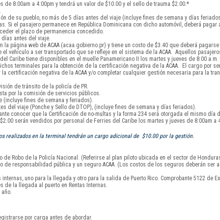
s de 8:00am a 4:00pm y tendrá un valor de $10.00 y el sello de trauma $2.00.*
.
ón de su pueblo, no más de 5 días antes del viaje (incluye fines de semana y días feriados
días. Si el pasajero permanece en República Dominicana con dicho automóvil, deberá pagar
exceder el plazo de permanencia concedido.
días antes del viaje.
 la página web de ACAA (acaa.gobierno.pr) y tiene un costo de $3.40 que deberá pagarse a
el vehículo a ser transportado que se refleje en el sistema de la ACAA. Aquellos pasajero
l Caribe tiene disponibles en el muelle Panamericano II los martes y jueves de 8:00 a.m. 
chos terminales para la obtención de la certificación negativa de la ACAA. El cargo por serv
 certificación negativa de la ACAA y/o completar cualquier gestión necesaria para la tran
isión de tránsito de la policía de PR.
sta por la comisión de servicios públicos.
 (incluye fines de semana y feriados).
s del viaje (Ponche y Sello de DTOP), (incluye fines de semana y días feriados).
tante conocer que la Certificación de no-multas y la forma 234 será otorgada el mismo día d
y $2.00 serán vendidos por personal de Ferries del Caribe los martes y jueves de 8:00am a 
 realizados en la terminal tendrán un cargo adicional de $10.00 por la gestión.
 de Robo de la Policía Nacional. (Referirse al plan piloto ubicada en el sector de Hondura
uro de responsabilidad pública y un seguro ACAA. (Los costos de los seguros deberán ser a
nternas, uno para la llegada y otro para la salida de Puerto Rico. Comprobante 5122 de Ex
s de la llegada al puerto en Rentas Internas.
 año.
gistrarse por carga antes de abordar.