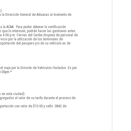
).
 a la Dirección General de Aduanas al momento de
 la ACAA. Para poder obtener la certificación
s que lo interesen, podrán hacer las gestiones antes
a 4:00 p.m. Ferries del Caribe dispone de personal de
icio por la utilización de los terminales de
sportación del pasajero y/o de su vehículo es de
el viaje por la División de Vehículos Hurtados. Es por
4:00pm.*
s en esta ciudad).
gregados al valor de su tarifa durante el proceso de
portación con valor de $10.00 y sello 0842 de