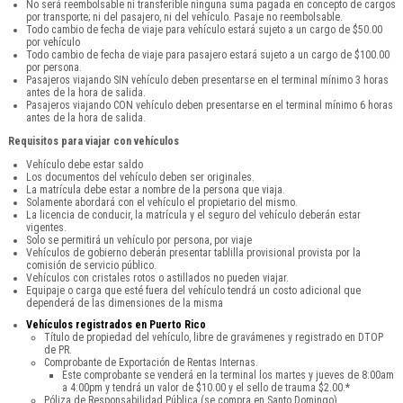
No será reembolsable ni transferible ninguna suma pagada en concepto de cargos
por transporte; ni del pasajero, ni del vehículo. Pasaje no reembolsable.
Todo cambio de fecha de viaje para vehículo estará sujeto a un cargo de $50.00
por vehículo
Todo cambio de fecha de viaje para pasajero estará sujeto a un cargo de $100.00
por persona.
Pasajeros viajando SIN vehículo deben presentarse en el terminal mínimo 3 horas
antes de la hora de salida.
Pasajeros viajando CON vehículo deben presentarse en el terminal mínimo 6 horas
antes de la hora de salida.
Requisitos para viajar con vehículos
Vehículo debe estar saldo
Los documentos del vehículo deben ser originales.
La matrícula debe estar a nombre de la persona que viaja.
Solamente abordará con el vehículo el propietario del mismo.
La licencia de conducir, la matrícula y el seguro del vehículo deberán estar
vigentes.
Solo se permitirá un vehículo por persona, por viaje
Vehículos de gobierno deberán presentar tablilla provisional provista por la
comisión de servicio público.
Vehículos con cristales rotos o astillados no pueden viajar.
Equipaje o carga que esté fuera del vehículo tendrá un costo adicional que
dependerá de las dimensiones de la misma
Vehículos registrados en Puerto Rico
Título de propiedad del vehículo, libre de gravámenes y registrado en DTOP
de PR.
Comprobante de Exportación de Rentas Internas.
Este comprobante se venderá en la terminal los martes y jueves de 8:00am
a 4:00pm y tendrá un valor de $10.00 y el sello de trauma $2.00.*
Póliza de Responsabilidad Pública (se compra en Santo Domingo).