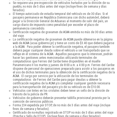
Se requiere una pre-inspección de vehículos hurtados por la división de su
pueblo, no más de 5 días antes del viaje (incluye fines de semana y días
feriados).
El tiempo autorizado de estadía temporal del vehículo es de 30 días. Si el
pasajero permanece en República Dominicana con dicho automóvil, deberá
pagar a la Dirección General de Aduanas al momento de salir del país, un
cargo diario de impuesto como penalidad por exceder el plazo de
permanencia concedido.
Certificación negativa de gravamen de ACAA emitida no más de 30 días antes
del viaje.
La certificación negativa de gravamen de ACAA puede obtenerse en la página
web de ACAA (acaa.gobierno.pr) y tiene un costo de $3.40 que deberá pagarse
a la ACAA. Para poder obtener la certificación negativa, el pasajero también
deberá pagar cualquier deuda sobre el vehículo a ser transportado que se
refleje en el sistema de la ACAA. Aquellos pasajeros que lo interesen, podrán
hacer las gestiones antes mencionadas utilizando terminales de
computadoras que Ferries del Caribe tiene disponibles en el muelle
Panamericano II los martes y jueves de 8:00 a.m. a 4:00 p.m. Ferries del Caribe
dispone de personal de operaciones preparado para asistir a los pasajeros en
el uso de dichos terminales para la obtención de la certificación negativa de la
ACAA. El cargo por servicio por la utilización de los terminales de
computadoras de Ferries del Caribe para pagar deudas u obtener la
certificación negativa de la ACAA y/o completar cualquier gestión necesaria
para la transportación del pasajero y/o de su vehículo es de $10.00.
Vehículos con tintes en los cristales deben tener un sello de la división de
tránsito de la policía de PR.
Vehículos de gobierno deberán presentar tablilla provisional provista por la
comisión de servicios públicos.
Forma 234 expedida por DTOP, de no más de 3 días antes del viaje (incluye
fines de semana y feriados).
Certificado de no-multas registrado en DTOP no más de 3 días antes del viaje
(Ponche y Sello de DTOP), (incluye fines de semana y días feriados).