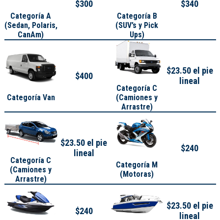
$300
$340
Categoría A
Categoría B
(
Sedan, Polaris,
(SUV’s y Pick
CanAm
)
Ups)
$23.50 el pie
$400
lineal
Categoría C
Categoría Van
(Camiones y
Arrastre)
$23.50 el pie
$240
lineal
Categoría C
Categoría M
(Camiones y
(Motoras)
Arrastre)
$23.50 el pie
$240
lineal