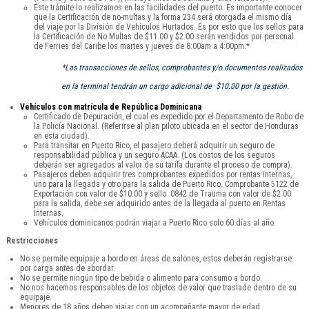
Este trámite lo realizamos en las facilidades del puerto. Es importante conocer
que la Certificación de no-multas y la forma 234 será otorgada el mismo día
del viaje por la División de Vehículos Hurtados. Es por esto que los sellos para
la Certificación de No Multas de $11.00 y $2.00 serán vendidos por personal
de Ferries del Caribe los martes y jueves de 8:00am a 4:00pm.*
*Las transacciones de sellos, comprobantes y/o documentos realizados
en la terminal tendrán un cargo adicional de $10.00 por la gestión.
Vehículos con matrícula de República Dominicana
Certificado de Depuración, el cual es expedido por el Departamento de Robo de
la Policía Nacional. (Referirse al plan piloto ubicada en el sector de Honduras
en esta ciudad).
Para transitar en Puerto Rico, el pasajero deberá adquirir un seguro de
responsabilidad pública y un seguro ACAA. (Los costos de los seguros
deberán ser agregados al valor de su tarifa durante el proceso de compra).
Pasajeros deben adquirir tres comprobantes expedidos por rentas internas,
uno para la llegada y otro para la salida de Puerto Rico. Comprobante 5122 de
Exportación con valor de $10.00 y sello 0842 de Trauma con valor de $2.00
para la salida, debe ser adquirido antes de la llegada al puerto en Rentas
Internas.
Vehículos dominicanos podrán viajar a Puerto Rico solo 60 días al año.
Restricciones
No se permite equipaje a bordo en áreas de salones, estos deberán registrarse
por carga antes de abordar.
No se permite ningún tipo de bebida o alimento para consumo a bordo.
No nos hacemos responsables de los objetos de valor que traslade dentro de su
equipaje.
Menores de 18 años deben viajar con un acompañante mayor de edad.