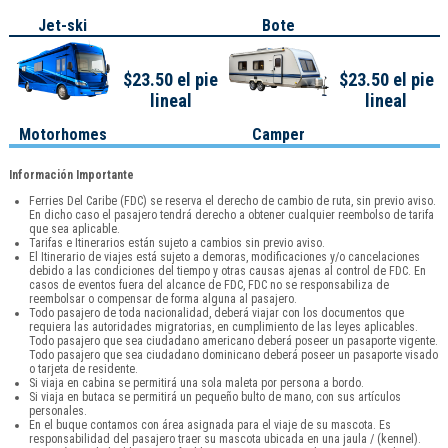
Jet-ski
Bote
$23.50 el pie
$23.50 el pie
lineal
lineal
Motorhomes
Camper
Información Importante
Ferries Del Caribe (FDC) se reserva el derecho de cambio de ruta, sin previo aviso.
En dicho caso el pasajero tendrá derecho a obtener cualquier reembolso de tarifa
que sea aplicable.
Tarifas e Itinerarios están sujeto a cambios sin previo aviso.
El Itinerario de viajes está sujeto a demoras, modificaciones y/o cancelaciones
debido a las condiciones del tiempo y otras causas ajenas al control de FDC. En
casos de eventos fuera del alcance de FDC, FDC no se responsabiliza de
reembolsar o compensar de forma alguna al pasajero.
Todo pasajero de toda nacionalidad, deberá viajar con los documentos que
requiera las autoridades migratorias, en cumplimiento de las leyes aplicables.
Todo pasajero que sea ciudadano americano deberá poseer un pasaporte vigente.
Todo pasajero que sea ciudadano dominicano deberá poseer un pasaporte visado
o tarjeta de residente.
Si viaja en cabina se permitirá una sola maleta por persona a bordo.
Si viaja en butaca se permitirá un pequeño bulto de mano, con sus artículos
personales.
En el buque contamos con área asignada para el viaje de su mascota. Es
responsabilidad del pasajero traer su mascota ubicada en una jaula / (kennel).