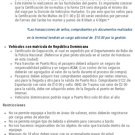
Este trámite lo realizamos en las facilidades del puerto. Es importante conocer
que la Certificación de no-multas y la forma 234 será otorgada el mismo día
del viaje por la División de Vehículos Hurtados. Es por esto que los sellos para
la Certificación de No Multas de $11.00 y $2.00 serán vendidos por personal
de Ferries del Caribe los martes y jueves de 8:00am a 4:00pm.*
*Las transacciones de sellos, comprobantes y/o documentos realizados
en la terminal tendrán un cargo adicional de $10.00 por la gestión.
Vehículos con matrícula de República Dominicana
Certificado de Depuración, el cual es expedido por el Departamento de Robo de
la Policía Nacional. (Referirse al plan piloto ubicada en el sector de Honduras
en esta ciudad).
Para transitar en Puerto Rico, el pasajero deberá adquirir un seguro de
responsabilidad pública y un seguro ACAA. (Los costos de los seguros
deberán ser agregados al valor de su tarifa durante el proceso de compra).
Pasajeros deben adquirir tres comprobantes expedidos por rentas internas,
uno para la llegada y otro para la salida de Puerto Rico. Comprobante 5122 de
Exportación con valor de $10.00 y sello 0842 de Trauma con valor de $2.00
para la salida, debe ser adquirido antes de la llegada al puerto en Rentas
Internas.
Vehículos dominicanos podrán viajar a Puerto Rico solo 60 días al año.
Restricciones
No se permite equipaje a bordo en áreas de salones, estos deberán registrarse
por carga antes de abordar.
No se permite ningún tipo de bebida o alimento para consumo a bordo.
No nos hacemos responsables de los objetos de valor que traslade dentro de su
equipaje.
Menores de 18 años deben viajar con un acompañante mayor de edad.