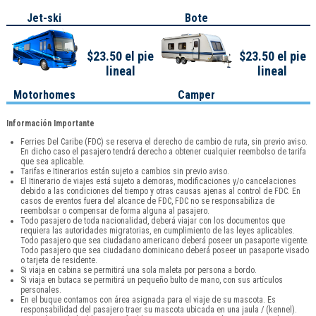
Jet-ski
Bote
$23.50 el pie
$23.50 el pie
lineal
lineal
Motorhomes
Camper
Información Importante
Ferries Del Caribe (FDC) se reserva el derecho de cambio de ruta, sin previo aviso.
En dicho caso el pasajero tendrá derecho a obtener cualquier reembolso de tarifa
que sea aplicable.
Tarifas e Itinerarios están sujeto a cambios sin previo aviso.
El Itinerario de viajes está sujeto a demoras, modificaciones y/o cancelaciones
debido a las condiciones del tiempo y otras causas ajenas al control de FDC. En
casos de eventos fuera del alcance de FDC, FDC no se responsabiliza de
reembolsar o compensar de forma alguna al pasajero.
Todo pasajero de toda nacionalidad, deberá viajar con los documentos que
requiera las autoridades migratorias, en cumplimiento de las leyes aplicables.
Todo pasajero que sea ciudadano americano deberá poseer un pasaporte vigente.
Todo pasajero que sea ciudadano dominicano deberá poseer un pasaporte visado
o tarjeta de residente.
Si viaja en cabina se permitirá una sola maleta por persona a bordo.
Si viaja en butaca se permitirá un pequeño bulto de mano, con sus artículos
personales.
En el buque contamos con área asignada para el viaje de su mascota. Es
responsabilidad del pasajero traer su mascota ubicada en una jaula / (kennel).