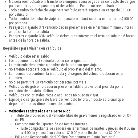
No será reembolsable ni transferible ninguna suma pagada en concepto de cargos
por transporte; ni del pasajero, ni del vehículo. Pasaje no reembolsable.
Todo cambio de fecha de viaje para vehículo estará sujeto a un cargo de $50.00
por vehículo
Todo cambio de fecha de viaje para pasajero estará sujeto a un cargo de $100.00
por persona.
Pasajeros viajando SIN vehículo deben presentarse en el terminal mínimo 3 horas
antes de la hora de salida.
Pasajeros viajando CON vehículo deben presentarse en el terminal mínimo 6 horas
antes de la hora de salida.
Requisitos para viajar con vehículos
Vehículo debe estar saldo
Los documentos del vehículo deben ser originales.
La matrícula debe estar a nombre de la persona que viaja.
Solamente abordará con el vehículo el propietario del mismo.
La licencia de conducir, la matrícula y el seguro del vehículo deberán estar
vigentes.
Solo se permitirá un vehículo por persona, por viaje
Vehículos de gobierno deberán presentar tablilla provisional provista por la
comisión de servicio público.
Vehículos con cristales rotos o astillados no pueden viajar.
Equipaje o carga que esté fuera del vehículo tendrá un costo adicional que
dependerá de las dimensiones de la misma
Vehículos registrados en Puerto Rico
Título de propiedad del vehículo, libre de gravámenes y registrado en DTOP
de PR.
Comprobante de Exportación de Rentas Internas.
Este comprobante se venderá en la terminal los martes y jueves de 8:00am
a 4:00pm y tendrá un valor de $10.00 y el sello de trauma $2.00.*
Póliza de Responsabilidad Pública (se compra en Santo Domingo).