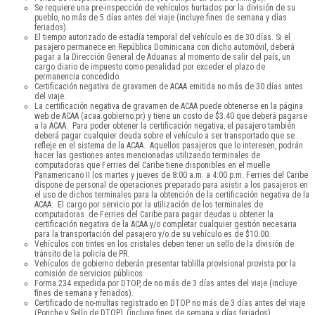
Se requiere una pre-inspección de vehículos hurtados por la división de su
pueblo, no más de 5 días antes del viaje (incluye fines de semana y días
feriados).
El tiempo autorizado de estadía temporal del vehículo es de 30 días. Si el
pasajero permanece en República Dominicana con dicho automóvil, deberá
pagar a la Dirección General de Aduanas al momento de salir del país, un
cargo diario de impuesto como penalidad por exceder el plazo de
permanencia concedido.
Certificación negativa de gravamen de ACAA emitida no más de 30 días antes
del viaje.
La certificación negativa de gravamen de ACAA puede obtenerse en la página
web de ACAA (acaa.gobierno.pr) y tiene un costo de $3.40 que deberá pagarse
a la ACAA. Para poder obtener la certificación negativa, el pasajero también
deberá pagar cualquier deuda sobre el vehículo a ser transportado que se
refleje en el sistema de la ACAA. Aquellos pasajeros que lo interesen, podrán
hacer las gestiones antes mencionadas utilizando terminales de
computadoras que Ferries del Caribe tiene disponibles en el muelle
Panamericano II los martes y jueves de 8:00 a.m. a 4:00 p.m. Ferries del Caribe
dispone de personal de operaciones preparado para asistir a los pasajeros en
el uso de dichos terminales para la obtención de la certificación negativa de la
ACAA. El cargo por servicio por la utilización de los terminales de
computadoras de Ferries del Caribe para pagar deudas u obtener la
certificación negativa de la ACAA y/o completar cualquier gestión necesaria
para la transportación del pasajero y/o de su vehículo es de $10.00.
Vehículos con tintes en los cristales deben tener un sello de la división de
tránsito de la policía de PR.
Vehículos de gobierno deberán presentar tablilla provisional provista por la
comisión de servicios públicos.
Forma 234 expedida por DTOP, de no más de 3 días antes del viaje (incluye
fines de semana y feriados).
Certificado de no-multas registrado en DTOP no más de 3 días antes del viaje
(Ponche y Sello de DTOP), (incluye fines de semana y días feriados).