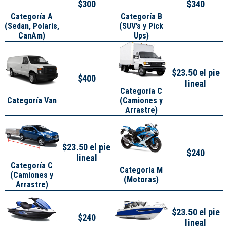
$300
$340
Categoría A
Categoría B
(
Sedan, Polaris,
(SUV’s y Pick
CanAm
)
Ups)
$23.50 el pie
$400
lineal
Categoría C
Categoría Van
(Camiones y
Arrastre)
$23.50 el pie
$240
lineal
Categoría C
Categoría M
(Camiones y
(Motoras)
Arrastre)
$23.50 el pie
$240
lineal