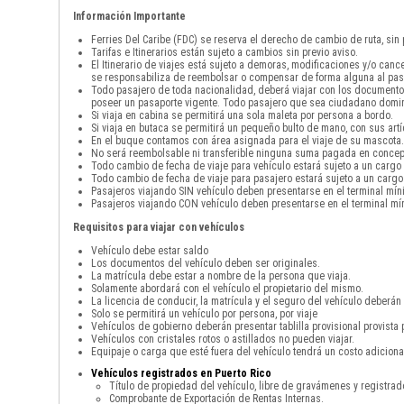
Información Importante
Ferries Del Caribe (FDC) se reserva el derecho de cambio de ruta, sin
Tarifas e Itinerarios están sujeto a cambios sin previo aviso.
El Itinerario de viajes está sujeto a demoras, modificaciones y/o can
se responsabiliza de reembolsar o compensar de forma alguna al pas
Todo pasajero de toda nacionalidad, deberá viajar con los documento
poseer un pasaporte vigente. Todo pasajero que sea ciudadano domini
Si viaja en cabina se permitirá una sola maleta por persona a bordo.
Si viaja en butaca se permitirá un pequeño bulto de mano, con sus art
En el buque contamos con área asignada para el viaje de su mascota. 
No será reembolsable ni transferible ninguna suma pagada en concepto
Todo cambio de fecha de viaje para vehículo estará sujeto a un cargo
Todo cambio de fecha de viaje para pasajero estará sujeto a un cargo
Pasajeros viajando SIN vehículo deben presentarse en el terminal mín
Pasajeros viajando CON vehículo deben presentarse en el terminal mín
Requisitos para viajar con vehículos
Vehículo debe estar saldo
Los documentos del vehículo deben ser originales.
La matrícula debe estar a nombre de la persona que viaja.
Solamente abordará con el vehículo el propietario del mismo.
La licencia de conducir, la matrícula y el seguro del vehículo deberán 
Solo se permitirá un vehículo por persona, por viaje
Vehículos de gobierno deberán presentar tablilla provisional provista 
Vehículos con cristales rotos o astillados no pueden viajar.
Equipaje o carga que esté fuera del vehículo tendrá un costo adicio
Vehículos registrados en Puerto Rico
Título de propiedad del vehículo, libre de gravámenes y registra
Comprobante de Exportación de Rentas Internas.