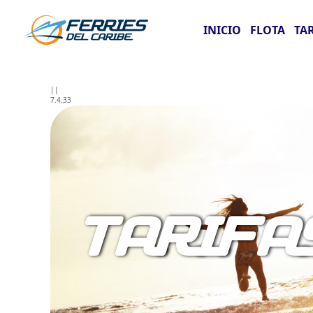
INICIO
FLOTA
TA
||
7.4.33
TARIFA