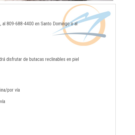
o, al 809-688-4400 en Santo Domingo o al
 disfrutar de butacas reclinables en piel
ina/por vía
vía