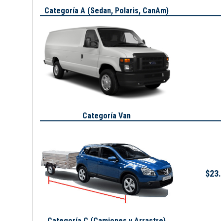
Categoría A (
Sedan, Polaris, CanAm
)
Categoría Van
$23.
Categoría C (Camiones y Arrastre)