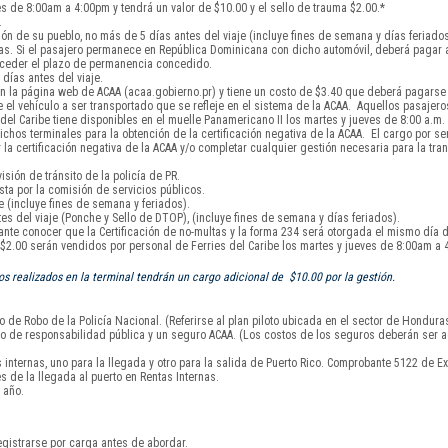
s de 8:00am a 4:00pm y tendrá un valor de $10.00 y el sello de trauma $2.00.*
.
ón de su pueblo, no más de 5 días antes del viaje (incluye fines de semana y días feriados
días. Si el pasajero permanece en República Dominicana con dicho automóvil, deberá pagar
exceder el plazo de permanencia concedido.
días antes del viaje.
 la página web de ACAA (acaa.gobierno.pr) y tiene un costo de $3.40 que deberá pagarse a
el vehículo a ser transportado que se refleje en el sistema de la ACAA. Aquellos pasajero
l Caribe tiene disponibles en el muelle Panamericano II los martes y jueves de 8:00 a.m. 
chos terminales para la obtención de la certificación negativa de la ACAA. El cargo por serv
 certificación negativa de la ACAA y/o completar cualquier gestión necesaria para la tran
isión de tránsito de la policía de PR.
sta por la comisión de servicios públicos.
 (incluye fines de semana y feriados).
s del viaje (Ponche y Sello de DTOP), (incluye fines de semana y días feriados).
tante conocer que la Certificación de no-multas y la forma 234 será otorgada el mismo día d
y $2.00 serán vendidos por personal de Ferries del Caribe los martes y jueves de 8:00am a 
 realizados en la terminal tendrán un cargo adicional de $10.00 por la gestión.
 de Robo de la Policía Nacional. (Referirse al plan piloto ubicada en el sector de Hondura
uro de responsabilidad pública y un seguro ACAA. (Los costos de los seguros deberán ser a
nternas, uno para la llegada y otro para la salida de Puerto Rico. Comprobante 5122 de Ex
s de la llegada al puerto en Rentas Internas.
 año.
gistrarse por carga antes de abordar.