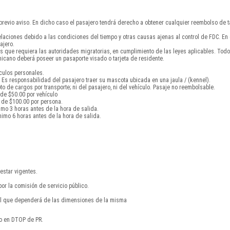
 previo aviso. En dicho caso el pasajero tendrá derecho a obtener cualquier reembolso de ta
celaciones debido a las condiciones del tiempo y otras causas ajenas al control de FDC. E
ajero.
s que requiera las autoridades migratorias, en cumplimiento de las leyes aplicables. To
cano deberá poseer un pasaporte visado o tarjeta de residente.
ículos personales.
Es responsabilidad del pasajero traer su mascota ubicada en una jaula / (kennel).
 de cargos por transporte; ni del pasajero, ni del vehículo. Pasaje no reembolsable.
 de $50.00 por vehículo
 de $100.00 por persona.
imo 3 horas antes de la hora de salida.
imo 6 horas antes de la hora de salida.
estar vigentes.
por la comisión de servicio público.
nal que dependerá de las dimensiones de la misma
do en DTOP de PR.