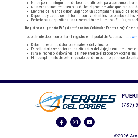
No se permite ningún tipo de bebida o alimento para consumo a bordo
No nos hacemos responsables de los objetos de valor que traslade de
Menores de 18 años deben viajar con un acompañante mayor de edad
Depósitos y pagos completos no son transferibles no reembolsables. P
Periodo para depositar a una reservación será de dos (2) días, cancel
Registro obligatorio IVF (Identificación Vehicular Fronteriza): Comple
Todo cliente debe completar el registro en el portal de Aduanas:
https://i
Debe ingresar los datos personales y del vehículo.
Es obligatorio seleccionar una cita antes del viaje, la cual debe ser 
Para el regreso, deberá realizar nuevamente el proceso y obtener una 
El incumplimiento de este requisito puede impedir el proceso de entra
PUERT
(787) 
©2026 Ameri