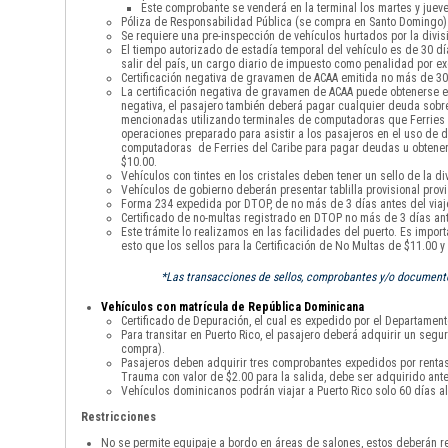
Este comprobante se venderá en la terminal los martes y jueve
Póliza de Responsabilidad Pública (se compra en Santo Domingo)
Se requiere una pre-inspección de vehículos hurtados por la divisi
El tiempo autorizado de estadía temporal del vehículo es de 30 
salir del país, un cargo diario de impuesto como penalidad por 
Certificación negativa de gravamen de ACAA emitida no más de 30 
La certificación negativa de gravamen de ACAA puede obtenerse en
negativa, el pasajero también deberá pagar cualquier deuda sobre 
mencionadas utilizando terminales de computadoras que Ferries de
operaciones preparado para asistir a los pasajeros en el uso de di
computadoras de Ferries del Caribe para pagar deudas u obtener la
$10.00.
Vehículos con tintes en los cristales deben tener un sello de la div
Vehículos de gobierno deberán presentar tablilla provisional provi
Forma 234 expedida por DTOP, de no más de 3 días antes del viaje
Certificado de no-multas registrado en DTOP no más de 3 días ante
Este trámite lo realizamos en las facilidades del puerto. Es impor
esto que los sellos para la Certificación de No Multas de $11.00 
*Las transacciones de sellos, comprobantes y/o documentos
Vehículos con matrícula de República Dominicana
Certificado de Depuración, el cual es expedido por el Departamento
Para transitar en Puerto Rico, el pasajero deberá adquirir un seg
compra).
Pasajeros deben adquirir tres comprobantes expedidos por rentas i
Trauma con valor de $2.00 para la salida, debe ser adquirido ante
Vehículos dominicanos podrán viajar a Puerto Rico solo 60 días al
Restricciones
No se permite equipaje a bordo en áreas de salones, estos deberán re