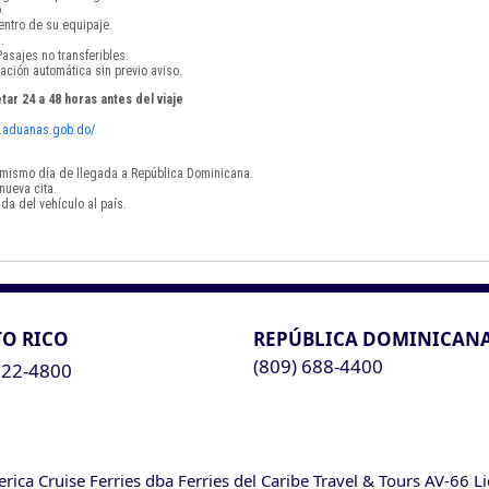
.
ntro de su equipaje.
.
asajes no transferibles.
ación automática sin previo aviso.
tar 24 a 48 horas antes del viaje
vf.aduanas.gob.do/
el mismo día de llegada a República Dominicana.
nueva cita.
da del vehículo al país.
O RICO
REPÚBLICA DOMINICAN
(809) 688-4400
622-4800
ca Cruise Ferries dba Ferries del Caribe Travel & Tours AV-66 L