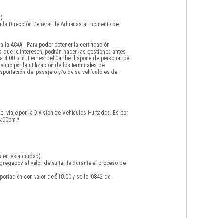
).
 a la Dirección General de Aduanas al momento de
 la ACAA. Para poder obtener la certificación
s que lo interesen, podrán hacer las gestiones antes
a 4:00 p.m. Ferries del Caribe dispone de personal de
icio por la utilización de los terminales de
sportación del pasajero y/o de su vehículo es de
el viaje por la División de Vehículos Hurtados. Es por
4:00pm.*
s en esta ciudad).
gregados al valor de su tarifa durante el proceso de
portación con valor de $10.00 y sello 0842 de