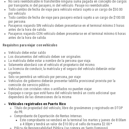
No será reembolsable ni transferible ninguna suma pagada en concepto de cargos
por transporte; ni del pasajero, ni del vehículo. Pasaje no reembolsable.
Todo cambio de fecha de viaje para vehículo estará sujeto a un cargo de $50.00
por vehículo
Todo cambio de fecha de viaje para pasajero estará sujeto a un cargo de $100.00
por persona.
Pasajeros viajando SIN vehículo deben presentarse en el terminal mínimo 3 horas
antes de la hora de salida.
Pasajeros viajando CON vehículo deben presentarse en el terminal mínimo 6 horas
antes de la hora de salida.
Requisitos para viajar con vehículos
Vehículo debe estar saldo
Los documentos del vehículo deben ser originales.
La matrícula debe estar a nombre de la persona que viaja.
Solamente abordará con el vehículo el propietario del mismo.
La licencia de conducir, la matrícula y el seguro del vehículo deberán estar
vigentes.
Solo se permitirá un vehículo por persona, por viaje
Vehículos de gobierno deberán presentar tablilla provisional provista por la
comisión de servicio público.
Vehículos con cristales rotos o astillados no pueden viajar.
Equipaje o carga que esté fuera del vehículo tendrá un costo adicional que
dependerá de las dimensiones de la misma
Vehículos registrados en Puerto Rico
Título de propiedad del vehículo, libre de gravámenes y registrado en DTOP
de PR.
Comprobante de Exportación de Rentas Internas.
Este comprobante se venderá en la terminal los martes y jueves de 8:00am
a 4:00pm y tendrá un valor de $10.00 y el sello de trauma $2.00.*
Póliza de Responsabilidad Pública (se compra en Santo Domingo).