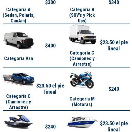
$300
$340
Categoría A
Categoría B
(
Sedan, Polaris,
(SUV’s y Pick
CanAm
)
Ups)
$23.50 el pie
$400
lineal
Categoría C
Categoría Van
(Camiones y
Arrastre)
$23.50 el pie
$240
lineal
Categoría C
Categoría M
(Camiones y
(Motoras)
Arrastre)
$23.50 el pie
$240
lineal