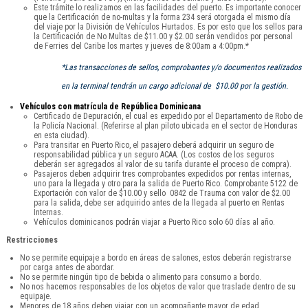
Este trámite lo realizamos en las facilidades del puerto. Es importante conocer
que la Certificación de no-multas y la forma 234 será otorgada el mismo día
del viaje por la División de Vehículos Hurtados. Es por esto que los sellos para
la Certificación de No Multas de $11.00 y $2.00 serán vendidos por personal
de Ferries del Caribe los martes y jueves de 8:00am a 4:00pm.*
*Las transacciones de sellos, comprobantes y/o documentos realizados
en la terminal tendrán un cargo adicional de $10.00 por la gestión.
Vehículos con matrícula de República Dominicana
Certificado de Depuración, el cual es expedido por el Departamento de Robo de
la Policía Nacional. (Referirse al plan piloto ubicada en el sector de Honduras
en esta ciudad).
Para transitar en Puerto Rico, el pasajero deberá adquirir un seguro de
responsabilidad pública y un seguro ACAA. (Los costos de los seguros
deberán ser agregados al valor de su tarifa durante el proceso de compra).
Pasajeros deben adquirir tres comprobantes expedidos por rentas internas,
uno para la llegada y otro para la salida de Puerto Rico. Comprobante 5122 de
Exportación con valor de $10.00 y sello 0842 de Trauma con valor de $2.00
para la salida, debe ser adquirido antes de la llegada al puerto en Rentas
Internas.
Vehículos dominicanos podrán viajar a Puerto Rico solo 60 días al año.
Restricciones
No se permite equipaje a bordo en áreas de salones, estos deberán registrarse
por carga antes de abordar.
No se permite ningún tipo de bebida o alimento para consumo a bordo.
No nos hacemos responsables de los objetos de valor que traslade dentro de su
equipaje.
Menores de 18 años deben viajar con un acompañante mayor de edad.