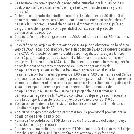
Se requiere una pre-inspección de vehículos hurtados por la división de su
pueblo, no más de 5 días antes del viaje (incluye fines de semana y días
feriados).
El tiempo autorizado de estadía temporal del vehículo es de 30 días. Si el
pasajero permanece en República Dominicana con dicho automóvil, deberá
pagar a la Dirección General de Aduanas al momento de salir del país, un
cargo diario de impuesto como penalidad por exceder el plazo de
permanencia concedido.
Certificación negativa de gravamen de ACAA emitida no más de 30 días antes
del viaje.
La certificación negativa de gravamen de ACAA puede obtenerse en la página
web de ACAA (acaa.gobierno.pr) y tiene un costo de $3.40 que deberá pagarse
a la ACAA. Para poder obtener la certificación negativa, el pasajero también
deberá pagar cualquier deuda sobre el vehículo a ser transportado que se
refleje en el sistema de la ACAA. Aquellos pasajeros que lo interesen, podrán
hacer las gestiones antes mencionadas utilizando terminales de
computadoras que Ferries del Caribe tiene disponibles en el muelle
Panamericano II los martes y jueves de 8:00 a.m. a 4:00 p.m. Ferries del Caribe
dispone de personal de operaciones preparado para asistir a los pasajeros en
el uso de dichos terminales para la obtención de la certificación negativa de la
ACAA. El cargo por servicio por la utilización de los terminales de
computadoras de Ferries del Caribe para pagar deudas u obtener la
certificación negativa de la ACAA y/o completar cualquier gestión necesaria
para la transportación del pasajero y/o de su vehículo es de $10.00.
Vehículos con tintes en los cristales deben tener un sello de la división de
tránsito de la policía de PR.
Vehículos de gobierno deberán presentar tablilla provisional provista por la
comisión de servicios públicos.
Forma 234 expedida por DTOP, de no más de 3 días antes del viaje (incluye
fines de semana y feriados).
Certificado de no-multas registrado en DTOP no más de 3 días antes del viaje
(Ponche y Sello de DTOP), (incluye fines de semana y días feriados).