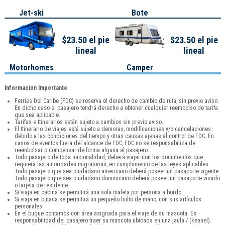
Jet-ski
Bote
$23.50 el pie
$23.50 el pie
lineal
lineal
Motorhomes
Camper
Información Importante
Ferries Del Caribe (FDC) se reserva el derecho de cambio de ruta, sin previo aviso.
En dicho caso el pasajero tendrá derecho a obtener cualquier reembolso de tarifa
que sea aplicable.
Tarifas e Itinerarios están sujeto a cambios sin previo aviso.
El Itinerario de viajes está sujeto a demoras, modificaciones y/o cancelaciones
debido a las condiciones del tiempo y otras causas ajenas al control de FDC. En
casos de eventos fuera del alcance de FDC, FDC no se responsabiliza de
reembolsar o compensar de forma alguna al pasajero.
Todo pasajero de toda nacionalidad, deberá viajar con los documentos que
requiera las autoridades migratorias, en cumplimiento de las leyes aplicables.
Todo pasajero que sea ciudadano americano deberá poseer un pasaporte vigente.
Todo pasajero que sea ciudadano dominicano deberá poseer un pasaporte visado
o tarjeta de residente.
Si viaja en cabina se permitirá una sola maleta por persona a bordo.
Si viaja en butaca se permitirá un pequeño bulto de mano, con sus artículos
personales.
En el buque contamos con área asignada para el viaje de su mascota. Es
responsabilidad del pasajero traer su mascota ubicada en una jaula / (kennel).