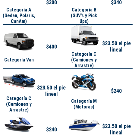
$300
$340
Categoría A
Categoría B
(
Sedan, Polaris,
(SUV’s y Pick
CanAm
)
Ups)
$23.50 el pie
$400
lineal
Categoría C
Categoría Van
(Camiones y
Arrastre)
$23.50 el pie
$240
lineal
Categoría C
Categoría M
(Camiones y
(Motoras)
Arrastre)
$23.50 el pie
$240
lineal