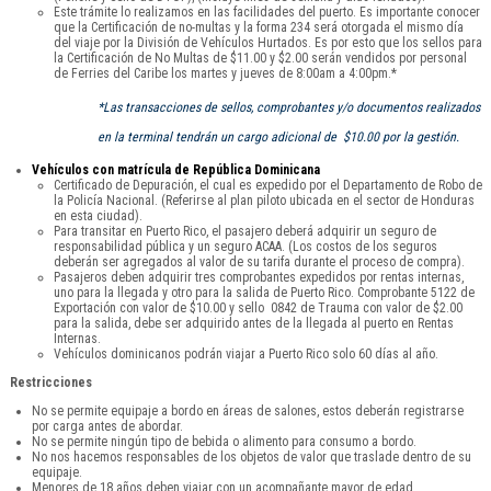
Este trámite lo realizamos en las facilidades del puerto. Es importante conocer
que la Certificación de no-multas y la forma 234 será otorgada el mismo día
del viaje por la División de Vehículos Hurtados. Es por esto que los sellos para
la Certificación de No Multas de $11.00 y $2.00 serán vendidos por personal
de Ferries del Caribe los martes y jueves de 8:00am a 4:00pm.*
*Las transacciones de sellos, comprobantes y/o documentos realizados
en la terminal tendrán un cargo adicional de $10.00 por la gestión.
Vehículos con matrícula de República Dominicana
Certificado de Depuración, el cual es expedido por el Departamento de Robo de
la Policía Nacional. (Referirse al plan piloto ubicada en el sector de Honduras
en esta ciudad).
Para transitar en Puerto Rico, el pasajero deberá adquirir un seguro de
responsabilidad pública y un seguro ACAA. (Los costos de los seguros
deberán ser agregados al valor de su tarifa durante el proceso de compra).
Pasajeros deben adquirir tres comprobantes expedidos por rentas internas,
uno para la llegada y otro para la salida de Puerto Rico. Comprobante 5122 de
Exportación con valor de $10.00 y sello 0842 de Trauma con valor de $2.00
para la salida, debe ser adquirido antes de la llegada al puerto en Rentas
Internas.
Vehículos dominicanos podrán viajar a Puerto Rico solo 60 días al año.
Restricciones
No se permite equipaje a bordo en áreas de salones, estos deberán registrarse
por carga antes de abordar.
No se permite ningún tipo de bebida o alimento para consumo a bordo.
No nos hacemos responsables de los objetos de valor que traslade dentro de su
equipaje.
Menores de 18 años deben viajar con un acompañante mayor de edad.