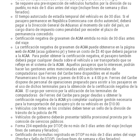
Se requiere una pre-inspección de vehículos hurtados por la división de su
pueblo, no más de 5 días antes del viaje (incluye fines de semana y días
feriados).
El tiempo autorizado de estadía temporal del vehículo es de 30 días. Si el
pasajero permanece en República Dominicana con dicho automóvil, deberá
pagar a la Dirección General de Aduanas al momento de salir del país, un
cargo diario de impuesto como penalidad por exceder el plazo de
permanencia concedido.
Certificación negativa de gravamen de ACAA emitida no más de 30 días antes
del viaje.
La certificación negativa de gravamen de ACAA puede obtenerse en la página
web de ACAA (acaa.gobierno.pr) y tiene un costo de $3.40 que deberá pagarse
a la ACAA. Para poder obtener la certificación negativa, el pasajero también
deberá pagar cualquier deuda sobre el vehículo a ser transportado que se
refleje en el sistema de la ACAA. Aquellos pasajeros que lo interesen, podrán
hacer las gestiones antes mencionadas utilizando terminales de
computadoras que Ferries del Caribe tiene disponibles en el muelle
Panamericano II los martes y jueves de 8:00 a.m. a 4:00 p.m. Ferries del Caribe
dispone de personal de operaciones preparado para asistir a los pasajeros en
el uso de dichos terminales para la obtención de la certificación negativa de la
ACAA. El cargo por servicio por la utilización de los terminales de
computadoras de Ferries del Caribe para pagar deudas u obtener la
certificación negativa de la ACAA y/o completar cualquier gestión necesaria
para la transportación del pasajero y/o de su vehículo es de $10.00.
Vehículos con tintes en los cristales deben tener un sello de la división de
tránsito de la policía de PR.
Vehículos de gobierno deberán presentar tablilla provisional provista por la
comisión de servicios públicos.
Forma 234 expedida por DTOP, de no más de 3 días antes del viaje (incluye
fines de semana y feriados).
Certificado de no-multas registrado en DTOP no más de 3 días antes del viaje
(Ponche y Sello de DTOP), (incluye fines de semana y días feriados).