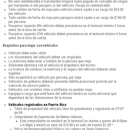
No será reembolsable ni transferible ninguna suma pagada en concepto de cargos
por transporte; ni del pasajero, ni del vehículo. Pasaje no reembolsable.
Todo cambio de fecha de viaje para vehículo estará sujeto a un cargo de $50.00
por vehículo
Todo cambio de fecha de viaje para pasajero estará sujeto a un cargo de $100.00
por persona.
Pasajeros viajando SIN vehículo deben presentarse en el terminal mínimo 3 horas
antes de la hora de salida.
Pasajeros viajando CON vehículo deben presentarse en el terminal mínimo 6 horas
antes de la hora de salida.
Requisitos para viajar con vehículos
Vehículo debe estar saldo
Los documentos del vehículo deben ser originales.
La matrícula debe estar a nombre de la persona que viaja.
Solamente abordará con el vehículo el propietario del mismo.
La licencia de conducir, la matrícula y el seguro del vehículo deberán estar
vigentes.
Solo se permitirá un vehículo por persona, por viaje
Vehículos de gobierno deberán presentar tablilla provisional provista por la
comisión de servicio público.
Vehículos con cristales rotos o astillados no pueden viajar.
Equipaje o carga que esté fuera del vehículo tendrá un costo adicional que
dependerá de las dimensiones de la misma
Vehículos registrados en Puerto Rico
Título de propiedad del vehículo, libre de gravámenes y registrado en DTOP
de PR.
Comprobante de Exportación de Rentas Internas.
Este comprobante se venderá en la terminal los martes y jueves de 8:00am
a 4:00pm y tendrá un valor de $10.00 y el sello de trauma $2.00.*
Póliza de Responsabilidad Pública (se compra en Santo Domingo).