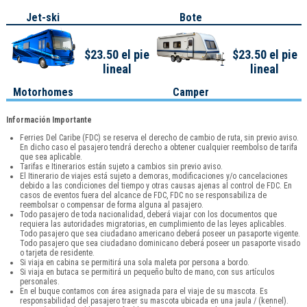
Jet-ski
Bote
$23.50 el pie
$23.50 el pie
lineal
lineal
Motorhomes
Camper
Información Importante
Ferries Del Caribe (FDC) se reserva el derecho de cambio de ruta, sin previo aviso.
En dicho caso el pasajero tendrá derecho a obtener cualquier reembolso de tarifa
que sea aplicable.
Tarifas e Itinerarios están sujeto a cambios sin previo aviso.
El Itinerario de viajes está sujeto a demoras, modificaciones y/o cancelaciones
debido a las condiciones del tiempo y otras causas ajenas al control de FDC. En
casos de eventos fuera del alcance de FDC, FDC no se responsabiliza de
reembolsar o compensar de forma alguna al pasajero.
Todo pasajero de toda nacionalidad, deberá viajar con los documentos que
requiera las autoridades migratorias, en cumplimiento de las leyes aplicables.
Todo pasajero que sea ciudadano americano deberá poseer un pasaporte vigente.
Todo pasajero que sea ciudadano dominicano deberá poseer un pasaporte visado
o tarjeta de residente.
Si viaja en cabina se permitirá una sola maleta por persona a bordo.
Si viaja en butaca se permitirá un pequeño bulto de mano, con sus artículos
personales.
En el buque contamos con área asignada para el viaje de su mascota. Es
responsabilidad del pasajero traer su mascota ubicada en una jaula / (kennel).