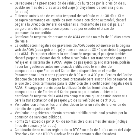
Se requiere una pre-inspección de vehículos hurtados por la división de su
pueblo, no más de 5 días antes del viaje (incluye fines de semana y días
feriados).
El tiempo autorizado de estadía temporal del vehículo es de 30 días. Si el
pasajero permanece en República Dominicana con dicho automóvil, deberá
pagar a la Dirección General de Aduanas al momento de salir del país, un
cargo diario de impuesto como penalidad por exceder el plazo de
permanencia concedido.
Certificación negativa de gravamen de ACAA emitida no más de 30 días antes
del viaje.
La certificación negativa de gravamen de ACAA puede obtenerse en la página
web de ACAA (acaa.gobierno.pr) y tiene un costo de $3.40 que deberá pagarse
a la ACAA. Para poder obtener la certificación negativa, el pasajero también
deberá pagar cualquier deuda sobre el vehículo a ser transportado que se
refleje en el sistema de la ACAA. Aquellos pasajeros que lo interesen, podrán
hacer las gestiones antes mencionadas utilizando terminales de
computadoras que Ferries del Caribe tiene disponibles en el muelle
Panamericano II los martes y jueves de 8:00 a.m. a 4:00 p.m. Ferries del Caribe
dispone de personal de operaciones preparado para asistir a los pasajeros en
el uso de dichos terminales para la obtención de la certificación negativa de la
ACAA. El cargo por servicio por la utilización de los terminales de
computadoras de Ferries del Caribe para pagar deudas u obtener la
certificación negativa de la ACAA y/o completar cualquier gestión necesaria
para la transportación del pasajero y/o de su vehículo es de $10.00.
Vehículos con tintes en los cristales deben tener un sello de la división de
tránsito de la policía de PR.
Vehículos de gobierno deberán presentar tablilla provisional provista por la
comisión de servicios públicos.
Forma 234 expedida por DTOP, de no más de 3 días antes del viaje (incluye
fines de semana y feriados).
Certificado de no-multas registrado en DTOP no más de 3 días antes del viaje
(Ponche y Sello de DTOP), (incluye fines de semana y días feriados).