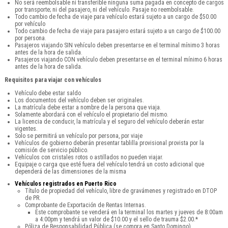
No será reembolsable ni transferible ninguna suma pagada en concepto de cargos
por transporte; ni del pasajero, ni del vehículo. Pasaje no reembolsable.
Todo cambio de fecha de viaje para vehículo estará sujeto a un cargo de $50.00
por vehículo
Todo cambio de fecha de viaje para pasajero estará sujeto a un cargo de $100.00
por persona.
Pasajeros viajando SIN vehículo deben presentarse en el terminal mínimo 3 horas
antes de la hora de salida.
Pasajeros viajando CON vehículo deben presentarse en el terminal mínimo 6 horas
antes de la hora de salida.
Requisitos para viajar con vehículos
Vehículo debe estar saldo
Los documentos del vehículo deben ser originales.
La matrícula debe estar a nombre de la persona que viaja.
Solamente abordará con el vehículo el propietario del mismo.
La licencia de conducir, la matrícula y el seguro del vehículo deberán estar
vigentes.
Solo se permitirá un vehículo por persona, por viaje
Vehículos de gobierno deberán presentar tablilla provisional provista por la
comisión de servicio público.
Vehículos con cristales rotos o astillados no pueden viajar.
Equipaje o carga que esté fuera del vehículo tendrá un costo adicional que
dependerá de las dimensiones de la misma
Vehículos registrados en Puerto Rico
Título de propiedad del vehículo, libre de gravámenes y registrado en DTOP
de PR.
Comprobante de Exportación de Rentas Internas.
Este comprobante se venderá en la terminal los martes y jueves de 8:00am
a 4:00pm y tendrá un valor de $10.00 y el sello de trauma $2.00.*
Póliza de Responsabilidad Pública (se compra en Santo Domingo).