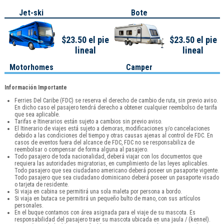
Jet-ski
Bote
$23.50 el pie
$23.50 el pie
lineal
lineal
Motorhomes
Camper
Información Importante
Ferries Del Caribe (FDC) se reserva el derecho de cambio de ruta, sin previo aviso.
En dicho caso el pasajero tendrá derecho a obtener cualquier reembolso de tarifa
que sea aplicable.
Tarifas e Itinerarios están sujeto a cambios sin previo aviso.
El Itinerario de viajes está sujeto a demoras, modificaciones y/o cancelaciones
debido a las condiciones del tiempo y otras causas ajenas al control de FDC. En
casos de eventos fuera del alcance de FDC, FDC no se responsabiliza de
reembolsar o compensar de forma alguna al pasajero.
Todo pasajero de toda nacionalidad, deberá viajar con los documentos que
requiera las autoridades migratorias, en cumplimiento de las leyes aplicables.
Todo pasajero que sea ciudadano americano deberá poseer un pasaporte vigente.
Todo pasajero que sea ciudadano dominicano deberá poseer un pasaporte visado
o tarjeta de residente.
Si viaja en cabina se permitirá una sola maleta por persona a bordo.
Si viaja en butaca se permitirá un pequeño bulto de mano, con sus artículos
personales.
En el buque contamos con área asignada para el viaje de su mascota. Es
responsabilidad del pasajero traer su mascota ubicada en una jaula / (kennel).