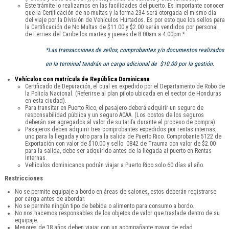
Este trámite lo realizamos en las facilidades del puerto. Es importante conocer
que la Certificación de no-multas y la forma 234 será otorgada el mismo día
del viaje por la División de Vehículos Hurtados. Es por esto que los sellos para
la Certificación de No Multas de $11.00 y $2.00 serán vendidos por personal
de Ferries del Caribe los martes y jueves de 8:00am a 4:00pm.*
*Las transacciones de sellos, comprobantes y/o documentos realizados
en la terminal tendrán un cargo adicional de $10.00 por la gestión.
Vehículos con matrícula de República Dominicana
Certificado de Depuración, el cual es expedido por el Departamento de Robo de
la Policía Nacional. (Referirse al plan piloto ubicada en el sector de Honduras
en esta ciudad).
Para transitar en Puerto Rico, el pasajero deberá adquirir un seguro de
responsabilidad pública y un seguro ACAA. (Los costos de los seguros
deberán ser agregados al valor de su tarifa durante el proceso de compra).
Pasajeros deben adquirir tres comprobantes expedidos por rentas internas,
uno para la llegada y otro para la salida de Puerto Rico. Comprobante 5122 de
Exportación con valor de $10.00 y sello 0842 de Trauma con valor de $2.00
para la salida, debe ser adquirido antes de la llegada al puerto en Rentas
Internas.
Vehículos dominicanos podrán viajar a Puerto Rico solo 60 días al año.
Restricciones
No se permite equipaje a bordo en áreas de salones, estos deberán registrarse
por carga antes de abordar.
No se permite ningún tipo de bebida o alimento para consumo a bordo.
No nos hacemos responsables de los objetos de valor que traslade dentro de su
equipaje.
Menores de 18 años deben viajar con un acompañante mayor de edad.