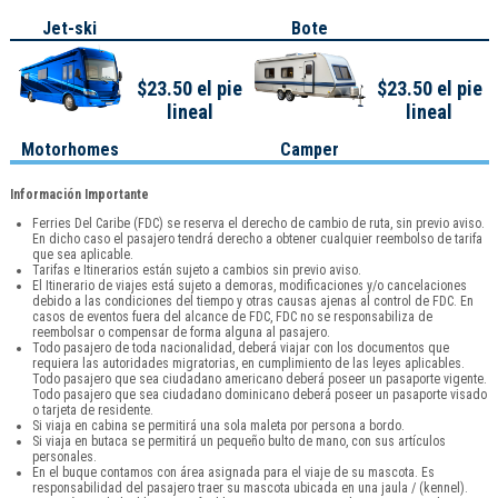
Jet-ski
Bote
$23.50 el pie
$23.50 el pie
lineal
lineal
Motorhomes
Camper
Información Importante
Ferries Del Caribe (FDC) se reserva el derecho de cambio de ruta, sin previo aviso.
En dicho caso el pasajero tendrá derecho a obtener cualquier reembolso de tarifa
que sea aplicable.
Tarifas e Itinerarios están sujeto a cambios sin previo aviso.
El Itinerario de viajes está sujeto a demoras, modificaciones y/o cancelaciones
debido a las condiciones del tiempo y otras causas ajenas al control de FDC. En
casos de eventos fuera del alcance de FDC, FDC no se responsabiliza de
reembolsar o compensar de forma alguna al pasajero.
Todo pasajero de toda nacionalidad, deberá viajar con los documentos que
requiera las autoridades migratorias, en cumplimiento de las leyes aplicables.
Todo pasajero que sea ciudadano americano deberá poseer un pasaporte vigente.
Todo pasajero que sea ciudadano dominicano deberá poseer un pasaporte visado
o tarjeta de residente.
Si viaja en cabina se permitirá una sola maleta por persona a bordo.
Si viaja en butaca se permitirá un pequeño bulto de mano, con sus artículos
personales.
En el buque contamos con área asignada para el viaje de su mascota. Es
responsabilidad del pasajero traer su mascota ubicada en una jaula / (kennel).