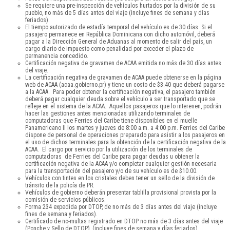
Se requiere una pre-inspección de vehículos hurtados por la división de su
pueblo, no más de 5 días antes del viaje (incluye fines de semana y días
feriados).
El tiempo autorizado de estadía temporal del vehículo es de 30 días. Si el
pasajero permanece en República Dominicana con dicho automóvil, deberá
pagar a la Dirección General de Aduanas al momento de salir del país, un
cargo diario de impuesto como penalidad por exceder el plazo de
permanencia concedido.
Certificación negativa de gravamen de ACAA emitida no más de 30 días antes
del viaje.
La certificación negativa de gravamen de ACAA puede obtenerse en la página
web de ACAA (acaa.gobierno.pr) y tiene un costo de $3.40 que deberá pagarse
a la ACAA. Para poder obtener la certificación negativa, el pasajero también
deberá pagar cualquier deuda sobre el vehículo a ser transportado que se
refleje en el sistema de la ACAA. Aquellos pasajeros que lo interesen, podrán
hacer las gestiones antes mencionadas utilizando terminales de
computadoras que Ferries del Caribe tiene disponibles en el muelle
Panamericano II los martes y jueves de 8:00 a.m. a 4:00 p.m. Ferries del Caribe
dispone de personal de operaciones preparado para asistir a los pasajeros en
el uso de dichos terminales para la obtención de la certificación negativa de la
ACAA. El cargo por servicio por la utilización de los terminales de
computadoras de Ferries del Caribe para pagar deudas u obtener la
certificación negativa de la ACAA y/o completar cualquier gestión necesaria
para la transportación del pasajero y/o de su vehículo es de $10.00.
Vehículos con tintes en los cristales deben tener un sello de la división de
tránsito de la policía de PR.
Vehículos de gobierno deberán presentar tablilla provisional provista por la
comisión de servicios públicos.
Forma 234 expedida por DTOP, de no más de 3 días antes del viaje (incluye
fines de semana y feriados).
Certificado de no-multas registrado en DTOP no más de 3 días antes del viaje
(Ponche y Sello de DTOP), (incluye fines de semana y días feriados).