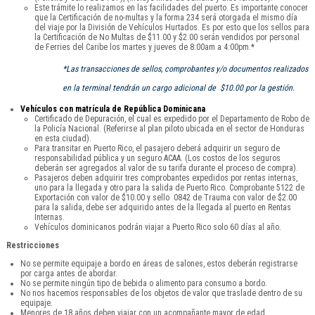
Este trámite lo realizamos en las facilidades del puerto. Es importante conocer
que la Certificación de no-multas y la forma 234 será otorgada el mismo día
del viaje por la División de Vehículos Hurtados. Es por esto que los sellos para
la Certificación de No Multas de $11.00 y $2.00 serán vendidos por personal
de Ferries del Caribe los martes y jueves de 8:00am a 4:00pm.*
*Las transacciones de sellos, comprobantes y/o documentos realizados
en la terminal tendrán un cargo adicional de $10.00 por la gestión.
Vehículos con matrícula de República Dominicana
Certificado de Depuración, el cual es expedido por el Departamento de Robo de
la Policía Nacional. (Referirse al plan piloto ubicada en el sector de Honduras
en esta ciudad).
Para transitar en Puerto Rico, el pasajero deberá adquirir un seguro de
responsabilidad pública y un seguro ACAA. (Los costos de los seguros
deberán ser agregados al valor de su tarifa durante el proceso de compra).
Pasajeros deben adquirir tres comprobantes expedidos por rentas internas,
uno para la llegada y otro para la salida de Puerto Rico. Comprobante 5122 de
Exportación con valor de $10.00 y sello 0842 de Trauma con valor de $2.00
para la salida, debe ser adquirido antes de la llegada al puerto en Rentas
Internas.
Vehículos dominicanos podrán viajar a Puerto Rico solo 60 días al año.
Restricciones
No se permite equipaje a bordo en áreas de salones, estos deberán registrarse
por carga antes de abordar.
No se permite ningún tipo de bebida o alimento para consumo a bordo.
No nos hacemos responsables de los objetos de valor que traslade dentro de su
equipaje.
Menores de 18 años deben viajar con un acompañante mayor de edad.