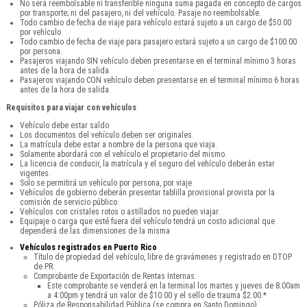
No será reembolsable ni transferible ninguna suma pagada en concepto de cargos
por transporte; ni del pasajero, ni del vehículo. Pasaje no reembolsable.
Todo cambio de fecha de viaje para vehículo estará sujeto a un cargo de $50.00
por vehículo
Todo cambio de fecha de viaje para pasajero estará sujeto a un cargo de $100.00
por persona.
Pasajeros viajando SIN vehículo deben presentarse en el terminal mínimo 3 horas
antes de la hora de salida.
Pasajeros viajando CON vehículo deben presentarse en el terminal mínimo 6 horas
antes de la hora de salida.
Requisitos para viajar con vehículos
Vehículo debe estar saldo
Los documentos del vehículo deben ser originales.
La matrícula debe estar a nombre de la persona que viaja.
Solamente abordará con el vehículo el propietario del mismo.
La licencia de conducir, la matrícula y el seguro del vehículo deberán estar
vigentes.
Solo se permitirá un vehículo por persona, por viaje
Vehículos de gobierno deberán presentar tablilla provisional provista por la
comisión de servicio público.
Vehículos con cristales rotos o astillados no pueden viajar.
Equipaje o carga que esté fuera del vehículo tendrá un costo adicional que
dependerá de las dimensiones de la misma
Vehículos registrados en Puerto Rico
Título de propiedad del vehículo, libre de gravámenes y registrado en DTOP
de PR.
Comprobante de Exportación de Rentas Internas.
Este comprobante se venderá en la terminal los martes y jueves de 8:00am
a 4:00pm y tendrá un valor de $10.00 y el sello de trauma $2.00.*
Póliza de Responsabilidad Pública (se compra en Santo Domingo).