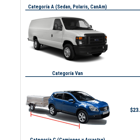
Categoría A (
Sedan, Polaris, CanAm
)
Categoría Van
$23.
Categoría C (Camiones y Arrastre)