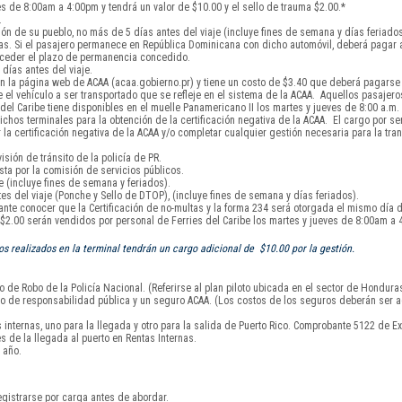
s de 8:00am a 4:00pm y tendrá un valor de $10.00 y el sello de trauma $2.00.*
.
ón de su pueblo, no más de 5 días antes del viaje (incluye fines de semana y días feriados
días. Si el pasajero permanece en República Dominicana con dicho automóvil, deberá pagar
exceder el plazo de permanencia concedido.
días antes del viaje.
 la página web de ACAA (acaa.gobierno.pr) y tiene un costo de $3.40 que deberá pagarse a
el vehículo a ser transportado que se refleje en el sistema de la ACAA. Aquellos pasajero
l Caribe tiene disponibles en el muelle Panamericano II los martes y jueves de 8:00 a.m. 
chos terminales para la obtención de la certificación negativa de la ACAA. El cargo por serv
 certificación negativa de la ACAA y/o completar cualquier gestión necesaria para la tran
isión de tránsito de la policía de PR.
sta por la comisión de servicios públicos.
 (incluye fines de semana y feriados).
s del viaje (Ponche y Sello de DTOP), (incluye fines de semana y días feriados).
tante conocer que la Certificación de no-multas y la forma 234 será otorgada el mismo día d
y $2.00 serán vendidos por personal de Ferries del Caribe los martes y jueves de 8:00am a 
 realizados en la terminal tendrán un cargo adicional de $10.00 por la gestión.
 de Robo de la Policía Nacional. (Referirse al plan piloto ubicada en el sector de Hondura
uro de responsabilidad pública y un seguro ACAA. (Los costos de los seguros deberán ser a
nternas, uno para la llegada y otro para la salida de Puerto Rico. Comprobante 5122 de Ex
s de la llegada al puerto en Rentas Internas.
 año.
gistrarse por carga antes de abordar.