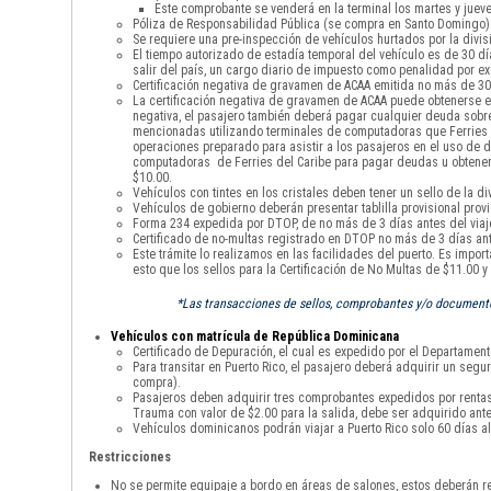
Este comprobante se venderá en la terminal los martes y jueve
Póliza de Responsabilidad Pública (se compra en Santo Domingo)
Se requiere una pre-inspección de vehículos hurtados por la divisi
El tiempo autorizado de estadía temporal del vehículo es de 30 
salir del país, un cargo diario de impuesto como penalidad por 
Certificación negativa de gravamen de ACAA emitida no más de 30 
La certificación negativa de gravamen de ACAA puede obtenerse en
negativa, el pasajero también deberá pagar cualquier deuda sobre 
mencionadas utilizando terminales de computadoras que Ferries de
operaciones preparado para asistir a los pasajeros en el uso de di
computadoras de Ferries del Caribe para pagar deudas u obtener la
$10.00.
Vehículos con tintes en los cristales deben tener un sello de la div
Vehículos de gobierno deberán presentar tablilla provisional provi
Forma 234 expedida por DTOP, de no más de 3 días antes del viaje
Certificado de no-multas registrado en DTOP no más de 3 días ante
Este trámite lo realizamos en las facilidades del puerto. Es impor
esto que los sellos para la Certificación de No Multas de $11.00 
*Las transacciones de sellos, comprobantes y/o documentos
Vehículos con matrícula de República Dominicana
Certificado de Depuración, el cual es expedido por el Departamento
Para transitar en Puerto Rico, el pasajero deberá adquirir un seg
compra).
Pasajeros deben adquirir tres comprobantes expedidos por rentas i
Trauma con valor de $2.00 para la salida, debe ser adquirido ante
Vehículos dominicanos podrán viajar a Puerto Rico solo 60 días al
Restricciones
No se permite equipaje a bordo en áreas de salones, estos deberán re