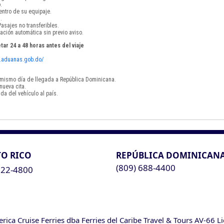
.
ntro de su equipaje.
.
asajes no transferibles.
ación automática sin previo aviso.
tar 24 a 48 horas antes del viaje
vf.aduanas.gob.do/
el mismo día de llegada a República Dominicana.
nueva cita.
da del vehículo al país.
O RICO
REPÚBLICA DOMINICAN
(809) 688-4400
622-4800
ca Cruise Ferries dba Ferries del Caribe Travel & Tours AV-66 L