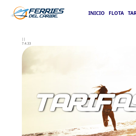
INICIO
FLOTA
TA
||
7.4.33
TARIFA