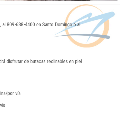
o, al 809-688-4400 en Santo Domingo o al
 disfrutar de butacas reclinables en piel
ina/por vía
vía