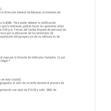
).
 a la Dirección General de Aduanas al momento de
 la ACAA. Para poder obtener la certificación
s que lo interesen, podrán hacer las gestiones antes
a 4:00 p.m. Ferries del Caribe dispone de personal de
icio por la utilización de los terminales de
sportación del pasajero y/o de su vehículo es de
el viaje por la División de Vehículos Hurtados. Es por
4:00pm.*
s en esta ciudad).
gregados al valor de su tarifa durante el proceso de
portación con valor de $10.00 y sello 0842 de