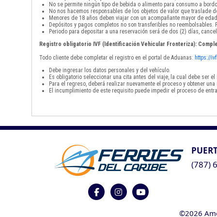
No se permite ningún tipo de bebida o alimento para consumo a bordo
No nos hacemos responsables de los objetos de valor que traslade de
Menores de 18 años deben viajar con un acompañante mayor de edad
Depósitos y pagos completos no son transferibles no reembolsables. P
Periodo para depositar a una reservación será de dos (2) días, cancel
Registro obligatorio IVF (Identificación Vehicular Fronteriza): Comple
Todo cliente debe completar el registro en el portal de Aduanas:
https://i
Debe ingresar los datos personales y del vehículo.
Es obligatorio seleccionar una cita antes del viaje, la cual debe ser 
Para el regreso, deberá realizar nuevamente el proceso y obtener una 
El incumplimiento de este requisito puede impedir el proceso de entra
PUERT
(787) 
©2026 Ameri