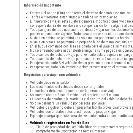
Información Importante
Ferries Del Caribe (FDC) se reserva el derecho de cambio de ruta, sin
Tarifas e Itinerarios están sujeto a cambios sin previo aviso.
El Itinerario de viajes está sujeto a demoras, modificaciones y/o can
se responsabiliza de reembolsar o compensar de forma alguna al pas
Todo pasajero de toda nacionalidad, deberá viajar con los documento
poseer un pasaporte vigente. Todo pasajero que sea ciudadano domini
Si viaja en cabina se permitirá una sola maleta por persona a bordo.
Si viaja en butaca se permitirá un pequeño bulto de mano, con sus art
En el buque contamos con área asignada para el viaje de su mascota. 
No será reembolsable ni transferible ninguna suma pagada en concepto
Todo cambio de fecha de viaje para vehículo estará sujeto a un cargo
Todo cambio de fecha de viaje para pasajero estará sujeto a un cargo
Pasajeros viajando SIN vehículo deben presentarse en el terminal mín
Pasajeros viajando CON vehículo deben presentarse en el terminal mín
Requisitos para viajar con vehículos
Vehículo debe estar saldo
Los documentos del vehículo deben ser originales.
La matrícula debe estar a nombre de la persona que viaja.
Solamente abordará con el vehículo el propietario del mismo.
La licencia de conducir, la matrícula y el seguro del vehículo deberán 
Solo se permitirá un vehículo por persona, por viaje
Vehículos de gobierno deberán presentar tablilla provisional provista 
Vehículos con cristales rotos o astillados no pueden viajar.
Equipaje o carga que esté fuera del vehículo tendrá un costo adicio
Vehículos registrados en Puerto Rico
Título de propiedad del vehículo, libre de gravámenes y registra
Comprobante de Exportación de Rentas Internas.