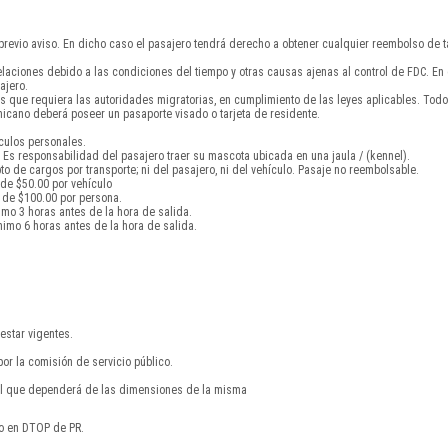
 previo aviso. En dicho caso el pasajero tendrá derecho a obtener cualquier reembolso de ta
celaciones debido a las condiciones del tiempo y otras causas ajenas al control de FDC. E
ajero.
s que requiera las autoridades migratorias, en cumplimiento de las leyes aplicables. To
cano deberá poseer un pasaporte visado o tarjeta de residente.
ículos personales.
Es responsabilidad del pasajero traer su mascota ubicada en una jaula / (kennel).
 de cargos por transporte; ni del pasajero, ni del vehículo. Pasaje no reembolsable.
 de $50.00 por vehículo
 de $100.00 por persona.
imo 3 horas antes de la hora de salida.
imo 6 horas antes de la hora de salida.
estar vigentes.
por la comisión de servicio público.
nal que dependerá de las dimensiones de la misma
do en DTOP de PR.