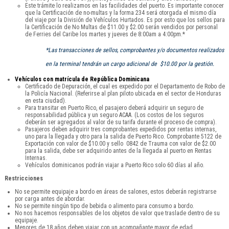
Este trámite lo realizamos en las facilidades del puerto. Es importante conocer
que la Certificación de no-multas y la forma 234 será otorgada el mismo día
del viaje por la División de Vehículos Hurtados. Es por esto que los sellos para
la Certificación de No Multas de $11.00 y $2.00 serán vendidos por personal
de Ferries del Caribe los martes y jueves de 8:00am a 4:00pm.*
*Las transacciones de sellos, comprobantes y/o documentos realizados
en la terminal tendrán un cargo adicional de $10.00 por la gestión.
Vehículos con matrícula de República Dominicana
Certificado de Depuración, el cual es expedido por el Departamento de Robo de
la Policía Nacional. (Referirse al plan piloto ubicada en el sector de Honduras
en esta ciudad).
Para transitar en Puerto Rico, el pasajero deberá adquirir un seguro de
responsabilidad pública y un seguro ACAA. (Los costos de los seguros
deberán ser agregados al valor de su tarifa durante el proceso de compra).
Pasajeros deben adquirir tres comprobantes expedidos por rentas internas,
uno para la llegada y otro para la salida de Puerto Rico. Comprobante 5122 de
Exportación con valor de $10.00 y sello 0842 de Trauma con valor de $2.00
para la salida, debe ser adquirido antes de la llegada al puerto en Rentas
Internas.
Vehículos dominicanos podrán viajar a Puerto Rico solo 60 días al año.
Restricciones
No se permite equipaje a bordo en áreas de salones, estos deberán registrarse
por carga antes de abordar.
No se permite ningún tipo de bebida o alimento para consumo a bordo.
No nos hacemos responsables de los objetos de valor que traslade dentro de su
equipaje.
Menores de 18 años deben viajar con un acompañante mayor de edad.