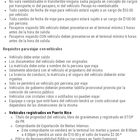
No será reembolsable ni transferible ninguna suma pagada en concepto de cargos
por transporte; ni del pasajero, ni del vehículo. Pasaje no reembolsable.
Todo cambio de fecha de viaje para vehículo estará sujeto a un cargo de $50.00
por vehículo
Todo cambio de fecha de viaje para pasajero estará sujeto a un cargo de $100.00
por persona.
Pasajeros viajando SIN vehículo deben presentarse en el terminal mínimo 3 horas
antes de la hora de salida.
Pasajeros viajando CON vehículo deben presentarse en el terminal mínimo 6 horas
antes de la hora de salida.
Requisitos para viajar con vehículos
Vehículo debe estar saldo
Los documentos del vehículo deben ser originales.
La matrícula debe estar a nombre de la persona que viaja.
Solamente abordará con el vehículo el propietario del mismo.
La licencia de conducir, la matrícula y el seguro del vehículo deberán estar
vigentes.
Solo se permitirá un vehículo por persona, por viaje
Vehículos de gobierno deberán presentar tablilla provisional provista por la
comisión de servicio público.
Vehículos con cristales rotos o astillados no pueden viajar.
Equipaje o carga que esté fuera del vehículo tendrá un costo adicional que
dependerá de las dimensiones de la misma
Vehículos registrados en Puerto Rico
Título de propiedad del vehículo, libre de gravámenes y registrado en DTOP
de PR.
Comprobante de Exportación de Rentas Internas.
Este comprobante se venderá en la terminal los martes y jueves de 8:00am
a 4:00pm y tendrá un valor de $10.00 y el sello de trauma $2.00.*
Póliza de Responsabilidad Pública (se compra en Santo Domingo).