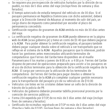
Se requiere una pre-inspección de vehículos hurtados por la división de su
pueblo, no más de 5 días antes del viaje (incluye fines de semana y días
feriados).
El tiempo autorizado de estadía temporal del vehículo es de 30 días. Si el
pasajero permanece en República Dominicana con dicho automóvil, deberá
pagar a la Dirección General de Aduanas al momento de salir del país, un
cargo diario de impuesto como penalidad por exceder el plazo de
permanencia concedido.
Certificación negativa de gravamen de ACAA emitida no más de 30 días antes
del viaje.
La certificación negativa de gravamen de ACAA puede obtenerse en la página
web de ACAA (acaa.gobierno.pr) y tiene un costo de $3.40 que deberá pagarse
a la ACAA. Para poder obtener la certificación negativa, el pasajero también
deberá pagar cualquier deuda sobre el vehículo a ser transportado que se
refleje en el sistema de la ACAA. Aquellos pasajeros que lo interesen, podrán
hacer las gestiones antes mencionadas utilizando terminales de
computadoras que Ferries del Caribe tiene disponibles en el muelle
Panamericano II los martes y jueves de 8:00 a.m. a 4:00 p.m. Ferries del Caribe
dispone de personal de operaciones preparado para asistir a los pasajeros en
el uso de dichos terminales para la obtención de la certificación negativa de la
ACAA. El cargo por servicio por la utilización de los terminales de
computadoras de Ferries del Caribe para pagar deudas u obtener la
certificación negativa de la ACAA y/o completar cualquier gestión necesaria
para la transportación del pasajero y/o de su vehículo es de $10.00.
Vehículos con tintes en los cristales deben tener un sello de la división de
tránsito de la policía de PR.
Vehículos de gobierno deberán presentar tablilla provisional provista por la
comisión de servicios públicos.
Forma 234 expedida por DTOP, de no más de 3 días antes del viaje (incluye
fines de semana y feriados).
Certificado de no-multas registrado en DTOP no más de 3 días antes del viaje
(Ponche y Sello de DTOP), (incluye fines de semana y días feriados).