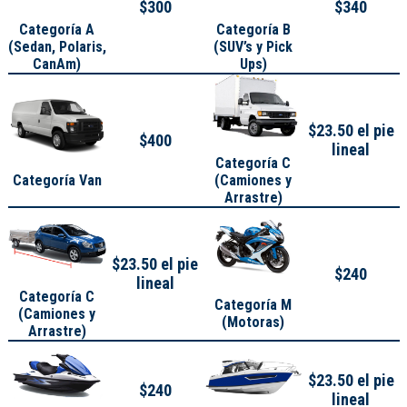
$300
$340
Categoría A
Categoría B
(
Sedan, Polaris,
(SUV’s y Pick
CanAm
)
Ups)
$23.50 el pie
$400
lineal
Categoría C
Categoría Van
(Camiones y
Arrastre)
$23.50 el pie
$240
lineal
Categoría C
Categoría M
(Camiones y
(Motoras)
Arrastre)
$23.50 el pie
$240
lineal