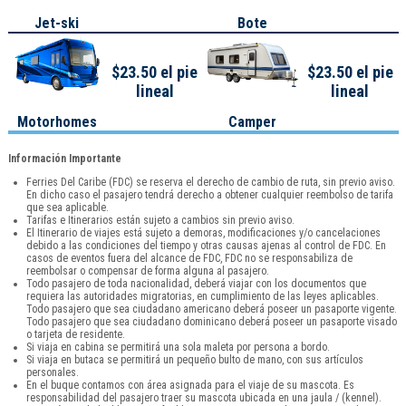
Jet-ski
Bote
$23.50 el pie
$23.50 el pie
lineal
lineal
Motorhomes
Camper
Información Importante
Ferries Del Caribe (FDC) se reserva el derecho de cambio de ruta, sin previo aviso.
En dicho caso el pasajero tendrá derecho a obtener cualquier reembolso de tarifa
que sea aplicable.
Tarifas e Itinerarios están sujeto a cambios sin previo aviso.
El Itinerario de viajes está sujeto a demoras, modificaciones y/o cancelaciones
debido a las condiciones del tiempo y otras causas ajenas al control de FDC. En
casos de eventos fuera del alcance de FDC, FDC no se responsabiliza de
reembolsar o compensar de forma alguna al pasajero.
Todo pasajero de toda nacionalidad, deberá viajar con los documentos que
requiera las autoridades migratorias, en cumplimiento de las leyes aplicables.
Todo pasajero que sea ciudadano americano deberá poseer un pasaporte vigente.
Todo pasajero que sea ciudadano dominicano deberá poseer un pasaporte visado
o tarjeta de residente.
Si viaja en cabina se permitirá una sola maleta por persona a bordo.
Si viaja en butaca se permitirá un pequeño bulto de mano, con sus artículos
personales.
En el buque contamos con área asignada para el viaje de su mascota. Es
responsabilidad del pasajero traer su mascota ubicada en una jaula / (kennel).