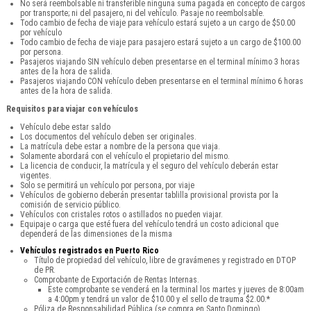
No será reembolsable ni transferible ninguna suma pagada en concepto de cargos
por transporte; ni del pasajero, ni del vehículo. Pasaje no reembolsable.
Todo cambio de fecha de viaje para vehículo estará sujeto a un cargo de $50.00
por vehículo
Todo cambio de fecha de viaje para pasajero estará sujeto a un cargo de $100.00
por persona.
Pasajeros viajando SIN vehículo deben presentarse en el terminal mínimo 3 horas
antes de la hora de salida.
Pasajeros viajando CON vehículo deben presentarse en el terminal mínimo 6 horas
antes de la hora de salida.
Requisitos para viajar con vehículos
Vehículo debe estar saldo
Los documentos del vehículo deben ser originales.
La matrícula debe estar a nombre de la persona que viaja.
Solamente abordará con el vehículo el propietario del mismo.
La licencia de conducir, la matrícula y el seguro del vehículo deberán estar
vigentes.
Solo se permitirá un vehículo por persona, por viaje
Vehículos de gobierno deberán presentar tablilla provisional provista por la
comisión de servicio público.
Vehículos con cristales rotos o astillados no pueden viajar.
Equipaje o carga que esté fuera del vehículo tendrá un costo adicional que
dependerá de las dimensiones de la misma
Vehículos registrados en Puerto Rico
Título de propiedad del vehículo, libre de gravámenes y registrado en DTOP
de PR.
Comprobante de Exportación de Rentas Internas.
Este comprobante se venderá en la terminal los martes y jueves de 8:00am
a 4:00pm y tendrá un valor de $10.00 y el sello de trauma $2.00.*
Póliza de Responsabilidad Pública (se compra en Santo Domingo).