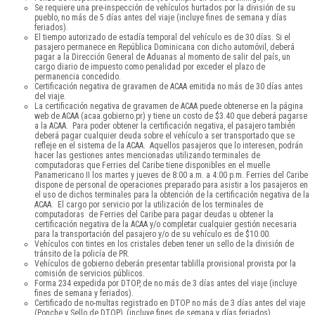
Se requiere una pre-inspección de vehículos hurtados por la división de su
pueblo, no más de 5 días antes del viaje (incluye fines de semana y días
feriados).
El tiempo autorizado de estadía temporal del vehículo es de 30 días. Si el
pasajero permanece en República Dominicana con dicho automóvil, deberá
pagar a la Dirección General de Aduanas al momento de salir del país, un
cargo diario de impuesto como penalidad por exceder el plazo de
permanencia concedido.
Certificación negativa de gravamen de ACAA emitida no más de 30 días antes
del viaje.
La certificación negativa de gravamen de ACAA puede obtenerse en la página
web de ACAA (acaa.gobierno.pr) y tiene un costo de $3.40 que deberá pagarse
a la ACAA. Para poder obtener la certificación negativa, el pasajero también
deberá pagar cualquier deuda sobre el vehículo a ser transportado que se
refleje en el sistema de la ACAA. Aquellos pasajeros que lo interesen, podrán
hacer las gestiones antes mencionadas utilizando terminales de
computadoras que Ferries del Caribe tiene disponibles en el muelle
Panamericano II los martes y jueves de 8:00 a.m. a 4:00 p.m. Ferries del Caribe
dispone de personal de operaciones preparado para asistir a los pasajeros en
el uso de dichos terminales para la obtención de la certificación negativa de la
ACAA. El cargo por servicio por la utilización de los terminales de
computadoras de Ferries del Caribe para pagar deudas u obtener la
certificación negativa de la ACAA y/o completar cualquier gestión necesaria
para la transportación del pasajero y/o de su vehículo es de $10.00.
Vehículos con tintes en los cristales deben tener un sello de la división de
tránsito de la policía de PR.
Vehículos de gobierno deberán presentar tablilla provisional provista por la
comisión de servicios públicos.
Forma 234 expedida por DTOP, de no más de 3 días antes del viaje (incluye
fines de semana y feriados).
Certificado de no-multas registrado en DTOP no más de 3 días antes del viaje
(Ponche y Sello de DTOP), (incluye fines de semana y días feriados).