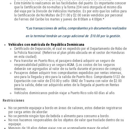
Este trámite lo realizamos en las facilidades del puerto. Es importante conocer
que la Certificación de no-multas y la forma 234 será otorgada el mismo día
del viaje por la División de Vehículos Hurtados. Es por esto que los sellos para
la Certificación de No Multas de $11.00 y $2.00 serán vendidos por personal
de Ferries del Caribe los martes y jueves de 8:00am a 4:00pm.*
*Las transacciones de sellos, comprobantes y/o documentos realizados
en la terminal tendrán un cargo adicional de $10.00 por la gestión.
Vehículos con matrícula de República Dominicana
Certificado de Depuración, el cual es expedido por el Departamento de Robo de
la Policía Nacional. (Referirse al plan piloto ubicada en el sector de Honduras
en esta ciudad).
Para transitar en Puerto Rico, el pasajero deberá adquirir un seguro de
responsabilidad pública y un seguro ACAA. (Los costos de los seguros
deberán ser agregados al valor de su tarifa durante el proceso de compra).
Pasajeros deben adquirir tres comprobantes expedidos por rentas internas,
uno para la llegada y otro para la salida de Puerto Rico. Comprobante 5122 de
Exportación con valor de $10.00 y sello 0842 de Trauma con valor de $2.00
para la salida, debe ser adquirido antes de la llegada al puerto en Rentas
Internas.
Vehículos dominicanos podrán viajar a Puerto Rico solo 60 días al año.
Restricciones
No se permite equipaje a bordo en áreas de salones, estos deberán registrarse
por carga antes de abordar.
No se permite ningún tipo de bebida o alimento para consumo a bordo.
No nos hacemos responsables de los objetos de valor que traslade dentro de su
equipaje.
Menores de 18 años deben viajar con un acompañante mayor de edad.