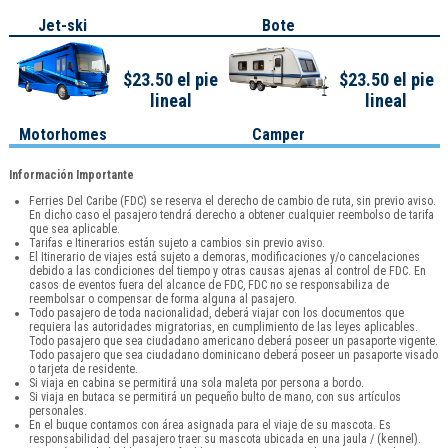
Jet-ski
Bote
$23.50 el pie
$23.50 el pie
lineal
lineal
Motorhomes
Camper
Información Importante
Ferries Del Caribe (FDC) se reserva el derecho de cambio de ruta, sin previo aviso.
En dicho caso el pasajero tendrá derecho a obtener cualquier reembolso de tarifa
que sea aplicable.
Tarifas e Itinerarios están sujeto a cambios sin previo aviso.
El Itinerario de viajes está sujeto a demoras, modificaciones y/o cancelaciones
debido a las condiciones del tiempo y otras causas ajenas al control de FDC. En
casos de eventos fuera del alcance de FDC, FDC no se responsabiliza de
reembolsar o compensar de forma alguna al pasajero.
Todo pasajero de toda nacionalidad, deberá viajar con los documentos que
requiera las autoridades migratorias, en cumplimiento de las leyes aplicables.
Todo pasajero que sea ciudadano americano deberá poseer un pasaporte vigente.
Todo pasajero que sea ciudadano dominicano deberá poseer un pasaporte visado
o tarjeta de residente.
Si viaja en cabina se permitirá una sola maleta por persona a bordo.
Si viaja en butaca se permitirá un pequeño bulto de mano, con sus artículos
personales.
En el buque contamos con área asignada para el viaje de su mascota. Es
responsabilidad del pasajero traer su mascota ubicada en una jaula / (kennel).