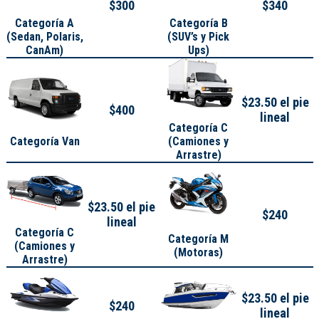
$300
$340
Categoría A
Categoría B
(
Sedan, Polaris,
(SUV’s y Pick
CanAm
)
Ups)
$23.50 el pie
$400
lineal
Categoría C
Categoría Van
(Camiones y
Arrastre)
$23.50 el pie
$240
lineal
Categoría C
Categoría M
(Camiones y
(Motoras)
Arrastre)
$23.50 el pie
$240
lineal