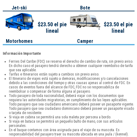
Jet-ski
Bote
$23.50 el pie
$23.50 el pie
lineal
lineal
Motorhomes
Camper
Información Importante
Ferries Del Caribe (FDC) se reserva el derecho de cambio de ruta, sin previo aviso.
En dicho caso el pasajero tendrá derecho a obtener cualquier reembolso de tarifa
que sea aplicable.
Tarifas e Itinerarios están sujeto a cambios sin previo aviso.
El Itinerario de viajes está sujeto a demoras, modificaciones y/o cancelaciones
debido a las condiciones del tiempo y otras causas ajenas al control de FDC. En
casos de eventos fuera del alcance de FDC, FDC no se responsabiliza de
reembolsar o compensar de forma alguna al pasajero.
Todo pasajero de toda nacionalidad, deberá viajar con los documentos que
requiera las autoridades migratorias, en cumplimiento de las leyes aplicables.
Todo pasajero que sea ciudadano americano deberá poseer un pasaporte vigente.
Todo pasajero que sea ciudadano dominicano deberá poseer un pasaporte visado
o tarjeta de residente.
Si viaja en cabina se permitirá una sola maleta por persona a bordo.
Si viaja en butaca se permitirá un pequeño bulto de mano, con sus artículos
personales.
En el buque contamos con área asignada para el viaje de su mascota. Es
responsabilidad del pasajero traer su mascota ubicada en una jaula / (kennel).