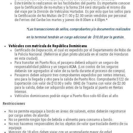
Este trámite lo realizamos en las facilidades del puerto. Es importante conocer
que la Certificación de no-multas y la forma 234 será otorgada el mismo día
del viaje por la División de Vehículos Hurtados. Es por esto que los sellos para
la Certificación de No Multas de $11.00 y $2.00 serán vendidos por personal
de Ferries del Caribe los martes y jueves de 8:00am a 4:00pm.*
*Las transacciones de sellos, comprobantes y/o documentos realizados
en la terminal tendrán un cargo adicional de $10.00 por la gestión.
Vehículos con matrícula de República Dominicana
Certificado de Depuración, el cual es expedido por el Departamento de Robo de
la Policía Nacional. (Referirse al plan piloto ubicada en el sector de Honduras
en esta ciudad).
Para transitar en Puerto Rico, el pasajero deberá adquirir un seguro de
responsabilidad pública y un seguro ACAA. (Los costos de los seguros
deberán ser agregados al valor de su tarifa durante el proceso de compra).
Pasajeros deben adquirir tres comprobantes expedidos por rentas internas,
uno para la llegada y otro para la salida de Puerto Rico. Comprobante 5122 de
Exportación con valor de $10.00 y sello 0842 de Trauma con valor de $2.00
para la salida, debe ser adquirido antes de la llegada al puerto en Rentas
Internas.
Vehículos dominicanos podrán viajar a Puerto Rico solo 60 días al año.
Restricciones
No se permite equipaje a bordo en áreas de salones, estos deberán registrarse
por carga antes de abordar.
No se permite ningún tipo de bebida o alimento para consumo a bordo.
No nos hacemos responsables de los objetos de valor que traslade dentro de su
equipaje.
Menores de 18 años deben viajar con un acompañante mayor de edad.