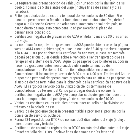
Se requiere una pre-inspección de vehículos hurtados por la división de su
pueblo, no más de 5 días antes del viaje (incluye fines de semana y días
feriados).
El tiempo autorizado de estadía temporal del vehículo es de 30 días. Si el
pasajero permanece en República Dominicana con dicho automóvil, deberá
pagar a la Dirección General de Aduanas al momento de salir del país, un
cargo diario de impuesto como penalidad por exceder el plazo de
permanencia concedido.
Certificación negativa de gravamen de ACAA emitida no más de 30 días antes
del viaje.
La certificación negativa de gravamen de ACAA puede obtenerse en la página
web de ACAA (acaa.gobierno.pr) y tiene un costo de $3.40 que deberá pagarse
a la ACAA. Para poder obtener la certificación negativa, el pasajero también
deberá pagar cualquier deuda sobre el vehículo a ser transportado que se
refleje en el sistema de la ACAA. Aquellos pasajeros que lo interesen, podrán
hacer las gestiones antes mencionadas utilizando terminales de
computadoras que Ferries del Caribe tiene disponibles en el muelle
Panamericano II los martes y jueves de 8:00 a.m. a 4:00 p.m. Ferries del Caribe
dispone de personal de operaciones preparado para asistir a los pasajeros en
el uso de dichos terminales para la obtención de la certificación negativa de la
ACAA. El cargo por servicio por la utilización de los terminales de
computadoras de Ferries del Caribe para pagar deudas u obtener la
certificación negativa de la ACAA y/o completar cualquier gestión necesaria
para la transportación del pasajero y/o de su vehículo es de $10.00.
Vehículos con tintes en los cristales deben tener un sello de la división de
tránsito de la policía de PR.
Vehículos de gobierno deberán presentar tablilla provisional provista por la
comisión de servicios públicos.
Forma 234 expedida por DTOP, de no más de 3 días antes del viaje (incluye
fines de semana y feriados).
Certificado de no-multas registrado en DTOP no más de 3 días antes del viaje
(Ponche y Sello de DTOP), (incluye fines de semana y días feriados).