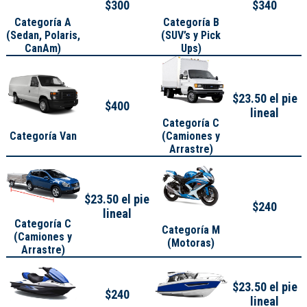
$300
$340
Categoría A
Categoría B
(
Sedan, Polaris,
(SUV’s y Pick
CanAm
)
Ups)
$23.50 el pie
$400
lineal
Categoría C
Categoría Van
(Camiones y
Arrastre)
$23.50 el pie
$240
lineal
Categoría C
Categoría M
(Camiones y
(Motoras)
Arrastre)
$23.50 el pie
$240
lineal