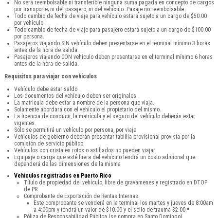
No será reembolsable ni transferible ninguna suma pagada en concepto de cargos
por transporte; ni del pasajero, ni del vehículo. Pasaje no reembolsable.
Todo cambio de fecha de viaje para vehículo estará sujeto a un cargo de $50.00
por vehículo
Todo cambio de fecha de viaje para pasajero estará sujeto a un cargo de $100.00
por persona.
Pasajeros viajando SIN vehículo deben presentarse en el terminal mínimo 3 horas
antes de la hora de salida.
Pasajeros viajando CON vehículo deben presentarse en el terminal mínimo 6 horas
antes de la hora de salida.
Requisitos para viajar con vehículos
Vehículo debe estar saldo
Los documentos del vehículo deben ser originales.
La matrícula debe estar a nombre de la persona que viaja.
Solamente abordará con el vehículo el propietario del mismo.
La licencia de conducir, la matrícula y el seguro del vehículo deberán estar
vigentes.
Solo se permitirá un vehículo por persona, por viaje
Vehículos de gobierno deberán presentar tablilla provisional provista por la
comisión de servicio público.
Vehículos con cristales rotos o astillados no pueden viajar.
Equipaje o carga que esté fuera del vehículo tendrá un costo adicional que
dependerá de las dimensiones de la misma
Vehículos registrados en Puerto Rico
Título de propiedad del vehículo, libre de gravámenes y registrado en DTOP
de PR.
Comprobante de Exportación de Rentas Internas.
Este comprobante se venderá en la terminal los martes y jueves de 8:00am
a 4:00pm y tendrá un valor de $10.00 y el sello de trauma $2.00.*
Póliza de Responsabilidad Pública (se compra en Santo Domingo).