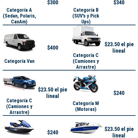
$300
$340
Categoría A
Categoría B
(
Sedan, Polaris,
(SUV’s y Pick
CanAm
)
Ups)
$23.50 el pie
$400
lineal
Categoría C
Categoría Van
(Camiones y
Arrastre)
$23.50 el pie
$240
lineal
Categoría C
Categoría M
(Camiones y
(Motoras)
Arrastre)
$23.50 el pie
$240
lineal