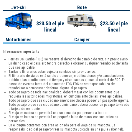
Jet-ski
Bote
$23.50 el pie
$23.50 el pie
lineal
lineal
Motorhomes
Camper
Información Importante
Ferries Del Caribe (FDC) se reserva el derecho de cambio de ruta, sin previo aviso.
En dicho caso el pasajero tendrá derecho a obtener cualquier reembolso de tarifa
que sea aplicable.
Tarifas e Itinerarios están sujeto a cambios sin previo aviso.
El Itinerario de viajes está sujeto a demoras, modificaciones y/o cancelaciones
debido a las condiciones del tiempo y otras causas ajenas al control de FDC. En
casos de eventos fuera del alcance de FDC, FDC no se responsabiliza de
reembolsar o compensar de forma alguna al pasajero.
Todo pasajero de toda nacionalidad, deberá viajar con los documentos que
requiera las autoridades migratorias, en cumplimiento de las leyes aplicables.
Todo pasajero que sea ciudadano americano deberá poseer un pasaporte vigente.
Todo pasajero que sea ciudadano dominicano deberá poseer un pasaporte visado
o tarjeta de residente.
Si viaja en cabina se permitirá una sola maleta por persona a bordo.
Si viaja en butaca se permitirá un pequeño bulto de mano, con sus artículos
personales.
En el buque contamos con área asignada para el viaje de su mascota. Es
responsabilidad del pasajero traer su mascota ubicada en una jaula / (kennel).