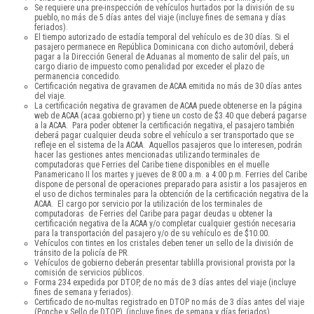
Se requiere una pre-inspección de vehículos hurtados por la división de su
pueblo, no más de 5 días antes del viaje (incluye fines de semana y días
feriados).
El tiempo autorizado de estadía temporal del vehículo es de 30 días. Si el
pasajero permanece en República Dominicana con dicho automóvil, deberá
pagar a la Dirección General de Aduanas al momento de salir del país, un
cargo diario de impuesto como penalidad por exceder el plazo de
permanencia concedido.
Certificación negativa de gravamen de ACAA emitida no más de 30 días antes
del viaje.
La certificación negativa de gravamen de ACAA puede obtenerse en la página
web de ACAA (acaa.gobierno.pr) y tiene un costo de $3.40 que deberá pagarse
a la ACAA. Para poder obtener la certificación negativa, el pasajero también
deberá pagar cualquier deuda sobre el vehículo a ser transportado que se
refleje en el sistema de la ACAA. Aquellos pasajeros que lo interesen, podrán
hacer las gestiones antes mencionadas utilizando terminales de
computadoras que Ferries del Caribe tiene disponibles en el muelle
Panamericano II los martes y jueves de 8:00 a.m. a 4:00 p.m. Ferries del Caribe
dispone de personal de operaciones preparado para asistir a los pasajeros en
el uso de dichos terminales para la obtención de la certificación negativa de la
ACAA. El cargo por servicio por la utilización de los terminales de
computadoras de Ferries del Caribe para pagar deudas u obtener la
certificación negativa de la ACAA y/o completar cualquier gestión necesaria
para la transportación del pasajero y/o de su vehículo es de $10.00.
Vehículos con tintes en los cristales deben tener un sello de la división de
tránsito de la policía de PR.
Vehículos de gobierno deberán presentar tablilla provisional provista por la
comisión de servicios públicos.
Forma 234 expedida por DTOP, de no más de 3 días antes del viaje (incluye
fines de semana y feriados).
Certificado de no-multas registrado en DTOP no más de 3 días antes del viaje
(Ponche y Sello de DTOP), (incluye fines de semana y días feriados).