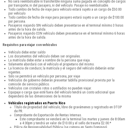
No será reembolsable ni transferible ninguna suma pagada en concepto de cargos
por transporte; ni del pasajero, ni del vehículo. Pasaje no reembolsable.
Todo cambio de fecha de viaje para vehículo estará sujeto a un cargo de $50.00
por vehículo
Todo cambio de fecha de viaje para pasajero estará sujeto a un cargo de $100.00
por persona.
Pasajeros viajando SIN vehículo deben presentarse en el terminal mínimo 3 horas
antes de la hora de salida.
Pasajeros viajando CON vehículo deben presentarse en el terminal mínimo 6 horas
antes de la hora de salida.
Requisitos para viajar con vehículos
Vehículo debe estar saldo
Los documentos del vehículo deben ser originales.
La matrícula debe estar a nombre de la persona que viaja.
Solamente abordará con el vehículo el propietario del mismo.
La licencia de conducir, la matrícula y el seguro del vehículo deberán estar
vigentes.
Solo se permitirá un vehículo por persona, por viaje
Vehículos de gobierno deberán presentar tablilla provisional provista por la
comisión de servicio público.
Vehículos con cristales rotos o astillados no pueden viajar.
Equipaje o carga que esté fuera del vehículo tendrá un costo adicional que
dependerá de las dimensiones de la misma
Vehículos registrados en Puerto Rico
Título de propiedad del vehículo, libre de gravámenes y registrado en DTOP
de PR.
Comprobante de Exportación de Rentas Internas.
Este comprobante se venderá en la terminal los martes y jueves de 8:00am
a 4:00pm y tendrá un valor de $10.00 y el sello de trauma $2.00.*
Póliza de Responsabilidad Pública (se compra en Santo Domingo).