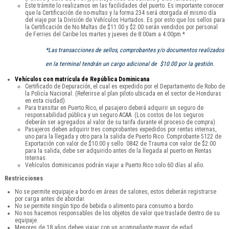
Este trámite lo realizamos en las facilidades del puerto. Es importante conocer
que la Certificación de no-multas y la forma 234 será otorgada el mismo día
del viaje por la División de Vehículos Hurtados. Es por esto que los sellos para
la Certificación de No Multas de $11.00 y $2.00 serán vendidos por personal
de Ferries del Caribe los martes y jueves de 8:00am a 4:00pm.*
*Las transacciones de sellos, comprobantes y/o documentos realizados
en la terminal tendrán un cargo adicional de $10.00 por la gestión.
Vehículos con matrícula de República Dominicana
Certificado de Depuración, el cual es expedido por el Departamento de Robo de
la Policía Nacional. (Referirse al plan piloto ubicada en el sector de Honduras
en esta ciudad).
Para transitar en Puerto Rico, el pasajero deberá adquirir un seguro de
responsabilidad pública y un seguro ACAA. (Los costos de los seguros
deberán ser agregados al valor de su tarifa durante el proceso de compra).
Pasajeros deben adquirir tres comprobantes expedidos por rentas internas,
uno para la llegada y otro para la salida de Puerto Rico. Comprobante 5122 de
Exportación con valor de $10.00 y sello 0842 de Trauma con valor de $2.00
para la salida, debe ser adquirido antes de la llegada al puerto en Rentas
Internas.
Vehículos dominicanos podrán viajar a Puerto Rico solo 60 días al año.
Restricciones
No se permite equipaje a bordo en áreas de salones, estos deberán registrarse
por carga antes de abordar.
No se permite ningún tipo de bebida o alimento para consumo a bordo.
No nos hacemos responsables de los objetos de valor que traslade dentro de su
equipaje.
Menores de 18 años deben viajar con un acompañante mayor de edad.