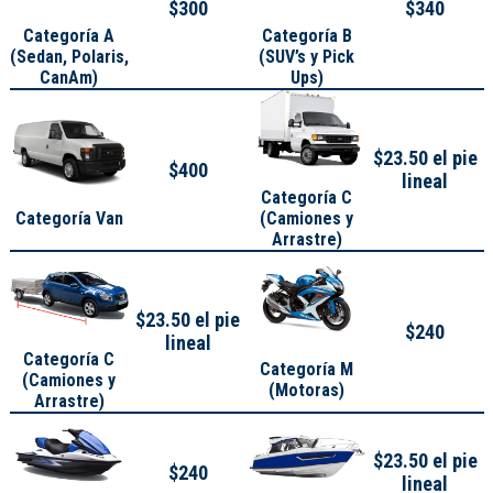
$300
$340
Categoría A
Categoría B
(
Sedan, Polaris,
(SUV’s y Pick
CanAm
)
Ups)
$23.50 el pie
$400
lineal
Categoría C
Categoría Van
(Camiones y
Arrastre)
$23.50 el pie
$240
lineal
Categoría C
Categoría M
(Camiones y
(Motoras)
Arrastre)
$23.50 el pie
$240
lineal