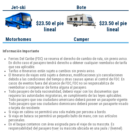
Jet-ski
Bote
$23.50 el pie
$23.50 el pie
lineal
lineal
Motorhomes
Camper
Información Importante
Ferries Del Caribe (FDC) se reserva el derecho de cambio de ruta, sin previo aviso.
En dicho caso el pasajero tendrá derecho a obtener cualquier reembolso de tarifa
que sea aplicable.
Tarifas e Itinerarios están sujeto a cambios sin previo aviso.
El Itinerario de viajes está sujeto a demoras, modificaciones y/o cancelaciones
debido a las condiciones del tiempo y otras causas ajenas al control de FDC. En
casos de eventos fuera del alcance de FDC, FDC no se responsabiliza de
reembolsar o compensar de forma alguna al pasajero.
Todo pasajero de toda nacionalidad, deberá viajar con los documentos que
requiera las autoridades migratorias, en cumplimiento de las leyes aplicables.
Todo pasajero que sea ciudadano americano deberá poseer un pasaporte vigente.
Todo pasajero que sea ciudadano dominicano deberá poseer un pasaporte visado
o tarjeta de residente.
Si viaja en cabina se permitirá una sola maleta por persona a bordo.
Si viaja en butaca se permitirá un pequeño bulto de mano, con sus artículos
personales.
En el buque contamos con área asignada para el viaje de su mascota. Es
responsabilidad del pasajero traer su mascota ubicada en una jaula / (kennel).