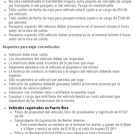
No será reembolsable ni transferible ninguna suma pagada en concepto de cargos
por transporte; ni del pasajero, ni del vehículo. Pasaje no reembolsable.
Todo cambio de fecha de viaje para vehículo estará sujeto a un cargo de $50.00
por vehículo
Todo cambio de fecha de viaje para pasajero estará sujeto a un cargo de $100.00
por persona.
Pasajeros viajando SIN vehículo deben presentarse en el terminal mínimo 3 horas
antes de la hora de salida.
Pasajeros viajando CON vehículo deben presentarse en el terminal mínimo 6 horas
antes de la hora de salida.
Requisitos para viajar con vehículos
Vehículo debe estar saldo
Los documentos del vehículo deben ser originales.
La matrícula debe estar a nombre de la persona que viaja.
Solamente abordará con el vehículo el propietario del mismo.
La licencia de conducir, la matrícula y el seguro del vehículo deberán estar
vigentes.
Solo se permitirá un vehículo por persona, por viaje
Vehículos de gobierno deberán presentar tablilla provisional provista por la
comisión de servicio público.
Vehículos con cristales rotos o astillados no pueden viajar.
Equipaje o carga que esté fuera del vehículo tendrá un costo adicional que
dependerá de las dimensiones de la misma
Vehículos registrados en Puerto Rico
Título de propiedad del vehículo, libre de gravámenes y registrado en DTOP
de PR.
Comprobante de Exportación de Rentas Internas.
Este comprobante se venderá en la terminal los martes y jueves de 8:00am
a 4:00pm y tendrá un valor de $10.00 y el sello de trauma $2.00.*
Póliza de Responsabilidad Pública (se compra en Santo Domingo).