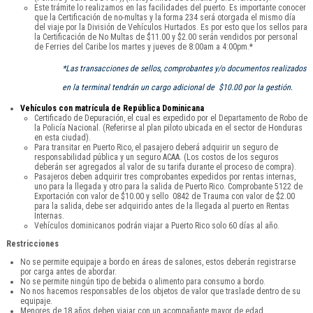
Este trámite lo realizamos en las facilidades del puerto. Es importante conocer
que la Certificación de no-multas y la forma 234 será otorgada el mismo día
del viaje por la División de Vehículos Hurtados. Es por esto que los sellos para
la Certificación de No Multas de $11.00 y $2.00 serán vendidos por personal
de Ferries del Caribe los martes y jueves de 8:00am a 4:00pm.*
*Las transacciones de sellos, comprobantes y/o documentos realizados
en la terminal tendrán un cargo adicional de $10.00 por la gestión.
Vehículos con matrícula de República Dominicana
Certificado de Depuración, el cual es expedido por el Departamento de Robo de
la Policía Nacional. (Referirse al plan piloto ubicada en el sector de Honduras
en esta ciudad).
Para transitar en Puerto Rico, el pasajero deberá adquirir un seguro de
responsabilidad pública y un seguro ACAA. (Los costos de los seguros
deberán ser agregados al valor de su tarifa durante el proceso de compra).
Pasajeros deben adquirir tres comprobantes expedidos por rentas internas,
uno para la llegada y otro para la salida de Puerto Rico. Comprobante 5122 de
Exportación con valor de $10.00 y sello 0842 de Trauma con valor de $2.00
para la salida, debe ser adquirido antes de la llegada al puerto en Rentas
Internas.
Vehículos dominicanos podrán viajar a Puerto Rico solo 60 días al año.
Restricciones
No se permite equipaje a bordo en áreas de salones, estos deberán registrarse
por carga antes de abordar.
No se permite ningún tipo de bebida o alimento para consumo a bordo.
No nos hacemos responsables de los objetos de valor que traslade dentro de su
equipaje.
Menores de 18 años deben viajar con un acompañante mayor de edad.