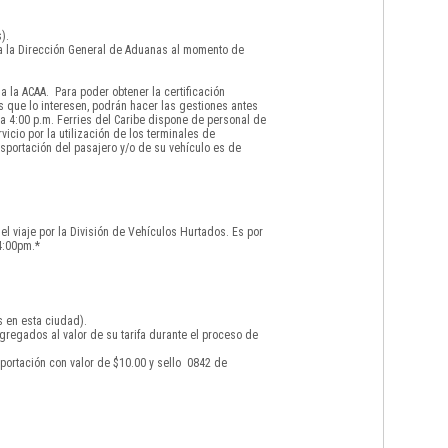
).
 a la Dirección General de Aduanas al momento de
 la ACAA. Para poder obtener la certificación
s que lo interesen, podrán hacer las gestiones antes
a 4:00 p.m. Ferries del Caribe dispone de personal de
icio por la utilización de los terminales de
sportación del pasajero y/o de su vehículo es de
el viaje por la División de Vehículos Hurtados. Es por
4:00pm.*
s en esta ciudad).
gregados al valor de su tarifa durante el proceso de
portación con valor de $10.00 y sello 0842 de