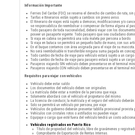
Información Importante
Ferries Del Caribe (FDC) se reserva el derecho de cambio de ruta, sin
Tarifas e Itinerarios están sujeto a cambios sin previo aviso.
El Itinerario de viajes está sujeto a demoras, modificaciones y/o can
se responsabiliza de reembolsar o compensar de forma alguna al pas
Todo pasajero de toda nacionalidad, deberá viajar con los documento
poseer un pasaporte vigente. Todo pasajero que sea ciudadano domini
Si viaja en cabina se permitirá una sola maleta por persona a bordo.
Si viaja en butaca se permitirá un pequeño bulto de mano, con sus art
En el buque contamos con área asignada para el viaje de su mascota. 
No será reembolsable ni transferible ninguna suma pagada en concepto
Todo cambio de fecha de viaje para vehículo estará sujeto a un cargo
Todo cambio de fecha de viaje para pasajero estará sujeto a un cargo
Pasajeros viajando SIN vehículo deben presentarse en el terminal mín
Pasajeros viajando CON vehículo deben presentarse en el terminal mín
Requisitos para viajar con vehículos
Vehículo debe estar saldo
Los documentos del vehículo deben ser originales.
La matrícula debe estar a nombre de la persona que viaja.
Solamente abordará con el vehículo el propietario del mismo.
La licencia de conducir, la matrícula y el seguro del vehículo deberán 
Solo se permitirá un vehículo por persona, por viaje
Vehículos de gobierno deberán presentar tablilla provisional provista 
Vehículos con cristales rotos o astillados no pueden viajar.
Equipaje o carga que esté fuera del vehículo tendrá un costo adicio
Vehículos registrados en Puerto Rico
Título de propiedad del vehículo, libre de gravámenes y registra
Comprobante de Exportación de Rentas Internas.