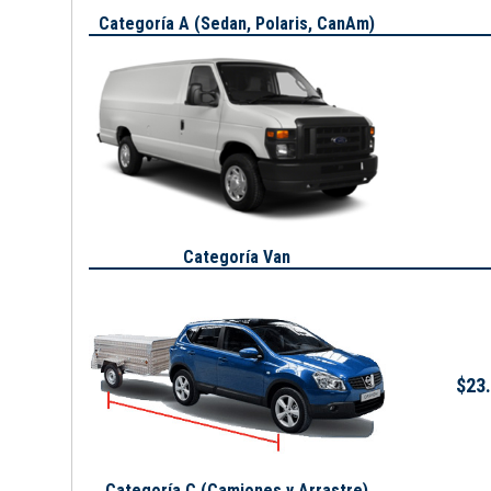
Categoría A (
Sedan, Polaris, CanAm
)
Categoría Van
$23.
Categoría C (Camiones y Arrastre)