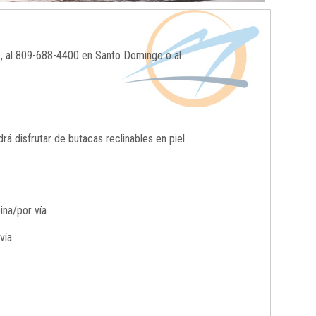
o, al 809-688-4400 en Santo Domingo o al
 disfrutar de butacas reclinables en piel
ina/por vía
vía