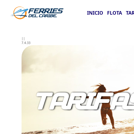
INICIO
FLOTA
TA
||
7.4.33
TARIFA