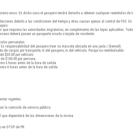
 previo aviso. En dicho caso el pasajero tendrá derecho a obtener cualquier reembolso de ta
celaciones debido a las condiciones del tiempo y otras causas ajenas al control de FDC. E
ajero.
s que requiera las autoridades migratorias, en cumplimiento de las leyes aplicables. To
cano deberá poseer un pasaporte visado o tarjeta de residente.
ículos personales.
Es responsabilidad del pasajero traer su mascota ubicada en una jaula / (kennel).
 de cargos por transporte; ni del pasajero, ni del vehículo. Pasaje no reembolsable.
 de $50.00 por vehículo
 de $100.00 por persona.
imo 3 horas antes de la hora de salida.
imo 6 horas antes de la hora de salida.
estar vigentes.
por la comisión de servicio público.
nal que dependerá de las dimensiones de la misma
do en DTOP de PR.