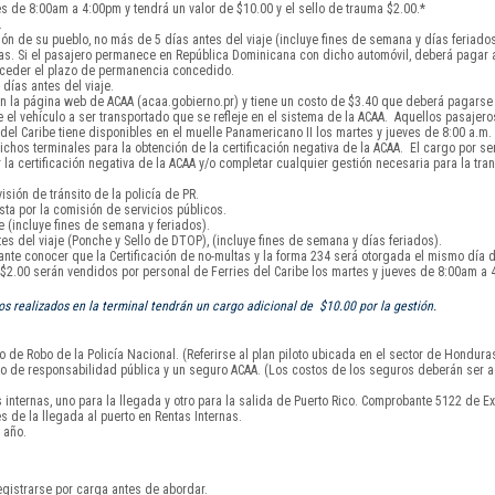
s de 8:00am a 4:00pm y tendrá un valor de $10.00 y el sello de trauma $2.00.*
.
ón de su pueblo, no más de 5 días antes del viaje (incluye fines de semana y días feriados
días. Si el pasajero permanece en República Dominicana con dicho automóvil, deberá pagar
exceder el plazo de permanencia concedido.
días antes del viaje.
 la página web de ACAA (acaa.gobierno.pr) y tiene un costo de $3.40 que deberá pagarse a
el vehículo a ser transportado que se refleje en el sistema de la ACAA. Aquellos pasajero
l Caribe tiene disponibles en el muelle Panamericano II los martes y jueves de 8:00 a.m. 
chos terminales para la obtención de la certificación negativa de la ACAA. El cargo por serv
 certificación negativa de la ACAA y/o completar cualquier gestión necesaria para la tran
isión de tránsito de la policía de PR.
sta por la comisión de servicios públicos.
 (incluye fines de semana y feriados).
s del viaje (Ponche y Sello de DTOP), (incluye fines de semana y días feriados).
tante conocer que la Certificación de no-multas y la forma 234 será otorgada el mismo día d
y $2.00 serán vendidos por personal de Ferries del Caribe los martes y jueves de 8:00am a 
 realizados en la terminal tendrán un cargo adicional de $10.00 por la gestión.
 de Robo de la Policía Nacional. (Referirse al plan piloto ubicada en el sector de Hondura
uro de responsabilidad pública y un seguro ACAA. (Los costos de los seguros deberán ser a
nternas, uno para la llegada y otro para la salida de Puerto Rico. Comprobante 5122 de Ex
s de la llegada al puerto en Rentas Internas.
 año.
gistrarse por carga antes de abordar.