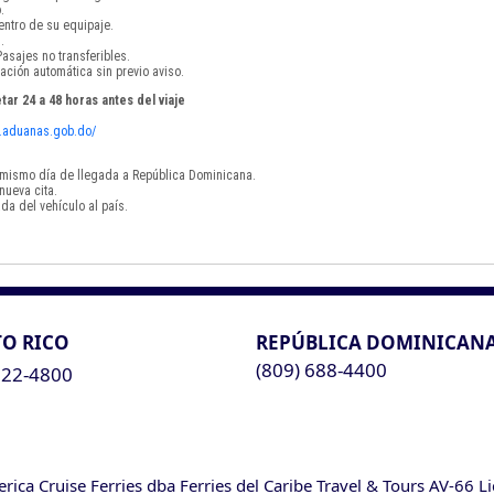
.
ntro de su equipaje.
.
asajes no transferibles.
ación automática sin previo aviso.
tar 24 a 48 horas antes del viaje
vf.aduanas.gob.do/
el mismo día de llegada a República Dominicana.
nueva cita.
da del vehículo al país.
O RICO
REPÚBLICA DOMINICAN
(809) 688-4400
622-4800
ca Cruise Ferries dba Ferries del Caribe Travel & Tours AV-66 L