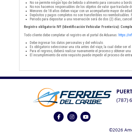
No se permite ningún tipo de bebida o alimento para consumo a bordo
No nos hacemos responsables de los objetos de valor que traslade de
Menores de 18 años deben viajar con un acompañante mayor de edad
Depósitos y pagos completos no son transferibles no reembolsables. P
Periodo para depositar a una reservación será de dos (2) días, cancel
Registro obligatorio IVF (Identificación Vehicular Fronteriza): Comple
Todo cliente debe completar el registro en el portal de Aduanas:
https://i
Debe ingresar los datos personales y del vehículo.
Es obligatorio seleccionar una cita antes del viaje, la cual debe ser 
Para el regreso, deberá realizar nuevamente el proceso y obtener una 
El incumplimiento de este requisito puede impedir el proceso de entra
PUERT
(787) 
©2026 Ameri