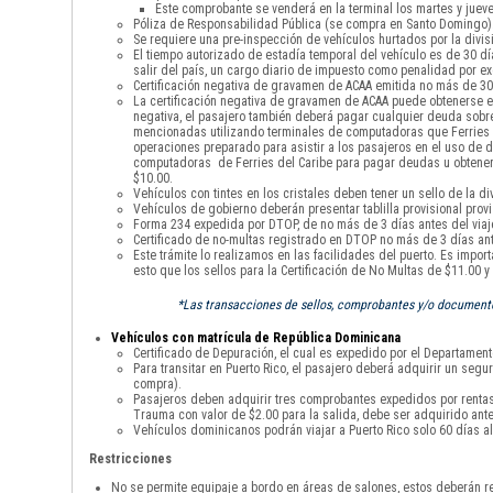
Este comprobante se venderá en la terminal los martes y jueve
Póliza de Responsabilidad Pública (se compra en Santo Domingo)
Se requiere una pre-inspección de vehículos hurtados por la divisi
El tiempo autorizado de estadía temporal del vehículo es de 30 
salir del país, un cargo diario de impuesto como penalidad por 
Certificación negativa de gravamen de ACAA emitida no más de 30 
La certificación negativa de gravamen de ACAA puede obtenerse en
negativa, el pasajero también deberá pagar cualquier deuda sobre 
mencionadas utilizando terminales de computadoras que Ferries de
operaciones preparado para asistir a los pasajeros en el uso de di
computadoras de Ferries del Caribe para pagar deudas u obtener la
$10.00.
Vehículos con tintes en los cristales deben tener un sello de la div
Vehículos de gobierno deberán presentar tablilla provisional provi
Forma 234 expedida por DTOP, de no más de 3 días antes del viaje
Certificado de no-multas registrado en DTOP no más de 3 días ante
Este trámite lo realizamos en las facilidades del puerto. Es impor
esto que los sellos para la Certificación de No Multas de $11.00 
*Las transacciones de sellos, comprobantes y/o documentos
Vehículos con matrícula de República Dominicana
Certificado de Depuración, el cual es expedido por el Departamento
Para transitar en Puerto Rico, el pasajero deberá adquirir un seg
compra).
Pasajeros deben adquirir tres comprobantes expedidos por rentas i
Trauma con valor de $2.00 para la salida, debe ser adquirido ante
Vehículos dominicanos podrán viajar a Puerto Rico solo 60 días al
Restricciones
No se permite equipaje a bordo en áreas de salones, estos deberán re