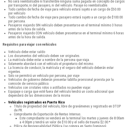
No será reembolsable ni transferible ninguna suma pagada en concepto de cargos
por transporte; ni del pasajero, ni del vehículo. Pasaje no reembolsable.
Todo cambio de fecha de viaje para vehículo estará sujeto a un cargo de $50.00
por vehículo
Todo cambio de fecha de viaje para pasajero estará sujeto a un cargo de $100.00
por persona.
Pasajeros viajando SIN vehículo deben presentarse en el terminal mínimo 3 horas
antes de la hora de salida.
Pasajeros viajando CON vehículo deben presentarse en el terminal mínimo 6 horas
antes de la hora de salida.
Requisitos para viajar con vehículos
Vehículo debe estar saldo
Los documentos del vehículo deben ser originales.
La matrícula debe estar a nombre de la persona que viaja.
Solamente abordará con el vehículo el propietario del mismo.
La licencia de conducir, la matrícula y el seguro del vehículo deberán estar
vigentes.
Solo se permitirá un vehículo por persona, por viaje
Vehículos de gobierno deberán presentar tablilla provisional provista por la
comisión de servicio público.
Vehículos con cristales rotos o astillados no pueden viajar.
Equipaje o carga que esté fuera del vehículo tendrá un costo adicional que
dependerá de las dimensiones de la misma
Vehículos registrados en Puerto Rico
Título de propiedad del vehículo, libre de gravámenes y registrado en DTOP
de PR.
Comprobante de Exportación de Rentas Internas.
Este comprobante se venderá en la terminal los martes y jueves de 8:00am
a 4:00pm y tendrá un valor de $10.00 y el sello de trauma $2.00.*
Póliza de Responsabilidad Pública (se compra en Santo Domingo).