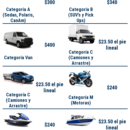
$300
$340
Categoría A
Categoría B
(
Sedan, Polaris,
(SUV’s y Pick
CanAm
)
Ups)
$23.50 el pie
$400
lineal
Categoría C
Categoría Van
(Camiones y
Arrastre)
$23.50 el pie
$240
lineal
Categoría C
Categoría M
(Camiones y
(Motoras)
Arrastre)
$23.50 el pie
$240
lineal