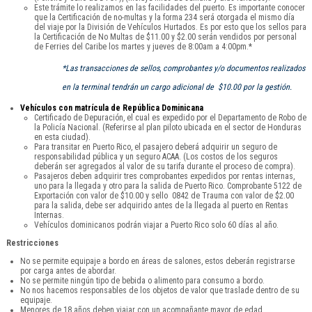
Este trámite lo realizamos en las facilidades del puerto. Es importante conocer
que la Certificación de no-multas y la forma 234 será otorgada el mismo día
del viaje por la División de Vehículos Hurtados. Es por esto que los sellos para
la Certificación de No Multas de $11.00 y $2.00 serán vendidos por personal
de Ferries del Caribe los martes y jueves de 8:00am a 4:00pm.*
*Las transacciones de sellos, comprobantes y/o documentos realizados
en la terminal tendrán un cargo adicional de $10.00 por la gestión.
Vehículos con matrícula de República Dominicana
Certificado de Depuración, el cual es expedido por el Departamento de Robo de
la Policía Nacional. (Referirse al plan piloto ubicada en el sector de Honduras
en esta ciudad).
Para transitar en Puerto Rico, el pasajero deberá adquirir un seguro de
responsabilidad pública y un seguro ACAA. (Los costos de los seguros
deberán ser agregados al valor de su tarifa durante el proceso de compra).
Pasajeros deben adquirir tres comprobantes expedidos por rentas internas,
uno para la llegada y otro para la salida de Puerto Rico. Comprobante 5122 de
Exportación con valor de $10.00 y sello 0842 de Trauma con valor de $2.00
para la salida, debe ser adquirido antes de la llegada al puerto en Rentas
Internas.
Vehículos dominicanos podrán viajar a Puerto Rico solo 60 días al año.
Restricciones
No se permite equipaje a bordo en áreas de salones, estos deberán registrarse
por carga antes de abordar.
No se permite ningún tipo de bebida o alimento para consumo a bordo.
No nos hacemos responsables de los objetos de valor que traslade dentro de su
equipaje.
Menores de 18 años deben viajar con un acompañante mayor de edad.