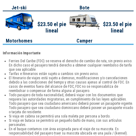
Jet-ski
Bote
$23.50 el pie
$23.50 el pie
lineal
lineal
Motorhomes
Camper
Información Importante
Ferries Del Caribe (FDC) se reserva el derecho de cambio de ruta, sin previo aviso.
En dicho caso el pasajero tendrá derecho a obtener cualquier reembolso de tarifa
que sea aplicable.
Tarifas e Itinerarios están sujeto a cambios sin previo aviso.
El Itinerario de viajes está sujeto a demoras, modificaciones y/o cancelaciones
debido a las condiciones del tiempo y otras causas ajenas al control de FDC. En
casos de eventos fuera del alcance de FDC, FDC no se responsabiliza de
reembolsar o compensar de forma alguna al pasajero.
Todo pasajero de toda nacionalidad, deberá viajar con los documentos que
requiera las autoridades migratorias, en cumplimiento de las leyes aplicables.
Todo pasajero que sea ciudadano americano deberá poseer un pasaporte vigente.
Todo pasajero que sea ciudadano dominicano deberá poseer un pasaporte visado
o tarjeta de residente.
Si viaja en cabina se permitirá una sola maleta por persona a bordo.
Si viaja en butaca se permitirá un pequeño bulto de mano, con sus artículos
personales.
En el buque contamos con área asignada para el viaje de su mascota. Es
responsabilidad del pasajero traer su mascota ubicada en una jaula / (kennel).