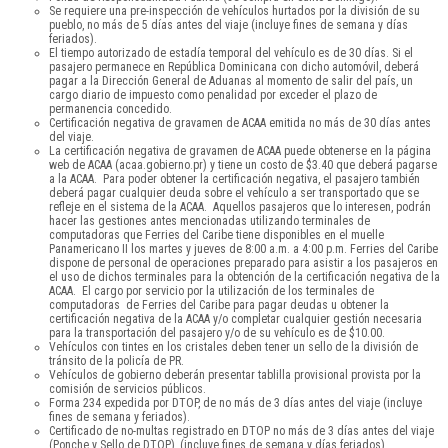
Se requiere una pre-inspección de vehículos hurtados por la división de su
pueblo, no más de 5 días antes del viaje (incluye fines de semana y días
feriados).
El tiempo autorizado de estadía temporal del vehículo es de 30 días. Si el
pasajero permanece en República Dominicana con dicho automóvil, deberá
pagar a la Dirección General de Aduanas al momento de salir del país, un
cargo diario de impuesto como penalidad por exceder el plazo de
permanencia concedido.
Certificación negativa de gravamen de ACAA emitida no más de 30 días antes
del viaje.
La certificación negativa de gravamen de ACAA puede obtenerse en la página
web de ACAA (acaa.gobierno.pr) y tiene un costo de $3.40 que deberá pagarse
a la ACAA. Para poder obtener la certificación negativa, el pasajero también
deberá pagar cualquier deuda sobre el vehículo a ser transportado que se
refleje en el sistema de la ACAA. Aquellos pasajeros que lo interesen, podrán
hacer las gestiones antes mencionadas utilizando terminales de
computadoras que Ferries del Caribe tiene disponibles en el muelle
Panamericano II los martes y jueves de 8:00 a.m. a 4:00 p.m. Ferries del Caribe
dispone de personal de operaciones preparado para asistir a los pasajeros en
el uso de dichos terminales para la obtención de la certificación negativa de la
ACAA. El cargo por servicio por la utilización de los terminales de
computadoras de Ferries del Caribe para pagar deudas u obtener la
certificación negativa de la ACAA y/o completar cualquier gestión necesaria
para la transportación del pasajero y/o de su vehículo es de $10.00.
Vehículos con tintes en los cristales deben tener un sello de la división de
tránsito de la policía de PR.
Vehículos de gobierno deberán presentar tablilla provisional provista por la
comisión de servicios públicos.
Forma 234 expedida por DTOP, de no más de 3 días antes del viaje (incluye
fines de semana y feriados).
Certificado de no-multas registrado en DTOP no más de 3 días antes del viaje
(Ponche y Sello de DTOP), (incluye fines de semana y días feriados).