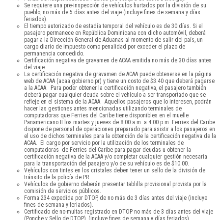
Se requiere una pre-inspección de vehículos hurtados por la división de su
pueblo, no más de 5 días antes del viaje (incluye fines de semana y días
feriados).
El tiempo autorizado de estadía temporal del vehículo es de 30 días. Si el
pasajero permanece en República Dominicana con dicho automóvil, deberá
pagar a la Dirección General de Aduanas al momento de salir del país, un
cargo diario de impuesto como penalidad por exceder el plazo de
permanencia concedido.
Certificación negativa de gravamen de ACAA emitida no más de 30 días antes
del viaje.
La certificación negativa de gravamen de ACAA puede obtenerse en la página
web de ACAA (acaa.gobierno.pr) y tiene un costo de $3.40 que deberá pagarse
a la ACAA. Para poder obtener la certificación negativa, el pasajero también
deberá pagar cualquier deuda sobre el vehículo a ser transportado que se
refleje en el sistema de la ACAA. Aquellos pasajeros que lo interesen, podrán
hacer las gestiones antes mencionadas utilizando terminales de
computadoras que Ferries del Caribe tiene disponibles en el muelle
Panamericano II los martes y jueves de 8:00 a.m. a 4:00 p.m. Ferries del Caribe
dispone de personal de operaciones preparado para asistir a los pasajeros en
el uso de dichos terminales para la obtención de la certificación negativa de la
ACAA. El cargo por servicio por la utilización de los terminales de
computadoras de Ferries del Caribe para pagar deudas u obtener la
certificación negativa de la ACAA y/o completar cualquier gestión necesaria
para la transportación del pasajero y/o de su vehículo es de $10.00.
Vehículos con tintes en los cristales deben tener un sello de la división de
tránsito de la policía de PR.
Vehículos de gobierno deberán presentar tablilla provisional provista por la
comisión de servicios públicos.
Forma 234 expedida por DTOP, de no más de 3 días antes del viaje (incluye
fines de semana y feriados).
Certificado de no-multas registrado en DTOP no más de 3 días antes del viaje
(Ponche y Sello de DTOP), (incluye fines de semana y días feriados).