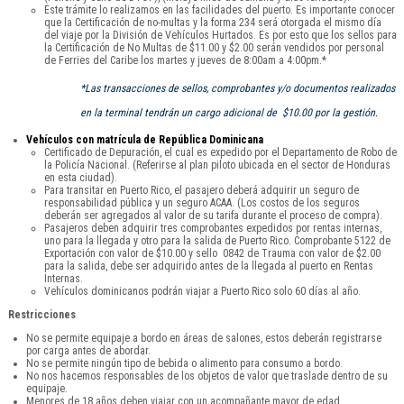
Este trámite lo realizamos en las facilidades del puerto. Es importante conocer
que la Certificación de no-multas y la forma 234 será otorgada el mismo día
del viaje por la División de Vehículos Hurtados. Es por esto que los sellos para
la Certificación de No Multas de $11.00 y $2.00 serán vendidos por personal
de Ferries del Caribe los martes y jueves de 8:00am a 4:00pm.*
*Las transacciones de sellos, comprobantes y/o documentos realizados
en la terminal tendrán un cargo adicional de $10.00 por la gestión.
Vehículos con matrícula de República Dominicana
Certificado de Depuración, el cual es expedido por el Departamento de Robo de
la Policía Nacional. (Referirse al plan piloto ubicada en el sector de Honduras
en esta ciudad).
Para transitar en Puerto Rico, el pasajero deberá adquirir un seguro de
responsabilidad pública y un seguro ACAA. (Los costos de los seguros
deberán ser agregados al valor de su tarifa durante el proceso de compra).
Pasajeros deben adquirir tres comprobantes expedidos por rentas internas,
uno para la llegada y otro para la salida de Puerto Rico. Comprobante 5122 de
Exportación con valor de $10.00 y sello 0842 de Trauma con valor de $2.00
para la salida, debe ser adquirido antes de la llegada al puerto en Rentas
Internas.
Vehículos dominicanos podrán viajar a Puerto Rico solo 60 días al año.
Restricciones
No se permite equipaje a bordo en áreas de salones, estos deberán registrarse
por carga antes de abordar.
No se permite ningún tipo de bebida o alimento para consumo a bordo.
No nos hacemos responsables de los objetos de valor que traslade dentro de su
equipaje.
Menores de 18 años deben viajar con un acompañante mayor de edad.