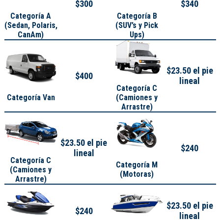
$300
$340
Categoría A
Categoría B
(
Sedan, Polaris,
(SUV’s y Pick
CanAm
)
Ups)
$23.50 el pie
$400
lineal
Categoría C
Categoría Van
(Camiones y
Arrastre)
$23.50 el pie
$240
lineal
Categoría C
Categoría M
(Camiones y
(Motoras)
Arrastre)
$23.50 el pie
$240
lineal