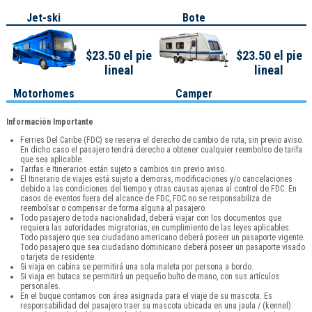
Jet-ski
Bote
$23.50 el pie
$23.50 el pie
lineal
lineal
Motorhomes
Camper
Información Importante
Ferries Del Caribe (FDC) se reserva el derecho de cambio de ruta, sin previo aviso.
En dicho caso el pasajero tendrá derecho a obtener cualquier reembolso de tarifa
que sea aplicable.
Tarifas e Itinerarios están sujeto a cambios sin previo aviso.
El Itinerario de viajes está sujeto a demoras, modificaciones y/o cancelaciones
debido a las condiciones del tiempo y otras causas ajenas al control de FDC. En
casos de eventos fuera del alcance de FDC, FDC no se responsabiliza de
reembolsar o compensar de forma alguna al pasajero.
Todo pasajero de toda nacionalidad, deberá viajar con los documentos que
requiera las autoridades migratorias, en cumplimiento de las leyes aplicables.
Todo pasajero que sea ciudadano americano deberá poseer un pasaporte vigente.
Todo pasajero que sea ciudadano dominicano deberá poseer un pasaporte visado
o tarjeta de residente.
Si viaja en cabina se permitirá una sola maleta por persona a bordo.
Si viaja en butaca se permitirá un pequeño bulto de mano, con sus artículos
personales.
En el buque contamos con área asignada para el viaje de su mascota. Es
responsabilidad del pasajero traer su mascota ubicada en una jaula / (kennel).