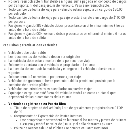
No será reembolsable ni transferible ninguna suma pagada en concepto de cargos
por transporte; ni del pasajero, ni del vehículo. Pasaje no reembolsable.
Todo cambio de fecha de viaje para vehículo estará sujeto a un cargo de $50.00
por vehículo
Todo cambio de fecha de viaje para pasajero estará sujeto a un cargo de $100.00
por persona.
Pasajeros viajando SIN vehículo deben presentarse en el terminal mínimo 3 horas
antes de la hora de salida.
Pasajeros viajando CON vehículo deben presentarse en el terminal mínimo 6 horas
antes de la hora de salida.
Requisitos para viajar con vehículos
Vehículo debe estar saldo
Los documentos del vehículo deben ser originales.
La matrícula debe estar a nombre de la persona que viaja.
Solamente abordará con el vehículo el propietario del mismo.
La licencia de conducir, la matrícula y el seguro del vehículo deberán estar
vigentes.
Solo se permitirá un vehículo por persona, por viaje
Vehículos de gobierno deberán presentar tablilla provisional provista por la
comisión de servicio público.
Vehículos con cristales rotos o astillados no pueden viajar.
Equipaje o carga que esté fuera del vehículo tendrá un costo adicional que
dependerá de las dimensiones de la misma
Vehículos registrados en Puerto Rico
Título de propiedad del vehículo, libre de gravámenes y registrado en DTOP
de PR.
Comprobante de Exportación de Rentas Internas.
Este comprobante se venderá en la terminal los martes y jueves de 8:00am
a 4:00pm y tendrá un valor de $10.00 y el sello de trauma $2.00.*
Póliza de Responsabilidad Pública (se compra en Santo Domingo).