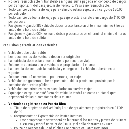
No será reembolsable ni transferible ninguna suma pagada en concepto de cargos
por transporte; ni del pasajero, ni del vehículo. Pasaje no reembolsable.
Todo cambio de fecha de viaje para vehículo estará sujeto a un cargo de $50.00
por vehículo
Todo cambio de fecha de viaje para pasajero estará sujeto a un cargo de $100.00
por persona.
Pasajeros viajando SIN vehículo deben presentarse en el terminal mínimo 3 horas
antes de la hora de salida.
Pasajeros viajando CON vehículo deben presentarse en el terminal mínimo 6 horas
antes de la hora de salida.
Requisitos para viajar con vehículos
Vehículo debe estar saldo
Los documentos del vehículo deben ser originales.
La matrícula debe estar a nombre de la persona que viaja.
Solamente abordará con el vehículo el propietario del mismo.
La licencia de conducir, la matrícula y el seguro del vehículo deberán estar
vigentes.
Solo se permitirá un vehículo por persona, por viaje
Vehículos de gobierno deberán presentar tablilla provisional provista por la
comisión de servicio público.
Vehículos con cristales rotos o astillados no pueden viajar.
Equipaje o carga que esté fuera del vehículo tendrá un costo adicional que
dependerá de las dimensiones de la misma
Vehículos registrados en Puerto Rico
Título de propiedad del vehículo, libre de gravámenes y registrado en DTOP
de PR.
Comprobante de Exportación de Rentas Internas.
Este comprobante se venderá en la terminal los martes y jueves de 8:00am
a 4:00pm y tendrá un valor de $10.00 y el sello de trauma $2.00.*
Póliza de Responsabilidad Pública (se compra en Santo Domingo).