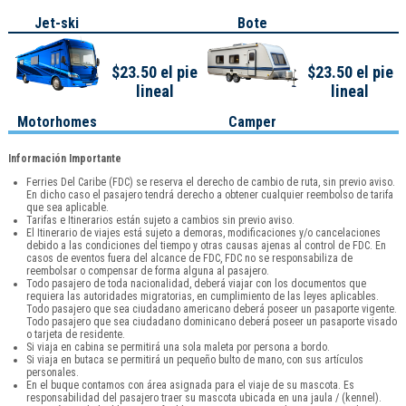
Jet-ski
Bote
$23.50 el pie
$23.50 el pie
lineal
lineal
Motorhomes
Camper
Información Importante
Ferries Del Caribe (FDC) se reserva el derecho de cambio de ruta, sin previo aviso.
En dicho caso el pasajero tendrá derecho a obtener cualquier reembolso de tarifa
que sea aplicable.
Tarifas e Itinerarios están sujeto a cambios sin previo aviso.
El Itinerario de viajes está sujeto a demoras, modificaciones y/o cancelaciones
debido a las condiciones del tiempo y otras causas ajenas al control de FDC. En
casos de eventos fuera del alcance de FDC, FDC no se responsabiliza de
reembolsar o compensar de forma alguna al pasajero.
Todo pasajero de toda nacionalidad, deberá viajar con los documentos que
requiera las autoridades migratorias, en cumplimiento de las leyes aplicables.
Todo pasajero que sea ciudadano americano deberá poseer un pasaporte vigente.
Todo pasajero que sea ciudadano dominicano deberá poseer un pasaporte visado
o tarjeta de residente.
Si viaja en cabina se permitirá una sola maleta por persona a bordo.
Si viaja en butaca se permitirá un pequeño bulto de mano, con sus artículos
personales.
En el buque contamos con área asignada para el viaje de su mascota. Es
responsabilidad del pasajero traer su mascota ubicada en una jaula / (kennel).