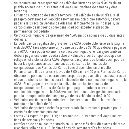
Se requiere una pre-inspección de vehículos hurtados por la división de su
pueblo, no más de 5 días antes del viaje (incluye fines de semana y días
feriados).
El tiempo autorizado de estadía temporal del vehículo es de 30 días. Si el
pasajero permanece en República Dominicana con dicho automóvil, deberá
pagar a la Dirección General de Aduanas al momento de salir del país, un
cargo diario de impuesto como penalidad por exceder el plazo de
permanencia concedido.
Certificación negativa de gravamen de ACAA emitida no más de 30 días antes
del viaje.
La certificación negativa de gravamen de ACAA puede obtenerse en la página
web de ACAA (acaa.gobierno.pr) y tiene un costo de $3.40 que deberá pagarse
a la ACAA. Para poder obtener la certificación negativa, el pasajero también
deberá pagar cualquier deuda sobre el vehículo a ser transportado que se
refleje en el sistema de la ACAA. Aquellos pasajeros que lo interesen, podrán
hacer las gestiones antes mencionadas utilizando terminales de
computadoras que Ferries del Caribe tiene disponibles en el muelle
Panamericano II los martes y jueves de 8:00 a.m. a 4:00 p.m. Ferries del Caribe
dispone de personal de operaciones preparado para asistir a los pasajeros en
el uso de dichos terminales para la obtención de la certificación negativa de la
ACAA. El cargo por servicio por la utilización de los terminales de
computadoras de Ferries del Caribe para pagar deudas u obtener la
certificación negativa de la ACAA y/o completar cualquier gestión necesaria
para la transportación del pasajero y/o de su vehículo es de $10.00.
Vehículos con tintes en los cristales deben tener un sello de la división de
tránsito de la policía de PR.
Vehículos de gobierno deberán presentar tablilla provisional provista por la
comisión de servicios públicos.
Forma 234 expedida por DTOP, de no más de 3 días antes del viaje (incluye
fines de semana y feriados).
Certificado de no-multas registrado en DTOP no más de 3 días antes del viaje
(Ponche y Sello de DTOP), (incluye fines de semana y días feriados).