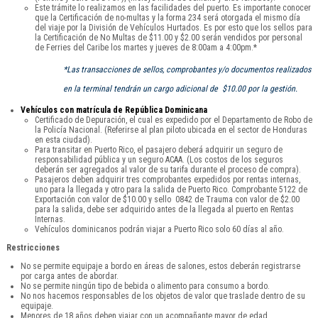
Este trámite lo realizamos en las facilidades del puerto. Es importante conocer
que la Certificación de no-multas y la forma 234 será otorgada el mismo día
del viaje por la División de Vehículos Hurtados. Es por esto que los sellos para
la Certificación de No Multas de $11.00 y $2.00 serán vendidos por personal
de Ferries del Caribe los martes y jueves de 8:00am a 4:00pm.*
*Las transacciones de sellos, comprobantes y/o documentos realizados
en la terminal tendrán un cargo adicional de $10.00 por la gestión.
Vehículos con matrícula de República Dominicana
Certificado de Depuración, el cual es expedido por el Departamento de Robo de
la Policía Nacional. (Referirse al plan piloto ubicada en el sector de Honduras
en esta ciudad).
Para transitar en Puerto Rico, el pasajero deberá adquirir un seguro de
responsabilidad pública y un seguro ACAA. (Los costos de los seguros
deberán ser agregados al valor de su tarifa durante el proceso de compra).
Pasajeros deben adquirir tres comprobantes expedidos por rentas internas,
uno para la llegada y otro para la salida de Puerto Rico. Comprobante 5122 de
Exportación con valor de $10.00 y sello 0842 de Trauma con valor de $2.00
para la salida, debe ser adquirido antes de la llegada al puerto en Rentas
Internas.
Vehículos dominicanos podrán viajar a Puerto Rico solo 60 días al año.
Restricciones
No se permite equipaje a bordo en áreas de salones, estos deberán registrarse
por carga antes de abordar.
No se permite ningún tipo de bebida o alimento para consumo a bordo.
No nos hacemos responsables de los objetos de valor que traslade dentro de su
equipaje.
Menores de 18 años deben viajar con un acompañante mayor de edad.