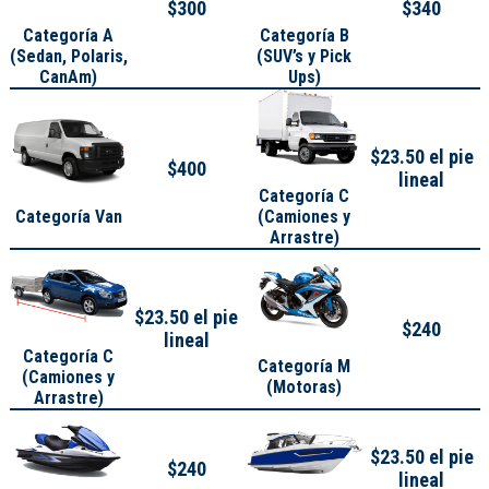
$300
$340
Categoría A
Categoría B
(
Sedan, Polaris,
(SUV’s y Pick
CanAm
)
Ups)
$23.50 el pie
$400
lineal
Categoría C
Categoría Van
(Camiones y
Arrastre)
$23.50 el pie
$240
lineal
Categoría C
Categoría M
(Camiones y
(Motoras)
Arrastre)
$23.50 el pie
$240
lineal