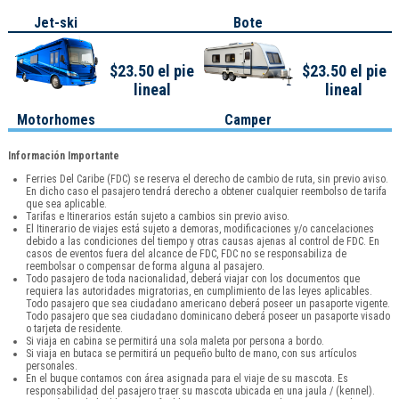
Jet-ski
Bote
$23.50 el pie
$23.50 el pie
lineal
lineal
Motorhomes
Camper
Información Importante
Ferries Del Caribe (FDC) se reserva el derecho de cambio de ruta, sin previo aviso.
En dicho caso el pasajero tendrá derecho a obtener cualquier reembolso de tarifa
que sea aplicable.
Tarifas e Itinerarios están sujeto a cambios sin previo aviso.
El Itinerario de viajes está sujeto a demoras, modificaciones y/o cancelaciones
debido a las condiciones del tiempo y otras causas ajenas al control de FDC. En
casos de eventos fuera del alcance de FDC, FDC no se responsabiliza de
reembolsar o compensar de forma alguna al pasajero.
Todo pasajero de toda nacionalidad, deberá viajar con los documentos que
requiera las autoridades migratorias, en cumplimiento de las leyes aplicables.
Todo pasajero que sea ciudadano americano deberá poseer un pasaporte vigente.
Todo pasajero que sea ciudadano dominicano deberá poseer un pasaporte visado
o tarjeta de residente.
Si viaja en cabina se permitirá una sola maleta por persona a bordo.
Si viaja en butaca se permitirá un pequeño bulto de mano, con sus artículos
personales.
En el buque contamos con área asignada para el viaje de su mascota. Es
responsabilidad del pasajero traer su mascota ubicada en una jaula / (kennel).