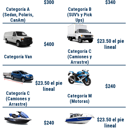
$300
$340
Categoría A
Categoría B
(
Sedan, Polaris,
(SUV’s y Pick
CanAm
)
Ups)
$23.50 el pie
$400
lineal
Categoría C
Categoría Van
(Camiones y
Arrastre)
$23.50 el pie
$240
lineal
Categoría C
Categoría M
(Camiones y
(Motoras)
Arrastre)
$23.50 el pie
$240
lineal