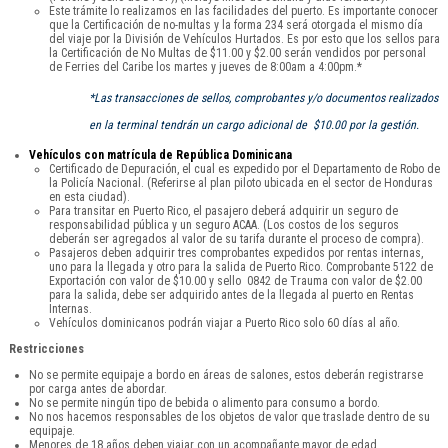
Este trámite lo realizamos en las facilidades del puerto. Es importante conocer
que la Certificación de no-multas y la forma 234 será otorgada el mismo día
del viaje por la División de Vehículos Hurtados. Es por esto que los sellos para
la Certificación de No Multas de $11.00 y $2.00 serán vendidos por personal
de Ferries del Caribe los martes y jueves de 8:00am a 4:00pm.*
*Las transacciones de sellos, comprobantes y/o documentos realizados
en la terminal tendrán un cargo adicional de $10.00 por la gestión.
Vehículos con matrícula de República Dominicana
Certificado de Depuración, el cual es expedido por el Departamento de Robo de
la Policía Nacional. (Referirse al plan piloto ubicada en el sector de Honduras
en esta ciudad).
Para transitar en Puerto Rico, el pasajero deberá adquirir un seguro de
responsabilidad pública y un seguro ACAA. (Los costos de los seguros
deberán ser agregados al valor de su tarifa durante el proceso de compra).
Pasajeros deben adquirir tres comprobantes expedidos por rentas internas,
uno para la llegada y otro para la salida de Puerto Rico. Comprobante 5122 de
Exportación con valor de $10.00 y sello 0842 de Trauma con valor de $2.00
para la salida, debe ser adquirido antes de la llegada al puerto en Rentas
Internas.
Vehículos dominicanos podrán viajar a Puerto Rico solo 60 días al año.
Restricciones
No se permite equipaje a bordo en áreas de salones, estos deberán registrarse
por carga antes de abordar.
No se permite ningún tipo de bebida o alimento para consumo a bordo.
No nos hacemos responsables de los objetos de valor que traslade dentro de su
equipaje.
Menores de 18 años deben viajar con un acompañante mayor de edad.