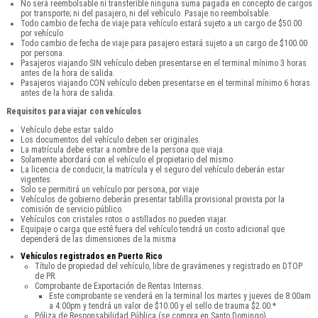
No será reembolsable ni transferible ninguna suma pagada en concepto de cargos
por transporte; ni del pasajero, ni del vehículo. Pasaje no reembolsable.
Todo cambio de fecha de viaje para vehículo estará sujeto a un cargo de $50.00
por vehículo
Todo cambio de fecha de viaje para pasajero estará sujeto a un cargo de $100.00
por persona.
Pasajeros viajando SIN vehículo deben presentarse en el terminal mínimo 3 horas
antes de la hora de salida.
Pasajeros viajando CON vehículo deben presentarse en el terminal mínimo 6 horas
antes de la hora de salida.
Requisitos para viajar con vehículos
Vehículo debe estar saldo
Los documentos del vehículo deben ser originales.
La matrícula debe estar a nombre de la persona que viaja.
Solamente abordará con el vehículo el propietario del mismo.
La licencia de conducir, la matrícula y el seguro del vehículo deberán estar
vigentes.
Solo se permitirá un vehículo por persona, por viaje
Vehículos de gobierno deberán presentar tablilla provisional provista por la
comisión de servicio público.
Vehículos con cristales rotos o astillados no pueden viajar.
Equipaje o carga que esté fuera del vehículo tendrá un costo adicional que
dependerá de las dimensiones de la misma
Vehículos registrados en Puerto Rico
Título de propiedad del vehículo, libre de gravámenes y registrado en DTOP
de PR.
Comprobante de Exportación de Rentas Internas.
Este comprobante se venderá en la terminal los martes y jueves de 8:00am
a 4:00pm y tendrá un valor de $10.00 y el sello de trauma $2.00.*
Póliza de Responsabilidad Pública (se compra en Santo Domingo).