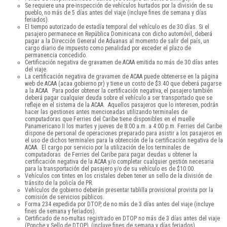
Se requiere una pre-inspección de vehículos hurtados por la división de su
pueblo, no más de 5 días antes del viaje (incluye fines de semana y días
feriados).
El tiempo autorizado de estadía temporal del vehículo es de 30 días. Si el
pasajero permanece en República Dominicana con dicho automóvil, deberá
pagar a la Dirección General de Aduanas al momento de salir del país, un
cargo diario de impuesto como penalidad por exceder el plazo de
permanencia concedido.
Certificación negativa de gravamen de ACAA emitida no más de 30 días antes
del viaje.
La certificación negativa de gravamen de ACAA puede obtenerse en la página
web de ACAA (acaa.gobierno.pr) y tiene un costo de $3.40 que deberá pagarse
a la ACAA. Para poder obtener la certificación negativa, el pasajero también
deberá pagar cualquier deuda sobre el vehículo a ser transportado que se
refleje en el sistema de la ACAA. Aquellos pasajeros que lo interesen, podrán
hacer las gestiones antes mencionadas utilizando terminales de
computadoras que Ferries del Caribe tiene disponibles en el muelle
Panamericano II los martes y jueves de 8:00 a.m. a 4:00 p.m. Ferries del Caribe
dispone de personal de operaciones preparado para asistir a los pasajeros en
el uso de dichos terminales para la obtención de la certificación negativa de la
ACAA. El cargo por servicio por la utilización de los terminales de
computadoras de Ferries del Caribe para pagar deudas u obtener la
certificación negativa de la ACAA y/o completar cualquier gestión necesaria
para la transportación del pasajero y/o de su vehículo es de $10.00.
Vehículos con tintes en los cristales deben tener un sello de la división de
tránsito de la policía de PR.
Vehículos de gobierno deberán presentar tablilla provisional provista por la
comisión de servicios públicos.
Forma 234 expedida por DTOP, de no más de 3 días antes del viaje (incluye
fines de semana y feriados).
Certificado de no-multas registrado en DTOP no más de 3 días antes del viaje
(Ponche y Sello de DTOP), (incluye fines de semana y días feriados).