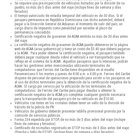
Se requiere una pre-inspección de vehículos hurtados por la división de su
pueblo, no más de 5 días antes del viaje (incluye fines de semana y días
feriados).
El tiempo autorizado de estadía temporal del vehículo es de 30 días. Si el
pasajero permanece en República Dominicana con dicho automóvil, deberá
pagar a la Dirección General de Aduanas al momento de salir del país, un
cargo diario de impuesto como penalidad por exceder el plazo de
permanencia concedido.
Certificación negativa de gravamen de ACAA emitida no más de 30 días antes
del viaje.
La certificación negativa de gravamen de ACAA puede obtenerse en la página
web de ACAA (acaa.gobierno.pr) y tiene un costo de $3.40 que deberá pagarse
a la ACAA. Para poder obtener la certificación negativa, el pasajero también
deberá pagar cualquier deuda sobre el vehículo a ser transportado que se
refleje en el sistema de la ACAA. Aquellos pasajeros que lo interesen, podrán
hacer las gestiones antes mencionadas utilizando terminales de
computadoras que Ferries del Caribe tiene disponibles en el muelle
Panamericano II los martes y jueves de 8:00 a.m. a 4:00 p.m. Ferries del Caribe
dispone de personal de operaciones preparado para asistir a los pasajeros en
el uso de dichos terminales para la obtención de la certificación negativa de la
ACAA. El cargo por servicio por la utilización de los terminales de
computadoras de Ferries del Caribe para pagar deudas u obtener la
certificación negativa de la ACAA y/o completar cualquier gestión necesaria
para la transportación del pasajero y/o de su vehículo es de $10.00.
Vehículos con tintes en los cristales deben tener un sello de la división de
tránsito de la policía de PR.
Vehículos de gobierno deberán presentar tablilla provisional provista por la
comisión de servicios públicos.
Forma 234 expedida por DTOP, de no más de 3 días antes del viaje (incluye
fines de semana y feriados).
Certificado de no-multas registrado en DTOP no más de 3 días antes del viaje
(Ponche y Sello de DTOP), (incluye fines de semana y días feriados).