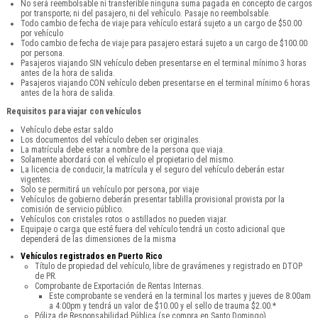
No será reembolsable ni transferible ninguna suma pagada en concepto de cargos
por transporte; ni del pasajero, ni del vehículo. Pasaje no reembolsable.
Todo cambio de fecha de viaje para vehículo estará sujeto a un cargo de $50.00
por vehículo
Todo cambio de fecha de viaje para pasajero estará sujeto a un cargo de $100.00
por persona.
Pasajeros viajando SIN vehículo deben presentarse en el terminal mínimo 3 horas
antes de la hora de salida.
Pasajeros viajando CON vehículo deben presentarse en el terminal mínimo 6 horas
antes de la hora de salida.
Requisitos para viajar con vehículos
Vehículo debe estar saldo
Los documentos del vehículo deben ser originales.
La matrícula debe estar a nombre de la persona que viaja.
Solamente abordará con el vehículo el propietario del mismo.
La licencia de conducir, la matrícula y el seguro del vehículo deberán estar
vigentes.
Solo se permitirá un vehículo por persona, por viaje
Vehículos de gobierno deberán presentar tablilla provisional provista por la
comisión de servicio público.
Vehículos con cristales rotos o astillados no pueden viajar.
Equipaje o carga que esté fuera del vehículo tendrá un costo adicional que
dependerá de las dimensiones de la misma
Vehículos registrados en Puerto Rico
Título de propiedad del vehículo, libre de gravámenes y registrado en DTOP
de PR.
Comprobante de Exportación de Rentas Internas.
Este comprobante se venderá en la terminal los martes y jueves de 8:00am
a 4:00pm y tendrá un valor de $10.00 y el sello de trauma $2.00.*
Póliza de Responsabilidad Pública (se compra en Santo Domingo).