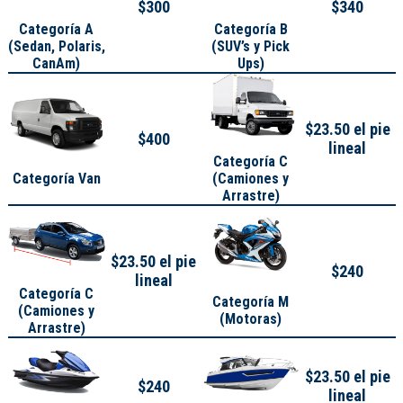
$300
$340
Categoría A
Categoría B
(
Sedan, Polaris,
(SUV’s y Pick
CanAm
)
Ups)
$23.50 el pie
$400
lineal
Categoría C
Categoría Van
(Camiones y
Arrastre)
$23.50 el pie
$240
lineal
Categoría C
Categoría M
(Camiones y
(Motoras)
Arrastre)
$23.50 el pie
$240
lineal