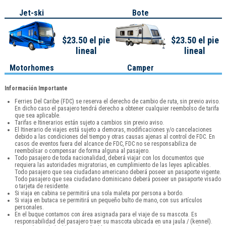
Jet-ski
Bote
$23.50 el pie
$23.50 el pie
lineal
lineal
Motorhomes
Camper
Información Importante
Ferries Del Caribe (FDC) se reserva el derecho de cambio de ruta, sin previo aviso.
En dicho caso el pasajero tendrá derecho a obtener cualquier reembolso de tarifa
que sea aplicable.
Tarifas e Itinerarios están sujeto a cambios sin previo aviso.
El Itinerario de viajes está sujeto a demoras, modificaciones y/o cancelaciones
debido a las condiciones del tiempo y otras causas ajenas al control de FDC. En
casos de eventos fuera del alcance de FDC, FDC no se responsabiliza de
reembolsar o compensar de forma alguna al pasajero.
Todo pasajero de toda nacionalidad, deberá viajar con los documentos que
requiera las autoridades migratorias, en cumplimiento de las leyes aplicables.
Todo pasajero que sea ciudadano americano deberá poseer un pasaporte vigente.
Todo pasajero que sea ciudadano dominicano deberá poseer un pasaporte visado
o tarjeta de residente.
Si viaja en cabina se permitirá una sola maleta por persona a bordo.
Si viaja en butaca se permitirá un pequeño bulto de mano, con sus artículos
personales.
En el buque contamos con área asignada para el viaje de su mascota. Es
responsabilidad del pasajero traer su mascota ubicada en una jaula / (kennel).