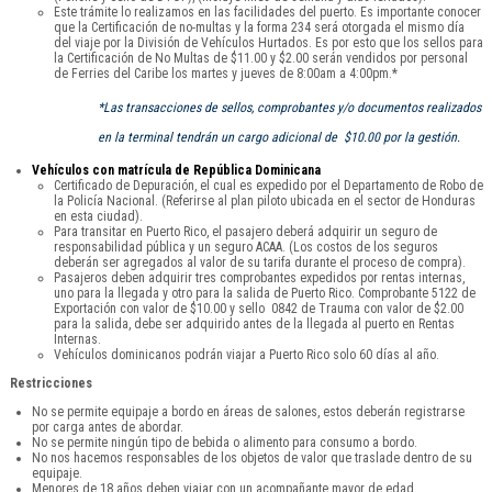
Este trámite lo realizamos en las facilidades del puerto. Es importante conocer
que la Certificación de no-multas y la forma 234 será otorgada el mismo día
del viaje por la División de Vehículos Hurtados. Es por esto que los sellos para
la Certificación de No Multas de $11.00 y $2.00 serán vendidos por personal
de Ferries del Caribe los martes y jueves de 8:00am a 4:00pm.*
*Las transacciones de sellos, comprobantes y/o documentos realizados
en la terminal tendrán un cargo adicional de $10.00 por la gestión.
Vehículos con matrícula de República Dominicana
Certificado de Depuración, el cual es expedido por el Departamento de Robo de
la Policía Nacional. (Referirse al plan piloto ubicada en el sector de Honduras
en esta ciudad).
Para transitar en Puerto Rico, el pasajero deberá adquirir un seguro de
responsabilidad pública y un seguro ACAA. (Los costos de los seguros
deberán ser agregados al valor de su tarifa durante el proceso de compra).
Pasajeros deben adquirir tres comprobantes expedidos por rentas internas,
uno para la llegada y otro para la salida de Puerto Rico. Comprobante 5122 de
Exportación con valor de $10.00 y sello 0842 de Trauma con valor de $2.00
para la salida, debe ser adquirido antes de la llegada al puerto en Rentas
Internas.
Vehículos dominicanos podrán viajar a Puerto Rico solo 60 días al año.
Restricciones
No se permite equipaje a bordo en áreas de salones, estos deberán registrarse
por carga antes de abordar.
No se permite ningún tipo de bebida o alimento para consumo a bordo.
No nos hacemos responsables de los objetos de valor que traslade dentro de su
equipaje.
Menores de 18 años deben viajar con un acompañante mayor de edad.