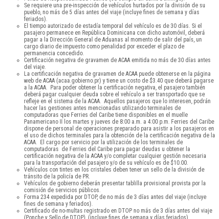
Se requiere una pre-inspección de vehículos hurtados por la división de su
pueblo, no más de 5 días antes del viaje (incluye fines de semana y días
feriados).
El tiempo autorizado de estadía temporal del vehículo es de 30 días. Si el
pasajero permanece en República Dominicana con dicho automóvil, deberá
pagar a la Dirección General de Aduanas al momento de salir del país, un
cargo diario de impuesto como penalidad por exceder el plazo de
permanencia concedido.
Certificación negativa de gravamen de ACAA emitida no más de 30 días antes
del viaje.
La certificación negativa de gravamen de ACAA puede obtenerse en la página
web de ACAA (acaa.gobierno.pr) y tiene un costo de $3.40 que deberá pagarse
a la ACAA. Para poder obtener la certificación negativa, el pasajero también
deberá pagar cualquier deuda sobre el vehículo a ser transportado que se
refleje en el sistema de la ACAA. Aquellos pasajeros que lo interesen, podrán
hacer las gestiones antes mencionadas utilizando terminales de
computadoras que Ferries del Caribe tiene disponibles en el muelle
Panamericano II los martes y jueves de 8:00 a.m. a 4:00 p.m. Ferries del Caribe
dispone de personal de operaciones preparado para asistir a los pasajeros en
el uso de dichos terminales para la obtención de la certificación negativa de la
ACAA. El cargo por servicio por la utilización de los terminales de
computadoras de Ferries del Caribe para pagar deudas u obtener la
certificación negativa de la ACAA y/o completar cualquier gestión necesaria
para la transportación del pasajero y/o de su vehículo es de $10.00.
Vehículos con tintes en los cristales deben tener un sello de la división de
tránsito de la policía de PR.
Vehículos de gobierno deberán presentar tablilla provisional provista por la
comisión de servicios públicos.
Forma 234 expedida por DTOP, de no más de 3 días antes del viaje (incluye
fines de semana y feriados).
Certificado de no-multas registrado en DTOP no más de 3 días antes del viaje
(Ponche y Sello de DTOP), (incluye fines de semana y días feriados).