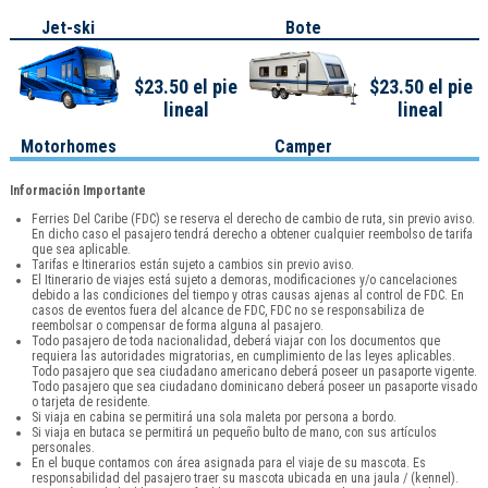
Jet-ski
Bote
$23.50 el pie
$23.50 el pie
lineal
lineal
Motorhomes
Camper
Información Importante
Ferries Del Caribe (FDC) se reserva el derecho de cambio de ruta, sin previo aviso.
En dicho caso el pasajero tendrá derecho a obtener cualquier reembolso de tarifa
que sea aplicable.
Tarifas e Itinerarios están sujeto a cambios sin previo aviso.
El Itinerario de viajes está sujeto a demoras, modificaciones y/o cancelaciones
debido a las condiciones del tiempo y otras causas ajenas al control de FDC. En
casos de eventos fuera del alcance de FDC, FDC no se responsabiliza de
reembolsar o compensar de forma alguna al pasajero.
Todo pasajero de toda nacionalidad, deberá viajar con los documentos que
requiera las autoridades migratorias, en cumplimiento de las leyes aplicables.
Todo pasajero que sea ciudadano americano deberá poseer un pasaporte vigente.
Todo pasajero que sea ciudadano dominicano deberá poseer un pasaporte visado
o tarjeta de residente.
Si viaja en cabina se permitirá una sola maleta por persona a bordo.
Si viaja en butaca se permitirá un pequeño bulto de mano, con sus artículos
personales.
En el buque contamos con área asignada para el viaje de su mascota. Es
responsabilidad del pasajero traer su mascota ubicada en una jaula / (kennel).