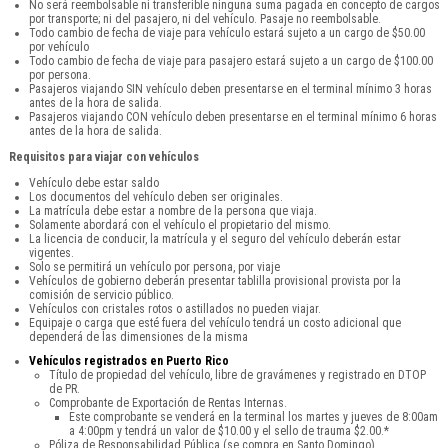
No será reembolsable ni transferible ninguna suma pagada en concepto de cargos
por transporte; ni del pasajero, ni del vehículo. Pasaje no reembolsable.
Todo cambio de fecha de viaje para vehículo estará sujeto a un cargo de $50.00
por vehículo
Todo cambio de fecha de viaje para pasajero estará sujeto a un cargo de $100.00
por persona.
Pasajeros viajando SIN vehículo deben presentarse en el terminal mínimo 3 horas
antes de la hora de salida.
Pasajeros viajando CON vehículo deben presentarse en el terminal mínimo 6 horas
antes de la hora de salida.
Requisitos para viajar con vehículos
Vehículo debe estar saldo
Los documentos del vehículo deben ser originales.
La matrícula debe estar a nombre de la persona que viaja.
Solamente abordará con el vehículo el propietario del mismo.
La licencia de conducir, la matrícula y el seguro del vehículo deberán estar
vigentes.
Solo se permitirá un vehículo por persona, por viaje
Vehículos de gobierno deberán presentar tablilla provisional provista por la
comisión de servicio público.
Vehículos con cristales rotos o astillados no pueden viajar.
Equipaje o carga que esté fuera del vehículo tendrá un costo adicional que
dependerá de las dimensiones de la misma
Vehículos registrados en Puerto Rico
Título de propiedad del vehículo, libre de gravámenes y registrado en DTOP
de PR.
Comprobante de Exportación de Rentas Internas.
Este comprobante se venderá en la terminal los martes y jueves de 8:00am
a 4:00pm y tendrá un valor de $10.00 y el sello de trauma $2.00.*
Póliza de Responsabilidad Pública (se compra en Santo Domingo).