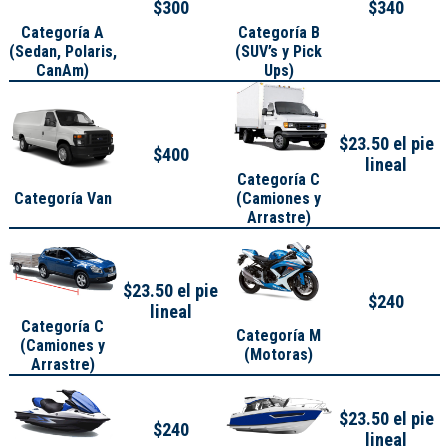
$300
$340
Categoría A
Categoría B
(
Sedan, Polaris,
(SUV’s y Pick
CanAm
)
Ups)
$23.50 el pie
$400
lineal
Categoría C
Categoría Van
(Camiones y
Arrastre)
$23.50 el pie
$240
lineal
Categoría C
Categoría M
(Camiones y
(Motoras)
Arrastre)
$23.50 el pie
$240
lineal