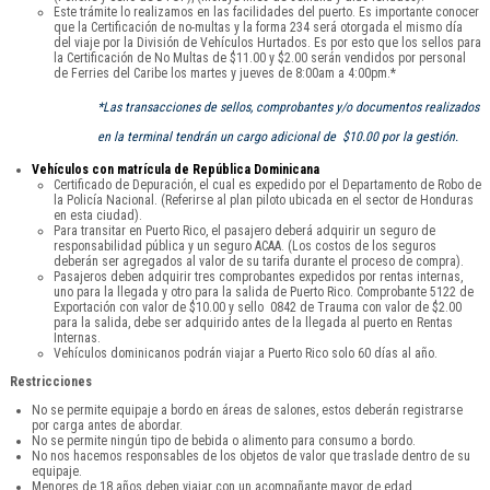
Este trámite lo realizamos en las facilidades del puerto. Es importante conocer
que la Certificación de no-multas y la forma 234 será otorgada el mismo día
del viaje por la División de Vehículos Hurtados. Es por esto que los sellos para
la Certificación de No Multas de $11.00 y $2.00 serán vendidos por personal
de Ferries del Caribe los martes y jueves de 8:00am a 4:00pm.*
*Las transacciones de sellos, comprobantes y/o documentos realizados
en la terminal tendrán un cargo adicional de $10.00 por la gestión.
Vehículos con matrícula de República Dominicana
Certificado de Depuración, el cual es expedido por el Departamento de Robo de
la Policía Nacional. (Referirse al plan piloto ubicada en el sector de Honduras
en esta ciudad).
Para transitar en Puerto Rico, el pasajero deberá adquirir un seguro de
responsabilidad pública y un seguro ACAA. (Los costos de los seguros
deberán ser agregados al valor de su tarifa durante el proceso de compra).
Pasajeros deben adquirir tres comprobantes expedidos por rentas internas,
uno para la llegada y otro para la salida de Puerto Rico. Comprobante 5122 de
Exportación con valor de $10.00 y sello 0842 de Trauma con valor de $2.00
para la salida, debe ser adquirido antes de la llegada al puerto en Rentas
Internas.
Vehículos dominicanos podrán viajar a Puerto Rico solo 60 días al año.
Restricciones
No se permite equipaje a bordo en áreas de salones, estos deberán registrarse
por carga antes de abordar.
No se permite ningún tipo de bebida o alimento para consumo a bordo.
No nos hacemos responsables de los objetos de valor que traslade dentro de su
equipaje.
Menores de 18 años deben viajar con un acompañante mayor de edad.