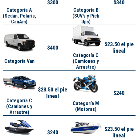
$300
$340
Categoría A
Categoría B
(
Sedan, Polaris,
(SUV’s y Pick
CanAm
)
Ups)
$23.50 el pie
$400
lineal
Categoría C
Categoría Van
(Camiones y
Arrastre)
$23.50 el pie
$240
lineal
Categoría C
Categoría M
(Camiones y
(Motoras)
Arrastre)
$23.50 el pie
$240
lineal