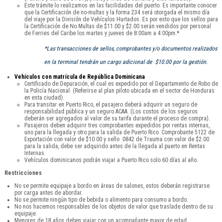
Este trámite lo realizamos en las facilidades del puerto. Es importante conocer
que la Certificación de no-multas y la forma 234 será otorgada el mismo día
del viaje por la División de Vehículos Hurtados. Es por esto que los sellos para
la Certificación de No Multas de $11.00 y $2.00 serán vendidos por personal
de Ferries del Caribe los martes y jueves de 8:00am a 4:00pm.*
*Las transacciones de sellos, comprobantes y/o documentos realizados
en la terminal tendrán un cargo adicional de $10.00 por la gestión.
Vehículos con matrícula de República Dominicana
Certificado de Depuración, el cual es expedido por el Departamento de Robo de
la Policía Nacional. (Referirse al plan piloto ubicada en el sector de Honduras
en esta ciudad).
Para transitar en Puerto Rico, el pasajero deberá adquirir un seguro de
responsabilidad pública y un seguro ACAA. (Los costos de los seguros
deberán ser agregados al valor de su tarifa durante el proceso de compra).
Pasajeros deben adquirir tres comprobantes expedidos por rentas internas,
uno para la llegada y otro para la salida de Puerto Rico. Comprobante 5122 de
Exportación con valor de $10.00 y sello 0842 de Trauma con valor de $2.00
para la salida, debe ser adquirido antes de la llegada al puerto en Rentas
Internas.
Vehículos dominicanos podrán viajar a Puerto Rico solo 60 días al año.
Restricciones
No se permite equipaje a bordo en áreas de salones, estos deberán registrarse
por carga antes de abordar.
No se permite ningún tipo de bebida o alimento para consumo a bordo.
No nos hacemos responsables de los objetos de valor que traslade dentro de su
equipaje.
Menores de 18 años deben viajar con un acompañante mayor de edad.