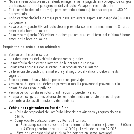
No será reembolsable ni transferible ninguna suma pagada en concepto de cargos
por transporte; ni del pasajero, ni del vehículo. Pasaje no reembolsable.
Todo cambio de fecha de viaje para vehículo estará sujeto a un cargo de $50.00
por vehículo
Todo cambio de fecha de viaje para pasajero estará sujeto a un cargo de $100.00
por persona.
Pasajeros viajando SIN vehículo deben presentarse en el terminal mínimo 3 horas
antes de la hora de salida.
Pasajeros viajando CON vehículo deben presentarse en el terminal mínimo 6 horas
antes de la hora de salida.
Requisitos para viajar con vehículos
Vehículo debe estar saldo
Los documentos del vehículo deben ser originales.
La matrícula debe estar a nombre de la persona que viaja.
Solamente abordará con el vehículo el propietario del mismo.
La licencia de conducir, la matrícula y el seguro del vehículo deberán estar
vigentes.
Solo se permitirá un vehículo por persona, por viaje
Vehículos de gobierno deberán presentar tablilla provisional provista por la
comisión de servicio público.
Vehículos con cristales rotos o astillados no pueden viajar.
Equipaje o carga que esté fuera del vehículo tendrá un costo adicional que
dependerá de las dimensiones de la misma
Vehículos registrados en Puerto Rico
Título de propiedad del vehículo, libre de gravámenes y registrado en DTOP
de PR.
Comprobante de Exportación de Rentas Internas.
Este comprobante se venderá en la terminal los martes y jueves de 8:00am
a 4:00pm y tendrá un valor de $10.00 y el sello de trauma $2.00.*
Póliza de Responsabilidad Pública (se compra en Santo Domingo).