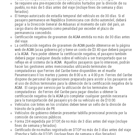
Se requiere una pre-inspección de vehículos hurtados por la división de su
pueblo, no más de 5 días antes del viaje (incluye fines de semana y días
feriados).
El tiempo autorizado de estadía temporal del vehículo es de 30 días. Si el
pasajero permanece en República Dominicana con dicho automóvil, deberá
pagar a la Dirección General de Aduanas al momento de salir del país, un
cargo diario de impuesto como penalidad por exceder el plazo de
permanencia concedido.
Certificación negativa de gravamen de ACAA emitida no más de 30 días antes
del viaje.
La certificación negativa de gravamen de ACAA puede obtenerse en la página
web de ACAA (acaa.gobierno.pr) y tiene un costo de $3.40 que deberá pagarse
a la ACAA. Para poder obtener la certificación negativa, el pasajero también
deberá pagar cualquier deuda sobre el vehículo a ser transportado que se
refleje en el sistema de la ACAA. Aquellos pasajeros que lo interesen, podrán
hacer las gestiones antes mencionadas utilizando terminales de
computadoras que Ferries del Caribe tiene disponibles en el muelle
Panamericano II los martes y jueves de 8:00 a.m. a 4:00 p.m. Ferries del Caribe
dispone de personal de operaciones preparado para asistir a los pasajeros en
el uso de dichos terminales para la obtención de la certificación negativa de la
ACAA. El cargo por servicio por la utilización de los terminales de
computadoras de Ferries del Caribe para pagar deudas u obtener la
certificación negativa de la ACAA y/o completar cualquier gestión necesaria
para la transportación del pasajero y/o de su vehículo es de $10.00.
Vehículos con tintes en los cristales deben tener un sello de la división de
tránsito de la policía de PR.
Vehículos de gobierno deberán presentar tablilla provisional provista por la
comisión de servicios públicos.
Forma 234 expedida por DTOP, de no más de 3 días antes del viaje (incluye
fines de semana y feriados).
Certificado de no-multas registrado en DTOP no más de 3 días antes del viaje
(Ponche y Sello de DTOP), (incluye fines de semana y días feriados).