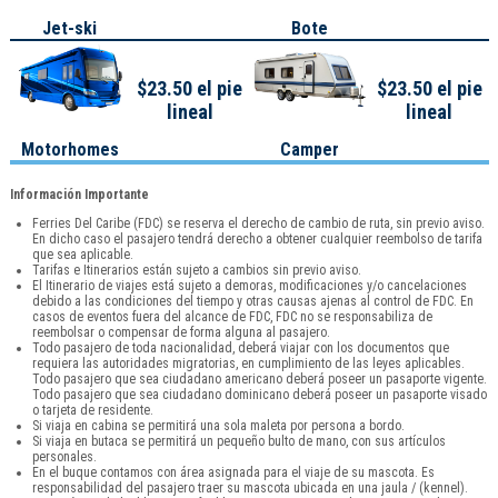
Jet-ski
Bote
$23.50 el pie
$23.50 el pie
lineal
lineal
Motorhomes
Camper
Información Importante
Ferries Del Caribe (FDC) se reserva el derecho de cambio de ruta, sin previo aviso.
En dicho caso el pasajero tendrá derecho a obtener cualquier reembolso de tarifa
que sea aplicable.
Tarifas e Itinerarios están sujeto a cambios sin previo aviso.
El Itinerario de viajes está sujeto a demoras, modificaciones y/o cancelaciones
debido a las condiciones del tiempo y otras causas ajenas al control de FDC. En
casos de eventos fuera del alcance de FDC, FDC no se responsabiliza de
reembolsar o compensar de forma alguna al pasajero.
Todo pasajero de toda nacionalidad, deberá viajar con los documentos que
requiera las autoridades migratorias, en cumplimiento de las leyes aplicables.
Todo pasajero que sea ciudadano americano deberá poseer un pasaporte vigente.
Todo pasajero que sea ciudadano dominicano deberá poseer un pasaporte visado
o tarjeta de residente.
Si viaja en cabina se permitirá una sola maleta por persona a bordo.
Si viaja en butaca se permitirá un pequeño bulto de mano, con sus artículos
personales.
En el buque contamos con área asignada para el viaje de su mascota. Es
responsabilidad del pasajero traer su mascota ubicada en una jaula / (kennel).