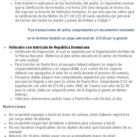
Este trámite lo realizamos en las facilidades del puerto. Es importante conocer
que la Certificación de no-multas y la forma 234 será otorgada el mismo día
del viaje por la División de Vehículos Hurtados. Es por esto que los sellos para
la Certificación de No Multas de $11.00 y $2.00 serán vendidos por personal
de Ferries del Caribe los martes y jueves de 8:00am a 4:00pm.*
*Las transacciones de sellos, comprobantes y/o documentos realizados
en la terminal tendrán un cargo adicional de $10.00 por la gestión.
Vehículos con matrícula de República Dominicana
Certificado de Depuración, el cual es expedido por el Departamento de Robo de
la Policía Nacional. (Referirse al plan piloto ubicada en el sector de Honduras
en esta ciudad).
Para transitar en Puerto Rico, el pasajero deberá adquirir un seguro de
responsabilidad pública y un seguro ACAA. (Los costos de los seguros
deberán ser agregados al valor de su tarifa durante el proceso de compra).
Pasajeros deben adquirir tres comprobantes expedidos por rentas internas,
uno para la llegada y otro para la salida de Puerto Rico. Comprobante 5122 de
Exportación con valor de $10.00 y sello 0842 de Trauma con valor de $2.00
para la salida, debe ser adquirido antes de la llegada al puerto en Rentas
Internas.
Vehículos dominicanos podrán viajar a Puerto Rico solo 60 días al año.
Restricciones
No se permite equipaje a bordo en áreas de salones, estos deberán registrarse
por carga antes de abordar.
No se permite ningún tipo de bebida o alimento para consumo a bordo.
No nos hacemos responsables de los objetos de valor que traslade dentro de su
equipaje.
Menores de 18 años deben viajar con un acompañante mayor de edad.