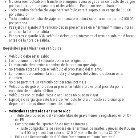
No será reembolsable ni transferible ninguna suma pagada en concepto de cargos
por transporte; ni del pasajero, ni del vehículo. Pasaje no reembolsable.
Todo cambio de fecha de viaje para vehículo estará sujeto a un cargo de $50.00
por vehículo
Todo cambio de fecha de viaje para pasajero estará sujeto a un cargo de $100.00
por persona.
Pasajeros viajando SIN vehículo deben presentarse en el terminal mínimo 3 horas
antes de la hora de salida.
Pasajeros viajando CON vehículo deben presentarse en el terminal mínimo 6 horas
antes de la hora de salida.
Requisitos para viajar con vehículos
Vehículo debe estar saldo
Los documentos del vehículo deben ser originales.
La matrícula debe estar a nombre de la persona que viaja.
Solamente abordará con el vehículo el propietario del mismo.
La licencia de conducir, la matrícula y el seguro del vehículo deberán estar
vigentes.
Solo se permitirá un vehículo por persona, por viaje
Vehículos de gobierno deberán presentar tablilla provisional provista por la
comisión de servicio público.
Vehículos con cristales rotos o astillados no pueden viajar.
Equipaje o carga que esté fuera del vehículo tendrá un costo adicional que
dependerá de las dimensiones de la misma
Vehículos registrados en Puerto Rico
Título de propiedad del vehículo, libre de gravámenes y registrado en DTOP
de PR.
Comprobante de Exportación de Rentas Internas.
Este comprobante se venderá en la terminal los martes y jueves de 8:00am
a 4:00pm y tendrá un valor de $10.00 y el sello de trauma $2.00.*
Póliza de Responsabilidad Pública (se compra en Santo Domingo).