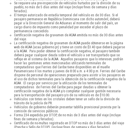
Se requiere una pre-inspección de vehículos hurtados por la división de su
pueblo, no más de 5 días antes del viaje (incluye fines de semana y días
feriados).
El tiempo autorizado de estadía temporal del vehículo es de 30 días. Si el
pasajero permanece en República Dominicana con dicho automóvil, deberá
pagar a la Dirección General de Aduanas al momento de salir del país, un
cargo diario de impuesto como penalidad por exceder el plazo de
permanencia concedido.
Certificación negativa de gravamen de ACAA emitida no más de 30 días antes
del viaje.
La certificación negativa de gravamen de ACAA puede obtenerse en la página
web de ACAA (acaa.gobierno.pr) y tiene un costo de $3.40 que deberá pagarse
a la ACAA. Para poder obtener la certificación negativa, el pasajero también
deberá pagar cualquier deuda sobre el vehículo a ser transportado que se
refleje en el sistema de la ACAA. Aquellos pasajeros que lo interesen, podrán
hacer las gestiones antes mencionadas utilizando terminales de
computadoras que Ferries del Caribe tiene disponibles en el muelle
Panamericano II los martes y jueves de 8:00 a.m. a 4:00 p.m. Ferries del Caribe
dispone de personal de operaciones preparado para asistir a los pasajeros en
el uso de dichos terminales para la obtención de la certificación negativa de la
ACAA. El cargo por servicio por la utilización de los terminales de
computadoras de Ferries del Caribe para pagar deudas u obtener la
certificación negativa de la ACAA y/o completar cualquier gestión necesaria
para la transportación del pasajero y/o de su vehículo es de $10.00.
Vehículos con tintes en los cristales deben tener un sello de la división de
tránsito de la policía de PR.
Vehículos de gobierno deberán presentar tablilla provisional provista por la
comisión de servicios públicos.
Forma 234 expedida por DTOP, de no más de 3 días antes del viaje (incluye
fines de semana y feriados).
Certificado de no-multas registrado en DTOP no más de 3 días antes del viaje
(Ponche y Sello de DTOP), (incluye fines de semana y días feriados).