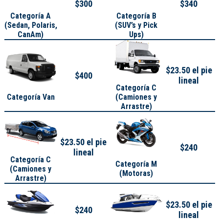
$300
$340
Categoría A
Categoría B
(
Sedan, Polaris,
(SUV’s y Pick
CanAm
)
Ups)
$23.50 el pie
$400
lineal
Categoría C
Categoría Van
(Camiones y
Arrastre)
$23.50 el pie
$240
lineal
Categoría C
Categoría M
(Camiones y
(Motoras)
Arrastre)
$23.50 el pie
$240
lineal