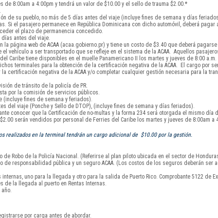
s de 8:00am a 4:00pm y tendrá un valor de $10.00 y el sello de trauma $2.00.*
.
ón de su pueblo, no más de 5 días antes del viaje (incluye fines de semana y días feriados
días. Si el pasajero permanece en República Dominicana con dicho automóvil, deberá pagar
exceder el plazo de permanencia concedido.
días antes del viaje.
 la página web de ACAA (acaa.gobierno.pr) y tiene un costo de $3.40 que deberá pagarse a
el vehículo a ser transportado que se refleje en el sistema de la ACAA. Aquellos pasajero
l Caribe tiene disponibles en el muelle Panamericano II los martes y jueves de 8:00 a.m. 
chos terminales para la obtención de la certificación negativa de la ACAA. El cargo por serv
 certificación negativa de la ACAA y/o completar cualquier gestión necesaria para la tran
isión de tránsito de la policía de PR.
sta por la comisión de servicios públicos.
 (incluye fines de semana y feriados).
s del viaje (Ponche y Sello de DTOP), (incluye fines de semana y días feriados).
tante conocer que la Certificación de no-multas y la forma 234 será otorgada el mismo día d
y $2.00 serán vendidos por personal de Ferries del Caribe los martes y jueves de 8:00am a 
 realizados en la terminal tendrán un cargo adicional de $10.00 por la gestión.
 de Robo de la Policía Nacional. (Referirse al plan piloto ubicada en el sector de Hondura
uro de responsabilidad pública y un seguro ACAA. (Los costos de los seguros deberán ser a
nternas, uno para la llegada y otro para la salida de Puerto Rico. Comprobante 5122 de Ex
s de la llegada al puerto en Rentas Internas.
 año.
gistrarse por carga antes de abordar.