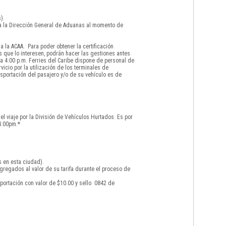
).
 a la Dirección General de Aduanas al momento de
 la ACAA. Para poder obtener la certificación
s que lo interesen, podrán hacer las gestiones antes
a 4:00 p.m. Ferries del Caribe dispone de personal de
icio por la utilización de los terminales de
sportación del pasajero y/o de su vehículo es de
el viaje por la División de Vehículos Hurtados. Es por
4:00pm.*
s en esta ciudad).
gregados al valor de su tarifa durante el proceso de
portación con valor de $10.00 y sello 0842 de