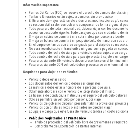
Información Importante
Ferries Del Caribe (FDC) se reserva el derecho de cambio de ruta, sin
Tarifas e Itinerarios están sujeto a cambios sin previo aviso.
El Itinerario de viajes está sujeto a demoras, modificaciones y/o can
se responsabiliza de reembolsar o compensar de forma alguna al pas
Todo pasajero de toda nacionalidad, deberá viajar con los documento
poseer un pasaporte vigente. Todo pasajero que sea ciudadano domini
Si viaja en cabina se permitirá una sola maleta por persona a bordo.
Si viaja en butaca se permitirá un pequeño bulto de mano, con sus art
En el buque contamos con área asignada para el viaje de su mascota. 
No será reembolsable ni transferible ninguna suma pagada en concepto
Todo cambio de fecha de viaje para vehículo estará sujeto a un cargo
Todo cambio de fecha de viaje para pasajero estará sujeto a un cargo
Pasajeros viajando SIN vehículo deben presentarse en el terminal mín
Pasajeros viajando CON vehículo deben presentarse en el terminal mín
Requisitos para viajar con vehículos
Vehículo debe estar saldo
Los documentos del vehículo deben ser originales.
La matrícula debe estar a nombre de la persona que viaja.
Solamente abordará con el vehículo el propietario del mismo.
La licencia de conducir, la matrícula y el seguro del vehículo deberán 
Solo se permitirá un vehículo por persona, por viaje
Vehículos de gobierno deberán presentar tablilla provisional provista 
Vehículos con cristales rotos o astillados no pueden viajar.
Equipaje o carga que esté fuera del vehículo tendrá un costo adicio
Vehículos registrados en Puerto Rico
Título de propiedad del vehículo, libre de gravámenes y registra
Comprobante de Exportación de Rentas Internas.