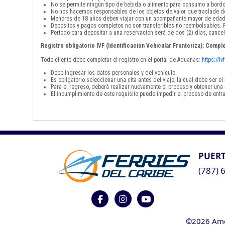
No se permite ningún tipo de bebida o alimento para consumo a bordo
No nos hacemos responsables de los objetos de valor que traslade de
Menores de 18 años deben viajar con un acompañante mayor de edad
Depósitos y pagos completos no son transferibles no reembolsables. P
Periodo para depositar a una reservación será de dos (2) días, cancel
Registro obligatorio IVF (Identificación Vehicular Fronteriza): Comple
Todo cliente debe completar el registro en el portal de Aduanas:
https://i
Debe ingresar los datos personales y del vehículo.
Es obligatorio seleccionar una cita antes del viaje, la cual debe ser 
Para el regreso, deberá realizar nuevamente el proceso y obtener una 
El incumplimiento de este requisito puede impedir el proceso de entra
PUERT
(787) 
©2026 Ameri