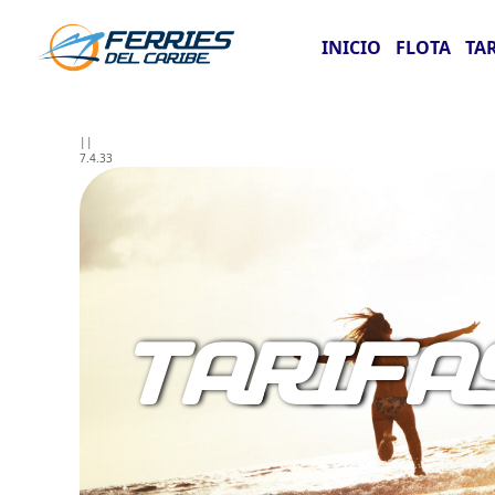
INICIO
FLOTA
TA
||
7.4.33
TARIFA