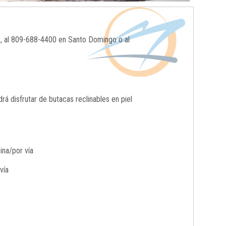
o, al 809-688-4400 en Santo Domingo o al
 disfrutar de butacas reclinables en piel
ina/por vía
vía