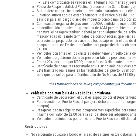
Este comprobante se venderá en la terminal los martes y jueve
Póliza de Responsabilidad Pública (se compra en Santo Domingo)
Se requiere una pre-inspección de vehículos hurtados por la divisi
El tiempo autorizado de estadía temporal del vehículo es de 30 
salir del país, un cargo diario de impuesto como penalidad por 
Certificación negativa de gravamen de ACAA emitida no más de 30 
La certificación negativa de gravamen de ACAA puede obtenerse en
negativa, el pasajero también deberá pagar cualquier deuda sobre 
mencionadas utilizando terminales de computadoras que Ferries de
operaciones preparado para asistir a los pasajeros en el uso de di
computadoras de Ferries del Caribe para pagar deudas u obtener la
$10.00.
Vehículos con tintes en los cristales deben tener un sello de la div
Vehículos de gobierno deberán presentar tablilla provisional provi
Forma 234 expedida por DTOP, de no más de 3 días antes del viaje
Certificado de no-multas registrado en DTOP no más de 3 días ante
Este trámite lo realizamos en las facilidades del puerto. Es impor
esto que los sellos para la Certificación de No Multas de $11.00 
*Las transacciones de sellos, comprobantes y/o documentos
Vehículos con matrícula de República Dominicana
Certificado de Depuración, el cual es expedido por el Departamento
Para transitar en Puerto Rico, el pasajero deberá adquirir un seg
compra).
Pasajeros deben adquirir tres comprobantes expedidos por rentas i
Trauma con valor de $2.00 para la salida, debe ser adquirido ante
Vehículos dominicanos podrán viajar a Puerto Rico solo 60 días al
Restricciones
No se permite equipaje a bordo en áreas de salones, estos deberán re