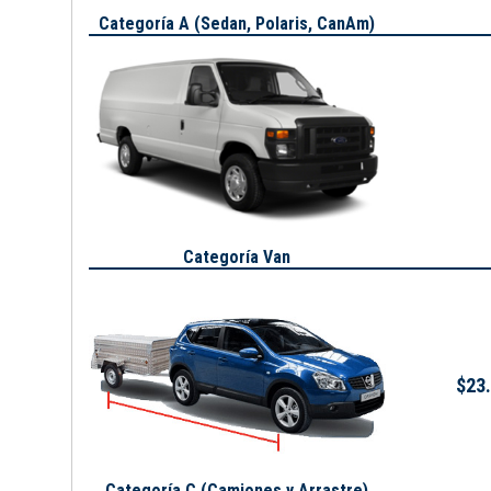
Categoría A (
Sedan, Polaris, CanAm
)
Categoría Van
$23.
Categoría C (Camiones y Arrastre)