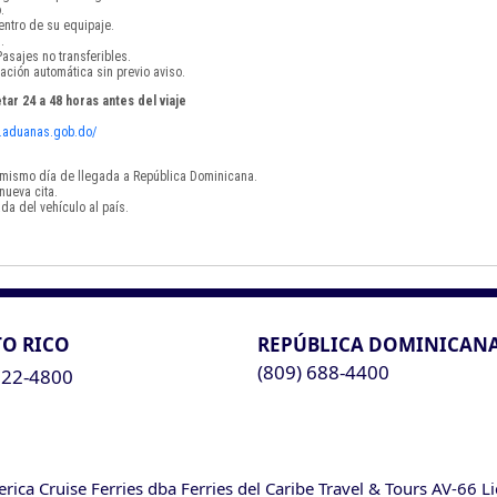
.
ntro de su equipaje.
.
asajes no transferibles.
ación automática sin previo aviso.
tar 24 a 48 horas antes del viaje
vf.aduanas.gob.do/
el mismo día de llegada a República Dominicana.
nueva cita.
da del vehículo al país.
O RICO
REPÚBLICA DOMINICAN
(809) 688-4400
622-4800
ca Cruise Ferries dba Ferries del Caribe Travel & Tours AV-66 L