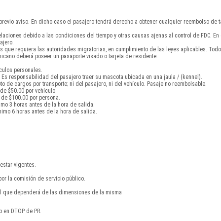
 previo aviso. En dicho caso el pasajero tendrá derecho a obtener cualquier reembolso de ta
celaciones debido a las condiciones del tiempo y otras causas ajenas al control de FDC. E
ajero.
s que requiera las autoridades migratorias, en cumplimiento de las leyes aplicables. To
cano deberá poseer un pasaporte visado o tarjeta de residente.
ículos personales.
Es responsabilidad del pasajero traer su mascota ubicada en una jaula / (kennel).
 de cargos por transporte; ni del pasajero, ni del vehículo. Pasaje no reembolsable.
 de $50.00 por vehículo
 de $100.00 por persona.
imo 3 horas antes de la hora de salida.
imo 6 horas antes de la hora de salida.
estar vigentes.
por la comisión de servicio público.
nal que dependerá de las dimensiones de la misma
do en DTOP de PR.