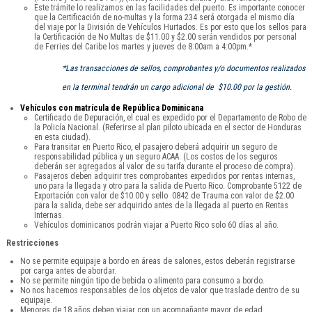
Este trámite lo realizamos en las facilidades del puerto. Es importante conocer
que la Certificación de no-multas y la forma 234 será otorgada el mismo día
del viaje por la División de Vehículos Hurtados. Es por esto que los sellos para
la Certificación de No Multas de $11.00 y $2.00 serán vendidos por personal
de Ferries del Caribe los martes y jueves de 8:00am a 4:00pm.*
*Las transacciones de sellos, comprobantes y/o documentos realizados
en la terminal tendrán un cargo adicional de $10.00 por la gestión.
Vehículos con matrícula de República Dominicana
Certificado de Depuración, el cual es expedido por el Departamento de Robo de
la Policía Nacional. (Referirse al plan piloto ubicada en el sector de Honduras
en esta ciudad).
Para transitar en Puerto Rico, el pasajero deberá adquirir un seguro de
responsabilidad pública y un seguro ACAA. (Los costos de los seguros
deberán ser agregados al valor de su tarifa durante el proceso de compra).
Pasajeros deben adquirir tres comprobantes expedidos por rentas internas,
uno para la llegada y otro para la salida de Puerto Rico. Comprobante 5122 de
Exportación con valor de $10.00 y sello 0842 de Trauma con valor de $2.00
para la salida, debe ser adquirido antes de la llegada al puerto en Rentas
Internas.
Vehículos dominicanos podrán viajar a Puerto Rico solo 60 días al año.
Restricciones
No se permite equipaje a bordo en áreas de salones, estos deberán registrarse
por carga antes de abordar.
No se permite ningún tipo de bebida o alimento para consumo a bordo.
No nos hacemos responsables de los objetos de valor que traslade dentro de su
equipaje.
Menores de 18 años deben viajar con un acompañante mayor de edad.