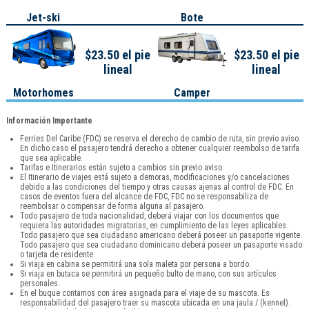
Jet-ski
Bote
$23.50 el pie
$23.50 el pie
lineal
lineal
Motorhomes
Camper
Información Importante
Ferries Del Caribe (FDC) se reserva el derecho de cambio de ruta, sin previo aviso.
En dicho caso el pasajero tendrá derecho a obtener cualquier reembolso de tarifa
que sea aplicable.
Tarifas e Itinerarios están sujeto a cambios sin previo aviso.
El Itinerario de viajes está sujeto a demoras, modificaciones y/o cancelaciones
debido a las condiciones del tiempo y otras causas ajenas al control de FDC. En
casos de eventos fuera del alcance de FDC, FDC no se responsabiliza de
reembolsar o compensar de forma alguna al pasajero.
Todo pasajero de toda nacionalidad, deberá viajar con los documentos que
requiera las autoridades migratorias, en cumplimiento de las leyes aplicables.
Todo pasajero que sea ciudadano americano deberá poseer un pasaporte vigente.
Todo pasajero que sea ciudadano dominicano deberá poseer un pasaporte visado
o tarjeta de residente.
Si viaja en cabina se permitirá una sola maleta por persona a bordo.
Si viaja en butaca se permitirá un pequeño bulto de mano, con sus artículos
personales.
En el buque contamos con área asignada para el viaje de su mascota. Es
responsabilidad del pasajero traer su mascota ubicada en una jaula / (kennel).