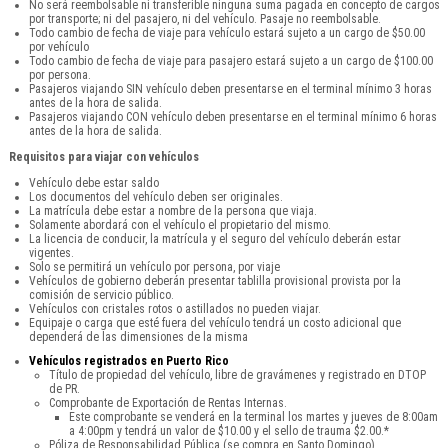
No será reembolsable ni transferible ninguna suma pagada en concepto de cargos
por transporte; ni del pasajero, ni del vehículo. Pasaje no reembolsable.
Todo cambio de fecha de viaje para vehículo estará sujeto a un cargo de $50.00
por vehículo
Todo cambio de fecha de viaje para pasajero estará sujeto a un cargo de $100.00
por persona.
Pasajeros viajando SIN vehículo deben presentarse en el terminal mínimo 3 horas
antes de la hora de salida.
Pasajeros viajando CON vehículo deben presentarse en el terminal mínimo 6 horas
antes de la hora de salida.
Requisitos para viajar con vehículos
Vehículo debe estar saldo
Los documentos del vehículo deben ser originales.
La matrícula debe estar a nombre de la persona que viaja.
Solamente abordará con el vehículo el propietario del mismo.
La licencia de conducir, la matrícula y el seguro del vehículo deberán estar
vigentes.
Solo se permitirá un vehículo por persona, por viaje
Vehículos de gobierno deberán presentar tablilla provisional provista por la
comisión de servicio público.
Vehículos con cristales rotos o astillados no pueden viajar.
Equipaje o carga que esté fuera del vehículo tendrá un costo adicional que
dependerá de las dimensiones de la misma
Vehículos registrados en Puerto Rico
Título de propiedad del vehículo, libre de gravámenes y registrado en DTOP
de PR.
Comprobante de Exportación de Rentas Internas.
Este comprobante se venderá en la terminal los martes y jueves de 8:00am
a 4:00pm y tendrá un valor de $10.00 y el sello de trauma $2.00.*
Póliza de Responsabilidad Pública (se compra en Santo Domingo).