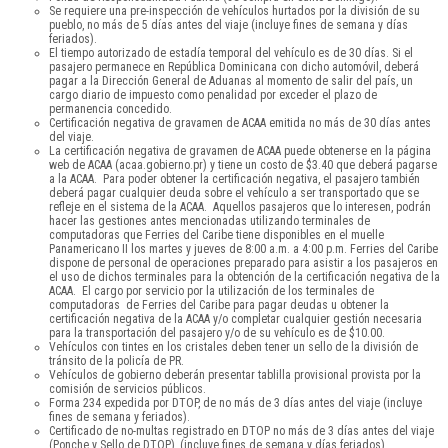
Se requiere una pre-inspección de vehículos hurtados por la división de su
pueblo, no más de 5 días antes del viaje (incluye fines de semana y días
feriados).
El tiempo autorizado de estadía temporal del vehículo es de 30 días. Si el
pasajero permanece en República Dominicana con dicho automóvil, deberá
pagar a la Dirección General de Aduanas al momento de salir del país, un
cargo diario de impuesto como penalidad por exceder el plazo de
permanencia concedido.
Certificación negativa de gravamen de ACAA emitida no más de 30 días antes
del viaje.
La certificación negativa de gravamen de ACAA puede obtenerse en la página
web de ACAA (acaa.gobierno.pr) y tiene un costo de $3.40 que deberá pagarse
a la ACAA. Para poder obtener la certificación negativa, el pasajero también
deberá pagar cualquier deuda sobre el vehículo a ser transportado que se
refleje en el sistema de la ACAA. Aquellos pasajeros que lo interesen, podrán
hacer las gestiones antes mencionadas utilizando terminales de
computadoras que Ferries del Caribe tiene disponibles en el muelle
Panamericano II los martes y jueves de 8:00 a.m. a 4:00 p.m. Ferries del Caribe
dispone de personal de operaciones preparado para asistir a los pasajeros en
el uso de dichos terminales para la obtención de la certificación negativa de la
ACAA. El cargo por servicio por la utilización de los terminales de
computadoras de Ferries del Caribe para pagar deudas u obtener la
certificación negativa de la ACAA y/o completar cualquier gestión necesaria
para la transportación del pasajero y/o de su vehículo es de $10.00.
Vehículos con tintes en los cristales deben tener un sello de la división de
tránsito de la policía de PR.
Vehículos de gobierno deberán presentar tablilla provisional provista por la
comisión de servicios públicos.
Forma 234 expedida por DTOP, de no más de 3 días antes del viaje (incluye
fines de semana y feriados).
Certificado de no-multas registrado en DTOP no más de 3 días antes del viaje
(Ponche y Sello de DTOP), (incluye fines de semana y días feriados).