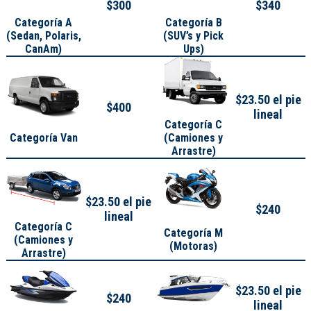
$300
$340
Categoría A
Categoría B
(
Sedan, Polaris,
(SUV’s y Pick
CanAm
)
Ups)
$23.50 el pie
$400
lineal
Categoría C
Categoría Van
(Camiones y
Arrastre)
$23.50 el pie
$240
lineal
Categoría C
Categoría M
(Camiones y
(Motoras)
Arrastre)
$23.50 el pie
$240
lineal