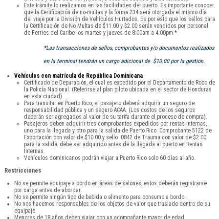
Este trámite lo realizamos en las facilidades del puerto. Es importante conocer
que la Certificación de no-multas y la forma 234 será otorgada el mismo día
del viaje por la División de Vehículos Hurtados. Es por esto que los sellos para
la Certificación de No Multas de $11.00 y $2.00 serán vendidos por personal
de Ferries del Caribe los martes y jueves de 8:00am a 4:00pm.*
*Las transacciones de sellos, comprobantes y/o documentos realizados
en la terminal tendrán un cargo adicional de $10.00 por la gestión.
Vehículos con matrícula de República Dominicana
Certificado de Depuración, el cual es expedido por el Departamento de Robo de
la Policía Nacional. (Referirse al plan piloto ubicada en el sector de Honduras
en esta ciudad).
Para transitar en Puerto Rico, el pasajero deberá adquirir un seguro de
responsabilidad pública y un seguro ACAA. (Los costos de los seguros
deberán ser agregados al valor de su tarifa durante el proceso de compra).
Pasajeros deben adquirir tres comprobantes expedidos por rentas internas,
uno para la llegada y otro para la salida de Puerto Rico. Comprobante 5122 de
Exportación con valor de $10.00 y sello 0842 de Trauma con valor de $2.00
para la salida, debe ser adquirido antes de la llegada al puerto en Rentas
Internas.
Vehículos dominicanos podrán viajar a Puerto Rico solo 60 días al año.
Restricciones
No se permite equipaje a bordo en áreas de salones, estos deberán registrarse
por carga antes de abordar.
No se permite ningún tipo de bebida o alimento para consumo a bordo.
No nos hacemos responsables de los objetos de valor que traslade dentro de su
equipaje.
Menores de 18 años deben viajar con un acompañante mayor de edad.