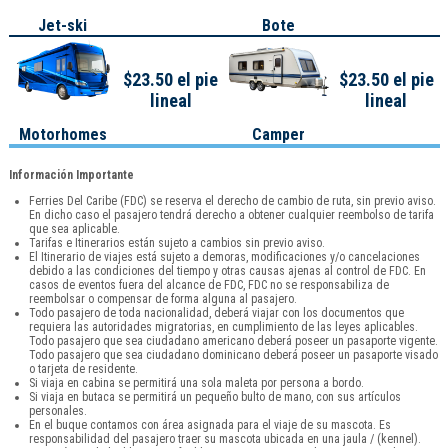
Jet-ski
Bote
$23.50 el pie
$23.50 el pie
lineal
lineal
Motorhomes
Camper
Información Importante
Ferries Del Caribe (FDC) se reserva el derecho de cambio de ruta, sin previo aviso.
En dicho caso el pasajero tendrá derecho a obtener cualquier reembolso de tarifa
que sea aplicable.
Tarifas e Itinerarios están sujeto a cambios sin previo aviso.
El Itinerario de viajes está sujeto a demoras, modificaciones y/o cancelaciones
debido a las condiciones del tiempo y otras causas ajenas al control de FDC. En
casos de eventos fuera del alcance de FDC, FDC no se responsabiliza de
reembolsar o compensar de forma alguna al pasajero.
Todo pasajero de toda nacionalidad, deberá viajar con los documentos que
requiera las autoridades migratorias, en cumplimiento de las leyes aplicables.
Todo pasajero que sea ciudadano americano deberá poseer un pasaporte vigente.
Todo pasajero que sea ciudadano dominicano deberá poseer un pasaporte visado
o tarjeta de residente.
Si viaja en cabina se permitirá una sola maleta por persona a bordo.
Si viaja en butaca se permitirá un pequeño bulto de mano, con sus artículos
personales.
En el buque contamos con área asignada para el viaje de su mascota. Es
responsabilidad del pasajero traer su mascota ubicada en una jaula / (kennel).