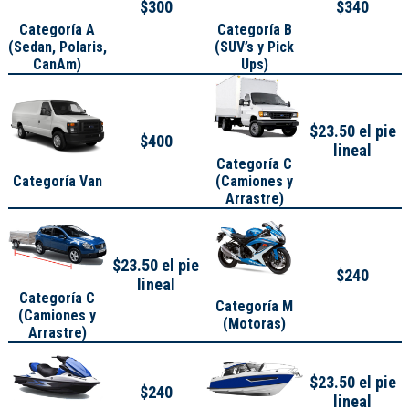
$300
$340
Categoría A
Categoría B
(
Sedan, Polaris,
(SUV’s y Pick
CanAm
)
Ups)
$23.50 el pie
$400
lineal
Categoría C
Categoría Van
(Camiones y
Arrastre)
$23.50 el pie
$240
lineal
Categoría C
Categoría M
(Camiones y
(Motoras)
Arrastre)
$23.50 el pie
$240
lineal