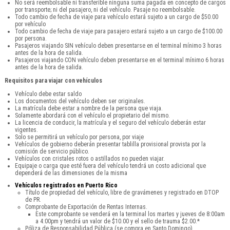
No será reembolsable ni transferible ninguna suma pagada en concepto de cargos
por transporte; ni del pasajero, ni del vehículo. Pasaje no reembolsable.
Todo cambio de fecha de viaje para vehículo estará sujeto a un cargo de $50.00
por vehículo
Todo cambio de fecha de viaje para pasajero estará sujeto a un cargo de $100.00
por persona.
Pasajeros viajando SIN vehículo deben presentarse en el terminal mínimo 3 horas
antes de la hora de salida.
Pasajeros viajando CON vehículo deben presentarse en el terminal mínimo 6 horas
antes de la hora de salida.
Requisitos para viajar con vehículos
Vehículo debe estar saldo
Los documentos del vehículo deben ser originales.
La matrícula debe estar a nombre de la persona que viaja.
Solamente abordará con el vehículo el propietario del mismo.
La licencia de conducir, la matrícula y el seguro del vehículo deberán estar
vigentes.
Solo se permitirá un vehículo por persona, por viaje
Vehículos de gobierno deberán presentar tablilla provisional provista por la
comisión de servicio público.
Vehículos con cristales rotos o astillados no pueden viajar.
Equipaje o carga que esté fuera del vehículo tendrá un costo adicional que
dependerá de las dimensiones de la misma
Vehículos registrados en Puerto Rico
Título de propiedad del vehículo, libre de gravámenes y registrado en DTOP
de PR.
Comprobante de Exportación de Rentas Internas.
Este comprobante se venderá en la terminal los martes y jueves de 8:00am
a 4:00pm y tendrá un valor de $10.00 y el sello de trauma $2.00.*
Póliza de Responsabilidad Pública (se compra en Santo Domingo).