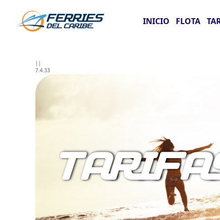
INICIO
FLOTA
TA
||
7.4.33
TARIFA