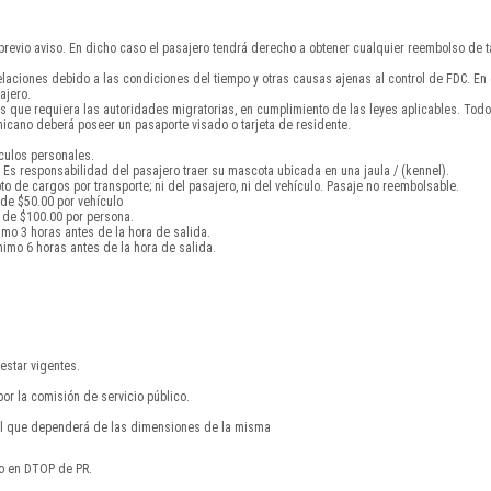
 previo aviso. En dicho caso el pasajero tendrá derecho a obtener cualquier reembolso de ta
celaciones debido a las condiciones del tiempo y otras causas ajenas al control de FDC. E
ajero.
s que requiera las autoridades migratorias, en cumplimiento de las leyes aplicables. To
cano deberá poseer un pasaporte visado o tarjeta de residente.
ículos personales.
Es responsabilidad del pasajero traer su mascota ubicada en una jaula / (kennel).
 de cargos por transporte; ni del pasajero, ni del vehículo. Pasaje no reembolsable.
 de $50.00 por vehículo
 de $100.00 por persona.
imo 3 horas antes de la hora de salida.
imo 6 horas antes de la hora de salida.
estar vigentes.
por la comisión de servicio público.
nal que dependerá de las dimensiones de la misma
do en DTOP de PR.