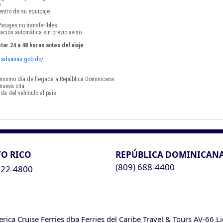
.
ntro de su equipaje.
.
asajes no transferibles.
ación automática sin previo aviso.
tar 24 a 48 horas antes del viaje
vf.aduanas.gob.do/
el mismo día de llegada a República Dominicana.
nueva cita.
da del vehículo al país.
O RICO
REPÚBLICA DOMINICAN
(809) 688-4400
622-4800
ca Cruise Ferries dba Ferries del Caribe Travel & Tours AV-66 L