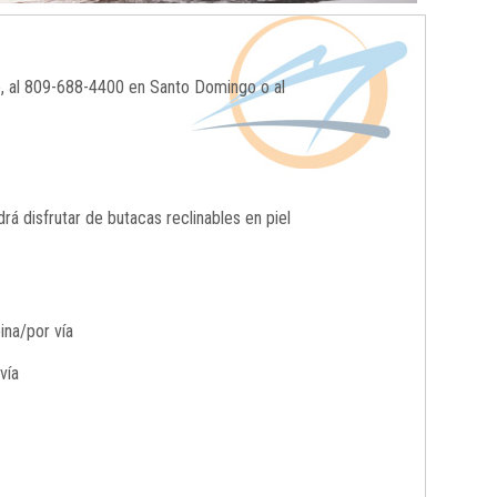
o, al 809-688-4400 en Santo Domingo o al
 disfrutar de butacas reclinables en piel
ina/por vía
vía