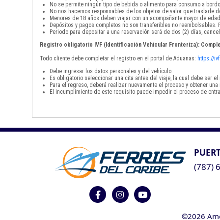
No se permite ningún tipo de bebida o alimento para consumo a bordo
No nos hacemos responsables de los objetos de valor que traslade de
Menores de 18 años deben viajar con un acompañante mayor de edad
Depósitos y pagos completos no son transferibles no reembolsables. P
Periodo para depositar a una reservación será de dos (2) días, cancel
Registro obligatorio IVF (Identificación Vehicular Fronteriza): Comple
Todo cliente debe completar el registro en el portal de Aduanas:
https://i
Debe ingresar los datos personales y del vehículo.
Es obligatorio seleccionar una cita antes del viaje, la cual debe ser 
Para el regreso, deberá realizar nuevamente el proceso y obtener una 
El incumplimiento de este requisito puede impedir el proceso de entra
PUERT
(787) 
©2026 Ameri