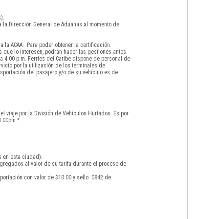
).
 a la Dirección General de Aduanas al momento de
 la ACAA. Para poder obtener la certificación
s que lo interesen, podrán hacer las gestiones antes
a 4:00 p.m. Ferries del Caribe dispone de personal de
icio por la utilización de los terminales de
sportación del pasajero y/o de su vehículo es de
el viaje por la División de Vehículos Hurtados. Es por
4:00pm.*
s en esta ciudad).
gregados al valor de su tarifa durante el proceso de
portación con valor de $10.00 y sello 0842 de