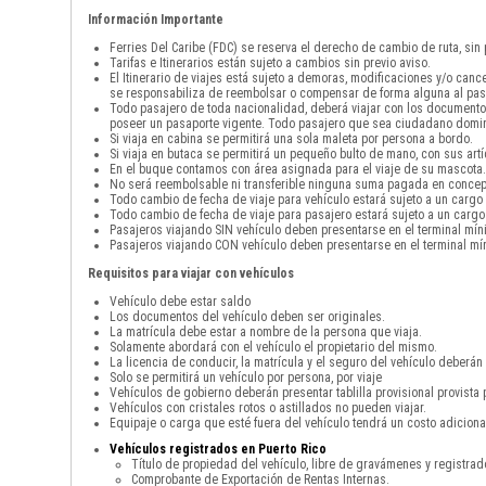
Información Importante
Ferries Del Caribe (FDC) se reserva el derecho de cambio de ruta, sin
Tarifas e Itinerarios están sujeto a cambios sin previo aviso.
El Itinerario de viajes está sujeto a demoras, modificaciones y/o can
se responsabiliza de reembolsar o compensar de forma alguna al pas
Todo pasajero de toda nacionalidad, deberá viajar con los documento
poseer un pasaporte vigente. Todo pasajero que sea ciudadano domini
Si viaja en cabina se permitirá una sola maleta por persona a bordo.
Si viaja en butaca se permitirá un pequeño bulto de mano, con sus art
En el buque contamos con área asignada para el viaje de su mascota. 
No será reembolsable ni transferible ninguna suma pagada en concepto
Todo cambio de fecha de viaje para vehículo estará sujeto a un cargo
Todo cambio de fecha de viaje para pasajero estará sujeto a un cargo
Pasajeros viajando SIN vehículo deben presentarse en el terminal mín
Pasajeros viajando CON vehículo deben presentarse en el terminal mín
Requisitos para viajar con vehículos
Vehículo debe estar saldo
Los documentos del vehículo deben ser originales.
La matrícula debe estar a nombre de la persona que viaja.
Solamente abordará con el vehículo el propietario del mismo.
La licencia de conducir, la matrícula y el seguro del vehículo deberán 
Solo se permitirá un vehículo por persona, por viaje
Vehículos de gobierno deberán presentar tablilla provisional provista 
Vehículos con cristales rotos o astillados no pueden viajar.
Equipaje o carga que esté fuera del vehículo tendrá un costo adicio
Vehículos registrados en Puerto Rico
Título de propiedad del vehículo, libre de gravámenes y registra
Comprobante de Exportación de Rentas Internas.