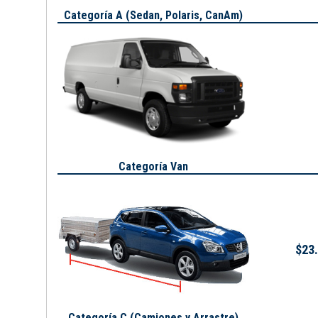
Categoría A (
Sedan, Polaris, CanAm
)
Categoría Van
$23.
Categoría C (Camiones y Arrastre)