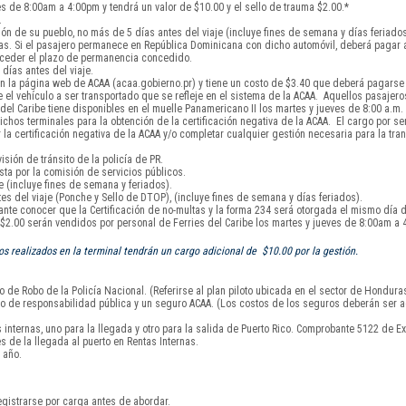
s de 8:00am a 4:00pm y tendrá un valor de $10.00 y el sello de trauma $2.00.*
.
ón de su pueblo, no más de 5 días antes del viaje (incluye fines de semana y días feriados
días. Si el pasajero permanece en República Dominicana con dicho automóvil, deberá pagar
exceder el plazo de permanencia concedido.
días antes del viaje.
 la página web de ACAA (acaa.gobierno.pr) y tiene un costo de $3.40 que deberá pagarse a
el vehículo a ser transportado que se refleje en el sistema de la ACAA. Aquellos pasajero
l Caribe tiene disponibles en el muelle Panamericano II los martes y jueves de 8:00 a.m. 
chos terminales para la obtención de la certificación negativa de la ACAA. El cargo por serv
 certificación negativa de la ACAA y/o completar cualquier gestión necesaria para la tran
isión de tránsito de la policía de PR.
sta por la comisión de servicios públicos.
 (incluye fines de semana y feriados).
s del viaje (Ponche y Sello de DTOP), (incluye fines de semana y días feriados).
tante conocer que la Certificación de no-multas y la forma 234 será otorgada el mismo día d
y $2.00 serán vendidos por personal de Ferries del Caribe los martes y jueves de 8:00am a 
 realizados en la terminal tendrán un cargo adicional de $10.00 por la gestión.
 de Robo de la Policía Nacional. (Referirse al plan piloto ubicada en el sector de Hondura
uro de responsabilidad pública y un seguro ACAA. (Los costos de los seguros deberán ser a
nternas, uno para la llegada y otro para la salida de Puerto Rico. Comprobante 5122 de Ex
s de la llegada al puerto en Rentas Internas.
 año.
gistrarse por carga antes de abordar.