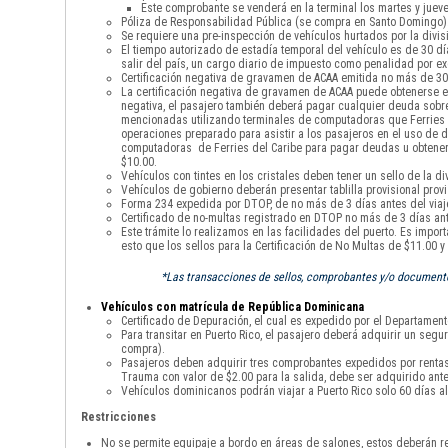
Este comprobante se venderá en la terminal los martes y jueve
Póliza de Responsabilidad Pública (se compra en Santo Domingo)
Se requiere una pre-inspección de vehículos hurtados por la divisi
El tiempo autorizado de estadía temporal del vehículo es de 30 
salir del país, un cargo diario de impuesto como penalidad por 
Certificación negativa de gravamen de ACAA emitida no más de 30 
La certificación negativa de gravamen de ACAA puede obtenerse en
negativa, el pasajero también deberá pagar cualquier deuda sobre 
mencionadas utilizando terminales de computadoras que Ferries de
operaciones preparado para asistir a los pasajeros en el uso de di
computadoras de Ferries del Caribe para pagar deudas u obtener la
$10.00.
Vehículos con tintes en los cristales deben tener un sello de la div
Vehículos de gobierno deberán presentar tablilla provisional provi
Forma 234 expedida por DTOP, de no más de 3 días antes del viaje
Certificado de no-multas registrado en DTOP no más de 3 días ante
Este trámite lo realizamos en las facilidades del puerto. Es impor
esto que los sellos para la Certificación de No Multas de $11.00 
*Las transacciones de sellos, comprobantes y/o documentos
Vehículos con matrícula de República Dominicana
Certificado de Depuración, el cual es expedido por el Departamento
Para transitar en Puerto Rico, el pasajero deberá adquirir un seg
compra).
Pasajeros deben adquirir tres comprobantes expedidos por rentas i
Trauma con valor de $2.00 para la salida, debe ser adquirido ante
Vehículos dominicanos podrán viajar a Puerto Rico solo 60 días al
Restricciones
No se permite equipaje a bordo en áreas de salones, estos deberán re