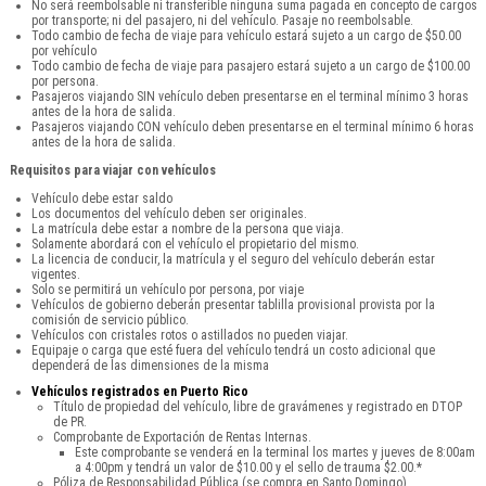
No será reembolsable ni transferible ninguna suma pagada en concepto de cargos
por transporte; ni del pasajero, ni del vehículo. Pasaje no reembolsable.
Todo cambio de fecha de viaje para vehículo estará sujeto a un cargo de $50.00
por vehículo
Todo cambio de fecha de viaje para pasajero estará sujeto a un cargo de $100.00
por persona.
Pasajeros viajando SIN vehículo deben presentarse en el terminal mínimo 3 horas
antes de la hora de salida.
Pasajeros viajando CON vehículo deben presentarse en el terminal mínimo 6 horas
antes de la hora de salida.
Requisitos para viajar con vehículos
Vehículo debe estar saldo
Los documentos del vehículo deben ser originales.
La matrícula debe estar a nombre de la persona que viaja.
Solamente abordará con el vehículo el propietario del mismo.
La licencia de conducir, la matrícula y el seguro del vehículo deberán estar
vigentes.
Solo se permitirá un vehículo por persona, por viaje
Vehículos de gobierno deberán presentar tablilla provisional provista por la
comisión de servicio público.
Vehículos con cristales rotos o astillados no pueden viajar.
Equipaje o carga que esté fuera del vehículo tendrá un costo adicional que
dependerá de las dimensiones de la misma
Vehículos registrados en Puerto Rico
Título de propiedad del vehículo, libre de gravámenes y registrado en DTOP
de PR.
Comprobante de Exportación de Rentas Internas.
Este comprobante se venderá en la terminal los martes y jueves de 8:00am
a 4:00pm y tendrá un valor de $10.00 y el sello de trauma $2.00.*
Póliza de Responsabilidad Pública (se compra en Santo Domingo).