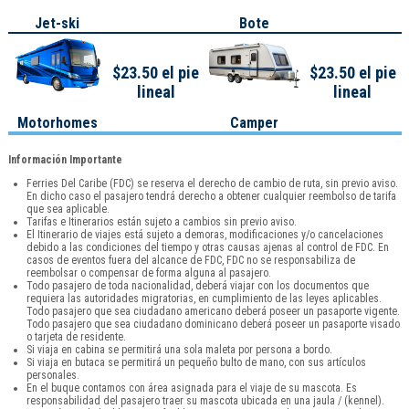
Jet-ski
Bote
$23.50 el pie
$23.50 el pie
lineal
lineal
Motorhomes
Camper
Información Importante
Ferries Del Caribe (FDC) se reserva el derecho de cambio de ruta, sin previo aviso.
En dicho caso el pasajero tendrá derecho a obtener cualquier reembolso de tarifa
que sea aplicable.
Tarifas e Itinerarios están sujeto a cambios sin previo aviso.
El Itinerario de viajes está sujeto a demoras, modificaciones y/o cancelaciones
debido a las condiciones del tiempo y otras causas ajenas al control de FDC. En
casos de eventos fuera del alcance de FDC, FDC no se responsabiliza de
reembolsar o compensar de forma alguna al pasajero.
Todo pasajero de toda nacionalidad, deberá viajar con los documentos que
requiera las autoridades migratorias, en cumplimiento de las leyes aplicables.
Todo pasajero que sea ciudadano americano deberá poseer un pasaporte vigente.
Todo pasajero que sea ciudadano dominicano deberá poseer un pasaporte visado
o tarjeta de residente.
Si viaja en cabina se permitirá una sola maleta por persona a bordo.
Si viaja en butaca se permitirá un pequeño bulto de mano, con sus artículos
personales.
En el buque contamos con área asignada para el viaje de su mascota. Es
responsabilidad del pasajero traer su mascota ubicada en una jaula / (kennel).