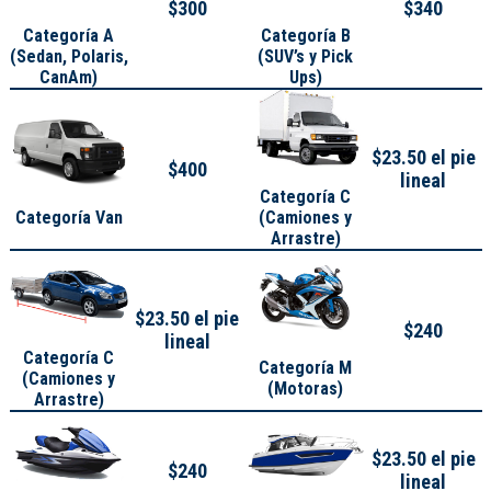
$300
$340
Categoría A
Categoría B
(
Sedan, Polaris,
(SUV’s y Pick
CanAm
)
Ups)
$23.50 el pie
$400
lineal
Categoría C
Categoría Van
(Camiones y
Arrastre)
$23.50 el pie
$240
lineal
Categoría C
Categoría M
(Camiones y
(Motoras)
Arrastre)
$23.50 el pie
$240
lineal