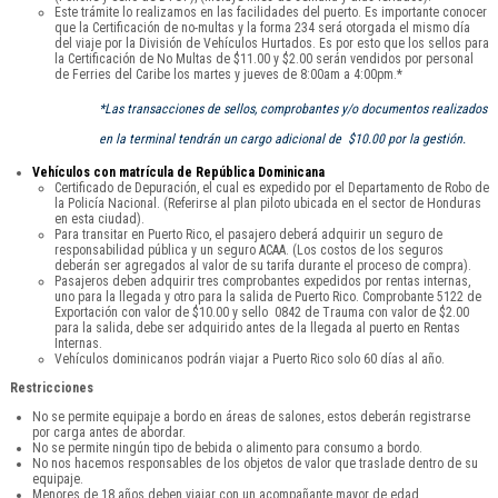
Este trámite lo realizamos en las facilidades del puerto. Es importante conocer
que la Certificación de no-multas y la forma 234 será otorgada el mismo día
del viaje por la División de Vehículos Hurtados. Es por esto que los sellos para
la Certificación de No Multas de $11.00 y $2.00 serán vendidos por personal
de Ferries del Caribe los martes y jueves de 8:00am a 4:00pm.*
*Las transacciones de sellos, comprobantes y/o documentos realizados
en la terminal tendrán un cargo adicional de $10.00 por la gestión.
Vehículos con matrícula de República Dominicana
Certificado de Depuración, el cual es expedido por el Departamento de Robo de
la Policía Nacional. (Referirse al plan piloto ubicada en el sector de Honduras
en esta ciudad).
Para transitar en Puerto Rico, el pasajero deberá adquirir un seguro de
responsabilidad pública y un seguro ACAA. (Los costos de los seguros
deberán ser agregados al valor de su tarifa durante el proceso de compra).
Pasajeros deben adquirir tres comprobantes expedidos por rentas internas,
uno para la llegada y otro para la salida de Puerto Rico. Comprobante 5122 de
Exportación con valor de $10.00 y sello 0842 de Trauma con valor de $2.00
para la salida, debe ser adquirido antes de la llegada al puerto en Rentas
Internas.
Vehículos dominicanos podrán viajar a Puerto Rico solo 60 días al año.
Restricciones
No se permite equipaje a bordo en áreas de salones, estos deberán registrarse
por carga antes de abordar.
No se permite ningún tipo de bebida o alimento para consumo a bordo.
No nos hacemos responsables de los objetos de valor que traslade dentro de su
equipaje.
Menores de 18 años deben viajar con un acompañante mayor de edad.