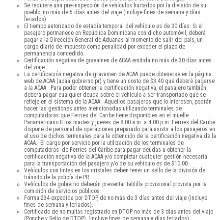
Se requiere una pre-inspección de vehículos hurtados por la división de su
pueblo, no más de 5 días antes del viaje (incluye fines de semana y días
feriados).
El tiempo autorizado de estadía temporal del vehículo es de 30 días. Si el
pasajero permanece en República Dominicana con dicho automóvil, deberá
pagar a la Dirección General de Aduanas al momento de salir del país, un
cargo diario de impuesto como penalidad por exceder el plazo de
permanencia concedido.
Certificación negativa de gravamen de ACAA emitida no más de 30 días antes
del viaje.
La certificación negativa de gravamen de ACAA puede obtenerse en la página
web de ACAA (acaa.gobierno.pr) y tiene un costo de $3.40 que deberá pagarse
a la ACAA. Para poder obtener la certificación negativa, el pasajero también
deberá pagar cualquier deuda sobre el vehículo a ser transportado que se
refleje en el sistema de la ACAA. Aquellos pasajeros que lo interesen, podrán
hacer las gestiones antes mencionadas utilizando terminales de
computadoras que Ferries del Caribe tiene disponibles en el muelle
Panamericano II los martes y jueves de 8:00 a.m. a 4:00 p.m. Ferries del Caribe
dispone de personal de operaciones preparado para asistir a los pasajeros en
el uso de dichos terminales para la obtención de la certificación negativa de la
ACAA. El cargo por servicio por la utilización de los terminales de
computadoras de Ferries del Caribe para pagar deudas u obtener la
certificación negativa de la ACAA y/o completar cualquier gestión necesaria
para la transportación del pasajero y/o de su vehículo es de $10.00.
Vehículos con tintes en los cristales deben tener un sello de la división de
tránsito de la policía de PR.
Vehículos de gobierno deberán presentar tablilla provisional provista por la
comisión de servicios públicos.
Forma 234 expedida por DTOP, de no más de 3 días antes del viaje (incluye
fines de semana y feriados).
Certificado de no-multas registrado en DTOP no más de 3 días antes del viaje
(Ponche y Sello de DTOP), (incluye fines de semana y días feriados).