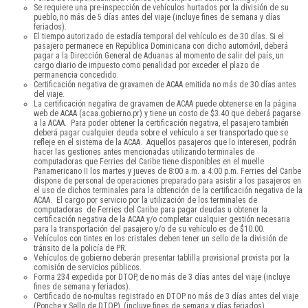
Se requiere una pre-inspección de vehículos hurtados por la división de su
pueblo, no más de 5 días antes del viaje (incluye fines de semana y días
feriados).
El tiempo autorizado de estadía temporal del vehículo es de 30 días. Si el
pasajero permanece en República Dominicana con dicho automóvil, deberá
pagar a la Dirección General de Aduanas al momento de salir del país, un
cargo diario de impuesto como penalidad por exceder el plazo de
permanencia concedido.
Certificación negativa de gravamen de ACAA emitida no más de 30 días antes
del viaje.
La certificación negativa de gravamen de ACAA puede obtenerse en la página
web de ACAA (acaa.gobierno.pr) y tiene un costo de $3.40 que deberá pagarse
a la ACAA. Para poder obtener la certificación negativa, el pasajero también
deberá pagar cualquier deuda sobre el vehículo a ser transportado que se
refleje en el sistema de la ACAA. Aquellos pasajeros que lo interesen, podrán
hacer las gestiones antes mencionadas utilizando terminales de
computadoras que Ferries del Caribe tiene disponibles en el muelle
Panamericano II los martes y jueves de 8:00 a.m. a 4:00 p.m. Ferries del Caribe
dispone de personal de operaciones preparado para asistir a los pasajeros en
el uso de dichos terminales para la obtención de la certificación negativa de la
ACAA. El cargo por servicio por la utilización de los terminales de
computadoras de Ferries del Caribe para pagar deudas u obtener la
certificación negativa de la ACAA y/o completar cualquier gestión necesaria
para la transportación del pasajero y/o de su vehículo es de $10.00.
Vehículos con tintes en los cristales deben tener un sello de la división de
tránsito de la policía de PR.
Vehículos de gobierno deberán presentar tablilla provisional provista por la
comisión de servicios públicos.
Forma 234 expedida por DTOP, de no más de 3 días antes del viaje (incluye
fines de semana y feriados).
Certificado de no-multas registrado en DTOP no más de 3 días antes del viaje
(Ponche y Sello de DTOP), (incluye fines de semana y días feriados).