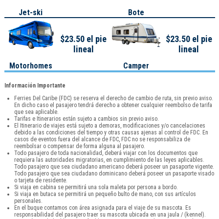
Jet-ski
Bote
$23.50 el pie
$23.50 el pie
lineal
lineal
Motorhomes
Camper
Información Importante
Ferries Del Caribe (FDC) se reserva el derecho de cambio de ruta, sin previo aviso.
En dicho caso el pasajero tendrá derecho a obtener cualquier reembolso de tarifa
que sea aplicable.
Tarifas e Itinerarios están sujeto a cambios sin previo aviso.
El Itinerario de viajes está sujeto a demoras, modificaciones y/o cancelaciones
debido a las condiciones del tiempo y otras causas ajenas al control de FDC. En
casos de eventos fuera del alcance de FDC, FDC no se responsabiliza de
reembolsar o compensar de forma alguna al pasajero.
Todo pasajero de toda nacionalidad, deberá viajar con los documentos que
requiera las autoridades migratorias, en cumplimiento de las leyes aplicables.
Todo pasajero que sea ciudadano americano deberá poseer un pasaporte vigente.
Todo pasajero que sea ciudadano dominicano deberá poseer un pasaporte visado
o tarjeta de residente.
Si viaja en cabina se permitirá una sola maleta por persona a bordo.
Si viaja en butaca se permitirá un pequeño bulto de mano, con sus artículos
personales.
En el buque contamos con área asignada para el viaje de su mascota. Es
responsabilidad del pasajero traer su mascota ubicada en una jaula / (kennel).