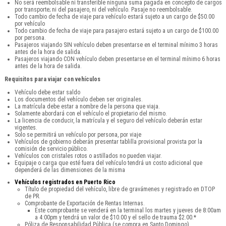
No será reembolsable ni transferible ninguna suma pagada en concepto de cargos
por transporte; ni del pasajero, ni del vehículo. Pasaje no reembolsable.
Todo cambio de fecha de viaje para vehículo estará sujeto a un cargo de $50.00
por vehículo
Todo cambio de fecha de viaje para pasajero estará sujeto a un cargo de $100.00
por persona.
Pasajeros viajando SIN vehículo deben presentarse en el terminal mínimo 3 horas
antes de la hora de salida.
Pasajeros viajando CON vehículo deben presentarse en el terminal mínimo 6 horas
antes de la hora de salida.
Requisitos para viajar con vehículos
Vehículo debe estar saldo
Los documentos del vehículo deben ser originales.
La matrícula debe estar a nombre de la persona que viaja.
Solamente abordará con el vehículo el propietario del mismo.
La licencia de conducir, la matrícula y el seguro del vehículo deberán estar
vigentes.
Solo se permitirá un vehículo por persona, por viaje
Vehículos de gobierno deberán presentar tablilla provisional provista por la
comisión de servicio público.
Vehículos con cristales rotos o astillados no pueden viajar.
Equipaje o carga que esté fuera del vehículo tendrá un costo adicional que
dependerá de las dimensiones de la misma
Vehículos registrados en Puerto Rico
Título de propiedad del vehículo, libre de gravámenes y registrado en DTOP
de PR.
Comprobante de Exportación de Rentas Internas.
Este comprobante se venderá en la terminal los martes y jueves de 8:00am
a 4:00pm y tendrá un valor de $10.00 y el sello de trauma $2.00.*
Póliza de Responsabilidad Pública (se compra en Santo Domingo).