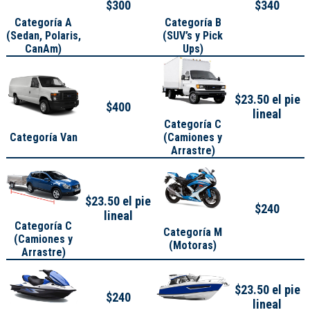
$300
$340
Categoría A
Categoría B
(
Sedan, Polaris,
(SUV’s y Pick
CanAm
)
Ups)
$23.50 el pie
$400
lineal
Categoría C
Categoría Van
(Camiones y
Arrastre)
$23.50 el pie
$240
lineal
Categoría C
Categoría M
(Camiones y
(Motoras)
Arrastre)
$23.50 el pie
$240
lineal