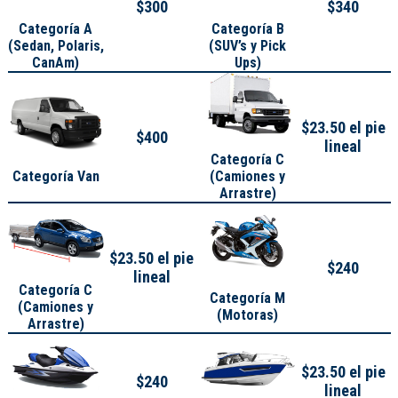
$300
$340
Categoría A
Categoría B
(
Sedan, Polaris,
(SUV’s y Pick
CanAm
)
Ups)
$23.50 el pie
$400
lineal
Categoría C
Categoría Van
(Camiones y
Arrastre)
$23.50 el pie
$240
lineal
Categoría C
Categoría M
(Camiones y
(Motoras)
Arrastre)
$23.50 el pie
$240
lineal