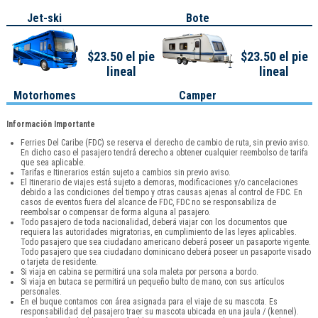
Jet-ski
Bote
$23.50 el pie
$23.50 el pie
lineal
lineal
Motorhomes
Camper
Información Importante
Ferries Del Caribe (FDC) se reserva el derecho de cambio de ruta, sin previo aviso.
En dicho caso el pasajero tendrá derecho a obtener cualquier reembolso de tarifa
que sea aplicable.
Tarifas e Itinerarios están sujeto a cambios sin previo aviso.
El Itinerario de viajes está sujeto a demoras, modificaciones y/o cancelaciones
debido a las condiciones del tiempo y otras causas ajenas al control de FDC. En
casos de eventos fuera del alcance de FDC, FDC no se responsabiliza de
reembolsar o compensar de forma alguna al pasajero.
Todo pasajero de toda nacionalidad, deberá viajar con los documentos que
requiera las autoridades migratorias, en cumplimiento de las leyes aplicables.
Todo pasajero que sea ciudadano americano deberá poseer un pasaporte vigente.
Todo pasajero que sea ciudadano dominicano deberá poseer un pasaporte visado
o tarjeta de residente.
Si viaja en cabina se permitirá una sola maleta por persona a bordo.
Si viaja en butaca se permitirá un pequeño bulto de mano, con sus artículos
personales.
En el buque contamos con área asignada para el viaje de su mascota. Es
responsabilidad del pasajero traer su mascota ubicada en una jaula / (kennel).