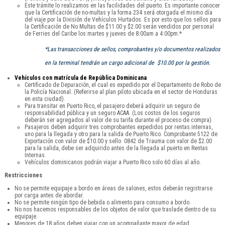
Este trámite lo realizamos en las facilidades del puerto. Es importante conocer
que la Certificación de no-multas y la forma 234 será otorgada el mismo día
del viaje por la División de Vehículos Hurtados. Es por esto que los sellos para
la Certificación de No Multas de $11.00 y $2.00 serán vendidos por personal
de Ferries del Caribe los martes y jueves de 8:00am a 4:00pm.*
*Las transacciones de sellos, comprobantes y/o documentos realizados
en la terminal tendrán un cargo adicional de $10.00 por la gestión.
Vehículos con matrícula de República Dominicana
Certificado de Depuración, el cual es expedido por el Departamento de Robo de
la Policía Nacional. (Referirse al plan piloto ubicada en el sector de Honduras
en esta ciudad).
Para transitar en Puerto Rico, el pasajero deberá adquirir un seguro de
responsabilidad pública y un seguro ACAA. (Los costos de los seguros
deberán ser agregados al valor de su tarifa durante el proceso de compra).
Pasajeros deben adquirir tres comprobantes expedidos por rentas internas,
uno para la llegada y otro para la salida de Puerto Rico. Comprobante 5122 de
Exportación con valor de $10.00 y sello 0842 de Trauma con valor de $2.00
para la salida, debe ser adquirido antes de la llegada al puerto en Rentas
Internas.
Vehículos dominicanos podrán viajar a Puerto Rico solo 60 días al año.
Restricciones
No se permite equipaje a bordo en áreas de salones, estos deberán registrarse
por carga antes de abordar.
No se permite ningún tipo de bebida o alimento para consumo a bordo.
No nos hacemos responsables de los objetos de valor que traslade dentro de su
equipaje.
Menores de 18 años deben viajar con un acompañante mayor de edad.