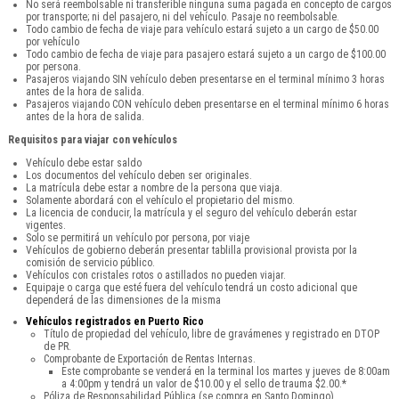
No será reembolsable ni transferible ninguna suma pagada en concepto de cargos
por transporte; ni del pasajero, ni del vehículo. Pasaje no reembolsable.
Todo cambio de fecha de viaje para vehículo estará sujeto a un cargo de $50.00
por vehículo
Todo cambio de fecha de viaje para pasajero estará sujeto a un cargo de $100.00
por persona.
Pasajeros viajando SIN vehículo deben presentarse en el terminal mínimo 3 horas
antes de la hora de salida.
Pasajeros viajando CON vehículo deben presentarse en el terminal mínimo 6 horas
antes de la hora de salida.
Requisitos para viajar con vehículos
Vehículo debe estar saldo
Los documentos del vehículo deben ser originales.
La matrícula debe estar a nombre de la persona que viaja.
Solamente abordará con el vehículo el propietario del mismo.
La licencia de conducir, la matrícula y el seguro del vehículo deberán estar
vigentes.
Solo se permitirá un vehículo por persona, por viaje
Vehículos de gobierno deberán presentar tablilla provisional provista por la
comisión de servicio público.
Vehículos con cristales rotos o astillados no pueden viajar.
Equipaje o carga que esté fuera del vehículo tendrá un costo adicional que
dependerá de las dimensiones de la misma
Vehículos registrados en Puerto Rico
Título de propiedad del vehículo, libre de gravámenes y registrado en DTOP
de PR.
Comprobante de Exportación de Rentas Internas.
Este comprobante se venderá en la terminal los martes y jueves de 8:00am
a 4:00pm y tendrá un valor de $10.00 y el sello de trauma $2.00.*
Póliza de Responsabilidad Pública (se compra en Santo Domingo).