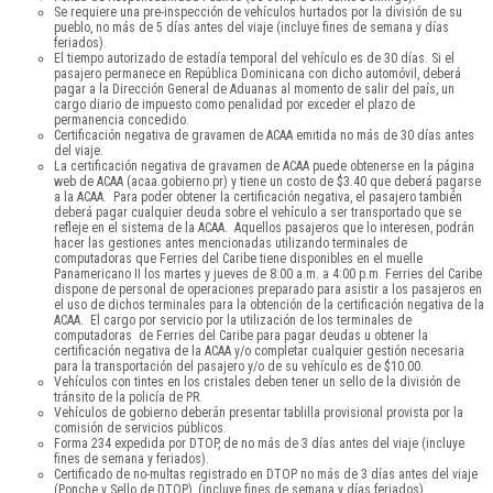
Se requiere una pre-inspección de vehículos hurtados por la división de su
pueblo, no más de 5 días antes del viaje (incluye fines de semana y días
feriados).
El tiempo autorizado de estadía temporal del vehículo es de 30 días. Si el
pasajero permanece en República Dominicana con dicho automóvil, deberá
pagar a la Dirección General de Aduanas al momento de salir del país, un
cargo diario de impuesto como penalidad por exceder el plazo de
permanencia concedido.
Certificación negativa de gravamen de ACAA emitida no más de 30 días antes
del viaje.
La certificación negativa de gravamen de ACAA puede obtenerse en la página
web de ACAA (acaa.gobierno.pr) y tiene un costo de $3.40 que deberá pagarse
a la ACAA. Para poder obtener la certificación negativa, el pasajero también
deberá pagar cualquier deuda sobre el vehículo a ser transportado que se
refleje en el sistema de la ACAA. Aquellos pasajeros que lo interesen, podrán
hacer las gestiones antes mencionadas utilizando terminales de
computadoras que Ferries del Caribe tiene disponibles en el muelle
Panamericano II los martes y jueves de 8:00 a.m. a 4:00 p.m. Ferries del Caribe
dispone de personal de operaciones preparado para asistir a los pasajeros en
el uso de dichos terminales para la obtención de la certificación negativa de la
ACAA. El cargo por servicio por la utilización de los terminales de
computadoras de Ferries del Caribe para pagar deudas u obtener la
certificación negativa de la ACAA y/o completar cualquier gestión necesaria
para la transportación del pasajero y/o de su vehículo es de $10.00.
Vehículos con tintes en los cristales deben tener un sello de la división de
tránsito de la policía de PR.
Vehículos de gobierno deberán presentar tablilla provisional provista por la
comisión de servicios públicos.
Forma 234 expedida por DTOP, de no más de 3 días antes del viaje (incluye
fines de semana y feriados).
Certificado de no-multas registrado en DTOP no más de 3 días antes del viaje
(Ponche y Sello de DTOP), (incluye fines de semana y días feriados).