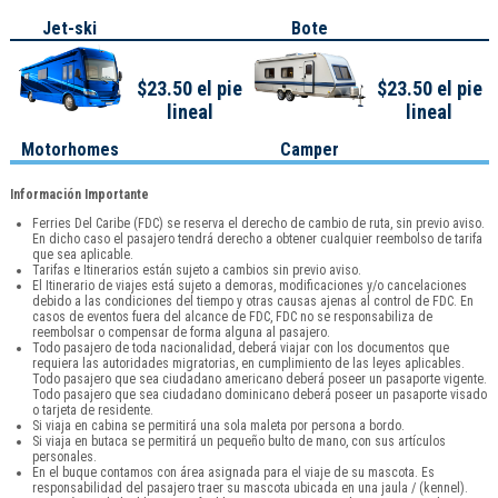
Jet-ski
Bote
$23.50 el pie
$23.50 el pie
lineal
lineal
Motorhomes
Camper
Información Importante
Ferries Del Caribe (FDC) se reserva el derecho de cambio de ruta, sin previo aviso.
En dicho caso el pasajero tendrá derecho a obtener cualquier reembolso de tarifa
que sea aplicable.
Tarifas e Itinerarios están sujeto a cambios sin previo aviso.
El Itinerario de viajes está sujeto a demoras, modificaciones y/o cancelaciones
debido a las condiciones del tiempo y otras causas ajenas al control de FDC. En
casos de eventos fuera del alcance de FDC, FDC no se responsabiliza de
reembolsar o compensar de forma alguna al pasajero.
Todo pasajero de toda nacionalidad, deberá viajar con los documentos que
requiera las autoridades migratorias, en cumplimiento de las leyes aplicables.
Todo pasajero que sea ciudadano americano deberá poseer un pasaporte vigente.
Todo pasajero que sea ciudadano dominicano deberá poseer un pasaporte visado
o tarjeta de residente.
Si viaja en cabina se permitirá una sola maleta por persona a bordo.
Si viaja en butaca se permitirá un pequeño bulto de mano, con sus artículos
personales.
En el buque contamos con área asignada para el viaje de su mascota. Es
responsabilidad del pasajero traer su mascota ubicada en una jaula / (kennel).