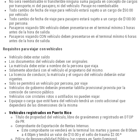
No será reembolsable ni transferible ninguna suma pagada en concepto de cargos
por transporte; ni del pasajero, ni del vehículo. Pasaje no reembolsable.
Todo cambio de fecha de viaje para vehículo estará sujeto a un cargo de $50.00
por vehículo
Todo cambio de fecha de viaje para pasajero estará sujeto a un cargo de $100.00
por persona.
Pasajeros viajando SIN vehículo deben presentarse en el terminal mínimo 3 horas
antes de la hora de salida.
Pasajeros viajando CON vehículo deben presentarse en el terminal mínimo 6 horas
antes de la hora de salida.
Requisitos para viajar con vehículos
Vehículo debe estar saldo
Los documentos del vehículo deben ser originales.
La matrícula debe estar a nombre de la persona que viaja.
Solamente abordará con el vehículo el propietario del mismo.
La licencia de conducir, la matrícula y el seguro del vehículo deberán estar
vigentes.
Solo se permitirá un vehículo por persona, por viaje
Vehículos de gobierno deberán presentar tablilla provisional provista por la
comisión de servicio público.
Vehículos con cristales rotos o astillados no pueden viajar.
Equipaje o carga que esté fuera del vehículo tendrá un costo adicional que
dependerá de las dimensiones de la misma
Vehículos registrados en Puerto Rico
Título de propiedad del vehículo, libre de gravámenes y registrado en DTOP
de PR.
Comprobante de Exportación de Rentas Internas.
Este comprobante se venderá en la terminal los martes y jueves de 8:00am
a 4:00pm y tendrá un valor de $10.00 y el sello de trauma $2.00.*
Póliza de Responsabilidad Pública (se compra en Santo Domingo).