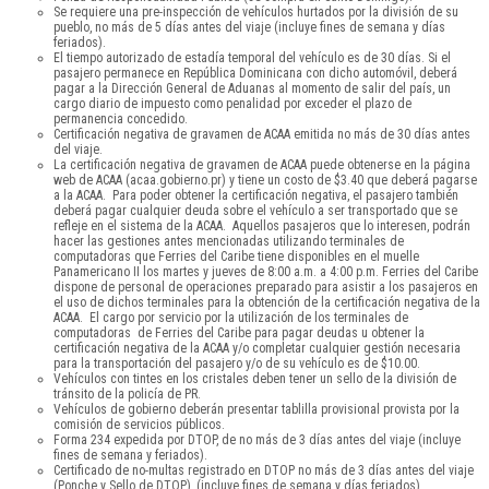
Se requiere una pre-inspección de vehículos hurtados por la división de su
pueblo, no más de 5 días antes del viaje (incluye fines de semana y días
feriados).
El tiempo autorizado de estadía temporal del vehículo es de 30 días. Si el
pasajero permanece en República Dominicana con dicho automóvil, deberá
pagar a la Dirección General de Aduanas al momento de salir del país, un
cargo diario de impuesto como penalidad por exceder el plazo de
permanencia concedido.
Certificación negativa de gravamen de ACAA emitida no más de 30 días antes
del viaje.
La certificación negativa de gravamen de ACAA puede obtenerse en la página
web de ACAA (acaa.gobierno.pr) y tiene un costo de $3.40 que deberá pagarse
a la ACAA. Para poder obtener la certificación negativa, el pasajero también
deberá pagar cualquier deuda sobre el vehículo a ser transportado que se
refleje en el sistema de la ACAA. Aquellos pasajeros que lo interesen, podrán
hacer las gestiones antes mencionadas utilizando terminales de
computadoras que Ferries del Caribe tiene disponibles en el muelle
Panamericano II los martes y jueves de 8:00 a.m. a 4:00 p.m. Ferries del Caribe
dispone de personal de operaciones preparado para asistir a los pasajeros en
el uso de dichos terminales para la obtención de la certificación negativa de la
ACAA. El cargo por servicio por la utilización de los terminales de
computadoras de Ferries del Caribe para pagar deudas u obtener la
certificación negativa de la ACAA y/o completar cualquier gestión necesaria
para la transportación del pasajero y/o de su vehículo es de $10.00.
Vehículos con tintes en los cristales deben tener un sello de la división de
tránsito de la policía de PR.
Vehículos de gobierno deberán presentar tablilla provisional provista por la
comisión de servicios públicos.
Forma 234 expedida por DTOP, de no más de 3 días antes del viaje (incluye
fines de semana y feriados).
Certificado de no-multas registrado en DTOP no más de 3 días antes del viaje
(Ponche y Sello de DTOP), (incluye fines de semana y días feriados).