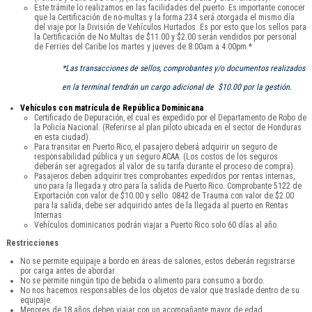
Este trámite lo realizamos en las facilidades del puerto. Es importante conocer
que la Certificación de no-multas y la forma 234 será otorgada el mismo día
del viaje por la División de Vehículos Hurtados. Es por esto que los sellos para
la Certificación de No Multas de $11.00 y $2.00 serán vendidos por personal
de Ferries del Caribe los martes y jueves de 8:00am a 4:00pm.*
*Las transacciones de sellos, comprobantes y/o documentos realizados
en la terminal tendrán un cargo adicional de $10.00 por la gestión.
Vehículos con matrícula de República Dominicana
Certificado de Depuración, el cual es expedido por el Departamento de Robo de
la Policía Nacional. (Referirse al plan piloto ubicada en el sector de Honduras
en esta ciudad).
Para transitar en Puerto Rico, el pasajero deberá adquirir un seguro de
responsabilidad pública y un seguro ACAA. (Los costos de los seguros
deberán ser agregados al valor de su tarifa durante el proceso de compra).
Pasajeros deben adquirir tres comprobantes expedidos por rentas internas,
uno para la llegada y otro para la salida de Puerto Rico. Comprobante 5122 de
Exportación con valor de $10.00 y sello 0842 de Trauma con valor de $2.00
para la salida, debe ser adquirido antes de la llegada al puerto en Rentas
Internas.
Vehículos dominicanos podrán viajar a Puerto Rico solo 60 días al año.
Restricciones
No se permite equipaje a bordo en áreas de salones, estos deberán registrarse
por carga antes de abordar.
No se permite ningún tipo de bebida o alimento para consumo a bordo.
No nos hacemos responsables de los objetos de valor que traslade dentro de su
equipaje.
Menores de 18 años deben viajar con un acompañante mayor de edad.