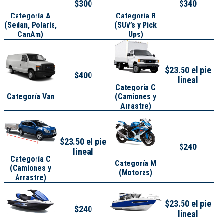
$300
$340
Categoría A
Categoría B
(
Sedan, Polaris,
(SUV’s y Pick
CanAm
)
Ups)
$23.50 el pie
$400
lineal
Categoría C
Categoría Van
(Camiones y
Arrastre)
$23.50 el pie
$240
lineal
Categoría C
Categoría M
(Camiones y
(Motoras)
Arrastre)
$23.50 el pie
$240
lineal