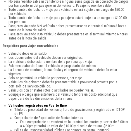
No será reembolsable ni transferible ninguna suma pagada en concepto de cargos
por transporte; ni del pasajero, ni del vehículo. Pasaje no reembolsable.
Todo cambio de fecha de viaje para vehículo estará sujeto a un cargo de $50.00
por vehículo
Todo cambio de fecha de viaje para pasajero estará sujeto a un cargo de $100.00
por persona.
Pasajeros viajando SIN vehículo deben presentarse en el terminal mínimo 3 horas
antes de la hora de salida.
Pasajeros viajando CON vehículo deben presentarse en el terminal mínimo 6 horas
antes de la hora de salida.
Requisitos para viajar con vehículos
Vehículo debe estar saldo
Los documentos del vehículo deben ser originales.
La matrícula debe estar a nombre de la persona que viaja.
Solamente abordará con el vehículo el propietario del mismo.
La licencia de conducir, la matrícula y el seguro del vehículo deberán estar
vigentes.
Solo se permitirá un vehículo por persona, por viaje
Vehículos de gobierno deberán presentar tablilla provisional provista por la
comisión de servicio público.
Vehículos con cristales rotos o astillados no pueden viajar.
Equipaje o carga que esté fuera del vehículo tendrá un costo adicional que
dependerá de las dimensiones de la misma
Vehículos registrados en Puerto Rico
Título de propiedad del vehículo, libre de gravámenes y registrado en DTOP
de PR.
Comprobante de Exportación de Rentas Internas.
Este comprobante se venderá en la terminal los martes y jueves de 8:00am
a 4:00pm y tendrá un valor de $10.00 y el sello de trauma $2.00.*
Póliza de Responsabilidad Pública (se compra en Santo Domingo).