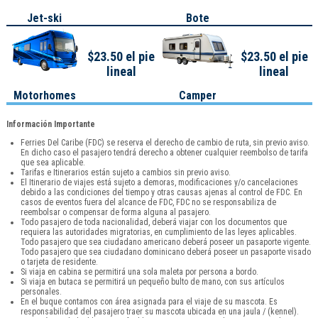
Jet-ski
Bote
$23.50 el pie
$23.50 el pie
lineal
lineal
Motorhomes
Camper
Información Importante
Ferries Del Caribe (FDC) se reserva el derecho de cambio de ruta, sin previo aviso.
En dicho caso el pasajero tendrá derecho a obtener cualquier reembolso de tarifa
que sea aplicable.
Tarifas e Itinerarios están sujeto a cambios sin previo aviso.
El Itinerario de viajes está sujeto a demoras, modificaciones y/o cancelaciones
debido a las condiciones del tiempo y otras causas ajenas al control de FDC. En
casos de eventos fuera del alcance de FDC, FDC no se responsabiliza de
reembolsar o compensar de forma alguna al pasajero.
Todo pasajero de toda nacionalidad, deberá viajar con los documentos que
requiera las autoridades migratorias, en cumplimiento de las leyes aplicables.
Todo pasajero que sea ciudadano americano deberá poseer un pasaporte vigente.
Todo pasajero que sea ciudadano dominicano deberá poseer un pasaporte visado
o tarjeta de residente.
Si viaja en cabina se permitirá una sola maleta por persona a bordo.
Si viaja en butaca se permitirá un pequeño bulto de mano, con sus artículos
personales.
En el buque contamos con área asignada para el viaje de su mascota. Es
responsabilidad del pasajero traer su mascota ubicada en una jaula / (kennel).