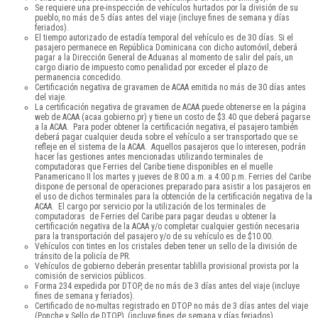
Se requiere una pre-inspección de vehículos hurtados por la división de su
pueblo, no más de 5 días antes del viaje (incluye fines de semana y días
feriados).
El tiempo autorizado de estadía temporal del vehículo es de 30 días. Si el
pasajero permanece en República Dominicana con dicho automóvil, deberá
pagar a la Dirección General de Aduanas al momento de salir del país, un
cargo diario de impuesto como penalidad por exceder el plazo de
permanencia concedido.
Certificación negativa de gravamen de ACAA emitida no más de 30 días antes
del viaje.
La certificación negativa de gravamen de ACAA puede obtenerse en la página
web de ACAA (acaa.gobierno.pr) y tiene un costo de $3.40 que deberá pagarse
a la ACAA. Para poder obtener la certificación negativa, el pasajero también
deberá pagar cualquier deuda sobre el vehículo a ser transportado que se
refleje en el sistema de la ACAA. Aquellos pasajeros que lo interesen, podrán
hacer las gestiones antes mencionadas utilizando terminales de
computadoras que Ferries del Caribe tiene disponibles en el muelle
Panamericano II los martes y jueves de 8:00 a.m. a 4:00 p.m. Ferries del Caribe
dispone de personal de operaciones preparado para asistir a los pasajeros en
el uso de dichos terminales para la obtención de la certificación negativa de la
ACAA. El cargo por servicio por la utilización de los terminales de
computadoras de Ferries del Caribe para pagar deudas u obtener la
certificación negativa de la ACAA y/o completar cualquier gestión necesaria
para la transportación del pasajero y/o de su vehículo es de $10.00.
Vehículos con tintes en los cristales deben tener un sello de la división de
tránsito de la policía de PR.
Vehículos de gobierno deberán presentar tablilla provisional provista por la
comisión de servicios públicos.
Forma 234 expedida por DTOP, de no más de 3 días antes del viaje (incluye
fines de semana y feriados).
Certificado de no-multas registrado en DTOP no más de 3 días antes del viaje
(Ponche y Sello de DTOP), (incluye fines de semana y días feriados).