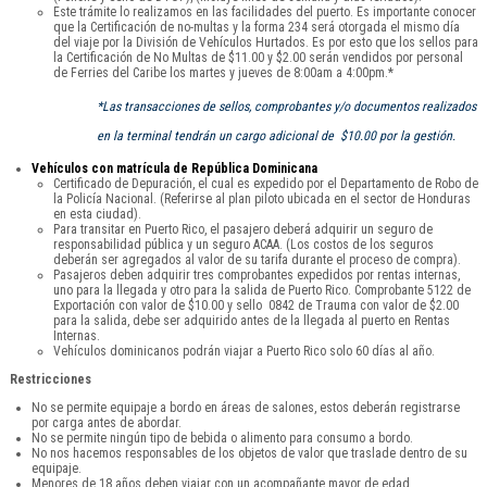
Este trámite lo realizamos en las facilidades del puerto. Es importante conocer
que la Certificación de no-multas y la forma 234 será otorgada el mismo día
del viaje por la División de Vehículos Hurtados. Es por esto que los sellos para
la Certificación de No Multas de $11.00 y $2.00 serán vendidos por personal
de Ferries del Caribe los martes y jueves de 8:00am a 4:00pm.*
*Las transacciones de sellos, comprobantes y/o documentos realizados
en la terminal tendrán un cargo adicional de $10.00 por la gestión.
Vehículos con matrícula de República Dominicana
Certificado de Depuración, el cual es expedido por el Departamento de Robo de
la Policía Nacional. (Referirse al plan piloto ubicada en el sector de Honduras
en esta ciudad).
Para transitar en Puerto Rico, el pasajero deberá adquirir un seguro de
responsabilidad pública y un seguro ACAA. (Los costos de los seguros
deberán ser agregados al valor de su tarifa durante el proceso de compra).
Pasajeros deben adquirir tres comprobantes expedidos por rentas internas,
uno para la llegada y otro para la salida de Puerto Rico. Comprobante 5122 de
Exportación con valor de $10.00 y sello 0842 de Trauma con valor de $2.00
para la salida, debe ser adquirido antes de la llegada al puerto en Rentas
Internas.
Vehículos dominicanos podrán viajar a Puerto Rico solo 60 días al año.
Restricciones
No se permite equipaje a bordo en áreas de salones, estos deberán registrarse
por carga antes de abordar.
No se permite ningún tipo de bebida o alimento para consumo a bordo.
No nos hacemos responsables de los objetos de valor que traslade dentro de su
equipaje.
Menores de 18 años deben viajar con un acompañante mayor de edad.