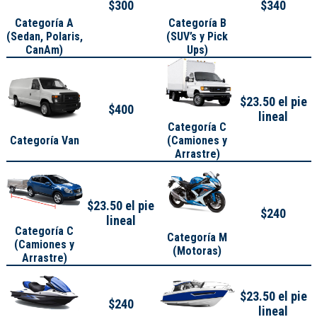
$300
$340
Categoría A
Categoría B
(
Sedan, Polaris,
(SUV’s y Pick
CanAm
)
Ups)
$23.50 el pie
$400
lineal
Categoría C
Categoría Van
(Camiones y
Arrastre)
$23.50 el pie
$240
lineal
Categoría C
Categoría M
(Camiones y
(Motoras)
Arrastre)
$23.50 el pie
$240
lineal