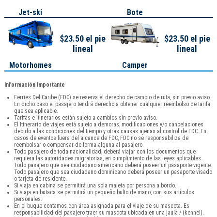
Jet-ski
Bote
$23.50 el pie
$23.50 el pie
lineal
lineal
Motorhomes
Camper
Información Importante
Ferries Del Caribe (FDC) se reserva el derecho de cambio de ruta, sin previo aviso.
En dicho caso el pasajero tendrá derecho a obtener cualquier reembolso de tarifa
que sea aplicable.
Tarifas e Itinerarios están sujeto a cambios sin previo aviso.
El Itinerario de viajes está sujeto a demoras, modificaciones y/o cancelaciones
debido a las condiciones del tiempo y otras causas ajenas al control de FDC. En
casos de eventos fuera del alcance de FDC, FDC no se responsabiliza de
reembolsar o compensar de forma alguna al pasajero.
Todo pasajero de toda nacionalidad, deberá viajar con los documentos que
requiera las autoridades migratorias, en cumplimiento de las leyes aplicables.
Todo pasajero que sea ciudadano americano deberá poseer un pasaporte vigente.
Todo pasajero que sea ciudadano dominicano deberá poseer un pasaporte visado
o tarjeta de residente.
Si viaja en cabina se permitirá una sola maleta por persona a bordo.
Si viaja en butaca se permitirá un pequeño bulto de mano, con sus artículos
personales.
En el buque contamos con área asignada para el viaje de su mascota. Es
responsabilidad del pasajero traer su mascota ubicada en una jaula / (kennel).