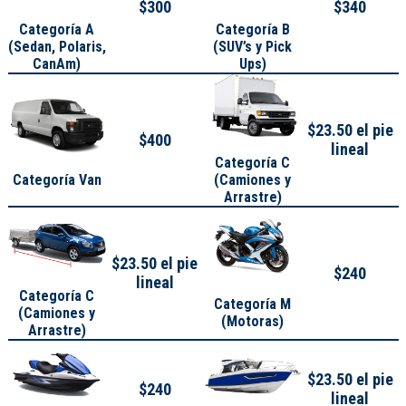
$300
$340
Categoría A
Categoría B
(
Sedan, Polaris,
(SUV’s y Pick
CanAm
)
Ups)
$23.50 el pie
$400
lineal
Categoría C
Categoría Van
(Camiones y
Arrastre)
$23.50 el pie
$240
lineal
Categoría C
Categoría M
(Camiones y
(Motoras)
Arrastre)
$23.50 el pie
$240
lineal