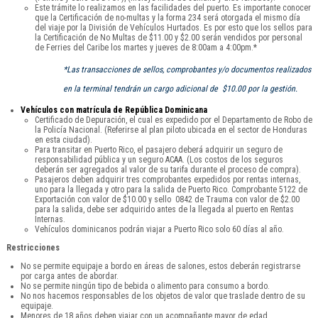
Este trámite lo realizamos en las facilidades del puerto. Es importante conocer
que la Certificación de no-multas y la forma 234 será otorgada el mismo día
del viaje por la División de Vehículos Hurtados. Es por esto que los sellos para
la Certificación de No Multas de $11.00 y $2.00 serán vendidos por personal
de Ferries del Caribe los martes y jueves de 8:00am a 4:00pm.*
*Las transacciones de sellos, comprobantes y/o documentos realizados
en la terminal tendrán un cargo adicional de $10.00 por la gestión.
Vehículos con matrícula de República Dominicana
Certificado de Depuración, el cual es expedido por el Departamento de Robo de
la Policía Nacional. (Referirse al plan piloto ubicada en el sector de Honduras
en esta ciudad).
Para transitar en Puerto Rico, el pasajero deberá adquirir un seguro de
responsabilidad pública y un seguro ACAA. (Los costos de los seguros
deberán ser agregados al valor de su tarifa durante el proceso de compra).
Pasajeros deben adquirir tres comprobantes expedidos por rentas internas,
uno para la llegada y otro para la salida de Puerto Rico. Comprobante 5122 de
Exportación con valor de $10.00 y sello 0842 de Trauma con valor de $2.00
para la salida, debe ser adquirido antes de la llegada al puerto en Rentas
Internas.
Vehículos dominicanos podrán viajar a Puerto Rico solo 60 días al año.
Restricciones
No se permite equipaje a bordo en áreas de salones, estos deberán registrarse
por carga antes de abordar.
No se permite ningún tipo de bebida o alimento para consumo a bordo.
No nos hacemos responsables de los objetos de valor que traslade dentro de su
equipaje.
Menores de 18 años deben viajar con un acompañante mayor de edad.