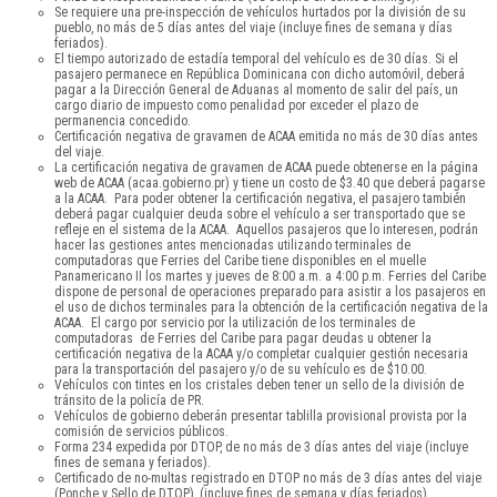
Se requiere una pre-inspección de vehículos hurtados por la división de su
pueblo, no más de 5 días antes del viaje (incluye fines de semana y días
feriados).
El tiempo autorizado de estadía temporal del vehículo es de 30 días. Si el
pasajero permanece en República Dominicana con dicho automóvil, deberá
pagar a la Dirección General de Aduanas al momento de salir del país, un
cargo diario de impuesto como penalidad por exceder el plazo de
permanencia concedido.
Certificación negativa de gravamen de ACAA emitida no más de 30 días antes
del viaje.
La certificación negativa de gravamen de ACAA puede obtenerse en la página
web de ACAA (acaa.gobierno.pr) y tiene un costo de $3.40 que deberá pagarse
a la ACAA. Para poder obtener la certificación negativa, el pasajero también
deberá pagar cualquier deuda sobre el vehículo a ser transportado que se
refleje en el sistema de la ACAA. Aquellos pasajeros que lo interesen, podrán
hacer las gestiones antes mencionadas utilizando terminales de
computadoras que Ferries del Caribe tiene disponibles en el muelle
Panamericano II los martes y jueves de 8:00 a.m. a 4:00 p.m. Ferries del Caribe
dispone de personal de operaciones preparado para asistir a los pasajeros en
el uso de dichos terminales para la obtención de la certificación negativa de la
ACAA. El cargo por servicio por la utilización de los terminales de
computadoras de Ferries del Caribe para pagar deudas u obtener la
certificación negativa de la ACAA y/o completar cualquier gestión necesaria
para la transportación del pasajero y/o de su vehículo es de $10.00.
Vehículos con tintes en los cristales deben tener un sello de la división de
tránsito de la policía de PR.
Vehículos de gobierno deberán presentar tablilla provisional provista por la
comisión de servicios públicos.
Forma 234 expedida por DTOP, de no más de 3 días antes del viaje (incluye
fines de semana y feriados).
Certificado de no-multas registrado en DTOP no más de 3 días antes del viaje
(Ponche y Sello de DTOP), (incluye fines de semana y días feriados).