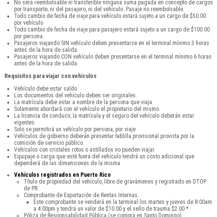
No será reembolsable ni transferible ninguna suma pagada en concepto de cargos
por transporte; ni del pasajero, ni del vehículo. Pasaje no reembolsable.
Todo cambio de fecha de viaje para vehículo estará sujeto a un cargo de $50.00
por vehículo
Todo cambio de fecha de viaje para pasajero estará sujeto a un cargo de $100.00
por persona.
Pasajeros viajando SIN vehículo deben presentarse en el terminal mínimo 3 horas
antes de la hora de salida.
Pasajeros viajando CON vehículo deben presentarse en el terminal mínimo 6 horas
antes de la hora de salida.
Requisitos para viajar con vehículos
Vehículo debe estar saldo
Los documentos del vehículo deben ser originales.
La matrícula debe estar a nombre de la persona que viaja.
Solamente abordará con el vehículo el propietario del mismo.
La licencia de conducir, la matrícula y el seguro del vehículo deberán estar
vigentes.
Solo se permitirá un vehículo por persona, por viaje
Vehículos de gobierno deberán presentar tablilla provisional provista por la
comisión de servicio público.
Vehículos con cristales rotos o astillados no pueden viajar.
Equipaje o carga que esté fuera del vehículo tendrá un costo adicional que
dependerá de las dimensiones de la misma
Vehículos registrados en Puerto Rico
Título de propiedad del vehículo, libre de gravámenes y registrado en DTOP
de PR.
Comprobante de Exportación de Rentas Internas.
Este comprobante se venderá en la terminal los martes y jueves de 8:00am
a 4:00pm y tendrá un valor de $10.00 y el sello de trauma $2.00.*
Póliza de Responsabilidad Pública (se compra en Santo Domingo).