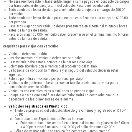
No será reembolsable ni transferible ninguna suma pagada en concepto de cargos
por transporte; ni del pasajero, ni del vehículo. Pasaje no reembolsable.
Todo cambio de fecha de viaje para vehículo estará sujeto a un cargo de $50.00
por vehículo
Todo cambio de fecha de viaje para pasajero estará sujeto a un cargo de $100.00
por persona.
Pasajeros viajando SIN vehículo deben presentarse en el terminal mínimo 3 horas
antes de la hora de salida.
Pasajeros viajando CON vehículo deben presentarse en el terminal mínimo 6 horas
antes de la hora de salida.
Requisitos para viajar con vehículos
Vehículo debe estar saldo
Los documentos del vehículo deben ser originales.
La matrícula debe estar a nombre de la persona que viaja.
Solamente abordará con el vehículo el propietario del mismo.
La licencia de conducir, la matrícula y el seguro del vehículo deberán estar
vigentes.
Solo se permitirá un vehículo por persona, por viaje
Vehículos de gobierno deberán presentar tablilla provisional provista por la
comisión de servicio público.
Vehículos con cristales rotos o astillados no pueden viajar.
Equipaje o carga que esté fuera del vehículo tendrá un costo adicional que
dependerá de las dimensiones de la misma
Vehículos registrados en Puerto Rico
Título de propiedad del vehículo, libre de gravámenes y registrado en DTOP
de PR.
Comprobante de Exportación de Rentas Internas.
Este comprobante se venderá en la terminal los martes y jueves de 8:00am
a 4:00pm y tendrá un valor de $10.00 y el sello de trauma $2.00.*
Póliza de Responsabilidad Pública (se compra en Santo Domingo).