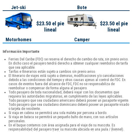
Jet-ski
Bote
$23.50 el pie
$23.50 el pie
lineal
lineal
Motorhomes
Camper
Información Importante
Ferries Del Caribe (FDC) se reserva el derecho de cambio de ruta, sin previo aviso.
En dicho caso el pasajero tendrá derecho a obtener cualquier reembolso de tarifa
que sea aplicable.
Tarifas e Itinerarios están sujeto a cambios sin previo aviso.
El Itinerario de viajes está sujeto a demoras, modificaciones y/o cancelaciones
debido a las condiciones del tiempo y otras causas ajenas al control de FDC. En
casos de eventos fuera del alcance de FDC, FDC no se responsabiliza de
reembolsar o compensar de forma alguna al pasajero.
Todo pasajero de toda nacionalidad, deberá viajar con los documentos que
requiera las autoridades migratorias, en cumplimiento de las leyes aplicables.
Todo pasajero que sea ciudadano americano deberá poseer un pasaporte vigente.
Todo pasajero que sea ciudadano dominicano deberá poseer un pasaporte visado
o tarjeta de residente.
Si viaja en cabina se permitirá una sola maleta por persona a bordo.
Si viaja en butaca se permitirá un pequeño bulto de mano, con sus artículos
personales.
En el buque contamos con área asignada para el viaje de su mascota. Es
responsabilidad del pasajero traer su mascota ubicada en una jaula / (kennel).