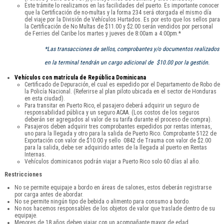
Este trámite lo realizamos en las facilidades del puerto. Es importante conocer
que la Certificación de no-multas y la forma 234 será otorgada el mismo día
del viaje por la División de Vehículos Hurtados. Es por esto que los sellos para
la Certificación de No Multas de $11.00 y $2.00 serán vendidos por personal
de Ferries del Caribe los martes y jueves de 8:00am a 4:00pm.*
*Las transacciones de sellos, comprobantes y/o documentos realizados
en la terminal tendrán un cargo adicional de $10.00 por la gestión.
Vehículos con matrícula de República Dominicana
Certificado de Depuración, el cual es expedido por el Departamento de Robo de
la Policía Nacional. (Referirse al plan piloto ubicada en el sector de Honduras
en esta ciudad).
Para transitar en Puerto Rico, el pasajero deberá adquirir un seguro de
responsabilidad pública y un seguro ACAA. (Los costos de los seguros
deberán ser agregados al valor de su tarifa durante el proceso de compra).
Pasajeros deben adquirir tres comprobantes expedidos por rentas internas,
uno para la llegada y otro para la salida de Puerto Rico. Comprobante 5122 de
Exportación con valor de $10.00 y sello 0842 de Trauma con valor de $2.00
para la salida, debe ser adquirido antes de la llegada al puerto en Rentas
Internas.
Vehículos dominicanos podrán viajar a Puerto Rico solo 60 días al año.
Restricciones
No se permite equipaje a bordo en áreas de salones, estos deberán registrarse
por carga antes de abordar.
No se permite ningún tipo de bebida o alimento para consumo a bordo.
No nos hacemos responsables de los objetos de valor que traslade dentro de su
equipaje.
Menores de 18 años deben viajar con un acompañante mayor de edad.