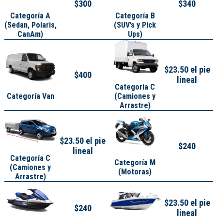
$300
$340
Categoría A
Categoría B
(
Sedan, Polaris,
(SUV’s y Pick
CanAm
)
Ups)
$23.50 el pie
$400
lineal
Categoría C
Categoría Van
(Camiones y
Arrastre)
$23.50 el pie
$240
lineal
Categoría C
Categoría M
(Camiones y
(Motoras)
Arrastre)
$23.50 el pie
$240
lineal