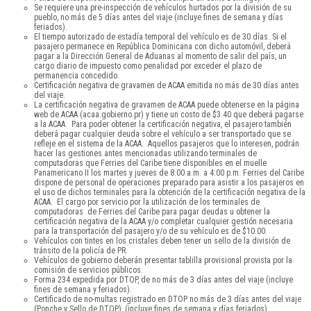
Se requiere una pre-inspección de vehículos hurtados por la división de su
pueblo, no más de 5 días antes del viaje (incluye fines de semana y días
feriados).
El tiempo autorizado de estadía temporal del vehículo es de 30 días. Si el
pasajero permanece en República Dominicana con dicho automóvil, deberá
pagar a la Dirección General de Aduanas al momento de salir del país, un
cargo diario de impuesto como penalidad por exceder el plazo de
permanencia concedido.
Certificación negativa de gravamen de ACAA emitida no más de 30 días antes
del viaje.
La certificación negativa de gravamen de ACAA puede obtenerse en la página
web de ACAA (acaa.gobierno.pr) y tiene un costo de $3.40 que deberá pagarse
a la ACAA. Para poder obtener la certificación negativa, el pasajero también
deberá pagar cualquier deuda sobre el vehículo a ser transportado que se
refleje en el sistema de la ACAA. Aquellos pasajeros que lo interesen, podrán
hacer las gestiones antes mencionadas utilizando terminales de
computadoras que Ferries del Caribe tiene disponibles en el muelle
Panamericano II los martes y jueves de 8:00 a.m. a 4:00 p.m. Ferries del Caribe
dispone de personal de operaciones preparado para asistir a los pasajeros en
el uso de dichos terminales para la obtención de la certificación negativa de la
ACAA. El cargo por servicio por la utilización de los terminales de
computadoras de Ferries del Caribe para pagar deudas u obtener la
certificación negativa de la ACAA y/o completar cualquier gestión necesaria
para la transportación del pasajero y/o de su vehículo es de $10.00.
Vehículos con tintes en los cristales deben tener un sello de la división de
tránsito de la policía de PR.
Vehículos de gobierno deberán presentar tablilla provisional provista por la
comisión de servicios públicos.
Forma 234 expedida por DTOP, de no más de 3 días antes del viaje (incluye
fines de semana y feriados).
Certificado de no-multas registrado en DTOP no más de 3 días antes del viaje
(Ponche y Sello de DTOP), (incluye fines de semana y días feriados).