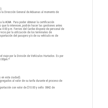
).
 a la Dirección General de Aduanas al momento de
 la ACAA. Para poder obtener la certificación
s que lo interesen, podrán hacer las gestiones antes
a 4:00 p.m. Ferries del Caribe dispone de personal de
icio por la utilización de los terminales de
sportación del pasajero y/o de su vehículo es de
el viaje por la División de Vehículos Hurtados. Es por
4:00pm.*
s en esta ciudad).
gregados al valor de su tarifa durante el proceso de
portación con valor de $10.00 y sello 0842 de