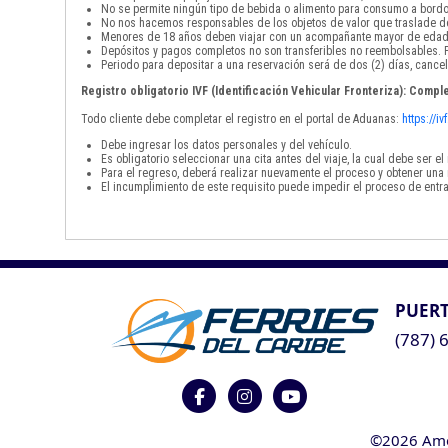
No se permite ningún tipo de bebida o alimento para consumo a bordo
No nos hacemos responsables de los objetos de valor que traslade de
Menores de 18 años deben viajar con un acompañante mayor de edad
Depósitos y pagos completos no son transferibles no reembolsables. P
Periodo para depositar a una reservación será de dos (2) días, cancel
Registro obligatorio IVF (Identificación Vehicular Fronteriza): Comple
Todo cliente debe completar el registro en el portal de Aduanas:
https://i
Debe ingresar los datos personales y del vehículo.
Es obligatorio seleccionar una cita antes del viaje, la cual debe ser 
Para el regreso, deberá realizar nuevamente el proceso y obtener una 
El incumplimiento de este requisito puede impedir el proceso de entra
PUERT
(787) 
©2026 Ameri