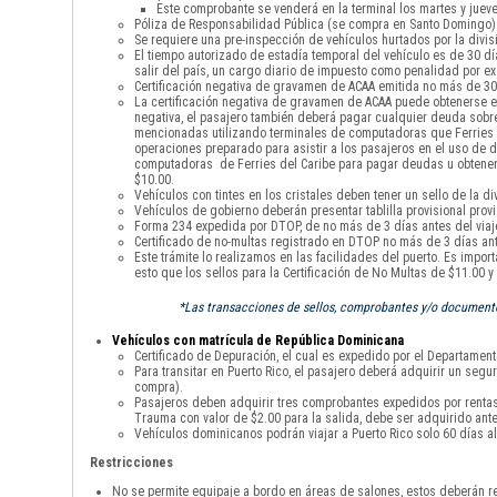
Este comprobante se venderá en la terminal los martes y jueve
Póliza de Responsabilidad Pública (se compra en Santo Domingo)
Se requiere una pre-inspección de vehículos hurtados por la divisi
El tiempo autorizado de estadía temporal del vehículo es de 30 
salir del país, un cargo diario de impuesto como penalidad por 
Certificación negativa de gravamen de ACAA emitida no más de 30 
La certificación negativa de gravamen de ACAA puede obtenerse en
negativa, el pasajero también deberá pagar cualquier deuda sobre 
mencionadas utilizando terminales de computadoras que Ferries de
operaciones preparado para asistir a los pasajeros en el uso de di
computadoras de Ferries del Caribe para pagar deudas u obtener la
$10.00.
Vehículos con tintes en los cristales deben tener un sello de la div
Vehículos de gobierno deberán presentar tablilla provisional provi
Forma 234 expedida por DTOP, de no más de 3 días antes del viaje
Certificado de no-multas registrado en DTOP no más de 3 días ante
Este trámite lo realizamos en las facilidades del puerto. Es impor
esto que los sellos para la Certificación de No Multas de $11.00 
*Las transacciones de sellos, comprobantes y/o documentos
Vehículos con matrícula de República Dominicana
Certificado de Depuración, el cual es expedido por el Departamento
Para transitar en Puerto Rico, el pasajero deberá adquirir un seg
compra).
Pasajeros deben adquirir tres comprobantes expedidos por rentas i
Trauma con valor de $2.00 para la salida, debe ser adquirido ante
Vehículos dominicanos podrán viajar a Puerto Rico solo 60 días al
Restricciones
No se permite equipaje a bordo en áreas de salones, estos deberán re