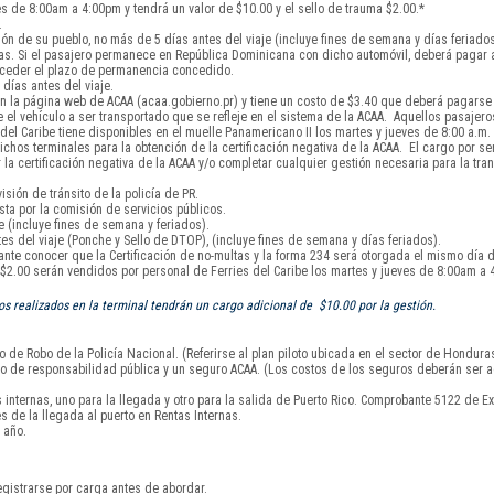
s de 8:00am a 4:00pm y tendrá un valor de $10.00 y el sello de trauma $2.00.*
.
ón de su pueblo, no más de 5 días antes del viaje (incluye fines de semana y días feriados
días. Si el pasajero permanece en República Dominicana con dicho automóvil, deberá pagar
exceder el plazo de permanencia concedido.
días antes del viaje.
 la página web de ACAA (acaa.gobierno.pr) y tiene un costo de $3.40 que deberá pagarse a
el vehículo a ser transportado que se refleje en el sistema de la ACAA. Aquellos pasajero
l Caribe tiene disponibles en el muelle Panamericano II los martes y jueves de 8:00 a.m. 
chos terminales para la obtención de la certificación negativa de la ACAA. El cargo por serv
 certificación negativa de la ACAA y/o completar cualquier gestión necesaria para la tran
isión de tránsito de la policía de PR.
sta por la comisión de servicios públicos.
 (incluye fines de semana y feriados).
s del viaje (Ponche y Sello de DTOP), (incluye fines de semana y días feriados).
tante conocer que la Certificación de no-multas y la forma 234 será otorgada el mismo día d
y $2.00 serán vendidos por personal de Ferries del Caribe los martes y jueves de 8:00am a 
 realizados en la terminal tendrán un cargo adicional de $10.00 por la gestión.
 de Robo de la Policía Nacional. (Referirse al plan piloto ubicada en el sector de Hondura
uro de responsabilidad pública y un seguro ACAA. (Los costos de los seguros deberán ser a
nternas, uno para la llegada y otro para la salida de Puerto Rico. Comprobante 5122 de Ex
s de la llegada al puerto en Rentas Internas.
 año.
gistrarse por carga antes de abordar.