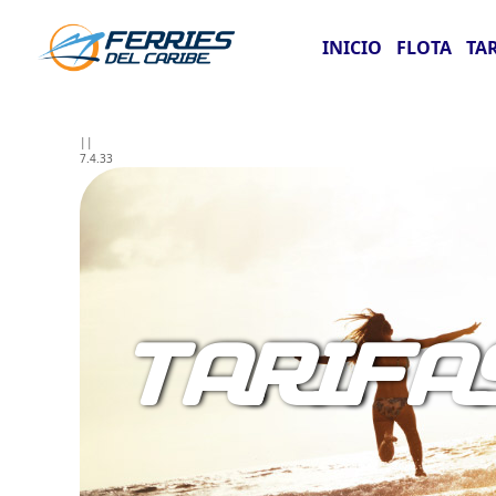
INICIO
FLOTA
TA
||
7.4.33
TARIFA