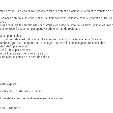
 previo aviso. En dicho caso el pasajero tendrá derecho a obtener cualquier reembolso de ta
celaciones debido a las condiciones del tiempo y otras causas ajenas al control de FDC. E
ajero.
s que requiera las autoridades migratorias, en cumplimiento de las leyes aplicables. To
cano deberá poseer un pasaporte visado o tarjeta de residente.
ículos personales.
Es responsabilidad del pasajero traer su mascota ubicada en una jaula / (kennel).
 de cargos por transporte; ni del pasajero, ni del vehículo. Pasaje no reembolsable.
 de $50.00 por vehículo
 de $100.00 por persona.
imo 3 horas antes de la hora de salida.
imo 6 horas antes de la hora de salida.
estar vigentes.
por la comisión de servicio público.
nal que dependerá de las dimensiones de la misma
do en DTOP de PR.