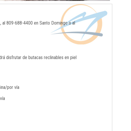
o, al 809-688-4400 en Santo Domingo o al
 disfrutar de butacas reclinables en piel
ina/por vía
vía