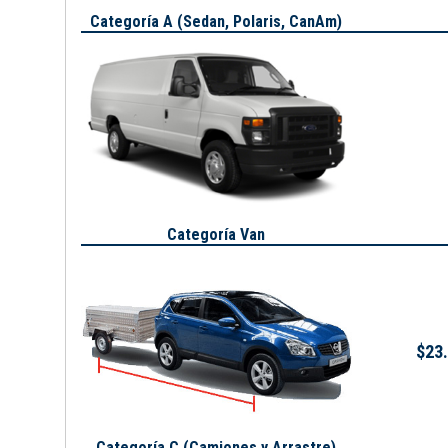
Categoría A (
Sedan, Polaris, CanAm
)
Categoría Van
$23.
Categoría C (Camiones y Arrastre)