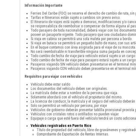
Información Importante
Ferries Del Caribe (FDC) se reserva el derecho de cambio de ruta, sin
Tarifas e Itinerarios están sujeto a cambios sin previo aviso.
El Itinerario de viajes está sujeto a demoras, modificaciones y/o can
se responsabiliza de reembolsar o compensar de forma alguna al pas
Todo pasajero de toda nacionalidad, deberá viajar con los documento
poseer un pasaporte vigente. Todo pasajero que sea ciudadano domini
Si viaja en cabina se permitirá una sola maleta por persona a bordo.
Si viaja en butaca se permitirá un pequeño bulto de mano, con sus art
En el buque contamos con área asignada para el viaje de su mascota. 
No será reembolsable ni transferible ninguna suma pagada en concepto
Todo cambio de fecha de viaje para vehículo estará sujeto a un cargo
Todo cambio de fecha de viaje para pasajero estará sujeto a un cargo
Pasajeros viajando SIN vehículo deben presentarse en el terminal mín
Pasajeros viajando CON vehículo deben presentarse en el terminal mín
Requisitos para viajar con vehículos
Vehículo debe estar saldo
Los documentos del vehículo deben ser originales.
La matrícula debe estar a nombre de la persona que viaja.
Solamente abordará con el vehículo el propietario del mismo.
La licencia de conducir, la matrícula y el seguro del vehículo deberán 
Solo se permitirá un vehículo por persona, por viaje
Vehículos de gobierno deberán presentar tablilla provisional provista 
Vehículos con cristales rotos o astillados no pueden viajar.
Equipaje o carga que esté fuera del vehículo tendrá un costo adicio
Vehículos registrados en Puerto Rico
Título de propiedad del vehículo, libre de gravámenes y registra
Comprobante de Exportación de Rentas Internas.