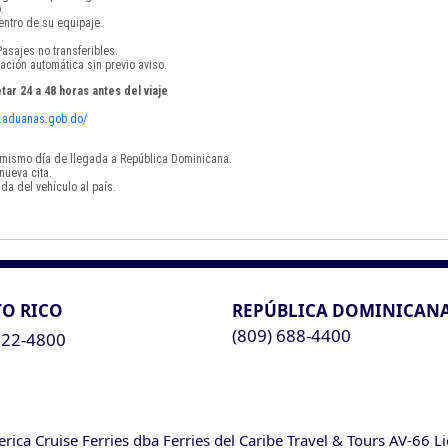
.
ntro de su equipaje.
.
asajes no transferibles.
ación automática sin previo aviso.
tar 24 a 48 horas antes del viaje
vf.aduanas.gob.do/
el mismo día de llegada a República Dominicana.
nueva cita.
da del vehículo al país.
O RICO
REPÚBLICA DOMINICAN
(809) 688-4400
622-4800
ca Cruise Ferries dba Ferries del Caribe Travel & Tours AV-66 L