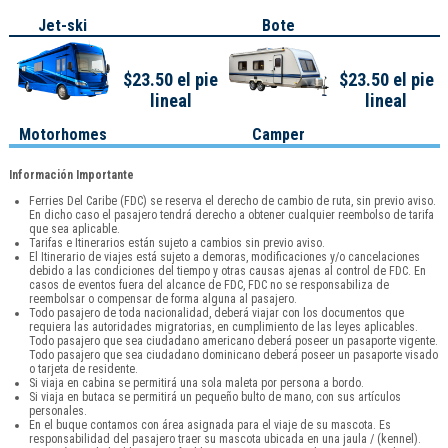
Jet-ski
Bote
$23.50 el pie
$23.50 el pie
lineal
lineal
Motorhomes
Camper
Información Importante
Ferries Del Caribe (FDC) se reserva el derecho de cambio de ruta, sin previo aviso.
En dicho caso el pasajero tendrá derecho a obtener cualquier reembolso de tarifa
que sea aplicable.
Tarifas e Itinerarios están sujeto a cambios sin previo aviso.
El Itinerario de viajes está sujeto a demoras, modificaciones y/o cancelaciones
debido a las condiciones del tiempo y otras causas ajenas al control de FDC. En
casos de eventos fuera del alcance de FDC, FDC no se responsabiliza de
reembolsar o compensar de forma alguna al pasajero.
Todo pasajero de toda nacionalidad, deberá viajar con los documentos que
requiera las autoridades migratorias, en cumplimiento de las leyes aplicables.
Todo pasajero que sea ciudadano americano deberá poseer un pasaporte vigente.
Todo pasajero que sea ciudadano dominicano deberá poseer un pasaporte visado
o tarjeta de residente.
Si viaja en cabina se permitirá una sola maleta por persona a bordo.
Si viaja en butaca se permitirá un pequeño bulto de mano, con sus artículos
personales.
En el buque contamos con área asignada para el viaje de su mascota. Es
responsabilidad del pasajero traer su mascota ubicada en una jaula / (kennel).