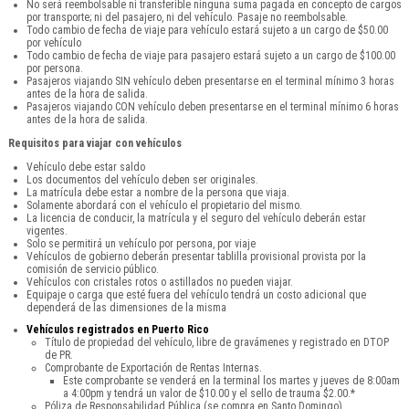
No será reembolsable ni transferible ninguna suma pagada en concepto de cargos
por transporte; ni del pasajero, ni del vehículo. Pasaje no reembolsable.
Todo cambio de fecha de viaje para vehículo estará sujeto a un cargo de $50.00
por vehículo
Todo cambio de fecha de viaje para pasajero estará sujeto a un cargo de $100.00
por persona.
Pasajeros viajando SIN vehículo deben presentarse en el terminal mínimo 3 horas
antes de la hora de salida.
Pasajeros viajando CON vehículo deben presentarse en el terminal mínimo 6 horas
antes de la hora de salida.
Requisitos para viajar con vehículos
Vehículo debe estar saldo
Los documentos del vehículo deben ser originales.
La matrícula debe estar a nombre de la persona que viaja.
Solamente abordará con el vehículo el propietario del mismo.
La licencia de conducir, la matrícula y el seguro del vehículo deberán estar
vigentes.
Solo se permitirá un vehículo por persona, por viaje
Vehículos de gobierno deberán presentar tablilla provisional provista por la
comisión de servicio público.
Vehículos con cristales rotos o astillados no pueden viajar.
Equipaje o carga que esté fuera del vehículo tendrá un costo adicional que
dependerá de las dimensiones de la misma
Vehículos registrados en Puerto Rico
Título de propiedad del vehículo, libre de gravámenes y registrado en DTOP
de PR.
Comprobante de Exportación de Rentas Internas.
Este comprobante se venderá en la terminal los martes y jueves de 8:00am
a 4:00pm y tendrá un valor de $10.00 y el sello de trauma $2.00.*
Póliza de Responsabilidad Pública (se compra en Santo Domingo).