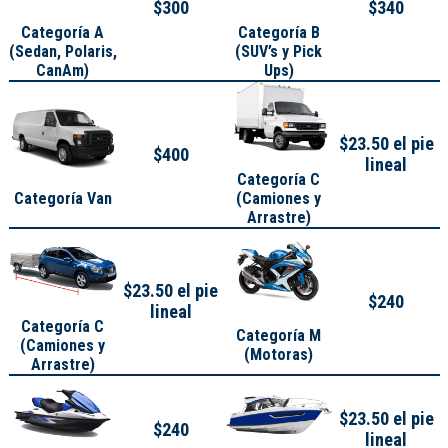
$300
$340
Categoría A
Categoría B
(
Sedan, Polaris,
(SUV’s y Pick
CanAm
)
Ups)
$23.50 el pie
$400
lineal
Categoría C
Categoría Van
(Camiones y
Arrastre)
$23.50 el pie
$240
lineal
Categoría C
Categoría M
(Camiones y
(Motoras)
Arrastre)
$23.50 el pie
$240
lineal