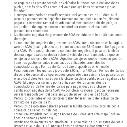
Se requiere una pre-inspección de vehículos hurtados por la división de su
pueblo, no más de 5 días antes del viaje (incluye fines de semana y días
feriados).
El tiempo autorizado de estadía temporal del vehículo es de 30 días. Si el
pasajero permanece en República Dominicana con dicho automóvil, deberá
pagar a la Dirección General de Aduanas al momento de salir del país, un
cargo diario de impuesto como penalidad por exceder el plazo de
permanencia concedido.
Certificación negativa de gravamen de ACAA emitida no más de 30 días antes
del viaje.
La certificación negativa de gravamen de ACAA puede obtenerse en la página
web de ACAA (acaa.gobierno.pr) y tiene un costo de $3.40 que deberá pagarse
a la ACAA. Para poder obtener la certificación negativa, el pasajero también
deberá pagar cualquier deuda sobre el vehículo a ser transportado que se
refleje en el sistema de la ACAA. Aquellos pasajeros que lo interesen, podrán
hacer las gestiones antes mencionadas utilizando terminales de
computadoras que Ferries del Caribe tiene disponibles en el muelle
Panamericano II los martes y jueves de 8:00 a.m. a 4:00 p.m. Ferries del Caribe
dispone de personal de operaciones preparado para asistir a los pasajeros en
el uso de dichos terminales para la obtención de la certificación negativa de la
ACAA. El cargo por servicio por la utilización de los terminales de
computadoras de Ferries del Caribe para pagar deudas u obtener la
certificación negativa de la ACAA y/o completar cualquier gestión necesaria
para la transportación del pasajero y/o de su vehículo es de $10.00.
Vehículos con tintes en los cristales deben tener un sello de la división de
tránsito de la policía de PR.
Vehículos de gobierno deberán presentar tablilla provisional provista por la
comisión de servicios públicos.
Forma 234 expedida por DTOP, de no más de 3 días antes del viaje (incluye
fines de semana y feriados).
Certificado de no-multas registrado en DTOP no más de 3 días antes del viaje
(Ponche y Sello de DTOP), (incluye fines de semana y días feriados).