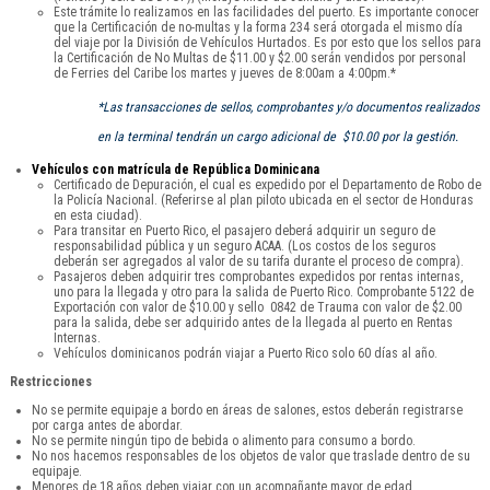
Este trámite lo realizamos en las facilidades del puerto. Es importante conocer
que la Certificación de no-multas y la forma 234 será otorgada el mismo día
del viaje por la División de Vehículos Hurtados. Es por esto que los sellos para
la Certificación de No Multas de $11.00 y $2.00 serán vendidos por personal
de Ferries del Caribe los martes y jueves de 8:00am a 4:00pm.*
*Las transacciones de sellos, comprobantes y/o documentos realizados
en la terminal tendrán un cargo adicional de $10.00 por la gestión.
Vehículos con matrícula de República Dominicana
Certificado de Depuración, el cual es expedido por el Departamento de Robo de
la Policía Nacional. (Referirse al plan piloto ubicada en el sector de Honduras
en esta ciudad).
Para transitar en Puerto Rico, el pasajero deberá adquirir un seguro de
responsabilidad pública y un seguro ACAA. (Los costos de los seguros
deberán ser agregados al valor de su tarifa durante el proceso de compra).
Pasajeros deben adquirir tres comprobantes expedidos por rentas internas,
uno para la llegada y otro para la salida de Puerto Rico. Comprobante 5122 de
Exportación con valor de $10.00 y sello 0842 de Trauma con valor de $2.00
para la salida, debe ser adquirido antes de la llegada al puerto en Rentas
Internas.
Vehículos dominicanos podrán viajar a Puerto Rico solo 60 días al año.
Restricciones
No se permite equipaje a bordo en áreas de salones, estos deberán registrarse
por carga antes de abordar.
No se permite ningún tipo de bebida o alimento para consumo a bordo.
No nos hacemos responsables de los objetos de valor que traslade dentro de su
equipaje.
Menores de 18 años deben viajar con un acompañante mayor de edad.