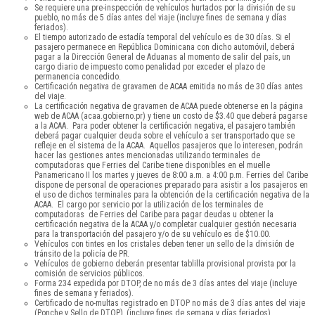
Se requiere una pre-inspección de vehículos hurtados por la división de su
pueblo, no más de 5 días antes del viaje (incluye fines de semana y días
feriados).
El tiempo autorizado de estadía temporal del vehículo es de 30 días. Si el
pasajero permanece en República Dominicana con dicho automóvil, deberá
pagar a la Dirección General de Aduanas al momento de salir del país, un
cargo diario de impuesto como penalidad por exceder el plazo de
permanencia concedido.
Certificación negativa de gravamen de ACAA emitida no más de 30 días antes
del viaje.
La certificación negativa de gravamen de ACAA puede obtenerse en la página
web de ACAA (acaa.gobierno.pr) y tiene un costo de $3.40 que deberá pagarse
a la ACAA. Para poder obtener la certificación negativa, el pasajero también
deberá pagar cualquier deuda sobre el vehículo a ser transportado que se
refleje en el sistema de la ACAA. Aquellos pasajeros que lo interesen, podrán
hacer las gestiones antes mencionadas utilizando terminales de
computadoras que Ferries del Caribe tiene disponibles en el muelle
Panamericano II los martes y jueves de 8:00 a.m. a 4:00 p.m. Ferries del Caribe
dispone de personal de operaciones preparado para asistir a los pasajeros en
el uso de dichos terminales para la obtención de la certificación negativa de la
ACAA. El cargo por servicio por la utilización de los terminales de
computadoras de Ferries del Caribe para pagar deudas u obtener la
certificación negativa de la ACAA y/o completar cualquier gestión necesaria
para la transportación del pasajero y/o de su vehículo es de $10.00.
Vehículos con tintes en los cristales deben tener un sello de la división de
tránsito de la policía de PR.
Vehículos de gobierno deberán presentar tablilla provisional provista por la
comisión de servicios públicos.
Forma 234 expedida por DTOP, de no más de 3 días antes del viaje (incluye
fines de semana y feriados).
Certificado de no-multas registrado en DTOP no más de 3 días antes del viaje
(Ponche y Sello de DTOP), (incluye fines de semana y días feriados).