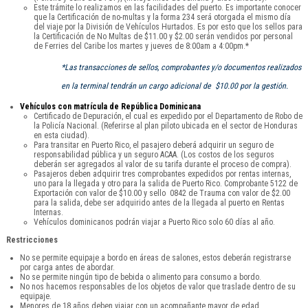
Este trámite lo realizamos en las facilidades del puerto. Es importante conocer
que la Certificación de no-multas y la forma 234 será otorgada el mismo día
del viaje por la División de Vehículos Hurtados. Es por esto que los sellos para
la Certificación de No Multas de $11.00 y $2.00 serán vendidos por personal
de Ferries del Caribe los martes y jueves de 8:00am a 4:00pm.*
*Las transacciones de sellos, comprobantes y/o documentos realizados
en la terminal tendrán un cargo adicional de $10.00 por la gestión.
Vehículos con matrícula de República Dominicana
Certificado de Depuración, el cual es expedido por el Departamento de Robo de
la Policía Nacional. (Referirse al plan piloto ubicada en el sector de Honduras
en esta ciudad).
Para transitar en Puerto Rico, el pasajero deberá adquirir un seguro de
responsabilidad pública y un seguro ACAA. (Los costos de los seguros
deberán ser agregados al valor de su tarifa durante el proceso de compra).
Pasajeros deben adquirir tres comprobantes expedidos por rentas internas,
uno para la llegada y otro para la salida de Puerto Rico. Comprobante 5122 de
Exportación con valor de $10.00 y sello 0842 de Trauma con valor de $2.00
para la salida, debe ser adquirido antes de la llegada al puerto en Rentas
Internas.
Vehículos dominicanos podrán viajar a Puerto Rico solo 60 días al año.
Restricciones
No se permite equipaje a bordo en áreas de salones, estos deberán registrarse
por carga antes de abordar.
No se permite ningún tipo de bebida o alimento para consumo a bordo.
No nos hacemos responsables de los objetos de valor que traslade dentro de su
equipaje.
Menores de 18 años deben viajar con un acompañante mayor de edad.