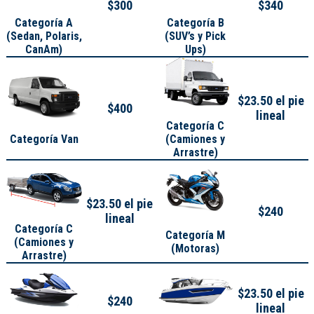
$300
$340
Categoría A
Categoría B
(
Sedan, Polaris,
(SUV’s y Pick
CanAm
)
Ups)
$23.50 el pie
$400
lineal
Categoría C
Categoría Van
(Camiones y
Arrastre)
$23.50 el pie
$240
lineal
Categoría C
Categoría M
(Camiones y
(Motoras)
Arrastre)
$23.50 el pie
$240
lineal