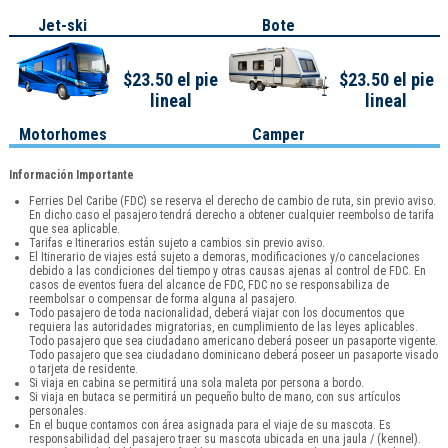
Jet-ski
Bote
$23.50 el pie
$23.50 el pie
lineal
lineal
Motorhomes
Camper
Información Importante
Ferries Del Caribe (FDC) se reserva el derecho de cambio de ruta, sin previo aviso.
En dicho caso el pasajero tendrá derecho a obtener cualquier reembolso de tarifa
que sea aplicable.
Tarifas e Itinerarios están sujeto a cambios sin previo aviso.
El Itinerario de viajes está sujeto a demoras, modificaciones y/o cancelaciones
debido a las condiciones del tiempo y otras causas ajenas al control de FDC. En
casos de eventos fuera del alcance de FDC, FDC no se responsabiliza de
reembolsar o compensar de forma alguna al pasajero.
Todo pasajero de toda nacionalidad, deberá viajar con los documentos que
requiera las autoridades migratorias, en cumplimiento de las leyes aplicables.
Todo pasajero que sea ciudadano americano deberá poseer un pasaporte vigente.
Todo pasajero que sea ciudadano dominicano deberá poseer un pasaporte visado
o tarjeta de residente.
Si viaja en cabina se permitirá una sola maleta por persona a bordo.
Si viaja en butaca se permitirá un pequeño bulto de mano, con sus artículos
personales.
En el buque contamos con área asignada para el viaje de su mascota. Es
responsabilidad del pasajero traer su mascota ubicada en una jaula / (kennel).