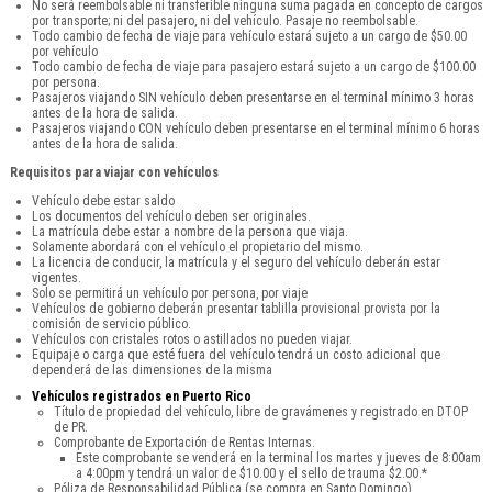
No será reembolsable ni transferible ninguna suma pagada en concepto de cargos
por transporte; ni del pasajero, ni del vehículo. Pasaje no reembolsable.
Todo cambio de fecha de viaje para vehículo estará sujeto a un cargo de $50.00
por vehículo
Todo cambio de fecha de viaje para pasajero estará sujeto a un cargo de $100.00
por persona.
Pasajeros viajando SIN vehículo deben presentarse en el terminal mínimo 3 horas
antes de la hora de salida.
Pasajeros viajando CON vehículo deben presentarse en el terminal mínimo 6 horas
antes de la hora de salida.
Requisitos para viajar con vehículos
Vehículo debe estar saldo
Los documentos del vehículo deben ser originales.
La matrícula debe estar a nombre de la persona que viaja.
Solamente abordará con el vehículo el propietario del mismo.
La licencia de conducir, la matrícula y el seguro del vehículo deberán estar
vigentes.
Solo se permitirá un vehículo por persona, por viaje
Vehículos de gobierno deberán presentar tablilla provisional provista por la
comisión de servicio público.
Vehículos con cristales rotos o astillados no pueden viajar.
Equipaje o carga que esté fuera del vehículo tendrá un costo adicional que
dependerá de las dimensiones de la misma
Vehículos registrados en Puerto Rico
Título de propiedad del vehículo, libre de gravámenes y registrado en DTOP
de PR.
Comprobante de Exportación de Rentas Internas.
Este comprobante se venderá en la terminal los martes y jueves de 8:00am
a 4:00pm y tendrá un valor de $10.00 y el sello de trauma $2.00.*
Póliza de Responsabilidad Pública (se compra en Santo Domingo).