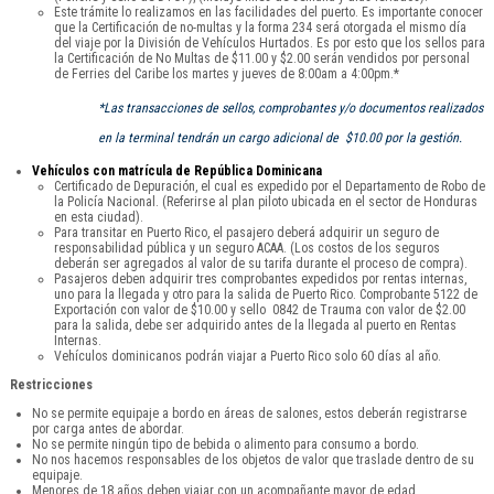
Este trámite lo realizamos en las facilidades del puerto. Es importante conocer
que la Certificación de no-multas y la forma 234 será otorgada el mismo día
del viaje por la División de Vehículos Hurtados. Es por esto que los sellos para
la Certificación de No Multas de $11.00 y $2.00 serán vendidos por personal
de Ferries del Caribe los martes y jueves de 8:00am a 4:00pm.*
*Las transacciones de sellos, comprobantes y/o documentos realizados
en la terminal tendrán un cargo adicional de $10.00 por la gestión.
Vehículos con matrícula de República Dominicana
Certificado de Depuración, el cual es expedido por el Departamento de Robo de
la Policía Nacional. (Referirse al plan piloto ubicada en el sector de Honduras
en esta ciudad).
Para transitar en Puerto Rico, el pasajero deberá adquirir un seguro de
responsabilidad pública y un seguro ACAA. (Los costos de los seguros
deberán ser agregados al valor de su tarifa durante el proceso de compra).
Pasajeros deben adquirir tres comprobantes expedidos por rentas internas,
uno para la llegada y otro para la salida de Puerto Rico. Comprobante 5122 de
Exportación con valor de $10.00 y sello 0842 de Trauma con valor de $2.00
para la salida, debe ser adquirido antes de la llegada al puerto en Rentas
Internas.
Vehículos dominicanos podrán viajar a Puerto Rico solo 60 días al año.
Restricciones
No se permite equipaje a bordo en áreas de salones, estos deberán registrarse
por carga antes de abordar.
No se permite ningún tipo de bebida o alimento para consumo a bordo.
No nos hacemos responsables de los objetos de valor que traslade dentro de su
equipaje.
Menores de 18 años deben viajar con un acompañante mayor de edad.