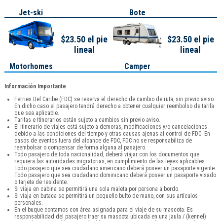
Jet-ski
Bote
$23.50 el pie
$23.50 el pie
lineal
lineal
Motorhomes
Camper
Información Importante
Ferries Del Caribe (FDC) se reserva el derecho de cambio de ruta, sin previo aviso.
En dicho caso el pasajero tendrá derecho a obtener cualquier reembolso de tarifa
que sea aplicable.
Tarifas e Itinerarios están sujeto a cambios sin previo aviso.
El Itinerario de viajes está sujeto a demoras, modificaciones y/o cancelaciones
debido a las condiciones del tiempo y otras causas ajenas al control de FDC. En
casos de eventos fuera del alcance de FDC, FDC no se responsabiliza de
reembolsar o compensar de forma alguna al pasajero.
Todo pasajero de toda nacionalidad, deberá viajar con los documentos que
requiera las autoridades migratorias, en cumplimiento de las leyes aplicables.
Todo pasajero que sea ciudadano americano deberá poseer un pasaporte vigente.
Todo pasajero que sea ciudadano dominicano deberá poseer un pasaporte visado
o tarjeta de residente.
Si viaja en cabina se permitirá una sola maleta por persona a bordo.
Si viaja en butaca se permitirá un pequeño bulto de mano, con sus artículos
personales.
En el buque contamos con área asignada para el viaje de su mascota. Es
responsabilidad del pasajero traer su mascota ubicada en una jaula / (kennel).