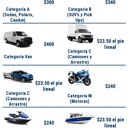
$300
$340
Categoría A
Categoría B
(
Sedan, Polaris,
(SUV’s y Pick
CanAm
)
Ups)
$23.50 el pie
$400
lineal
Categoría C
Categoría Van
(Camiones y
Arrastre)
$23.50 el pie
$240
lineal
Categoría C
Categoría M
(Camiones y
(Motoras)
Arrastre)
$23.50 el pie
$240
lineal