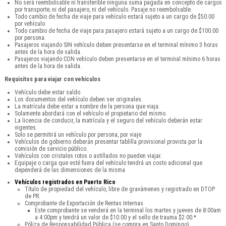
No será reembolsable ni transferible ninguna suma pagada en concepto de cargos
por transporte; ni del pasajero, ni del vehículo. Pasaje no reembolsable.
Todo cambio de fecha de viaje para vehículo estará sujeto a un cargo de $50.00
por vehículo
Todo cambio de fecha de viaje para pasajero estará sujeto a un cargo de $100.00
por persona.
Pasajeros viajando SIN vehículo deben presentarse en el terminal mínimo 3 horas
antes de la hora de salida.
Pasajeros viajando CON vehículo deben presentarse en el terminal mínimo 6 horas
antes de la hora de salida.
Requisitos para viajar con vehículos
Vehículo debe estar saldo
Los documentos del vehículo deben ser originales.
La matrícula debe estar a nombre de la persona que viaja.
Solamente abordará con el vehículo el propietario del mismo.
La licencia de conducir, la matrícula y el seguro del vehículo deberán estar
vigentes.
Solo se permitirá un vehículo por persona, por viaje
Vehículos de gobierno deberán presentar tablilla provisional provista por la
comisión de servicio público.
Vehículos con cristales rotos o astillados no pueden viajar.
Equipaje o carga que esté fuera del vehículo tendrá un costo adicional que
dependerá de las dimensiones de la misma
Vehículos registrados en Puerto Rico
Título de propiedad del vehículo, libre de gravámenes y registrado en DTOP
de PR.
Comprobante de Exportación de Rentas Internas.
Este comprobante se venderá en la terminal los martes y jueves de 8:00am
a 4:00pm y tendrá un valor de $10.00 y el sello de trauma $2.00.*
Póliza de Responsabilidad Pública (se compra en Santo Domingo).