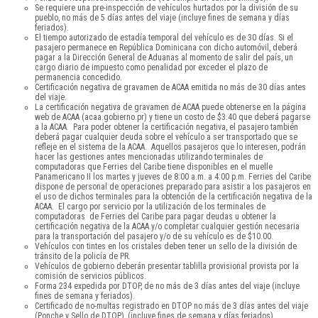
Se requiere una pre-inspección de vehículos hurtados por la división de su
pueblo, no más de 5 días antes del viaje (incluye fines de semana y días
feriados).
El tiempo autorizado de estadía temporal del vehículo es de 30 días. Si el
pasajero permanece en República Dominicana con dicho automóvil, deberá
pagar a la Dirección General de Aduanas al momento de salir del país, un
cargo diario de impuesto como penalidad por exceder el plazo de
permanencia concedido.
Certificación negativa de gravamen de ACAA emitida no más de 30 días antes
del viaje.
La certificación negativa de gravamen de ACAA puede obtenerse en la página
web de ACAA (acaa.gobierno.pr) y tiene un costo de $3.40 que deberá pagarse
a la ACAA. Para poder obtener la certificación negativa, el pasajero también
deberá pagar cualquier deuda sobre el vehículo a ser transportado que se
refleje en el sistema de la ACAA. Aquellos pasajeros que lo interesen, podrán
hacer las gestiones antes mencionadas utilizando terminales de
computadoras que Ferries del Caribe tiene disponibles en el muelle
Panamericano II los martes y jueves de 8:00 a.m. a 4:00 p.m. Ferries del Caribe
dispone de personal de operaciones preparado para asistir a los pasajeros en
el uso de dichos terminales para la obtención de la certificación negativa de la
ACAA. El cargo por servicio por la utilización de los terminales de
computadoras de Ferries del Caribe para pagar deudas u obtener la
certificación negativa de la ACAA y/o completar cualquier gestión necesaria
para la transportación del pasajero y/o de su vehículo es de $10.00.
Vehículos con tintes en los cristales deben tener un sello de la división de
tránsito de la policía de PR.
Vehículos de gobierno deberán presentar tablilla provisional provista por la
comisión de servicios públicos.
Forma 234 expedida por DTOP, de no más de 3 días antes del viaje (incluye
fines de semana y feriados).
Certificado de no-multas registrado en DTOP no más de 3 días antes del viaje
(Ponche y Sello de DTOP), (incluye fines de semana y días feriados).