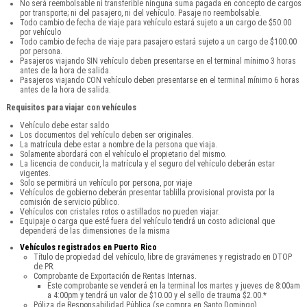
No será reembolsable ni transferible ninguna suma pagada en concepto de cargos
por transporte; ni del pasajero, ni del vehículo. Pasaje no reembolsable.
Todo cambio de fecha de viaje para vehículo estará sujeto a un cargo de $50.00
por vehículo
Todo cambio de fecha de viaje para pasajero estará sujeto a un cargo de $100.00
por persona.
Pasajeros viajando SIN vehículo deben presentarse en el terminal mínimo 3 horas
antes de la hora de salida.
Pasajeros viajando CON vehículo deben presentarse en el terminal mínimo 6 horas
antes de la hora de salida.
Requisitos para viajar con vehículos
Vehículo debe estar saldo
Los documentos del vehículo deben ser originales.
La matrícula debe estar a nombre de la persona que viaja.
Solamente abordará con el vehículo el propietario del mismo.
La licencia de conducir, la matrícula y el seguro del vehículo deberán estar
vigentes.
Solo se permitirá un vehículo por persona, por viaje
Vehículos de gobierno deberán presentar tablilla provisional provista por la
comisión de servicio público.
Vehículos con cristales rotos o astillados no pueden viajar.
Equipaje o carga que esté fuera del vehículo tendrá un costo adicional que
dependerá de las dimensiones de la misma
Vehículos registrados en Puerto Rico
Título de propiedad del vehículo, libre de gravámenes y registrado en DTOP
de PR.
Comprobante de Exportación de Rentas Internas.
Este comprobante se venderá en la terminal los martes y jueves de 8:00am
a 4:00pm y tendrá un valor de $10.00 y el sello de trauma $2.00.*
Póliza de Responsabilidad Pública (se compra en Santo Domingo).