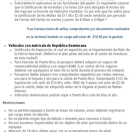
Este trámite lo realizamos en las facilidades del puerto. Es importante conocer
que la Certificación de no-multas y la forma 234 será otorgada el mismo día
del viaje por la División de Vehículos Hurtados. Es por esto que los sellos para
la Certificación de No Multas de $11.00 y $2.00 serán vendidos por personal
de Ferries del Caribe los martes y jueves de 8:00am a 4:00pm.*
*Las transacciones de sellos, comprobantes y/o documentos realizados
en la terminal tendrán un cargo adicional de $10.00 por la gestión.
Vehículos con matrícula de República Dominicana
Certificado de Depuración, el cual es expedido por el Departamento de Robo de
la Policía Nacional. (Referirse al plan piloto ubicada en el sector de Honduras
en esta ciudad).
Para transitar en Puerto Rico, el pasajero deberá adquirir un seguro de
responsabilidad pública y un seguro ACAA. (Los costos de los seguros
deberán ser agregados al valor de su tarifa durante el proceso de compra).
Pasajeros deben adquirir tres comprobantes expedidos por rentas internas,
uno para la llegada y otro para la salida de Puerto Rico. Comprobante 5122 de
Exportación con valor de $10.00 y sello 0842 de Trauma con valor de $2.00
para la salida, debe ser adquirido antes de la llegada al puerto en Rentas
Internas.
Vehículos dominicanos podrán viajar a Puerto Rico solo 60 días al año.
Restricciones
No se permite equipaje a bordo en áreas de salones, estos deberán registrarse
por carga antes de abordar.
No se permite ningún tipo de bebida o alimento para consumo a bordo.
No nos hacemos responsables de los objetos de valor que traslade dentro de su
equipaje.
Menores de 18 años deben viajar con un acompañante mayor de edad.