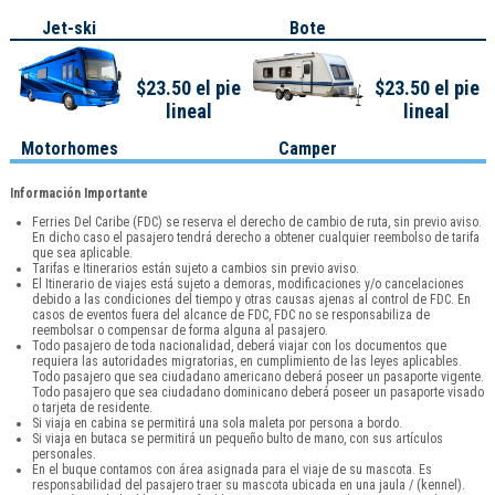
Jet-ski
Bote
$23.50 el pie
$23.50 el pie
lineal
lineal
Motorhomes
Camper
Información Importante
Ferries Del Caribe (FDC) se reserva el derecho de cambio de ruta, sin previo aviso.
En dicho caso el pasajero tendrá derecho a obtener cualquier reembolso de tarifa
que sea aplicable.
Tarifas e Itinerarios están sujeto a cambios sin previo aviso.
El Itinerario de viajes está sujeto a demoras, modificaciones y/o cancelaciones
debido a las condiciones del tiempo y otras causas ajenas al control de FDC. En
casos de eventos fuera del alcance de FDC, FDC no se responsabiliza de
reembolsar o compensar de forma alguna al pasajero.
Todo pasajero de toda nacionalidad, deberá viajar con los documentos que
requiera las autoridades migratorias, en cumplimiento de las leyes aplicables.
Todo pasajero que sea ciudadano americano deberá poseer un pasaporte vigente.
Todo pasajero que sea ciudadano dominicano deberá poseer un pasaporte visado
o tarjeta de residente.
Si viaja en cabina se permitirá una sola maleta por persona a bordo.
Si viaja en butaca se permitirá un pequeño bulto de mano, con sus artículos
personales.
En el buque contamos con área asignada para el viaje de su mascota. Es
responsabilidad del pasajero traer su mascota ubicada en una jaula / (kennel).