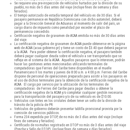
Se requiere una pre-inspección de vehículos hurtados por la división de su
pueblo, no más de 5 días antes del viaje (incluye fines de semana y días
feriados).
El tiempo autorizado de estadía temporal del vehículo es de 30 días. Si el
pasajero permanece en República Dominicana con dicho automóvil, deberá
pagar a la Dirección General de Aduanas al momento de salir del país, un
cargo diario de impuesto como penalidad por exceder el plazo de
permanencia concedido.
Certificación negativa de gravamen de ACAA emitida no más de 30 días antes
del viaje.
La certificación negativa de gravamen de ACAA puede obtenerse en la página
web de ACAA (acaa.gobierno.pr) y tiene un costo de $3.40 que deberá pagarse
a la ACAA. Para poder obtener la certificación negativa, el pasajero también
deberá pagar cualquier deuda sobre el vehículo a ser transportado que se
refleje en el sistema de la ACAA. Aquellos pasajeros que lo interesen, podrán
hacer las gestiones antes mencionadas utilizando terminales de
computadoras que Ferries del Caribe tiene disponibles en el muelle
Panamericano II los martes y jueves de 8:00 a.m. a 4:00 p.m. Ferries del Caribe
dispone de personal de operaciones preparado para asistir a los pasajeros en
el uso de dichos terminales para la obtención de la certificación negativa de la
ACAA. El cargo por servicio por la utilización de los terminales de
computadoras de Ferries del Caribe para pagar deudas u obtener la
certificación negativa de la ACAA y/o completar cualquier gestión necesaria
para la transportación del pasajero y/o de su vehículo es de $10.00.
Vehículos con tintes en los cristales deben tener un sello de la división de
tránsito de la policía de PR.
Vehículos de gobierno deberán presentar tablilla provisional provista por la
comisión de servicios públicos.
Forma 234 expedida por DTOP, de no más de 3 días antes del viaje (incluye
fines de semana y feriados).
Certificado de no-multas registrado en DTOP no más de 3 días antes del viaje
(Ponche y Sello de DTOP), (incluye fines de semana y días feriados).