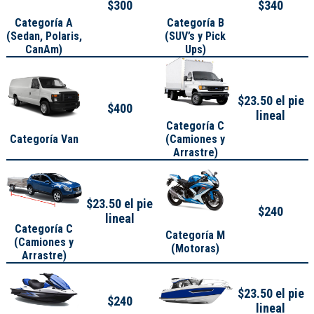
$300
$340
Categoría A
Categoría B
(
Sedan, Polaris,
(SUV’s y Pick
CanAm
)
Ups)
$23.50 el pie
$400
lineal
Categoría C
Categoría Van
(Camiones y
Arrastre)
$23.50 el pie
$240
lineal
Categoría C
Categoría M
(Camiones y
(Motoras)
Arrastre)
$23.50 el pie
$240
lineal