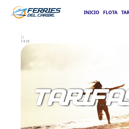
INICIO
FLOTA
TA
||
7.4.33
TARIFA