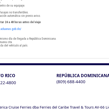
.
ntro de su equipaje.
.
asajes no transferibles.
ación automática sin previo aviso.
tar 24 a 48 horas antes del viaje
vf.aduanas.gob.do/
el mismo día de llegada a República Dominicana.
nueva cita.
da del vehículo al país.
O RICO
REPÚBLICA DOMINICAN
(809) 688-4400
622-4800
ca Cruise Ferries dba Ferries del Caribe Travel & Tours AV-66 L