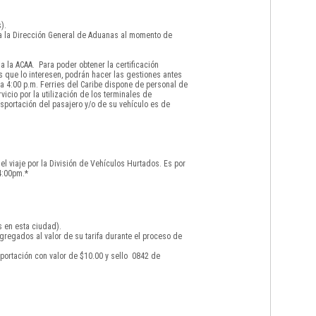
).
 a la Dirección General de Aduanas al momento de
 la ACAA. Para poder obtener la certificación
s que lo interesen, podrán hacer las gestiones antes
a 4:00 p.m. Ferries del Caribe dispone de personal de
icio por la utilización de los terminales de
sportación del pasajero y/o de su vehículo es de
el viaje por la División de Vehículos Hurtados. Es por
4:00pm.*
s en esta ciudad).
gregados al valor de su tarifa durante el proceso de
portación con valor de $10.00 y sello 0842 de