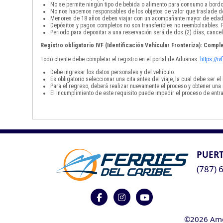
No se permite ningún tipo de bebida o alimento para consumo a bordo
No nos hacemos responsables de los objetos de valor que traslade de
Menores de 18 años deben viajar con un acompañante mayor de edad
Depósitos y pagos completos no son transferibles no reembolsables. P
Periodo para depositar a una reservación será de dos (2) días, cancel
Registro obligatorio IVF (Identificación Vehicular Fronteriza): Comple
Todo cliente debe completar el registro en el portal de Aduanas:
https://i
Debe ingresar los datos personales y del vehículo.
Es obligatorio seleccionar una cita antes del viaje, la cual debe ser 
Para el regreso, deberá realizar nuevamente el proceso y obtener una 
El incumplimiento de este requisito puede impedir el proceso de entra
PUERT
(787) 
©2026 Ameri