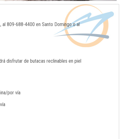
o, al 809-688-4400 en Santo Domingo o al
 disfrutar de butacas reclinables en piel
ina/por vía
vía