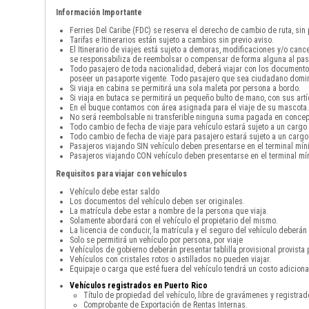
Información Importante
Ferries Del Caribe (FDC) se reserva el derecho de cambio de ruta, sin
Tarifas e Itinerarios están sujeto a cambios sin previo aviso.
El Itinerario de viajes está sujeto a demoras, modificaciones y/o can
se responsabiliza de reembolsar o compensar de forma alguna al pas
Todo pasajero de toda nacionalidad, deberá viajar con los documento
poseer un pasaporte vigente. Todo pasajero que sea ciudadano domini
Si viaja en cabina se permitirá una sola maleta por persona a bordo.
Si viaja en butaca se permitirá un pequeño bulto de mano, con sus art
En el buque contamos con área asignada para el viaje de su mascota. 
No será reembolsable ni transferible ninguna suma pagada en concepto
Todo cambio de fecha de viaje para vehículo estará sujeto a un cargo
Todo cambio de fecha de viaje para pasajero estará sujeto a un cargo
Pasajeros viajando SIN vehículo deben presentarse en el terminal mín
Pasajeros viajando CON vehículo deben presentarse en el terminal mín
Requisitos para viajar con vehículos
Vehículo debe estar saldo
Los documentos del vehículo deben ser originales.
La matrícula debe estar a nombre de la persona que viaja.
Solamente abordará con el vehículo el propietario del mismo.
La licencia de conducir, la matrícula y el seguro del vehículo deberán 
Solo se permitirá un vehículo por persona, por viaje
Vehículos de gobierno deberán presentar tablilla provisional provista 
Vehículos con cristales rotos o astillados no pueden viajar.
Equipaje o carga que esté fuera del vehículo tendrá un costo adicio
Vehículos registrados en Puerto Rico
Título de propiedad del vehículo, libre de gravámenes y registra
Comprobante de Exportación de Rentas Internas.