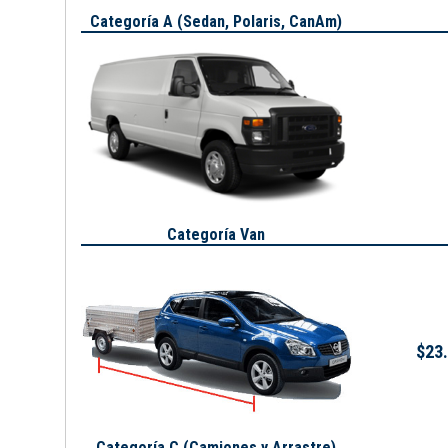
Categoría A (
Sedan, Polaris, CanAm
)
Categoría Van
$23.
Categoría C (Camiones y Arrastre)