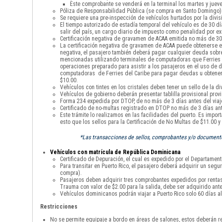
Este comprobante se venderá en la terminal los martes y jueve
Póliza de Responsabilidad Pública (se compra en Santo Domingo)
Se requiere una pre-inspección de vehículos hurtados por la divisi
El tiempo autorizado de estadía temporal del vehículo es de 30 
salir del país, un cargo diario de impuesto como penalidad por 
Certificación negativa de gravamen de ACAA emitida no más de 30 
La certificación negativa de gravamen de ACAA puede obtenerse en
negativa, el pasajero también deberá pagar cualquier deuda sobre 
mencionadas utilizando terminales de computadoras que Ferries de
operaciones preparado para asistir a los pasajeros en el uso de di
computadoras de Ferries del Caribe para pagar deudas u obtener la
$10.00.
Vehículos con tintes en los cristales deben tener un sello de la div
Vehículos de gobierno deberán presentar tablilla provisional provi
Forma 234 expedida por DTOP, de no más de 3 días antes del viaje
Certificado de no-multas registrado en DTOP no más de 3 días ante
Este trámite lo realizamos en las facilidades del puerto. Es impor
esto que los sellos para la Certificación de No Multas de $11.00 
*Las transacciones de sellos, comprobantes y/o documentos
Vehículos con matrícula de República Dominicana
Certificado de Depuración, el cual es expedido por el Departamento
Para transitar en Puerto Rico, el pasajero deberá adquirir un seg
compra).
Pasajeros deben adquirir tres comprobantes expedidos por rentas i
Trauma con valor de $2.00 para la salida, debe ser adquirido ante
Vehículos dominicanos podrán viajar a Puerto Rico solo 60 días al
Restricciones
No se permite equipaje a bordo en áreas de salones, estos deberán re