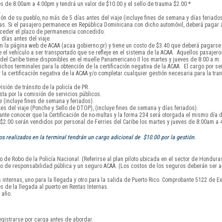
s de 8:00am a 4:00pm y tendrá un valor de $10.00 y el sello de trauma $2.00.*
.
ón de su pueblo, no más de 5 días antes del viaje (incluye fines de semana y días feriados
días. Si el pasajero permanece en República Dominicana con dicho automóvil, deberá pagar
exceder el plazo de permanencia concedido.
días antes del viaje.
 la página web de ACAA (acaa.gobierno.pr) y tiene un costo de $3.40 que deberá pagarse a
el vehículo a ser transportado que se refleje en el sistema de la ACAA. Aquellos pasajero
l Caribe tiene disponibles en el muelle Panamericano II los martes y jueves de 8:00 a.m. 
chos terminales para la obtención de la certificación negativa de la ACAA. El cargo por serv
 certificación negativa de la ACAA y/o completar cualquier gestión necesaria para la tran
isión de tránsito de la policía de PR.
sta por la comisión de servicios públicos.
 (incluye fines de semana y feriados).
s del viaje (Ponche y Sello de DTOP), (incluye fines de semana y días feriados).
tante conocer que la Certificación de no-multas y la forma 234 será otorgada el mismo día d
y $2.00 serán vendidos por personal de Ferries del Caribe los martes y jueves de 8:00am a 
 realizados en la terminal tendrán un cargo adicional de $10.00 por la gestión.
 de Robo de la Policía Nacional. (Referirse al plan piloto ubicada en el sector de Hondura
uro de responsabilidad pública y un seguro ACAA. (Los costos de los seguros deberán ser a
nternas, uno para la llegada y otro para la salida de Puerto Rico. Comprobante 5122 de Ex
s de la llegada al puerto en Rentas Internas.
 año.
gistrarse por carga antes de abordar.