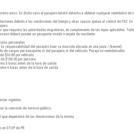
 previo aviso. En dicho caso el pasajero tendrá derecho a obtener cualquier reembolso de ta
celaciones debido a las condiciones del tiempo y otras causas ajenas al control de FDC. E
ajero.
s que requiera las autoridades migratorias, en cumplimiento de las leyes aplicables. To
cano deberá poseer un pasaporte visado o tarjeta de residente.
ículos personales.
Es responsabilidad del pasajero traer su mascota ubicada en una jaula / (kennel).
 de cargos por transporte; ni del pasajero, ni del vehículo. Pasaje no reembolsable.
 de $50.00 por vehículo
 de $100.00 por persona.
imo 3 horas antes de la hora de salida.
imo 6 horas antes de la hora de salida.
estar vigentes.
por la comisión de servicio público.
nal que dependerá de las dimensiones de la misma
do en DTOP de PR.