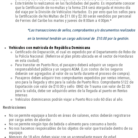
Este trámite lo realizamos en las facilidades del puerto. Es importante conocer
que la Certificación de no-multas y la forma 234 será otorgada el mismo día
del viaje por la División de Vehículos Hurtados. Es por esto que los sellos para
la Certificación de No Multas de $11.00 y $2.00 serán vendidos por personal
de Ferries del Caribe los martes y jueves de 8:00am a 4:00pm.*
*Las transacciones de sellos, comprobantes y/o documentos realizados
en la terminal tendrán un cargo adicional de $10.00 por la gestión.
Vehículos con matrícula de República Dominicana
Certificado de Depuración, el cual es expedido por el Departamento de Robo de
la Policía Nacional. (Referirse al plan piloto ubicada en el sector de Honduras
en esta ciudad).
Para transitar en Puerto Rico, el pasajero deberá adquirir un seguro de
responsabilidad pública y un seguro ACAA. (Los costos de los seguros
deberán ser agregados al valor de su tarifa durante el proceso de compra).
Pasajeros deben adquirir tres comprobantes expedidos por rentas internas,
uno para la llegada y otro para la salida de Puerto Rico. Comprobante 5122 de
Exportación con valor de $10.00 y sello 0842 de Trauma con valor de $2.00
para la salida, debe ser adquirido antes de la llegada al puerto en Rentas
Internas.
Vehículos dominicanos podrán viajar a Puerto Rico solo 60 días al año.
Restricciones
No se permite equipaje a bordo en áreas de salones, estos deberán registrarse
por carga antes de abordar.
No se permite ningún tipo de bebida o alimento para consumo a bordo.
No nos hacemos responsables de los objetos de valor que traslade dentro de su
equipaje.
Menores de 18 años deben viajar con un acompañante mayor de edad.