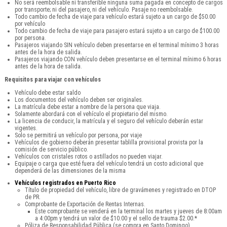
No será reembolsable ni transferible ninguna suma pagada en concepto de cargos
por transporte; ni del pasajero, ni del vehículo. Pasaje no reembolsable.
Todo cambio de fecha de viaje para vehículo estará sujeto a un cargo de $50.00
por vehículo
Todo cambio de fecha de viaje para pasajero estará sujeto a un cargo de $100.00
por persona.
Pasajeros viajando SIN vehículo deben presentarse en el terminal mínimo 3 horas
antes de la hora de salida.
Pasajeros viajando CON vehículo deben presentarse en el terminal mínimo 6 horas
antes de la hora de salida.
Requisitos para viajar con vehículos
Vehículo debe estar saldo
Los documentos del vehículo deben ser originales.
La matrícula debe estar a nombre de la persona que viaja.
Solamente abordará con el vehículo el propietario del mismo.
La licencia de conducir, la matrícula y el seguro del vehículo deberán estar
vigentes.
Solo se permitirá un vehículo por persona, por viaje
Vehículos de gobierno deberán presentar tablilla provisional provista por la
comisión de servicio público.
Vehículos con cristales rotos o astillados no pueden viajar.
Equipaje o carga que esté fuera del vehículo tendrá un costo adicional que
dependerá de las dimensiones de la misma
Vehículos registrados en Puerto Rico
Título de propiedad del vehículo, libre de gravámenes y registrado en DTOP
de PR.
Comprobante de Exportación de Rentas Internas.
Este comprobante se venderá en la terminal los martes y jueves de 8:00am
a 4:00pm y tendrá un valor de $10.00 y el sello de trauma $2.00.*
Póliza de Responsabilidad Pública (se compra en Santo Domingo).