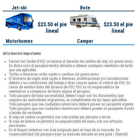
Jet-ski
Bote
$23.50 el pie
$23.50 el pie
lineal
lineal
Motorhomes
Camper
Información Importante
Ferries Del Caribe (FDC) se reserva el derecho de cambio de ruta, sin previo aviso.
En dicho caso el pasajero tendrá derecho a obtener cualquier reembolso de tarifa
que sea aplicable.
Tarifas e Itinerarios están sujeto a cambios sin previo aviso.
El Itinerario de viajes está sujeto a demoras, modificaciones y/o cancelaciones
debido a las condiciones del tiempo y otras causas ajenas al control de FDC. En
casos de eventos fuera del alcance de FDC, FDC no se responsabiliza de
reembolsar o compensar de forma alguna al pasajero.
Todo pasajero de toda nacionalidad, deberá viajar con los documentos que
requiera las autoridades migratorias, en cumplimiento de las leyes aplicables.
Todo pasajero que sea ciudadano americano deberá poseer un pasaporte vigente.
Todo pasajero que sea ciudadano dominicano deberá poseer un pasaporte visado
o tarjeta de residente.
Si viaja en cabina se permitirá una sola maleta por persona a bordo.
Si viaja en butaca se permitirá un pequeño bulto de mano, con sus artículos
personales.
En el buque contamos con área asignada para el viaje de su mascota. Es
responsabilidad del pasajero traer su mascota ubicada en una jaula / (kennel).