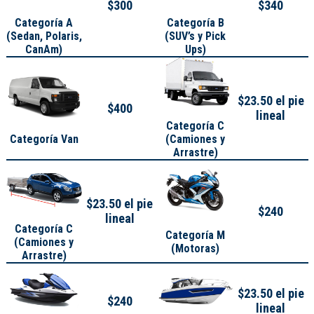
$300
$340
Categoría A
Categoría B
(
Sedan, Polaris,
(SUV’s y Pick
CanAm
)
Ups)
$23.50 el pie
$400
lineal
Categoría C
Categoría Van
(Camiones y
Arrastre)
$23.50 el pie
$240
lineal
Categoría C
Categoría M
(Camiones y
(Motoras)
Arrastre)
$23.50 el pie
$240
lineal