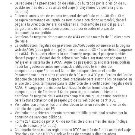
Se requiere una pre-inspección de vehículos hurtados por la división de su
pueblo, no más de 5 días antes del viaje (incluye fines de semana y días
feriados).
El tiempo autorizado de estadía temporal del vehículo es de 30 días. Si el
pasajero permanece en República Dominicana con dicho automóvil, deberá
pagar a la Dirección General de Aduanas al momento de salir del país, un
cargo diario de impuesto como penalidad por exceder el plazo de
permanencia concedido.
Certificación negativa de gravamen de ACAA emitida no más de 30 días antes
del viaje.
La certificación negativa de gravamen de ACAA puede obtenerse en la página
web de ACAA (acaa.gobierno.pr) y tiene un costo de $3.40 que deberá pagarse
a la ACAA. Para poder obtener la certificación negativa, el pasajero también
deberá pagar cualquier deuda sobre el vehículo a ser transportado que se
refleje en el sistema de la ACAA. Aquellos pasajeros que lo interesen, podrán
hacer las gestiones antes mencionadas utilizando terminales de
computadoras que Ferries del Caribe tiene disponibles en el muelle
Panamericano II los martes y jueves de 8:00 a.m. a 4:00 p.m. Ferries del Caribe
dispone de personal de operaciones preparado para asistir a los pasajeros en
el uso de dichos terminales para la obtención de la certificación negativa de la
ACAA. El cargo por servicio por la utilización de los terminales de
computadoras de Ferries del Caribe para pagar deudas u obtener la
certificación negativa de la ACAA y/o completar cualquier gestión necesaria
para la transportación del pasajero y/o de su vehículo es de $10.00.
Vehículos con tintes en los cristales deben tener un sello de la división de
tránsito de la policía de PR.
Vehículos de gobierno deberán presentar tablilla provisional provista por la
comisión de servicios públicos.
Forma 234 expedida por DTOP, de no más de 3 días antes del viaje (incluye
fines de semana y feriados).
Certificado de no-multas registrado en DTOP no más de 3 días antes del viaje
(Ponche y Sello de DTOP), (incluye fines de semana y días feriados).