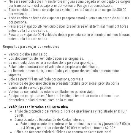
No será reembolsable ni transferible ninguna suma pagada en concepto de cargos
por transporte; ni del pasajero, ni del vehículo. Pasaje no reembolsable.
Todo cambio de fecha de viaje para vehículo estará sujeto a un cargo de $50.00
por vehículo
Todo cambio de fecha de viaje para pasajero estará sujeto a un cargo de $100.00
por persona.
Pasajeros viajando SIN vehículo deben presentarse en el terminal mínimo 3 horas
antes de la hora de salida.
Pasajeros viajando CON vehículo deben presentarse en el terminal mínimo 6 horas
antes de la hora de salida.
Requisitos para viajar con vehículos
Vehículo debe estar saldo
Los documentos del vehículo deben ser originales.
La matrícula debe estar a nombre de la persona que viaja.
Solamente abordará con el vehículo el propietario del mismo.
La licencia de conducir, la matrícula y el seguro del vehículo deberán estar
vigentes.
Solo se permitirá un vehículo por persona, por viaje
Vehículos de gobierno deberán presentar tablilla provisional provista por la
comisión de servicio público.
Vehículos con cristales rotos o astillados no pueden viajar.
Equipaje o carga que esté fuera del vehículo tendrá un costo adicional que
dependerá de las dimensiones de la misma
Vehículos registrados en Puerto Rico
Título de propiedad del vehículo, libre de gravámenes y registrado en DTOP
de PR.
Comprobante de Exportación de Rentas Internas.
Este comprobante se venderá en la terminal los martes y jueves de 8:00am
a 4:00pm y tendrá un valor de $10.00 y el sello de trauma $2.00.*
Póliza de Responsabilidad Pública (se compra en Santo Domingo).