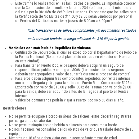
Este trámite lo realizamos en las facilidades del puerto. Es importante conocer
que la Certificación de no-multas y la forma 234 será otorgada el mismo día
del viaje por la División de Vehículos Hurtados. Es por esto que los sellos para
la Certificación de No Multas de $11.00 y $2.00 serán vendidos por personal
de Ferries del Caribe los martes y jueves de 8:00am a 4:00pm.*
*Las transacciones de sellos, comprobantes y/o documentos realizados
en la terminal tendrán un cargo adicional de $10.00 por la gestión.
Vehículos con matrícula de República Dominicana
Certificado de Depuración, el cual es expedido por el Departamento de Robo de
la Policía Nacional. (Referirse al plan piloto ubicada en el sector de Honduras
en esta ciudad).
Para transitar en Puerto Rico, el pasajero deberá adquirir un seguro de
responsabilidad pública y un seguro ACAA. (Los costos de los seguros
deberán ser agregados al valor de su tarifa durante el proceso de compra).
Pasajeros deben adquirir tres comprobantes expedidos por rentas internas,
uno para la llegada y otro para la salida de Puerto Rico. Comprobante 5122 de
Exportación con valor de $10.00 y sello 0842 de Trauma con valor de $2.00
para la salida, debe ser adquirido antes de la llegada al puerto en Rentas
Internas.
Vehículos dominicanos podrán viajar a Puerto Rico solo 60 días al año.
Restricciones
No se permite equipaje a bordo en áreas de salones, estos deberán registrarse
por carga antes de abordar.
No se permite ningún tipo de bebida o alimento para consumo a bordo.
No nos hacemos responsables de los objetos de valor que traslade dentro de su
equipaje.
Menores de 18 años deben viajar con un acompañante mayor de edad.