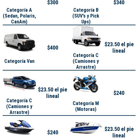
$300
$340
Categoría A
Categoría B
(
Sedan, Polaris,
(SUV’s y Pick
CanAm
)
Ups)
$23.50 el pie
$400
lineal
Categoría C
Categoría Van
(Camiones y
Arrastre)
$23.50 el pie
$240
lineal
Categoría C
Categoría M
(Camiones y
(Motoras)
Arrastre)
$23.50 el pie
$240
lineal