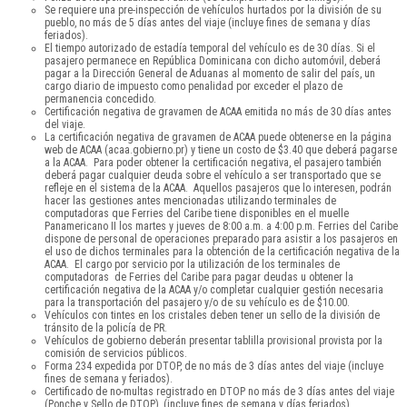
Se requiere una pre-inspección de vehículos hurtados por la división de su
pueblo, no más de 5 días antes del viaje (incluye fines de semana y días
feriados).
El tiempo autorizado de estadía temporal del vehículo es de 30 días. Si el
pasajero permanece en República Dominicana con dicho automóvil, deberá
pagar a la Dirección General de Aduanas al momento de salir del país, un
cargo diario de impuesto como penalidad por exceder el plazo de
permanencia concedido.
Certificación negativa de gravamen de ACAA emitida no más de 30 días antes
del viaje.
La certificación negativa de gravamen de ACAA puede obtenerse en la página
web de ACAA (acaa.gobierno.pr) y tiene un costo de $3.40 que deberá pagarse
a la ACAA. Para poder obtener la certificación negativa, el pasajero también
deberá pagar cualquier deuda sobre el vehículo a ser transportado que se
refleje en el sistema de la ACAA. Aquellos pasajeros que lo interesen, podrán
hacer las gestiones antes mencionadas utilizando terminales de
computadoras que Ferries del Caribe tiene disponibles en el muelle
Panamericano II los martes y jueves de 8:00 a.m. a 4:00 p.m. Ferries del Caribe
dispone de personal de operaciones preparado para asistir a los pasajeros en
el uso de dichos terminales para la obtención de la certificación negativa de la
ACAA. El cargo por servicio por la utilización de los terminales de
computadoras de Ferries del Caribe para pagar deudas u obtener la
certificación negativa de la ACAA y/o completar cualquier gestión necesaria
para la transportación del pasajero y/o de su vehículo es de $10.00.
Vehículos con tintes en los cristales deben tener un sello de la división de
tránsito de la policía de PR.
Vehículos de gobierno deberán presentar tablilla provisional provista por la
comisión de servicios públicos.
Forma 234 expedida por DTOP, de no más de 3 días antes del viaje (incluye
fines de semana y feriados).
Certificado de no-multas registrado en DTOP no más de 3 días antes del viaje
(Ponche y Sello de DTOP), (incluye fines de semana y días feriados).