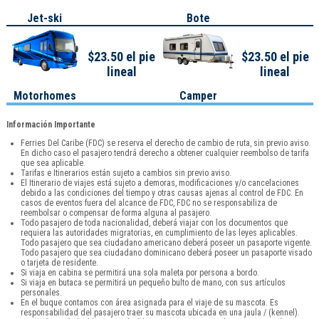
Jet-ski
Bote
$23.50 el pie
$23.50 el pie
lineal
lineal
Motorhomes
Camper
Información Importante
Ferries Del Caribe (FDC) se reserva el derecho de cambio de ruta, sin previo aviso.
En dicho caso el pasajero tendrá derecho a obtener cualquier reembolso de tarifa
que sea aplicable.
Tarifas e Itinerarios están sujeto a cambios sin previo aviso.
El Itinerario de viajes está sujeto a demoras, modificaciones y/o cancelaciones
debido a las condiciones del tiempo y otras causas ajenas al control de FDC. En
casos de eventos fuera del alcance de FDC, FDC no se responsabiliza de
reembolsar o compensar de forma alguna al pasajero.
Todo pasajero de toda nacionalidad, deberá viajar con los documentos que
requiera las autoridades migratorias, en cumplimiento de las leyes aplicables.
Todo pasajero que sea ciudadano americano deberá poseer un pasaporte vigente.
Todo pasajero que sea ciudadano dominicano deberá poseer un pasaporte visado
o tarjeta de residente.
Si viaja en cabina se permitirá una sola maleta por persona a bordo.
Si viaja en butaca se permitirá un pequeño bulto de mano, con sus artículos
personales.
En el buque contamos con área asignada para el viaje de su mascota. Es
responsabilidad del pasajero traer su mascota ubicada en una jaula / (kennel).