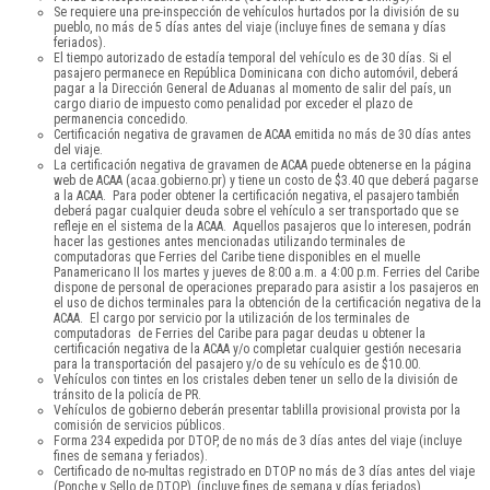
Se requiere una pre-inspección de vehículos hurtados por la división de su
pueblo, no más de 5 días antes del viaje (incluye fines de semana y días
feriados).
El tiempo autorizado de estadía temporal del vehículo es de 30 días. Si el
pasajero permanece en República Dominicana con dicho automóvil, deberá
pagar a la Dirección General de Aduanas al momento de salir del país, un
cargo diario de impuesto como penalidad por exceder el plazo de
permanencia concedido.
Certificación negativa de gravamen de ACAA emitida no más de 30 días antes
del viaje.
La certificación negativa de gravamen de ACAA puede obtenerse en la página
web de ACAA (acaa.gobierno.pr) y tiene un costo de $3.40 que deberá pagarse
a la ACAA. Para poder obtener la certificación negativa, el pasajero también
deberá pagar cualquier deuda sobre el vehículo a ser transportado que se
refleje en el sistema de la ACAA. Aquellos pasajeros que lo interesen, podrán
hacer las gestiones antes mencionadas utilizando terminales de
computadoras que Ferries del Caribe tiene disponibles en el muelle
Panamericano II los martes y jueves de 8:00 a.m. a 4:00 p.m. Ferries del Caribe
dispone de personal de operaciones preparado para asistir a los pasajeros en
el uso de dichos terminales para la obtención de la certificación negativa de la
ACAA. El cargo por servicio por la utilización de los terminales de
computadoras de Ferries del Caribe para pagar deudas u obtener la
certificación negativa de la ACAA y/o completar cualquier gestión necesaria
para la transportación del pasajero y/o de su vehículo es de $10.00.
Vehículos con tintes en los cristales deben tener un sello de la división de
tránsito de la policía de PR.
Vehículos de gobierno deberán presentar tablilla provisional provista por la
comisión de servicios públicos.
Forma 234 expedida por DTOP, de no más de 3 días antes del viaje (incluye
fines de semana y feriados).
Certificado de no-multas registrado en DTOP no más de 3 días antes del viaje
(Ponche y Sello de DTOP), (incluye fines de semana y días feriados).