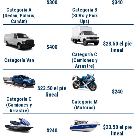
$300
$340
Categoría A
Categoría B
(
Sedan, Polaris,
(SUV’s y Pick
CanAm
)
Ups)
$23.50 el pie
$400
lineal
Categoría C
Categoría Van
(Camiones y
Arrastre)
$23.50 el pie
$240
lineal
Categoría C
Categoría M
(Camiones y
(Motoras)
Arrastre)
$23.50 el pie
$240
lineal