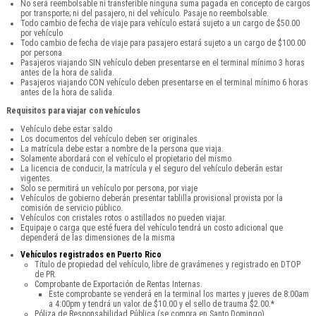
No será reembolsable ni transferible ninguna suma pagada en concepto de cargos
por transporte; ni del pasajero, ni del vehículo. Pasaje no reembolsable.
Todo cambio de fecha de viaje para vehículo estará sujeto a un cargo de $50.00
por vehículo
Todo cambio de fecha de viaje para pasajero estará sujeto a un cargo de $100.00
por persona.
Pasajeros viajando SIN vehículo deben presentarse en el terminal mínimo 3 horas
antes de la hora de salida.
Pasajeros viajando CON vehículo deben presentarse en el terminal mínimo 6 horas
antes de la hora de salida.
Requisitos para viajar con vehículos
Vehículo debe estar saldo
Los documentos del vehículo deben ser originales.
La matrícula debe estar a nombre de la persona que viaja.
Solamente abordará con el vehículo el propietario del mismo.
La licencia de conducir, la matrícula y el seguro del vehículo deberán estar
vigentes.
Solo se permitirá un vehículo por persona, por viaje
Vehículos de gobierno deberán presentar tablilla provisional provista por la
comisión de servicio público.
Vehículos con cristales rotos o astillados no pueden viajar.
Equipaje o carga que esté fuera del vehículo tendrá un costo adicional que
dependerá de las dimensiones de la misma
Vehículos registrados en Puerto Rico
Título de propiedad del vehículo, libre de gravámenes y registrado en DTOP
de PR.
Comprobante de Exportación de Rentas Internas.
Este comprobante se venderá en la terminal los martes y jueves de 8:00am
a 4:00pm y tendrá un valor de $10.00 y el sello de trauma $2.00.*
Póliza de Responsabilidad Pública (se compra en Santo Domingo).