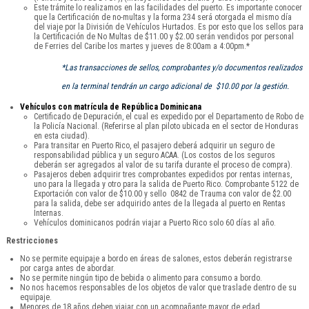
Este trámite lo realizamos en las facilidades del puerto. Es importante conocer
que la Certificación de no-multas y la forma 234 será otorgada el mismo día
del viaje por la División de Vehículos Hurtados. Es por esto que los sellos para
la Certificación de No Multas de $11.00 y $2.00 serán vendidos por personal
de Ferries del Caribe los martes y jueves de 8:00am a 4:00pm.*
*Las transacciones de sellos, comprobantes y/o documentos realizados
en la terminal tendrán un cargo adicional de $10.00 por la gestión.
Vehículos con matrícula de República Dominicana
Certificado de Depuración, el cual es expedido por el Departamento de Robo de
la Policía Nacional. (Referirse al plan piloto ubicada en el sector de Honduras
en esta ciudad).
Para transitar en Puerto Rico, el pasajero deberá adquirir un seguro de
responsabilidad pública y un seguro ACAA. (Los costos de los seguros
deberán ser agregados al valor de su tarifa durante el proceso de compra).
Pasajeros deben adquirir tres comprobantes expedidos por rentas internas,
uno para la llegada y otro para la salida de Puerto Rico. Comprobante 5122 de
Exportación con valor de $10.00 y sello 0842 de Trauma con valor de $2.00
para la salida, debe ser adquirido antes de la llegada al puerto en Rentas
Internas.
Vehículos dominicanos podrán viajar a Puerto Rico solo 60 días al año.
Restricciones
No se permite equipaje a bordo en áreas de salones, estos deberán registrarse
por carga antes de abordar.
No se permite ningún tipo de bebida o alimento para consumo a bordo.
No nos hacemos responsables de los objetos de valor que traslade dentro de su
equipaje.
Menores de 18 años deben viajar con un acompañante mayor de edad.