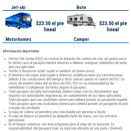
Jet-ski
Bote
$23.50 el pie
$23.50 el pie
lineal
lineal
Motorhomes
Camper
Información Importante
Ferries Del Caribe (FDC) se reserva el derecho de cambio de ruta, sin previo aviso.
En dicho caso el pasajero tendrá derecho a obtener cualquier reembolso de tarifa
que sea aplicable.
Tarifas e Itinerarios están sujeto a cambios sin previo aviso.
El Itinerario de viajes está sujeto a demoras, modificaciones y/o cancelaciones
debido a las condiciones del tiempo y otras causas ajenas al control de FDC. En
casos de eventos fuera del alcance de FDC, FDC no se responsabiliza de
reembolsar o compensar de forma alguna al pasajero.
Todo pasajero de toda nacionalidad, deberá viajar con los documentos que
requiera las autoridades migratorias, en cumplimiento de las leyes aplicables.
Todo pasajero que sea ciudadano americano deberá poseer un pasaporte vigente.
Todo pasajero que sea ciudadano dominicano deberá poseer un pasaporte visado
o tarjeta de residente.
Si viaja en cabina se permitirá una sola maleta por persona a bordo.
Si viaja en butaca se permitirá un pequeño bulto de mano, con sus artículos
personales.
En el buque contamos con área asignada para el viaje de su mascota. Es
responsabilidad del pasajero traer su mascota ubicada en una jaula / (kennel).