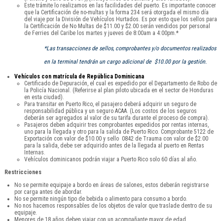
Este trámite lo realizamos en las facilidades del puerto. Es importante conocer
que la Certificación de no-multas y la forma 234 será otorgada el mismo día
del viaje por la División de Vehículos Hurtados. Es por esto que los sellos para
la Certificación de No Multas de $11.00 y $2.00 serán vendidos por personal
de Ferries del Caribe los martes y jueves de 8:00am a 4:00pm.*
*Las transacciones de sellos, comprobantes y/o documentos realizados
en la terminal tendrán un cargo adicional de $10.00 por la gestión.
Vehículos con matrícula de República Dominicana
Certificado de Depuración, el cual es expedido por el Departamento de Robo de
la Policía Nacional. (Referirse al plan piloto ubicada en el sector de Honduras
en esta ciudad).
Para transitar en Puerto Rico, el pasajero deberá adquirir un seguro de
responsabilidad pública y un seguro ACAA. (Los costos de los seguros
deberán ser agregados al valor de su tarifa durante el proceso de compra).
Pasajeros deben adquirir tres comprobantes expedidos por rentas internas,
uno para la llegada y otro para la salida de Puerto Rico. Comprobante 5122 de
Exportación con valor de $10.00 y sello 0842 de Trauma con valor de $2.00
para la salida, debe ser adquirido antes de la llegada al puerto en Rentas
Internas.
Vehículos dominicanos podrán viajar a Puerto Rico solo 60 días al año.
Restricciones
No se permite equipaje a bordo en áreas de salones, estos deberán registrarse
por carga antes de abordar.
No se permite ningún tipo de bebida o alimento para consumo a bordo.
No nos hacemos responsables de los objetos de valor que traslade dentro de su
equipaje.
Menores de 18 años deben viajar con un acompañante mayor de edad.