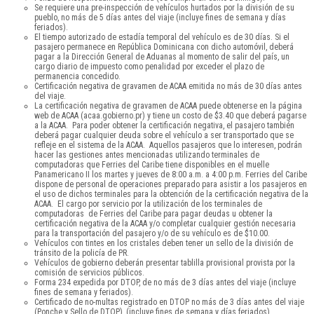
Se requiere una pre-inspección de vehículos hurtados por la división de su
pueblo, no más de 5 días antes del viaje (incluye fines de semana y días
feriados).
El tiempo autorizado de estadía temporal del vehículo es de 30 días. Si el
pasajero permanece en República Dominicana con dicho automóvil, deberá
pagar a la Dirección General de Aduanas al momento de salir del país, un
cargo diario de impuesto como penalidad por exceder el plazo de
permanencia concedido.
Certificación negativa de gravamen de ACAA emitida no más de 30 días antes
del viaje.
La certificación negativa de gravamen de ACAA puede obtenerse en la página
web de ACAA (acaa.gobierno.pr) y tiene un costo de $3.40 que deberá pagarse
a la ACAA. Para poder obtener la certificación negativa, el pasajero también
deberá pagar cualquier deuda sobre el vehículo a ser transportado que se
refleje en el sistema de la ACAA. Aquellos pasajeros que lo interesen, podrán
hacer las gestiones antes mencionadas utilizando terminales de
computadoras que Ferries del Caribe tiene disponibles en el muelle
Panamericano II los martes y jueves de 8:00 a.m. a 4:00 p.m. Ferries del Caribe
dispone de personal de operaciones preparado para asistir a los pasajeros en
el uso de dichos terminales para la obtención de la certificación negativa de la
ACAA. El cargo por servicio por la utilización de los terminales de
computadoras de Ferries del Caribe para pagar deudas u obtener la
certificación negativa de la ACAA y/o completar cualquier gestión necesaria
para la transportación del pasajero y/o de su vehículo es de $10.00.
Vehículos con tintes en los cristales deben tener un sello de la división de
tránsito de la policía de PR.
Vehículos de gobierno deberán presentar tablilla provisional provista por la
comisión de servicios públicos.
Forma 234 expedida por DTOP, de no más de 3 días antes del viaje (incluye
fines de semana y feriados).
Certificado de no-multas registrado en DTOP no más de 3 días antes del viaje
(Ponche y Sello de DTOP), (incluye fines de semana y días feriados).