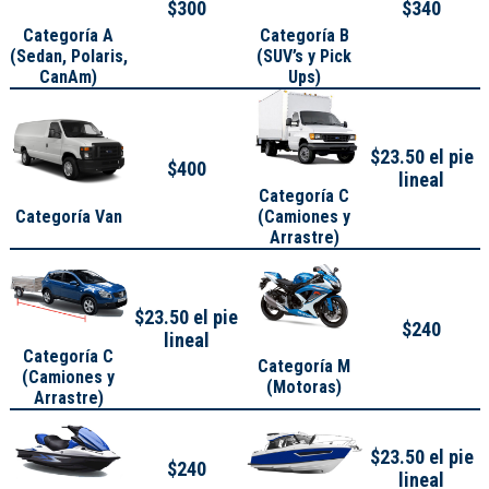
$300
$340
Categoría A
Categoría B
(
Sedan, Polaris,
(SUV’s y Pick
CanAm
)
Ups)
$23.50 el pie
$400
lineal
Categoría C
Categoría Van
(Camiones y
Arrastre)
$23.50 el pie
$240
lineal
Categoría C
Categoría M
(Camiones y
(Motoras)
Arrastre)
$23.50 el pie
$240
lineal