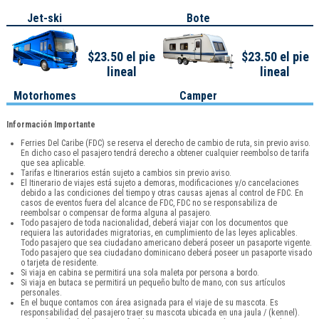
Jet-ski
Bote
$23.50 el pie
$23.50 el pie
lineal
lineal
Motorhomes
Camper
Información Importante
Ferries Del Caribe (FDC) se reserva el derecho de cambio de ruta, sin previo aviso.
En dicho caso el pasajero tendrá derecho a obtener cualquier reembolso de tarifa
que sea aplicable.
Tarifas e Itinerarios están sujeto a cambios sin previo aviso.
El Itinerario de viajes está sujeto a demoras, modificaciones y/o cancelaciones
debido a las condiciones del tiempo y otras causas ajenas al control de FDC. En
casos de eventos fuera del alcance de FDC, FDC no se responsabiliza de
reembolsar o compensar de forma alguna al pasajero.
Todo pasajero de toda nacionalidad, deberá viajar con los documentos que
requiera las autoridades migratorias, en cumplimiento de las leyes aplicables.
Todo pasajero que sea ciudadano americano deberá poseer un pasaporte vigente.
Todo pasajero que sea ciudadano dominicano deberá poseer un pasaporte visado
o tarjeta de residente.
Si viaja en cabina se permitirá una sola maleta por persona a bordo.
Si viaja en butaca se permitirá un pequeño bulto de mano, con sus artículos
personales.
En el buque contamos con área asignada para el viaje de su mascota. Es
responsabilidad del pasajero traer su mascota ubicada en una jaula / (kennel).