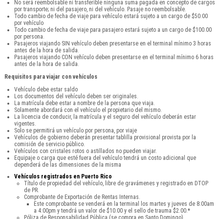
No será reembolsable ni transferible ninguna suma pagada en concepto de cargos
por transporte; ni del pasajero, ni del vehículo. Pasaje no reembolsable.
Todo cambio de fecha de viaje para vehículo estará sujeto a un cargo de $50.00
por vehículo
Todo cambio de fecha de viaje para pasajero estará sujeto a un cargo de $100.00
por persona.
Pasajeros viajando SIN vehículo deben presentarse en el terminal mínimo 3 horas
antes de la hora de salida.
Pasajeros viajando CON vehículo deben presentarse en el terminal mínimo 6 horas
antes de la hora de salida.
Requisitos para viajar con vehículos
Vehículo debe estar saldo
Los documentos del vehículo deben ser originales.
La matrícula debe estar a nombre de la persona que viaja.
Solamente abordará con el vehículo el propietario del mismo.
La licencia de conducir, la matrícula y el seguro del vehículo deberán estar
vigentes.
Solo se permitirá un vehículo por persona, por viaje
Vehículos de gobierno deberán presentar tablilla provisional provista por la
comisión de servicio público.
Vehículos con cristales rotos o astillados no pueden viajar.
Equipaje o carga que esté fuera del vehículo tendrá un costo adicional que
dependerá de las dimensiones de la misma
Vehículos registrados en Puerto Rico
Título de propiedad del vehículo, libre de gravámenes y registrado en DTOP
de PR.
Comprobante de Exportación de Rentas Internas.
Este comprobante se venderá en la terminal los martes y jueves de 8:00am
a 4:00pm y tendrá un valor de $10.00 y el sello de trauma $2.00.*
Póliza de Responsabilidad Pública (se compra en Santo Domingo).