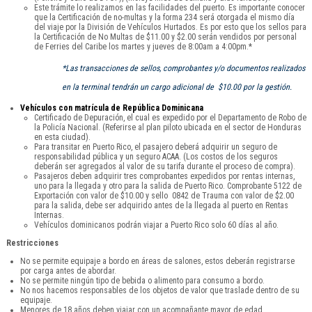
Este trámite lo realizamos en las facilidades del puerto. Es importante conocer
que la Certificación de no-multas y la forma 234 será otorgada el mismo día
del viaje por la División de Vehículos Hurtados. Es por esto que los sellos para
la Certificación de No Multas de $11.00 y $2.00 serán vendidos por personal
de Ferries del Caribe los martes y jueves de 8:00am a 4:00pm.*
*Las transacciones de sellos, comprobantes y/o documentos realizados
en la terminal tendrán un cargo adicional de $10.00 por la gestión.
Vehículos con matrícula de República Dominicana
Certificado de Depuración, el cual es expedido por el Departamento de Robo de
la Policía Nacional. (Referirse al plan piloto ubicada en el sector de Honduras
en esta ciudad).
Para transitar en Puerto Rico, el pasajero deberá adquirir un seguro de
responsabilidad pública y un seguro ACAA. (Los costos de los seguros
deberán ser agregados al valor de su tarifa durante el proceso de compra).
Pasajeros deben adquirir tres comprobantes expedidos por rentas internas,
uno para la llegada y otro para la salida de Puerto Rico. Comprobante 5122 de
Exportación con valor de $10.00 y sello 0842 de Trauma con valor de $2.00
para la salida, debe ser adquirido antes de la llegada al puerto en Rentas
Internas.
Vehículos dominicanos podrán viajar a Puerto Rico solo 60 días al año.
Restricciones
No se permite equipaje a bordo en áreas de salones, estos deberán registrarse
por carga antes de abordar.
No se permite ningún tipo de bebida o alimento para consumo a bordo.
No nos hacemos responsables de los objetos de valor que traslade dentro de su
equipaje.
Menores de 18 años deben viajar con un acompañante mayor de edad.