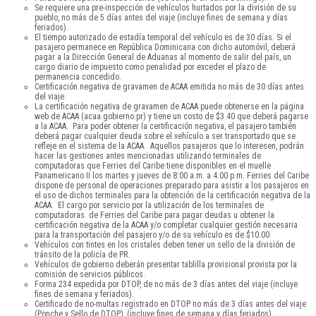
Se requiere una pre-inspección de vehículos hurtados por la división de su
pueblo, no más de 5 días antes del viaje (incluye fines de semana y días
feriados).
El tiempo autorizado de estadía temporal del vehículo es de 30 días. Si el
pasajero permanece en República Dominicana con dicho automóvil, deberá
pagar a la Dirección General de Aduanas al momento de salir del país, un
cargo diario de impuesto como penalidad por exceder el plazo de
permanencia concedido.
Certificación negativa de gravamen de ACAA emitida no más de 30 días antes
del viaje.
La certificación negativa de gravamen de ACAA puede obtenerse en la página
web de ACAA (acaa.gobierno.pr) y tiene un costo de $3.40 que deberá pagarse
a la ACAA. Para poder obtener la certificación negativa, el pasajero también
deberá pagar cualquier deuda sobre el vehículo a ser transportado que se
refleje en el sistema de la ACAA. Aquellos pasajeros que lo interesen, podrán
hacer las gestiones antes mencionadas utilizando terminales de
computadoras que Ferries del Caribe tiene disponibles en el muelle
Panamericano II los martes y jueves de 8:00 a.m. a 4:00 p.m. Ferries del Caribe
dispone de personal de operaciones preparado para asistir a los pasajeros en
el uso de dichos terminales para la obtención de la certificación negativa de la
ACAA. El cargo por servicio por la utilización de los terminales de
computadoras de Ferries del Caribe para pagar deudas u obtener la
certificación negativa de la ACAA y/o completar cualquier gestión necesaria
para la transportación del pasajero y/o de su vehículo es de $10.00.
Vehículos con tintes en los cristales deben tener un sello de la división de
tránsito de la policía de PR.
Vehículos de gobierno deberán presentar tablilla provisional provista por la
comisión de servicios públicos.
Forma 234 expedida por DTOP, de no más de 3 días antes del viaje (incluye
fines de semana y feriados).
Certificado de no-multas registrado en DTOP no más de 3 días antes del viaje
(Ponche y Sello de DTOP), (incluye fines de semana y días feriados).