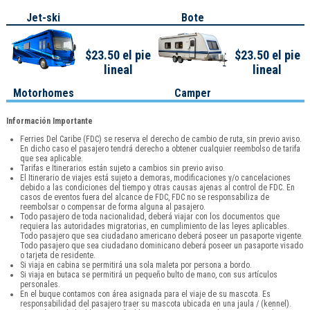
Jet-ski
Bote
$23.50 el pie
$23.50 el pie
lineal
lineal
Motorhomes
Camper
Información Importante
Ferries Del Caribe (FDC) se reserva el derecho de cambio de ruta, sin previo aviso.
En dicho caso el pasajero tendrá derecho a obtener cualquier reembolso de tarifa
que sea aplicable.
Tarifas e Itinerarios están sujeto a cambios sin previo aviso.
El Itinerario de viajes está sujeto a demoras, modificaciones y/o cancelaciones
debido a las condiciones del tiempo y otras causas ajenas al control de FDC. En
casos de eventos fuera del alcance de FDC, FDC no se responsabiliza de
reembolsar o compensar de forma alguna al pasajero.
Todo pasajero de toda nacionalidad, deberá viajar con los documentos que
requiera las autoridades migratorias, en cumplimiento de las leyes aplicables.
Todo pasajero que sea ciudadano americano deberá poseer un pasaporte vigente.
Todo pasajero que sea ciudadano dominicano deberá poseer un pasaporte visado
o tarjeta de residente.
Si viaja en cabina se permitirá una sola maleta por persona a bordo.
Si viaja en butaca se permitirá un pequeño bulto de mano, con sus artículos
personales.
En el buque contamos con área asignada para el viaje de su mascota. Es
responsabilidad del pasajero traer su mascota ubicada en una jaula / (kennel).