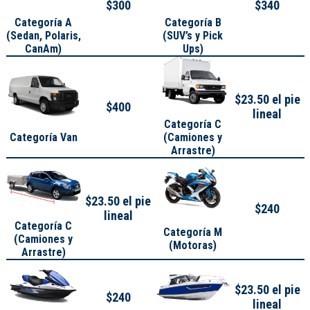
$300
$340
Categoría A
Categoría B
(
Sedan, Polaris,
(SUV’s y Pick
CanAm
)
Ups)
$23.50 el pie
$400
lineal
Categoría C
Categoría Van
(Camiones y
Arrastre)
$23.50 el pie
$240
lineal
Categoría C
Categoría M
(Camiones y
(Motoras)
Arrastre)
$23.50 el pie
$240
lineal