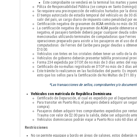
Este comprobante se venderá en la terminal los martes y jueve
Póliza de Responsabilidad Pública (se compra en Santo Domingo)
Se requiere una pre-inspección de vehículos hurtados por la divisi
El tiempo autorizado de estadía temporal del vehículo es de 30 
salir del país, un cargo diario de impuesto como penalidad por 
Certificación negativa de gravamen de ACAA emitida no más de 30 
La certificación negativa de gravamen de ACAA puede obtenerse en
negativa, el pasajero también deberá pagar cualquier deuda sobre 
mencionadas utilizando terminales de computadoras que Ferries de
operaciones preparado para asistir a los pasajeros en el uso de di
computadoras de Ferries del Caribe para pagar deudas u obtener la
$10.00.
Vehículos con tintes en los cristales deben tener un sello de la div
Vehículos de gobierno deberán presentar tablilla provisional provi
Forma 234 expedida por DTOP, de no más de 3 días antes del viaje
Certificado de no-multas registrado en DTOP no más de 3 días ante
Este trámite lo realizamos en las facilidades del puerto. Es impor
esto que los sellos para la Certificación de No Multas de $11.00 
*Las transacciones de sellos, comprobantes y/o documentos
Vehículos con matrícula de República Dominicana
Certificado de Depuración, el cual es expedido por el Departamento
Para transitar en Puerto Rico, el pasajero deberá adquirir un seg
compra).
Pasajeros deben adquirir tres comprobantes expedidos por rentas i
Trauma con valor de $2.00 para la salida, debe ser adquirido ante
Vehículos dominicanos podrán viajar a Puerto Rico solo 60 días al
Restricciones
No se permite equipaje a bordo en áreas de salones, estos deberán re