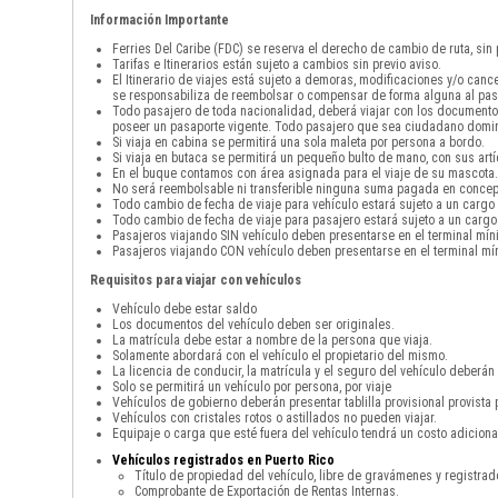
Información Importante
Ferries Del Caribe (FDC) se reserva el derecho de cambio de ruta, sin
Tarifas e Itinerarios están sujeto a cambios sin previo aviso.
El Itinerario de viajes está sujeto a demoras, modificaciones y/o can
se responsabiliza de reembolsar o compensar de forma alguna al pas
Todo pasajero de toda nacionalidad, deberá viajar con los documento
poseer un pasaporte vigente. Todo pasajero que sea ciudadano domini
Si viaja en cabina se permitirá una sola maleta por persona a bordo.
Si viaja en butaca se permitirá un pequeño bulto de mano, con sus art
En el buque contamos con área asignada para el viaje de su mascota. 
No será reembolsable ni transferible ninguna suma pagada en concepto
Todo cambio de fecha de viaje para vehículo estará sujeto a un cargo
Todo cambio de fecha de viaje para pasajero estará sujeto a un cargo
Pasajeros viajando SIN vehículo deben presentarse en el terminal mín
Pasajeros viajando CON vehículo deben presentarse en el terminal mín
Requisitos para viajar con vehículos
Vehículo debe estar saldo
Los documentos del vehículo deben ser originales.
La matrícula debe estar a nombre de la persona que viaja.
Solamente abordará con el vehículo el propietario del mismo.
La licencia de conducir, la matrícula y el seguro del vehículo deberán 
Solo se permitirá un vehículo por persona, por viaje
Vehículos de gobierno deberán presentar tablilla provisional provista 
Vehículos con cristales rotos o astillados no pueden viajar.
Equipaje o carga que esté fuera del vehículo tendrá un costo adicio
Vehículos registrados en Puerto Rico
Título de propiedad del vehículo, libre de gravámenes y registra
Comprobante de Exportación de Rentas Internas.