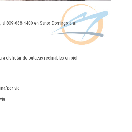
o, al 809-688-4400 en Santo Domingo o al
 disfrutar de butacas reclinables en piel
ina/por vía
vía