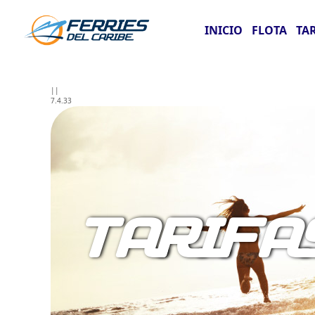
INICIO
FLOTA
TA
||
7.4.33
TARIFA