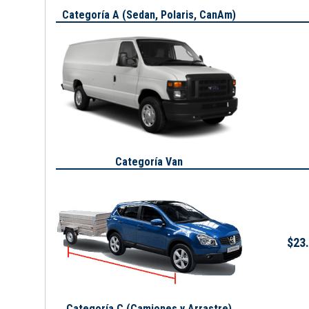
Categoría A (
Sedan, Polaris, CanAm
)
Categoría Van
$23.
Categoría C (Camiones y Arrastre)