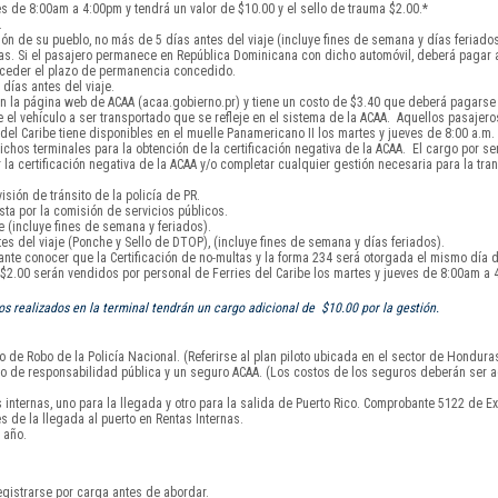
s de 8:00am a 4:00pm y tendrá un valor de $10.00 y el sello de trauma $2.00.*
.
ón de su pueblo, no más de 5 días antes del viaje (incluye fines de semana y días feriados
días. Si el pasajero permanece en República Dominicana con dicho automóvil, deberá pagar
exceder el plazo de permanencia concedido.
días antes del viaje.
 la página web de ACAA (acaa.gobierno.pr) y tiene un costo de $3.40 que deberá pagarse a
el vehículo a ser transportado que se refleje en el sistema de la ACAA. Aquellos pasajero
l Caribe tiene disponibles en el muelle Panamericano II los martes y jueves de 8:00 a.m. 
chos terminales para la obtención de la certificación negativa de la ACAA. El cargo por serv
 certificación negativa de la ACAA y/o completar cualquier gestión necesaria para la tran
isión de tránsito de la policía de PR.
sta por la comisión de servicios públicos.
 (incluye fines de semana y feriados).
s del viaje (Ponche y Sello de DTOP), (incluye fines de semana y días feriados).
tante conocer que la Certificación de no-multas y la forma 234 será otorgada el mismo día d
y $2.00 serán vendidos por personal de Ferries del Caribe los martes y jueves de 8:00am a 
 realizados en la terminal tendrán un cargo adicional de $10.00 por la gestión.
 de Robo de la Policía Nacional. (Referirse al plan piloto ubicada en el sector de Hondura
uro de responsabilidad pública y un seguro ACAA. (Los costos de los seguros deberán ser a
nternas, uno para la llegada y otro para la salida de Puerto Rico. Comprobante 5122 de Ex
s de la llegada al puerto en Rentas Internas.
 año.
gistrarse por carga antes de abordar.