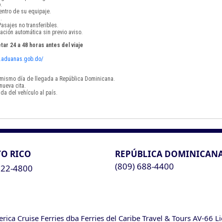
.
ntro de su equipaje.
.
asajes no transferibles.
ación automática sin previo aviso.
tar 24 a 48 horas antes del viaje
vf.aduanas.gob.do/
el mismo día de llegada a República Dominicana.
nueva cita.
da del vehículo al país.
O RICO
REPÚBLICA DOMINICAN
(809) 688-4400
622-4800
ca Cruise Ferries dba Ferries del Caribe Travel & Tours AV-66 L