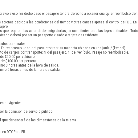
 previo aviso. En dicho caso el pasajero tendrá derecho a obtener cualquier reembolso de ta
celaciones debido a las condiciones del tiempo y otras causas ajenas al control de FDC. E
ajero.
s que requiera las autoridades migratorias, en cumplimiento de las leyes aplicables. To
cano deberá poseer un pasaporte visado o tarjeta de residente.
ículos personales.
Es responsabilidad del pasajero traer su mascota ubicada en una jaula / (kennel).
 de cargos por transporte; ni del pasajero, ni del vehículo. Pasaje no reembolsable.
 de $50.00 por vehículo
 de $100.00 por persona.
imo 3 horas antes de la hora de salida.
imo 6 horas antes de la hora de salida.
estar vigentes.
por la comisión de servicio público.
nal que dependerá de las dimensiones de la misma
do en DTOP de PR.