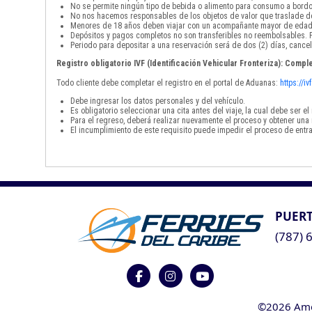
No se permite ningún tipo de bebida o alimento para consumo a bordo
No nos hacemos responsables de los objetos de valor que traslade de
Menores de 18 años deben viajar con un acompañante mayor de edad
Depósitos y pagos completos no son transferibles no reembolsables. P
Periodo para depositar a una reservación será de dos (2) días, cancel
Registro obligatorio IVF (Identificación Vehicular Fronteriza): Comple
Todo cliente debe completar el registro en el portal de Aduanas:
https://i
Debe ingresar los datos personales y del vehículo.
Es obligatorio seleccionar una cita antes del viaje, la cual debe ser 
Para el regreso, deberá realizar nuevamente el proceso y obtener una 
El incumplimiento de este requisito puede impedir el proceso de entra
PUERT
(787) 
©2026 Ameri