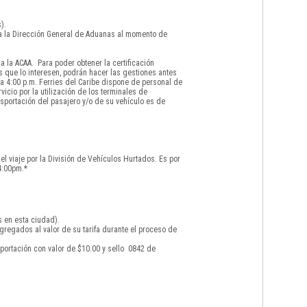
).
 a la Dirección General de Aduanas al momento de
 la ACAA. Para poder obtener la certificación
s que lo interesen, podrán hacer las gestiones antes
a 4:00 p.m. Ferries del Caribe dispone de personal de
icio por la utilización de los terminales de
sportación del pasajero y/o de su vehículo es de
el viaje por la División de Vehículos Hurtados. Es por
4:00pm.*
s en esta ciudad).
gregados al valor de su tarifa durante el proceso de
portación con valor de $10.00 y sello 0842 de