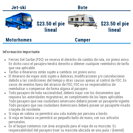
Jet-ski
Bote
$23.50 el pie
$23.50 el pie
lineal
lineal
Motorhomes
Camper
Información Importante
Ferries Del Caribe (FDC) se reserva el derecho de cambio de ruta, sin previo aviso.
En dicho caso el pasajero tendrá derecho a obtener cualquier reembolso de tarifa
que sea aplicable.
Tarifas e Itinerarios están sujeto a cambios sin previo aviso.
El Itinerario de viajes está sujeto a demoras, modificaciones y/o cancelaciones
debido a las condiciones del tiempo y otras causas ajenas al control de FDC. En
casos de eventos fuera del alcance de FDC, FDC no se responsabiliza de
reembolsar o compensar de forma alguna al pasajero.
Todo pasajero de toda nacionalidad, deberá viajar con los documentos que
requiera las autoridades migratorias, en cumplimiento de las leyes aplicables.
Todo pasajero que sea ciudadano americano deberá poseer un pasaporte vigente.
Todo pasajero que sea ciudadano dominicano deberá poseer un pasaporte visado
o tarjeta de residente.
Si viaja en cabina se permitirá una sola maleta por persona a bordo.
Si viaja en butaca se permitirá un pequeño bulto de mano, con sus artículos
personales.
En el buque contamos con área asignada para el viaje de su mascota. Es
responsabilidad del pasajero traer su mascota ubicada en una jaula / (kennel).