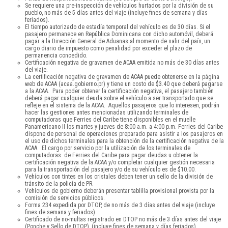
Se requiere una pre-inspección de vehículos hurtados por la división de su
pueblo, no más de 5 días antes del viaje (incluye fines de semana y días
feriados).
El tiempo autorizado de estadía temporal del vehículo es de 30 días. Si el
pasajero permanece en República Dominicana con dicho automóvil, deberá
pagar a la Dirección General de Aduanas al momento de salir del país, un
cargo diario de impuesto como penalidad por exceder el plazo de
permanencia concedido.
Certificación negativa de gravamen de ACAA emitida no más de 30 días antes
del viaje.
La certificación negativa de gravamen de ACAA puede obtenerse en la página
web de ACAA (acaa.gobierno.pr) y tiene un costo de $3.40 que deberá pagarse
a la ACAA. Para poder obtener la certificación negativa, el pasajero también
deberá pagar cualquier deuda sobre el vehículo a ser transportado que se
refleje en el sistema de la ACAA. Aquellos pasajeros que lo interesen, podrán
hacer las gestiones antes mencionadas utilizando terminales de
computadoras que Ferries del Caribe tiene disponibles en el muelle
Panamericano II los martes y jueves de 8:00 a.m. a 4:00 p.m. Ferries del Caribe
dispone de personal de operaciones preparado para asistir a los pasajeros en
el uso de dichos terminales para la obtención de la certificación negativa de la
ACAA. El cargo por servicio por la utilización de los terminales de
computadoras de Ferries del Caribe para pagar deudas u obtener la
certificación negativa de la ACAA y/o completar cualquier gestión necesaria
para la transportación del pasajero y/o de su vehículo es de $10.00.
Vehículos con tintes en los cristales deben tener un sello de la división de
tránsito de la policía de PR.
Vehículos de gobierno deberán presentar tablilla provisional provista por la
comisión de servicios públicos.
Forma 234 expedida por DTOP, de no más de 3 días antes del viaje (incluye
fines de semana y feriados).
Certificado de no-multas registrado en DTOP no más de 3 días antes del viaje
(Ponche y Sello de DTOP), (incluye fines de semana y días feriados).