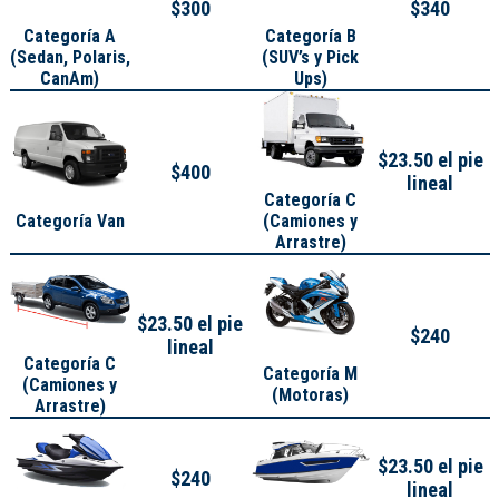
$300
$340
Categoría A
Categoría B
(
Sedan, Polaris,
(SUV’s y Pick
CanAm
)
Ups)
$23.50 el pie
$400
lineal
Categoría C
Categoría Van
(Camiones y
Arrastre)
$23.50 el pie
$240
lineal
Categoría C
Categoría M
(Camiones y
(Motoras)
Arrastre)
$23.50 el pie
$240
lineal