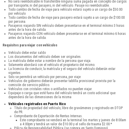
No será reembolsable ni transferible ninguna suma pagada en concepto de cargos
por transporte; ni del pasajero, ni del vehículo. Pasaje no reembolsable.
Todo cambio de fecha de viaje para vehículo estará sujeto a un cargo de $50.00
por vehículo
Todo cambio de fecha de viaje para pasajero estará sujeto a un cargo de $100.00
por persona.
Pasajeros viajando SIN vehículo deben presentarse en el terminal mínimo 3 horas
antes de la hora de salida.
Pasajeros viajando CON vehículo deben presentarse en el terminal mínimo 6 horas
antes de la hora de salida.
Requisitos para viajar con vehículos
Vehículo debe estar saldo
Los documentos del vehículo deben ser originales.
La matrícula debe estar a nombre de la persona que viaja.
Solamente abordará con el vehículo el propietario del mismo.
La licencia de conducir, la matrícula y el seguro del vehículo deberán estar
vigentes.
Solo se permitirá un vehículo por persona, por viaje
Vehículos de gobierno deberán presentar tablilla provisional provista por la
comisión de servicio público.
Vehículos con cristales rotos o astillados no pueden viajar.
Equipaje o carga que esté fuera del vehículo tendrá un costo adicional que
dependerá de las dimensiones de la misma
Vehículos registrados en Puerto Rico
Título de propiedad del vehículo, libre de gravámenes y registrado en DTOP
de PR.
Comprobante de Exportación de Rentas Internas.
Este comprobante se venderá en la terminal los martes y jueves de 8:00am
a 4:00pm y tendrá un valor de $10.00 y el sello de trauma $2.00.*
Póliza de Responsabilidad Pública (se compra en Santo Domingo).