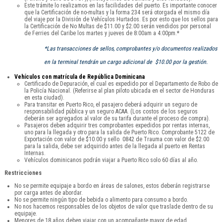
Este trámite lo realizamos en las facilidades del puerto. Es importante conocer
que la Certificación de no-multas y la forma 234 será otorgada el mismo día
del viaje por la División de Vehículos Hurtados. Es por esto que los sellos para
la Certificación de No Multas de $11.00 y $2.00 serán vendidos por personal
de Ferries del Caribe los martes y jueves de 8:00am a 4:00pm.*
*Las transacciones de sellos, comprobantes y/o documentos realizados
en la terminal tendrán un cargo adicional de $10.00 por la gestión.
Vehículos con matrícula de República Dominicana
Certificado de Depuración, el cual es expedido por el Departamento de Robo de
la Policía Nacional. (Referirse al plan piloto ubicada en el sector de Honduras
en esta ciudad).
Para transitar en Puerto Rico, el pasajero deberá adquirir un seguro de
responsabilidad pública y un seguro ACAA. (Los costos de los seguros
deberán ser agregados al valor de su tarifa durante el proceso de compra).
Pasajeros deben adquirir tres comprobantes expedidos por rentas internas,
uno para la llegada y otro para la salida de Puerto Rico. Comprobante 5122 de
Exportación con valor de $10.00 y sello 0842 de Trauma con valor de $2.00
para la salida, debe ser adquirido antes de la llegada al puerto en Rentas
Internas.
Vehículos dominicanos podrán viajar a Puerto Rico solo 60 días al año.
Restricciones
No se permite equipaje a bordo en áreas de salones, estos deberán registrarse
por carga antes de abordar.
No se permite ningún tipo de bebida o alimento para consumo a bordo.
No nos hacemos responsables de los objetos de valor que traslade dentro de su
equipaje.
Menores de 18 años deben viajar con un acompañante mayor de edad.