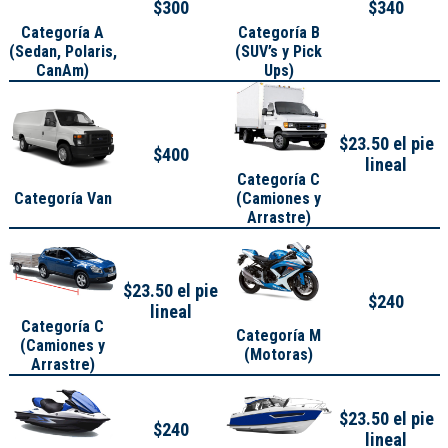
$300
$340
Categoría A
Categoría B
(
Sedan, Polaris,
(SUV’s y Pick
CanAm
)
Ups)
$23.50 el pie
$400
lineal
Categoría C
Categoría Van
(Camiones y
Arrastre)
$23.50 el pie
$240
lineal
Categoría C
Categoría M
(Camiones y
(Motoras)
Arrastre)
$23.50 el pie
$240
lineal