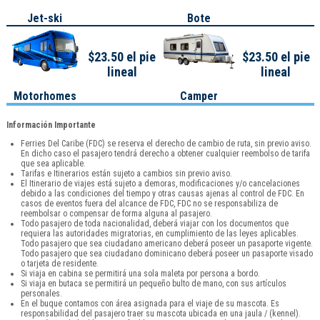
Jet-ski
Bote
$23.50 el pie
$23.50 el pie
lineal
lineal
Motorhomes
Camper
Información Importante
Ferries Del Caribe (FDC) se reserva el derecho de cambio de ruta, sin previo aviso.
En dicho caso el pasajero tendrá derecho a obtener cualquier reembolso de tarifa
que sea aplicable.
Tarifas e Itinerarios están sujeto a cambios sin previo aviso.
El Itinerario de viajes está sujeto a demoras, modificaciones y/o cancelaciones
debido a las condiciones del tiempo y otras causas ajenas al control de FDC. En
casos de eventos fuera del alcance de FDC, FDC no se responsabiliza de
reembolsar o compensar de forma alguna al pasajero.
Todo pasajero de toda nacionalidad, deberá viajar con los documentos que
requiera las autoridades migratorias, en cumplimiento de las leyes aplicables.
Todo pasajero que sea ciudadano americano deberá poseer un pasaporte vigente.
Todo pasajero que sea ciudadano dominicano deberá poseer un pasaporte visado
o tarjeta de residente.
Si viaja en cabina se permitirá una sola maleta por persona a bordo.
Si viaja en butaca se permitirá un pequeño bulto de mano, con sus artículos
personales.
En el buque contamos con área asignada para el viaje de su mascota. Es
responsabilidad del pasajero traer su mascota ubicada en una jaula / (kennel).