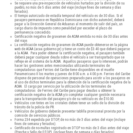
Se requiere una pre-inspección de vehículos hurtados por la división de su
pueblo, no más de 5 días antes del viaje (incluye fines de semana y días
feriados).
El tiempo autorizado de estadía temporal del vehículo es de 30 días. Si el
pasajero permanece en República Dominicana con dicho automóvil, deberá
pagar a la Dirección General de Aduanas al momento de salir del país, un
cargo diario de impuesto como penalidad por exceder el plazo de
permanencia concedido.
Certificación negativa de gravamen de ACAA emitida no más de 30 días antes
del viaje.
La certificación negativa de gravamen de ACAA puede obtenerse en la página
web de ACAA (acaa.gobierno.pr) y tiene un costo de $3.40 que deberá pagarse
a la ACAA. Para poder obtener la certificación negativa, el pasajero también
deberá pagar cualquier deuda sobre el vehículo a ser transportado que se
refleje en el sistema de la ACAA. Aquellos pasajeros que lo interesen, podrán
hacer las gestiones antes mencionadas utilizando terminales de
computadoras que Ferries del Caribe tiene disponibles en el muelle
Panamericano II los martes y jueves de 8:00 a.m. a 4:00 p.m. Ferries del Caribe
dispone de personal de operaciones preparado para asistir a los pasajeros en
el uso de dichos terminales para la obtención de la certificación negativa de la
ACAA. El cargo por servicio por la utilización de los terminales de
computadoras de Ferries del Caribe para pagar deudas u obtener la
certificación negativa de la ACAA y/o completar cualquier gestión necesaria
para la transportación del pasajero y/o de su vehículo es de $10.00.
Vehículos con tintes en los cristales deben tener un sello de la división de
tránsito de la policía de PR.
Vehículos de gobierno deberán presentar tablilla provisional provista por la
comisión de servicios públicos.
Forma 234 expedida por DTOP, de no más de 3 días antes del viaje (incluye
fines de semana y feriados).
Certificado de no-multas registrado en DTOP no más de 3 días antes del viaje
(Ponche y Sello de DTOP), (incluye fines de semana y días feriados).