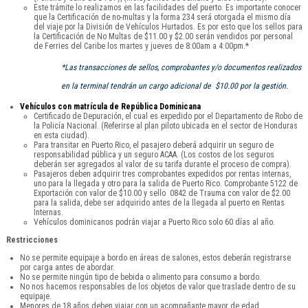
Este trámite lo realizamos en las facilidades del puerto. Es importante conocer
que la Certificación de no-multas y la forma 234 será otorgada el mismo día
del viaje por la División de Vehículos Hurtados. Es por esto que los sellos para
la Certificación de No Multas de $11.00 y $2.00 serán vendidos por personal
de Ferries del Caribe los martes y jueves de 8:00am a 4:00pm.*
*Las transacciones de sellos, comprobantes y/o documentos realizados
en la terminal tendrán un cargo adicional de $10.00 por la gestión.
Vehículos con matrícula de República Dominicana
Certificado de Depuración, el cual es expedido por el Departamento de Robo de
la Policía Nacional. (Referirse al plan piloto ubicada en el sector de Honduras
en esta ciudad).
Para transitar en Puerto Rico, el pasajero deberá adquirir un seguro de
responsabilidad pública y un seguro ACAA. (Los costos de los seguros
deberán ser agregados al valor de su tarifa durante el proceso de compra).
Pasajeros deben adquirir tres comprobantes expedidos por rentas internas,
uno para la llegada y otro para la salida de Puerto Rico. Comprobante 5122 de
Exportación con valor de $10.00 y sello 0842 de Trauma con valor de $2.00
para la salida, debe ser adquirido antes de la llegada al puerto en Rentas
Internas.
Vehículos dominicanos podrán viajar a Puerto Rico solo 60 días al año.
Restricciones
No se permite equipaje a bordo en áreas de salones, estos deberán registrarse
por carga antes de abordar.
No se permite ningún tipo de bebida o alimento para consumo a bordo.
No nos hacemos responsables de los objetos de valor que traslade dentro de su
equipaje.
Menores de 18 años deben viajar con un acompañante mayor de edad.