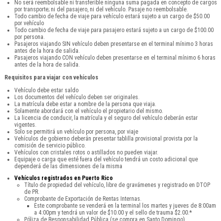
No será reembolsable ni transferible ninguna suma pagada en concepto de cargos
por transporte; ni del pasajero, ni del vehículo. Pasaje no reembolsable.
Todo cambio de fecha de viaje para vehículo estará sujeto a un cargo de $50.00
por vehículo
Todo cambio de fecha de viaje para pasajero estará sujeto a un cargo de $100.00
por persona.
Pasajeros viajando SIN vehículo deben presentarse en el terminal mínimo 3 horas
antes de la hora de salida.
Pasajeros viajando CON vehículo deben presentarse en el terminal mínimo 6 horas
antes de la hora de salida.
Requisitos para viajar con vehículos
Vehículo debe estar saldo
Los documentos del vehículo deben ser originales.
La matrícula debe estar a nombre de la persona que viaja.
Solamente abordará con el vehículo el propietario del mismo.
La licencia de conducir, la matrícula y el seguro del vehículo deberán estar
vigentes.
Solo se permitirá un vehículo por persona, por viaje
Vehículos de gobierno deberán presentar tablilla provisional provista por la
comisión de servicio público.
Vehículos con cristales rotos o astillados no pueden viajar.
Equipaje o carga que esté fuera del vehículo tendrá un costo adicional que
dependerá de las dimensiones de la misma
Vehículos registrados en Puerto Rico
Título de propiedad del vehículo, libre de gravámenes y registrado en DTOP
de PR.
Comprobante de Exportación de Rentas Internas.
Este comprobante se venderá en la terminal los martes y jueves de 8:00am
a 4:00pm y tendrá un valor de $10.00 y el sello de trauma $2.00.*
Póliza de Responsabilidad Pública (se compra en Santo Domingo).