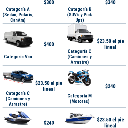
$300
$340
Categoría A
Categoría B
(
Sedan, Polaris,
(SUV’s y Pick
CanAm
)
Ups)
$23.50 el pie
$400
lineal
Categoría C
Categoría Van
(Camiones y
Arrastre)
$23.50 el pie
$240
lineal
Categoría C
Categoría M
(Camiones y
(Motoras)
Arrastre)
$23.50 el pie
$240
lineal