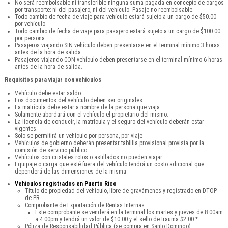
No será reembolsable ni transferible ninguna suma pagada en concepto de cargos
por transporte; ni del pasajero, ni del vehículo. Pasaje no reembolsable.
Todo cambio de fecha de viaje para vehículo estará sujeto a un cargo de $50.00
por vehículo
Todo cambio de fecha de viaje para pasajero estará sujeto a un cargo de $100.00
por persona.
Pasajeros viajando SIN vehículo deben presentarse en el terminal mínimo 3 horas
antes de la hora de salida.
Pasajeros viajando CON vehículo deben presentarse en el terminal mínimo 6 horas
antes de la hora de salida.
Requisitos para viajar con vehículos
Vehículo debe estar saldo
Los documentos del vehículo deben ser originales.
La matrícula debe estar a nombre de la persona que viaja.
Solamente abordará con el vehículo el propietario del mismo.
La licencia de conducir, la matrícula y el seguro del vehículo deberán estar
vigentes.
Solo se permitirá un vehículo por persona, por viaje
Vehículos de gobierno deberán presentar tablilla provisional provista por la
comisión de servicio público.
Vehículos con cristales rotos o astillados no pueden viajar.
Equipaje o carga que esté fuera del vehículo tendrá un costo adicional que
dependerá de las dimensiones de la misma
Vehículos registrados en Puerto Rico
Título de propiedad del vehículo, libre de gravámenes y registrado en DTOP
de PR.
Comprobante de Exportación de Rentas Internas.
Este comprobante se venderá en la terminal los martes y jueves de 8:00am
a 4:00pm y tendrá un valor de $10.00 y el sello de trauma $2.00.*
Póliza de Responsabilidad Pública (se compra en Santo Domingo).