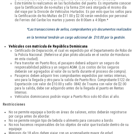
Este trámite lo realizamos en las facilidades del puerto. Es importante conocer
que la Certificación de no-multas y la forma 234 será otorgada el mismo día
del viaje por la División de Vehículos Hurtados. Es por esto que los sellos para
la Certificación de No Multas de $11.00 y $2.00 serán vendidos por personal
de Ferries del Caribe los martes y jueves de 8:00am a 4:00pm.*
*Las transacciones de sellos, comprobantes y/o documentos realizados
en la terminal tendrán un cargo adicional de $10.00 por la gestión.
Vehículos con matrícula de República Dominicana
Certificado de Depuración, el cual es expedido por el Departamento de Robo de
la Policía Nacional. (Referirse al plan piloto ubicada en el sector de Honduras
en esta ciudad).
Para transitar en Puerto Rico, el pasajero deberá adquirir un seguro de
responsabilidad pública y un seguro ACAA. (Los costos de los seguros
deberán ser agregados al valor de su tarifa durante el proceso de compra).
Pasajeros deben adquirir tres comprobantes expedidos por rentas internas,
uno para la llegada y otro para la salida de Puerto Rico. Comprobante 5122 de
Exportación con valor de $10.00 y sello 0842 de Trauma con valor de $2.00
para la salida, debe ser adquirido antes de la llegada al puerto en Rentas
Internas.
Vehículos dominicanos podrán viajar a Puerto Rico solo 60 días al año.
Restricciones
No se permite equipaje a bordo en áreas de salones, estos deberán registrarse
por carga antes de abordar.
No se permite ningún tipo de bebida o alimento para consumo a bordo.
No nos hacemos responsables de los objetos de valor que traslade dentro de su
equipaje.
Menores de 18 años deben viajar con un acompañante mayor de edad.