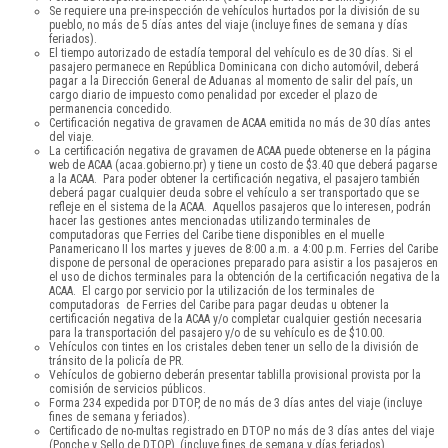
Se requiere una pre-inspección de vehículos hurtados por la división de su
pueblo, no más de 5 días antes del viaje (incluye fines de semana y días
feriados).
El tiempo autorizado de estadía temporal del vehículo es de 30 días. Si el
pasajero permanece en República Dominicana con dicho automóvil, deberá
pagar a la Dirección General de Aduanas al momento de salir del país, un
cargo diario de impuesto como penalidad por exceder el plazo de
permanencia concedido.
Certificación negativa de gravamen de ACAA emitida no más de 30 días antes
del viaje.
La certificación negativa de gravamen de ACAA puede obtenerse en la página
web de ACAA (acaa.gobierno.pr) y tiene un costo de $3.40 que deberá pagarse
a la ACAA. Para poder obtener la certificación negativa, el pasajero también
deberá pagar cualquier deuda sobre el vehículo a ser transportado que se
refleje en el sistema de la ACAA. Aquellos pasajeros que lo interesen, podrán
hacer las gestiones antes mencionadas utilizando terminales de
computadoras que Ferries del Caribe tiene disponibles en el muelle
Panamericano II los martes y jueves de 8:00 a.m. a 4:00 p.m. Ferries del Caribe
dispone de personal de operaciones preparado para asistir a los pasajeros en
el uso de dichos terminales para la obtención de la certificación negativa de la
ACAA. El cargo por servicio por la utilización de los terminales de
computadoras de Ferries del Caribe para pagar deudas u obtener la
certificación negativa de la ACAA y/o completar cualquier gestión necesaria
para la transportación del pasajero y/o de su vehículo es de $10.00.
Vehículos con tintes en los cristales deben tener un sello de la división de
tránsito de la policía de PR.
Vehículos de gobierno deberán presentar tablilla provisional provista por la
comisión de servicios públicos.
Forma 234 expedida por DTOP, de no más de 3 días antes del viaje (incluye
fines de semana y feriados).
Certificado de no-multas registrado en DTOP no más de 3 días antes del viaje
(Ponche y Sello de DTOP), (incluye fines de semana y días feriados).