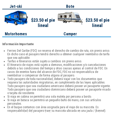
Jet-ski
Bote
$23.50 el pie
$23.50 el pie
lineal
lineal
Motorhomes
Camper
Información Importante
Ferries Del Caribe (FDC) se reserva el derecho de cambio de ruta, sin previo aviso.
En dicho caso el pasajero tendrá derecho a obtener cualquier reembolso de tarifa
que sea aplicable.
Tarifas e Itinerarios están sujeto a cambios sin previo aviso.
El Itinerario de viajes está sujeto a demoras, modificaciones y/o cancelaciones
debido a las condiciones del tiempo y otras causas ajenas al control de FDC. En
casos de eventos fuera del alcance de FDC, FDC no se responsabiliza de
reembolsar o compensar de forma alguna al pasajero.
Todo pasajero de toda nacionalidad, deberá viajar con los documentos que
requiera las autoridades migratorias, en cumplimiento de las leyes aplicables.
Todo pasajero que sea ciudadano americano deberá poseer un pasaporte vigente.
Todo pasajero que sea ciudadano dominicano deberá poseer un pasaporte visado
o tarjeta de residente.
Si viaja en cabina se permitirá una sola maleta por persona a bordo.
Si viaja en butaca se permitirá un pequeño bulto de mano, con sus artículos
personales.
En el buque contamos con área asignada para el viaje de su mascota. Es
responsabilidad del pasajero traer su mascota ubicada en una jaula / (kennel).