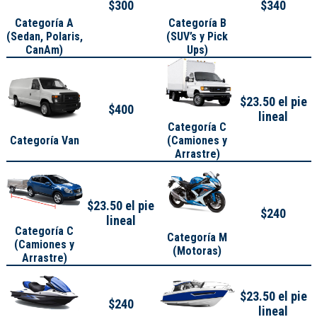
$300
$340
Categoría A
Categoría B
(
Sedan, Polaris,
(SUV’s y Pick
CanAm
)
Ups)
$23.50 el pie
$400
lineal
Categoría C
Categoría Van
(Camiones y
Arrastre)
$23.50 el pie
$240
lineal
Categoría C
Categoría M
(Camiones y
(Motoras)
Arrastre)
$23.50 el pie
$240
lineal