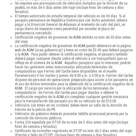
Se requiere una pre-inspección de vehículos hurtados por la división de su
pueblo, no más de 5 días antes del viaje (incluye fines de semana y días
feriados).
El tiempo autorizado de estadía temporal del vehículo es de 30 días. Si el
pasajero permanece en República Dominicana con dicho automóvil, deberá
pagar a la Dirección General de Aduanas al momento de salir del país, un
cargo diario de impuesto como penalidad por exceder el plazo de
permanencia concedido.
Certificación negativa de gravamen de ACAA emitida no más de 30 días antes
del viaje.
La certificación negativa de gravamen de ACAA puede obtenerse en la página
web de ACAA (acaa.gobierno.pr) y tiene un costo de $3.40 que deberá pagarse
a la ACAA. Para poder obtener la certificación negativa, el pasajero también
deberá pagar cualquier deuda sobre el vehículo a ser transportado que se
refleje en el sistema de la ACAA. Aquellos pasajeros que lo interesen, podrán
hacer las gestiones antes mencionadas utilizando terminales de
computadoras que Ferries del Caribe tiene disponibles en el muelle
Panamericano II los martes y jueves de 8:00 a.m. a 4:00 p.m. Ferries del Caribe
dispone de personal de operaciones preparado para asistir a los pasajeros en
el uso de dichos terminales para la obtención de la certificación negativa de la
ACAA. El cargo por servicio por la utilización de los terminales de
computadoras de Ferries del Caribe para pagar deudas u obtener la
certificación negativa de la ACAA y/o completar cualquier gestión necesaria
para la transportación del pasajero y/o de su vehículo es de $10.00.
Vehículos con tintes en los cristales deben tener un sello de la división de
tránsito de la policía de PR.
Vehículos de gobierno deberán presentar tablilla provisional provista por la
comisión de servicios públicos.
Forma 234 expedida por DTOP, de no más de 3 días antes del viaje (incluye
fines de semana y feriados).
Certificado de no-multas registrado en DTOP no más de 3 días antes del viaje
(Ponche y Sello de DTOP), (incluye fines de semana y días feriados).