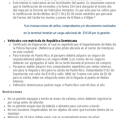
Este trámite lo realizamos en las facilidades del puerto. Es importante conocer
que la Certificación de no-multas y la forma 234 será otorgada el mismo día
del viaje por la División de Vehículos Hurtados. Es por esto que los sellos para
la Certificación de No Multas de $11.00 y $2.00 serán vendidos por personal
de Ferries del Caribe los martes y jueves de 8:00am a 4:00pm.*
*Las transacciones de sellos, comprobantes y/o documentos realizados
en la terminal tendrán un cargo adicional de $10.00 por la gestión.
Vehículos con matrícula de República Dominicana
Certificado de Depuración, el cual es expedido por el Departamento de Robo de
la Policía Nacional. (Referirse al plan piloto ubicada en el sector de Honduras
en esta ciudad).
Para transitar en Puerto Rico, el pasajero deberá adquirir un seguro de
responsabilidad pública y un seguro ACAA. (Los costos de los seguros
deberán ser agregados al valor de su tarifa durante el proceso de compra).
Pasajeros deben adquirir tres comprobantes expedidos por rentas internas,
uno para la llegada y otro para la salida de Puerto Rico. Comprobante 5122 de
Exportación con valor de $10.00 y sello 0842 de Trauma con valor de $2.00
para la salida, debe ser adquirido antes de la llegada al puerto en Rentas
Internas.
Vehículos dominicanos podrán viajar a Puerto Rico solo 60 días al año.
Restricciones
No se permite equipaje a bordo en áreas de salones, estos deberán registrarse
por carga antes de abordar.
No se permite ningún tipo de bebida o alimento para consumo a bordo.
No nos hacemos responsables de los objetos de valor que traslade dentro de su
equipaje.
Menores de 18 años deben viajar con un acompañante mayor de edad.