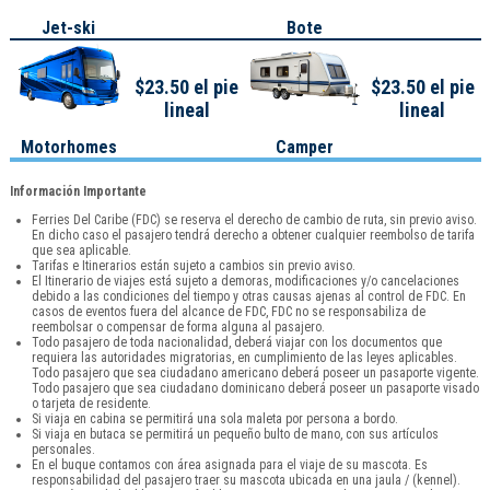
Jet-ski
Bote
$23.50 el pie
$23.50 el pie
lineal
lineal
Motorhomes
Camper
Información Importante
Ferries Del Caribe (FDC) se reserva el derecho de cambio de ruta, sin previo aviso.
En dicho caso el pasajero tendrá derecho a obtener cualquier reembolso de tarifa
que sea aplicable.
Tarifas e Itinerarios están sujeto a cambios sin previo aviso.
El Itinerario de viajes está sujeto a demoras, modificaciones y/o cancelaciones
debido a las condiciones del tiempo y otras causas ajenas al control de FDC. En
casos de eventos fuera del alcance de FDC, FDC no se responsabiliza de
reembolsar o compensar de forma alguna al pasajero.
Todo pasajero de toda nacionalidad, deberá viajar con los documentos que
requiera las autoridades migratorias, en cumplimiento de las leyes aplicables.
Todo pasajero que sea ciudadano americano deberá poseer un pasaporte vigente.
Todo pasajero que sea ciudadano dominicano deberá poseer un pasaporte visado
o tarjeta de residente.
Si viaja en cabina se permitirá una sola maleta por persona a bordo.
Si viaja en butaca se permitirá un pequeño bulto de mano, con sus artículos
personales.
En el buque contamos con área asignada para el viaje de su mascota. Es
responsabilidad del pasajero traer su mascota ubicada en una jaula / (kennel).