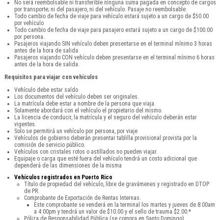
No será reembolsable ni transferible ninguna suma pagada en concepto de cargos
por transporte; ni del pasajero, ni del vehículo. Pasaje no reembolsable.
Todo cambio de fecha de viaje para vehículo estará sujeto a un cargo de $50.00
por vehículo
Todo cambio de fecha de viaje para pasajero estará sujeto a un cargo de $100.00
por persona.
Pasajeros viajando SIN vehículo deben presentarse en el terminal mínimo 3 horas
antes de la hora de salida.
Pasajeros viajando CON vehículo deben presentarse en el terminal mínimo 6 horas
antes de la hora de salida.
Requisitos para viajar con vehículos
Vehículo debe estar saldo
Los documentos del vehículo deben ser originales.
La matrícula debe estar a nombre de la persona que viaja.
Solamente abordará con el vehículo el propietario del mismo.
La licencia de conducir, la matrícula y el seguro del vehículo deberán estar
vigentes.
Solo se permitirá un vehículo por persona, por viaje
Vehículos de gobierno deberán presentar tablilla provisional provista por la
comisión de servicio público.
Vehículos con cristales rotos o astillados no pueden viajar.
Equipaje o carga que esté fuera del vehículo tendrá un costo adicional que
dependerá de las dimensiones de la misma
Vehículos registrados en Puerto Rico
Título de propiedad del vehículo, libre de gravámenes y registrado en DTOP
de PR.
Comprobante de Exportación de Rentas Internas.
Este comprobante se venderá en la terminal los martes y jueves de 8:00am
a 4:00pm y tendrá un valor de $10.00 y el sello de trauma $2.00.*
Póliza de Responsabilidad Pública (se compra en Santo Domingo).